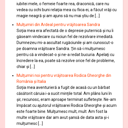
iubitei mele, o femeie foarte rea, draconică, care nu
vedea cu ochi buni relaţia mea cu fiica ei, a făcut vrăji cu
magie neagră şi am ajuns să nu mai ştiu de […]
Mulţumiri din Ardeal pentru vrăjitoarea Sandra
Soţia mea era afectată de o depresie puternică şi nu îi
găseam vindecare cu niciun fel de rezolvare imediată.
Dumnezeu mi-a ascultat rugăciunile şi am cunoscut-o
pe doamna vrăjitoare Sandra. Ţin să-i mulţumesc
pentru că a vindecat-o şi ne-a redat bucuria. Apelaţi cu
încredere la ea, poate să rezolve orice fel de probleme,
chiar şi […]
Mulţumiri noi pentru vrăjitoarea Rodica Gheorghe din
România și Italia
Soţia mea aventurieră a fugit de acasă cu un bărbat
căsătorit căruia i-a sucit mințile total. Am plâns luni în
șir, recunosc, eram aproape terminat sufletește. Ne-am
împăcat cu ajutorul vrăjitoarei Rodica Gheorghe şi acum
este foarte bine. Mulţumesc mult, mult. Am fost la
multe vrăjitoare dar am avut șansă de data asta și-i
mulțumesc […]