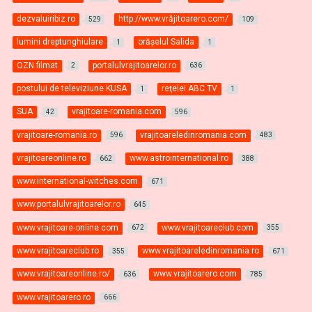
dezvaluiribiz.ro
http://www.vrăjitoarero.com/
529
109
lumini dreptunghiulare
orăşelul Salida
1
1
OZN filmat
portalulvrajitoarelor.ro
2
636
postului de televiziune KUSA
reţelei ABC TV
1
1
SUA
vrajitoare-romania.com
42
596
vrajitoare-romania.ro
vrajitoareledinromania.com
596
483
vrajitoareonline.ro
www.astrointernational.ro
662
388
www.international-witches.com
671
www.portalulvrajitoarelor.ro
645
www.vrajitoare-online.com
www.vrajitoareclub.com
672
355
www.vrajitoareclub.ro
www.vrajitoareledinromania.ro
355
671
www.vrajitoareonline.ro/
www.vrajitoarero.com
636
785
www.vrajitoarero.ro
666