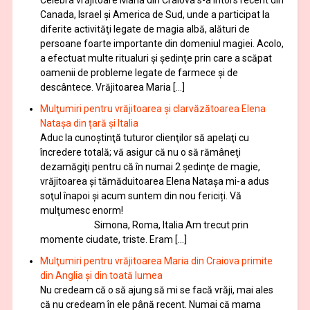
Celebra vrăjitoare Maria din Craiova s-a întors recent din
Canada, Israel şi America de Sud, unde a participat la
diferite activităţi legate de magia albă, alături de
persoane foarte importante din domeniul magiei. Acolo,
a efectuat multe ritualuri şi şedinţe prin care a scăpat
oamenii de probleme legate de farmece şi de
descântece. Vrăjitoarea Maria […]
Mulţumiri pentru vrăjitoarea și clarvăzătoarea Elena
Natașa din țară și Italia
Aduc la cunoştinţă tuturor clienţilor să apelaţi cu
încredere totală; vă asigur că nu o să rămâneţi
dezamăgiţi pentru că în numai 2 şedinţe de magie,
vrăjitoarea și tămăduitoarea Elena Natașa mi-a adus
soţul înapoi și acum suntem din nou fericiți. Vă
mulţumesc enorm!
Simona, Roma, Italia Am trecut prin
momente ciudate, triste. Eram […]
Mulţumiri pentru vrăjitoarea Maria din Craiova primite
din Anglia și din toată lumea
Nu credeam că o să ajung să mi se facă vrăji, mai ales
că nu credeam în ele până recent. Numai că mama