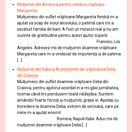
Mulțumiri din America pentru celebra vrăjitoare
Margareta
Mulțumesc din suflet vrăjitoarei Margareta fiindcă m-a
ajutat să scap de viciul alcoolului, o patimă care mi-a
secătuit familia de bani. A fost un miracol real și nu am
cuvinte de gratitudine pentru acest ajutor superb.
Francisc, Los
Angeles Adresez mii de mulţumiri doamnei vrăjitoare
Margareta care m-a vindecat de impotenţă şi de patima
[…]
Mulţumiri din Italia și Arad primite de vrăjitoarea Delia
din Craiova
Mulţumesc din suflet doamnei vrăjitoare Delia din
Craiova, pentru ajutorul acordat în a-mi găsi jumătatea,
tocmai când îmi pierdusem toată nădejdea. Suntem
amândoi foarte fericiţi şi mulţumiti, graţie ei. Apelaţi cu
încredere la doamna Delia, extrem de serioasă, care pe
mine m-a ajutat enorm!
Romina, Napoli Italia Aduc mii de
mulţumiri doamnei vrăjitoare Delia […]