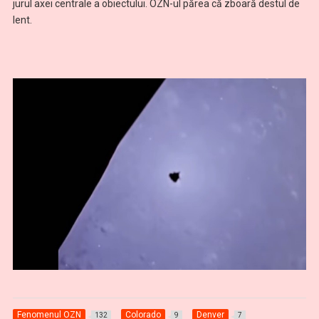
jurul axei centrale a obiectului. OZN-ul părea că zboară destul de
lent.
Fenomenul OZN
Colorado
Denver
132
9
7