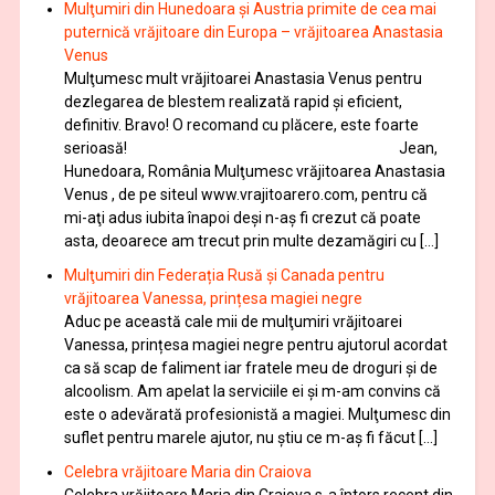
Mulţumiri din Hunedoara și Austria primite de cea mai
puternică vrăjitoare din Europa – vrăjitoarea Anastasia
Venus
Mulţumesc mult vrăjitoarei Anastasia Venus pentru
dezlegarea de blestem realizată rapid și eficient,
definitiv. Bravo! O recomand cu plăcere, este foarte
serioasă! Jean,
Hunedoara, România Mulţumesc vrăjitoarea Anastasia
Venus , de pe siteul www.vrajitoarero.com, pentru că
mi-aţi adus iubita înapoi deşi n-aş fi crezut că poate
asta, deoarece am trecut prin multe dezamăgiri cu […]
Mulţumiri din Federația Rusă și Canada pentru
vrăjitoarea Vanessa, prințesa magiei negre
Aduc pe această cale mii de mulţumiri vrăjitoarei
Vanessa, prințesa magiei negre pentru ajutorul acordat
ca să scap de faliment iar fratele meu de droguri și de
alcoolism. Am apelat la serviciile ei şi m-am convins că
este o adevărată profesionistă a magiei. Mulţumesc din
suflet pentru marele ajutor, nu știu ce m-aș fi făcut […]
Celebra vrăjitoare Maria din Craiova