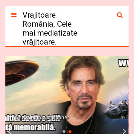
Vrajitoare
România, Cele
mai mediatizate
vrăjitoare.
Dezvaluiribiz.ro banner