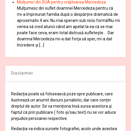
Mulţumiri din SUA pentru vrăjitoarea Mercedeza
Mulţumesc din suflet doamnei Mercedeza pentru că
mi-a împreunat familia după o despărţire dramatică de
aproximativ 4 ani. Nu mai speram sub nicio formă!Nu-mi
venea să cred atunci când am apelat la ea că se mai
poate face ceva, eram total distrusă sufleteşte…. Dar
doamna Mercedeza mi-a dat forţa să sper, mi-a dat
încredere şi […]
Disclaimer
Redacția poate să folosească poze spre publicare, care
ilustrează un anumit discurs jurnalistic, dar care conțin
dreptul de autor. Se va menționa însă sursa acestora și
faptul că prin publicare ( foto și/sau text) nu se vor aduce
prejudicii persoanei respective.
Redacția va indica sursele fotografiei, acolo unde acestea