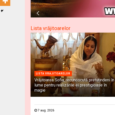
Lista vrăjitoarelor
LISTA VRAJITOARELOR
Vrăjitoarea Sofia, recunoscută pretutindeni în
lume pentru realizările ei prestigioase în
magie
7 aug. 2026