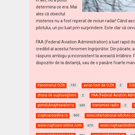
determina ce era. Mai
ales că obiectul
misterios nu a fost reperat de niciun radar! Când ascu
pilotului, un pic luat prin surprindere. Este clar că ceva
FAA (Federal Aviation Administration) a luat rapid d
credibil al acestui fenomen îngrijorător. Din păcate
răspuns ambigu și inconsistent la această întâlnire. P
dispozitiv de la distanță, sau de o pasăre foarte mar
Fenomenul OZN
avion lovit de OZN
Col
132
2
drona de supraveghere
FAA (Federal Aviation Adm
2
portalulvrajitoarelor.ro
transmisii radio
634
2
vrajitoareonline.ro
www.international-witches.
660
www.vrajitoare-online.com
www.vrajitoareledin
670