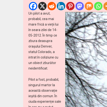
Un pilot a avut,
probabil, cea mai
mare frică a vieții lui
în seara zilei de 14-
05-2012. În timp ce
zbura deasupra
orașului Denver,
statul Colorado, a
intrat în coliziune cu
un obiect zburător
neidentificat.
Pilot a fost, probabil,
singurul martor la
această observație
ieșită din comun. În
ciuda experienței sale
în aer, nu a putut