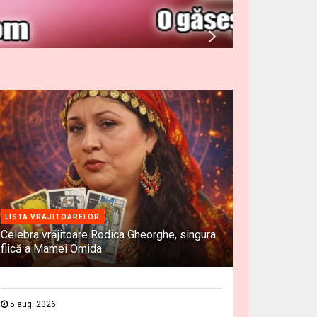
LISTA VRAJITOARELOR
Celebra vrăjitoare Rodica Gheorghe, singura
fiică a Mamei Omida
5 aug. 2026