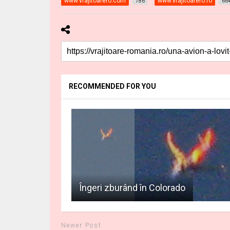
www.vrajitoarero.com
www.vrajitoarero.ro
786
66
RECOMMENDED FOR YOU
Îngeri zburând în Colorado
Newer Post