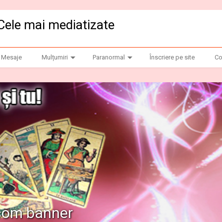
Cele mai mediatizate
Mesaje
Mulțumiri
Paranormal
Înscriere pe site
Co
.com banner