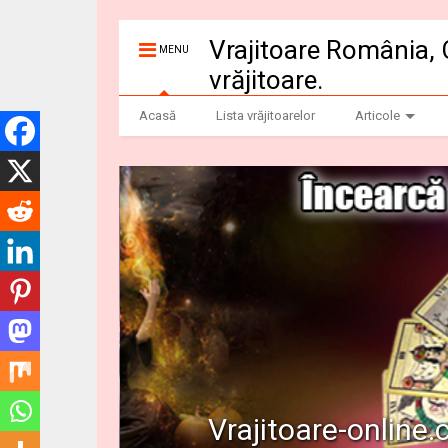
Vrajitoare România, 
MENU
vrăjitoare.
Acasă
Lista vrăjitoarelor
Articole
Vrajitoare-online