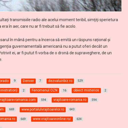
ltați transmisiile radio ale acelui moment teribil, simţiţi sperietura
 era în aer, care nu ar fi trebuit să fie acolo.
osarul în mână pentru a încerca să emită un răspuns rațional și
, agenția guvernamentală americană nu a putut oferi decât un
otrivit ei, ar fi putut fi vorba de o dronă de supraveghere, de un
e.
orado
Denver
dezvaluiribiz.ro
9
7
529
inistration)
Fenomenul OZN
obiect misterios
2
16
2
vrajitoare-romania.com
vrajitoare-romania.ro
594
594
com
www.portalulvrajitoarelor.ro
669
643
romania.ro
www.vrajitoareonline.ro/
669
634