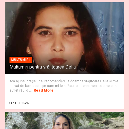
MULTUMIRI
Mulţumiri pentru vrăjitoarea Delia
Am ajuns, graţie unei recomandări, la doamna vrăjitoare Delia şi m-a
salvat de farmecele pe care mi le-a făcut prietena mea, o femeie cu
Read More
suflet rău, d ...
31 iul. 2026