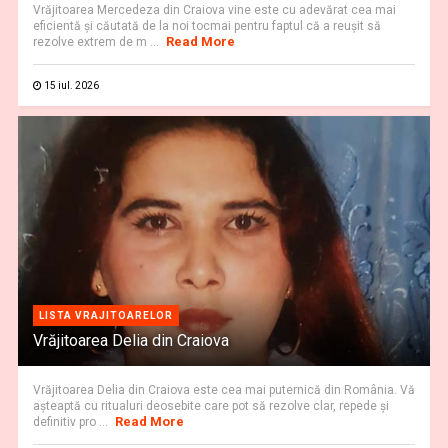
Vrăjitoarea Mercedeza din Craiova vine este cu adevărat cea mai
eficientă şi căutată de la noi tocmai pentru faptul că a reuşit să
Read More
rezolve extrem de m ...
15 iul. 2026
LISTA VRAJITOARELOR
Vrăjitoarea Delia din Craiova
Vrăjitoarea Delia din Craiova este cea mai puternică din România. Vă
aşteaptă cu ritualuri deosebite care pot să rezolve clar, repede şi
Read More
definitiv pro ...