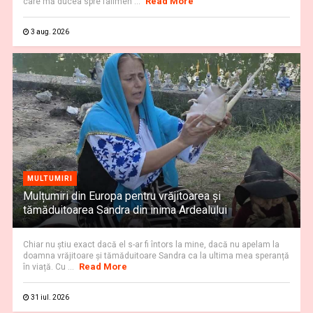
Read More
care mă ducea spre falimen ...
3 aug. 2026
MULTUMIRI
Mulțumiri din Europa pentru vrăjitoarea și
tămăduitoarea Sandra din inima Ardealului
Chiar nu știu exact dacă el s-ar fi întors la mine, dacă nu apelam la
doamna vrăjitoare și tămăduitoare Sandra ca la ultima mea speranță
Read More
în viață. Cu ...
31 iul. 2026