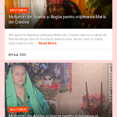
MULTUMIRI
Mulţumiri din Spania şi Anglia pentru vrăjitoarea Maria
din Craiova
Am ajuns la doamna vrăjitoare Maria din Craiova care m-a salvat de
farmecele pe care mi le-a făcut soacra mea. Acum sunt cu iubita
Read More
vieţii mele şi-i mu ...
8 aug. 2026
MULTUMIRI
Mulțumiri din Anglia și Grecia pentru vrăjitoarea și