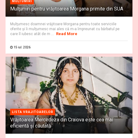
MULTUMIRI
Mulţumiri pentru vrăjitoarea Morgana primite din SUA
Mulţumesc doamnei vrăjitoare Morgana pentru toate serviciile
oferite şi îi mulţumesc mai ales că m-a împreunat cu bărbatul pe
Read More
care îl iubesc atât de m ...
15 iul. 2026
LISTA VRAJITOARELOR
Vrăjitoarea Mercedeza din Craiova este cea mai
eficientă şi căutată