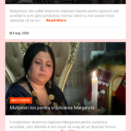
Mulţumesc din suflet doamnei vrăjitoare Sandra pentru ajutorul real
acordat în a-mi găsi jumătatea, tocmai când nu mai aveam nicio
Read More
speranţă că se va r ...
4 aug. 2026
MULTUMIRI
Mulţumiri noi pentru vrăjitoarea Margareta
Îi mulţumesc doamnei vrăjitoare Margareta pentru susţinera
acordată, căci datorită ei am reuşit să scap de un dușman feroce