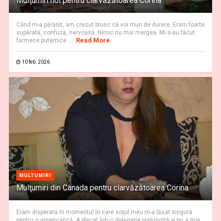
Mulţumiri noi pentru clarvăzătoarea Corina
Când m-a părăsit, am crezut brusc că voi muri de durere. Eram foarte
supărată, confuză, nervoasă. Nimic nu mai mergea. Mi s-au făcut
Read More
farmece puternice ...
10 feb. 2026
MULTUMIRI
Mulţumiri din Canada pentru clarvăzătoarea Corina
Eram disperată în momentul în care soţul meu m-a lăsat singură
pentru o americancă. A plecat într-o delegaţie prelungită şi nu a mai