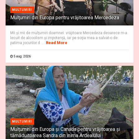
MULTUMIRI
Mulţumiri din Europa pentru vrăjitoarea Mercedeza
Mii şi mii de mulţumiri doamnei vrăjitoare Mercedeza deoarece m-a
lecuit de alcoolism şi impotenţă, iar pe soţia mea a salvat-o de
Read More
patima jocurilor d ...
5 aug. 2026
MULTUMIRI
Mulțumiri din Europa și Canada pentru vrăjitoarea și
tămăduitoarea Sandra din inima Ardealului