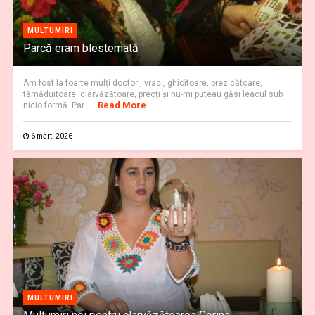
MULTUMIRI
Parcă eram blestemată
Am fost la foarte mulţi doctori, vraci, ghicitoare, prezicătoare,
tămăduitoare, clarvăzătoare, preoţi şi nu-mi puteau găsi leacul sub
Read More
nicio formă. Par ...
6 mart. 2026
MULTUMIRI