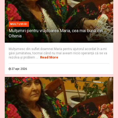
MULTUMIRI
Mulţumiri pentru vrăjitoarea Maria, cea mai bună din
Oltenia
Mulţumesc din suflet doamnei Maria pentru ajutorul acordat în a-mi
găsi jumătatea, tocmai când nu mai aveam nicio speranţă că se va
Read More
rezolva şi problem ...
27 apr. 2026