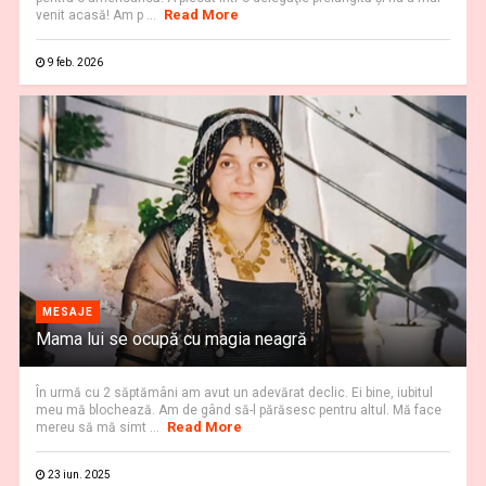
Read More
venit acasă! Am p ...
9 feb. 2026
MESAJE
Mama lui se ocupă cu magia neagră
În urmă cu 2 săptămâni am avut un adevărat declic. Ei bine, iubitul
meu mă blochează. Am de gând să-l părăsesc pentru altul. Mă face
Read More
mereu să mă simt ...
23 iun. 2025