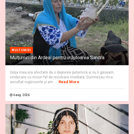
MULTUMIRI
Mulţumiri din Ardeal pentru vrăjitoarea Sandra
Soţia mea era afectată de o depresie puternică şi nu îi găseam
vindecare cu niciun fel de rezolvare imediată. Dumnezeu mi-a
Read More
ascultat rugăciunile şi am ...
6 aug. 2026