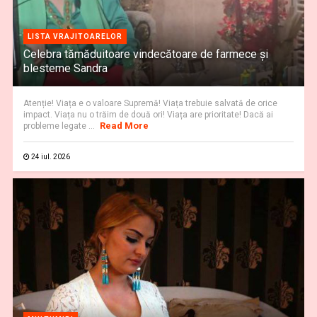
LISTA VRAJITOARELOR
Celebra tămăduitoare vindecătoare de farmece și
blesteme Sandra
Atenție! Viața e o valoare Supremă! Viața trebuie salvată de orice
impact. Viața nu o trăim de două ori! Viața are prioritate! Dacă ai
Read More
probleme legate ...
24 iul. 2026