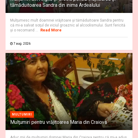
tămăduitoarea Sandra din inima Ardealului
Mulţumesc mult doamnei vrăjitoare și tămăduitoare Sandra pentru
că mi-a salvat soţul de viciul groaznic al alcoolismului. Sunt fericită
Read More
și o recomand ...
7 aug. 2026
MULTUMIRI
Mulţumiri pentru vrăjitoarea Maria din Craiova
Aduc mii de mulţumiri domnei Maria din Craiova pentru că mi-a adus