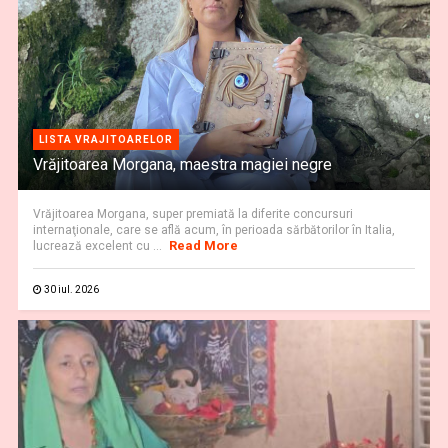
LISTA VRAJITOARELOR
Vrăjitoarea Morgana, maestra magiei negre
Vrăjitoarea Morgana, super premiată la diferite concursuri
internaţionale, care se află acum, în perioada sărbătorilor în Italia,
Read More
lucrează excelent cu ...
30 iul. 2026