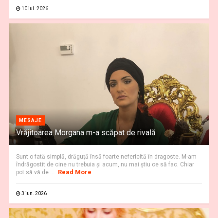
10 iul. 2026
MESAJE
Vrăjitoarea Morgana m-a scăpat de rivală
Sunt o fată simplă, drăguţă însă foarte nefericită în dragoste. M-am
îndrăgostit de cine nu trebuia şi acum, nu mai ştiu ce să fac. Chiar
Read More
pot să vă de ...
3 iun. 2026