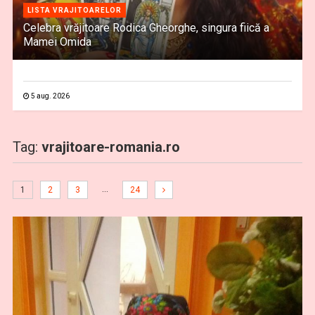
LISTA VRAJITOARELOR
Celebra vrăjitoare Rodica Gheorghe, singura fiică a
Mamei Omida
5 aug. 2026
Tag:
vrajitoare-romania.ro
…
1
2
3
24