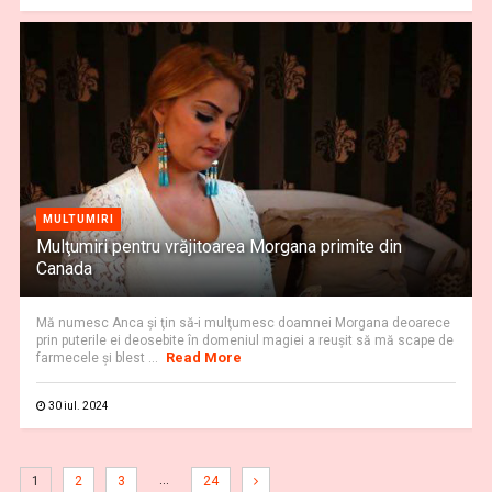
MULTUMIRI
Mulţumiri pentru vrăjitoarea Morgana primite din
Canada
Mă numesc Anca şi ţin să-i mulţumesc doamnei Morgana deoarece
prin puterile ei deosebite în domeniul magiei a reuşit să mă scape de
Read More
farmecele şi blest ...
30 iul. 2024
…
1
2
3
24