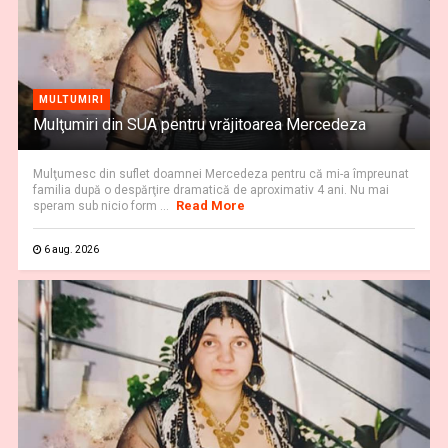
MULTUMIRI
Mulţumiri din SUA pentru vrăjitoarea Mercedeza
Mulţumesc din suflet doamnei Mercedeza pentru că mi-a împreunat
familia după o despărţire dramatică de aproximativ 4 ani. Nu mai
Read More
speram sub nicio form ...
6 aug. 2026