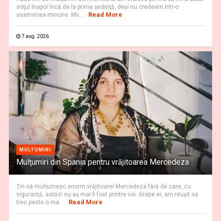
soţul înapoi încă de la prima şedinţă, deşi nu credeam într-o
Read More
asemenea minune. Mii ...
7 aug. 2026
MULTUMIRI
Mulţumiri din Spania pentru vrăjitoarea Mercedeza
Ţin să mulţumesc enorm vrăjitoarei Mercedeza fără de care, cu
siguranţă, astăzi nu aş mai fi fost printre voi. Graţie ei, am reuşit să
Read More
trec peste o ma ...