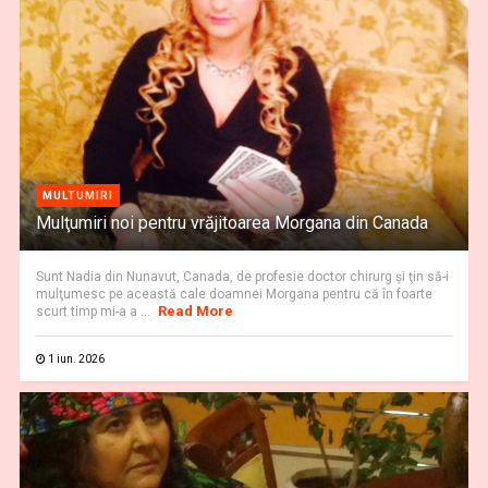
MULTUMIRI
Mulţumiri noi pentru vrăjitoarea Morgana din Canada
Sunt Nadia din Nunavut, Canada, de profesie doctor chirurg şi ţin să-i
mulţumesc pe această cale doamnei Morgana pentru că în foarte
Read More
scurt timp mi-a a ...
1 iun. 2026