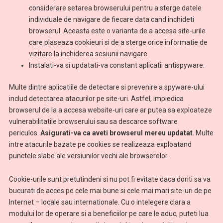
considerare setarea browserului pentru a sterge datele
individuale de navigare de fiecare data cand inchideti
browserul. Aceasta este o varianta de a accesa site-urile
care plaseaza cookieuri si de a sterge orice informatie de
vizitare la inchiderea sesiunii navigare.
Instalati-va si updatati-va constant aplicatii antispyware.
Multe dintre aplicatiile de detectare si prevenire a spyware-ului
includ detectarea atacurilor pe site-uri. Astfel, impiedica
browserul de la a accesa website-uri care ar putea sa exploateze
vulnerabilitatile browserului sau sa descarce software
periculos.
Asigurati-va ca aveti browserul mereu updatat
. Multe
intre atacurile bazate pe cookies se realizeaza exploatand
punctele slabe ale versiunilor vechi ale browserelor.
Cookie-urile sunt pretutindeni si nu pot fi evitate daca doriti sa va
bucurati de acces pe cele mai bune si cele mai mari site-uri de pe
Internet – locale sau internationale. Cu o intelegere clara a
modului lor de operare si a beneficiilor pe care le aduc, puteti lua