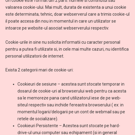
Un cookie este format din 2 parti: numele si continutul sau
valoarea cookie-ului. Mai mult, durata de existenta a unui cookie
este determinata; tehnic, doar webserverul care a trimis cookie-ul
il poate accesa din nou in momentul in care un utilizator se
intoarce pe website-ul asociat webserverului respectiv.
Cookie-urile in sine nu solicita informatii cu caracter personal
pentru a putea fi utilizate si, in cele mai multe cazuri, nu identifica
personal utilizatorii de internet.
Exista 2 categorii mari de cookie-uri:
Cookieuri de sesiune – acestea sunt stocate temporar in
dosarul de cookie-uri al browserului web pentru ca acesta
sa le memoreze pana cand utilizatorul iese de pe web-
siteul respectiv sau inchide fereastra browserului ( ex: in
momentul logarii/delogarii pe un cont de webmail sau pe
retele de socializare).
Cookieuri Persistente – Acestea sunt stocate pe hard-
drive-ul unui computer sau echipament (si in general