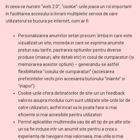
In ceea ce numim “web 2.0”, “cookie”-urile joaca un rol important
in facilitarea accesului si livrarii multiplelor servicii de care
utilizatorul se bucura pe internet, cum ar fi:
Personalizarea anumitor setari precum: limba in care este
vizualizat un site, moneda in care se exprima anumite
preturi sau tarife, pastrarea optiunilor pentru diverse
produse (masuri, alte detalii etc) in cosul de cumparaturi (si
memorarea acestor optiuni) – generandu-se astfel
flexibilitatea “cosului de cumparaturi” (accesarea
preferintelor vechi prin accesarea butonului ‘’inainte’’ si
“inapoi’’)
Cookie-urile ofera detinatorilor de site-uri un feedback
valoros asupra modului cum sunt utilizate site-urile lor de
catre utilizatori, astfel incat sa le poata face si mai
eficiente si mai accesibile pentru utilizatori.
Permit aplicatiilor multimedia sau de alt tip de pe alte site-
uri sa fie incluse intr-un anumit site pentru a crea o
experienta de navigare mai valoroasa, mai utila si mai