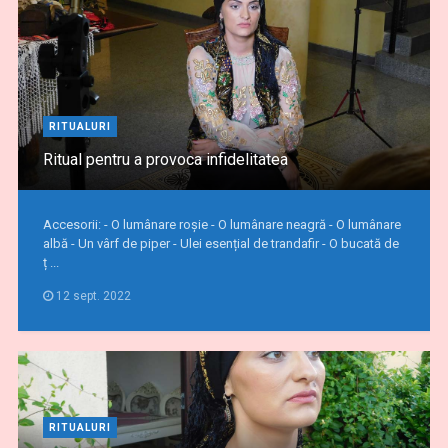
RITUALURI
Ritual pentru a provoca infidelitatea
Accesorii: - O lumânare roșie - O lumânare neagră - O lumânare
albă - Un vârf de piper - Ulei esențial de trandafir - O bucată de
ț ...
12 sept. 2022
RITUALURI