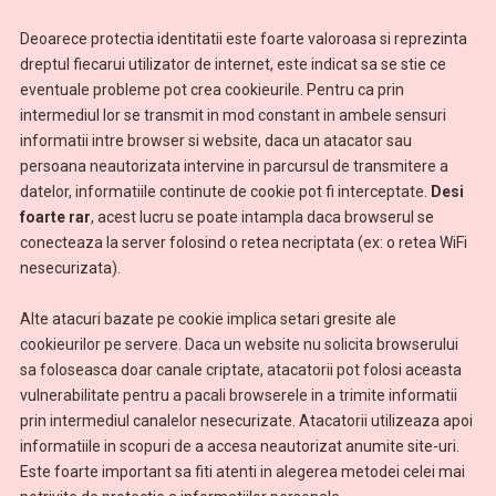
Deoarece protectia identitatii este foarte valoroasa si reprezinta
dreptul fiecarui utilizator de internet, este indicat sa se stie ce
eventuale probleme pot crea cookieurile. Pentru ca prin
intermediul lor se transmit in mod constant in ambele sensuri
informatii intre browser si website, daca un atacator sau
persoana neautorizata intervine in parcursul de transmitere a
datelor, informatiile continute de cookie pot fi interceptate.
Desi
foarte rar
, acest lucru se poate intampla daca browserul se
conecteaza la server folosind o retea necriptata (ex: o retea WiFi
nesecurizata).
Alte atacuri bazate pe cookie implica setari gresite ale
cookieurilor pe servere. Daca un website nu solicita browserului
sa foloseasca doar canale criptate, atacatorii pot folosi aceasta
vulnerabilitate pentru a pacali browserele in a trimite informatii
prin intermediul canalelor nesecurizate. Atacatorii utilizeaza apoi
informatiile in scopuri de a accesa neautorizat anumite site-uri.
Este foarte important sa fiti atenti in alegerea metodei celei mai