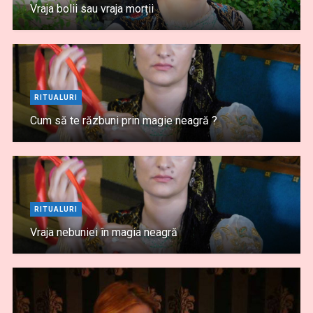
Vraja bolii sau vraja morții
RITUALURI
Cum să te răzbuni prin magie neagră ?
RITUALURI
Vraja nebuniei în magia neagră