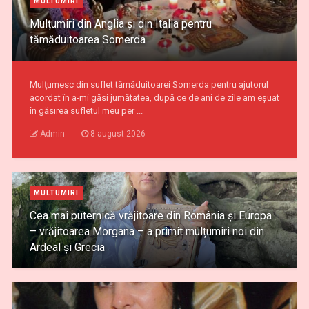
MULTUMIRI
Mulțumiri din Anglia și din Italia pentru
tămăduitoarea Somerda
Mulţumesc din suflet tămăduitoarei Somerda pentru ajutorul
acordat în a-mi găsi jumătatea, după ce de ani de zile am eşuat
în găsirea sufletul meu per ...
Admin
8 august 2026
MULTUMIRI
Cea mai puternică vrăjitoare din România și Europa
– vrăjitoarea Morgana – a primit mulțumiri noi din
Ardeal și Grecia