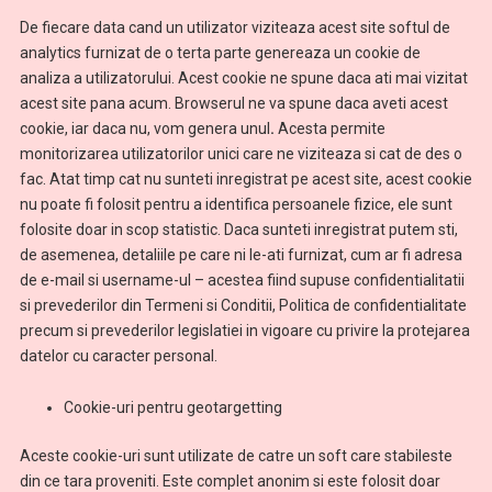
De fiecare data cand un utilizator viziteaza acest site softul de
analytics furnizat de o terta parte genereaza un cookie de
analiza a utilizatorului. Acest cookie ne spune daca ati mai vizitat
acest site pana acum. Browserul ne va spune daca aveti acest
cookie, iar daca nu, vom genera unul
.
Acesta permite
monitorizarea utilizatorilor unici care ne viziteaza si cat de des o
fac. Atat timp cat nu sunteti inregistrat pe acest site, acest cookie
nu poate fi folosit pentru a identifica persoanele fizice, ele sunt
folosite doar in scop statistic. Daca sunteti inregistrat putem sti,
de asemenea, detaliile pe care ni le-ati furnizat, cum ar fi adresa
de e-mail si username-ul – acestea fiind supuse confidentialitatii
si prevederilor din Termeni si Conditii, Politica de confidentialitate
precum si prevederilor legislatiei in vigoare cu privire la protejarea
datelor cu caracter personal.
Cookie-uri pentru geotargetting
Aceste cookie-uri sunt utilizate de catre un soft care stabileste
din ce tara proveniti. Este complet anonim si este folosit doar