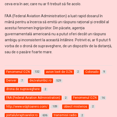
ceva era în aer, care nu ar fi trebuit să fie acolo.
FAA (Federal Aviation Administration) a luat rapid dosarul în
mână pentru a încerca să emită un răspuns rațional și credibil al
acestui fenomen îngrijorător. Din păcate, agenția
guvernamentală americană nu a putut oferi decât un răspuns
ambigu și inconsistent la această întâlnire. Potrivit ei, ar fi putut fi
vorba de o dronă de supraveghere, de un dispozitiv de la distanță,
sau de o pasăre foarte mare.
Fenomenul OZN
avion lovit de OZN
Colorado
132
2
9
Denver
dezvaluiribiz.ro
7
529
drona de supraveghere
2
FAA (Federal Aviation Administration)
Fenomenul OZN
2
16
http://www.vrăjitoarero.com/
obiect misterios
109
2
portalulvrajitoarelor.ro
transmisii radio
636
2