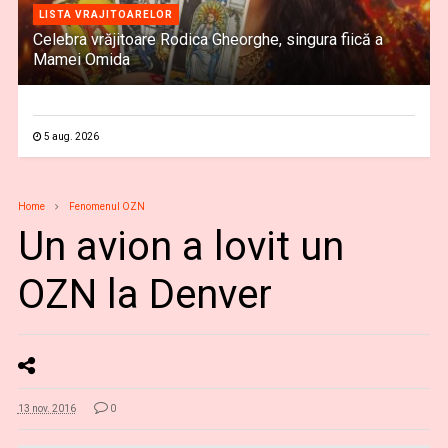
LISTA VRAJITOARELOR
Celebra vrăjitoare Rodica Gheorghe, singura fiică a
Mamei Omida
5 aug. 2026
Home
Fenomenul OZN
Un avion a lovit un
OZN la Denver
13 nov. 2016
0