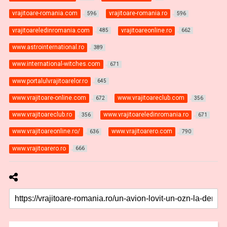
vrajitoare-romania.com
vrajitoare-romania.ro
596
596
vrajitoareledinromania.com
vrajitoareonline.ro
485
662
www.astrointernational.ro
389
www.international-witches.com
671
www.portalulvrajitoarelor.ro
645
www.vrajitoare-online.com
www.vrajitoareclub.com
672
356
www.vrajitoareclub.ro
www.vrajitoareledinromania.ro
356
671
www.vrajitoareonline.ro/
www.vrajitoarero.com
636
790
www.vrajitoarero.ro
666