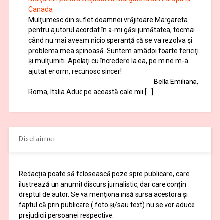
Canada
Mulţumesc din suflet doamnei vrăjitoare Margareta
pentru ajutorul acordat în a-mi găsi jumătatea, tocmai
când nu mai aveam nicio speranţă că se va rezolva şi
problema mea spinoasă. Suntem amâdoi foarte fericiţi
şi mulţumiti. Apelaţi cu încredere la ea, pe mine m-a
ajutat enorm, recunosc sincer!
Bella Emiliana,
Roma, Italia Aduc pe această cale mii […]
Disclaimer
Redacția poate să folosească poze spre publicare, care
ilustrează un anumit discurs jurnalistic, dar care conțin
dreptul de autor. Se va menționa însă sursa acestora și
faptul că prin publicare ( foto și/sau text) nu se vor aduce
prejudicii persoanei respective.