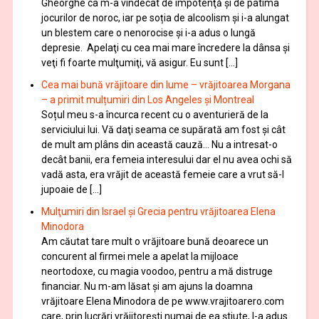
Gheorghe ca m-a vindecat de impotenţă şi de patima
jocurilor de noroc, iar pe soția de alcoolism și i-a alungat
un blestem care o nenorocise și i-a adus o lungă
depresie. Apelaţi cu cea mai mare încredere la dânsa şi
veţi fi foarte mulţumiţi, vă asigur. Eu sunt […]
Cea mai bună vrăjitoare din lume – vrăjitoarea Morgana
– a primit mulțumiri din Los Angeles și Montreal
Soțul meu s-a încurca recent cu o aventurieră de la
serviciului lui. Vă daţi seama ce supărată am fost şi cât
de mult am plâns din această cauză… Nu a intresat-o
decât banii, era femeia interesului dar el nu avea ochi să
vadă asta, era vrăjit de această femeie care a vrut să-l
jupoaie de […]
Mulţumiri din Israel și Grecia pentru vrăjitoarea Elena
Minodora
Am căutat tare mult o vrăjitoare bună deoarece un
concurent al firmei mele a apelat la mijloace
neortodoxe, cu magia voodoo, pentru a mă distruge
financiar. Nu m-am lăsat şi am ajuns la doamna
vrăjitoare Elena Minodora de pe www.vrajitoarero.com
care, prin lucrări vrăjitorești numai de ea ştiute, l-a adus