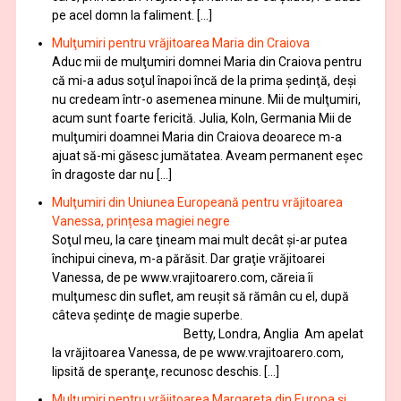
pe acel domn la faliment. […]
Mulţumiri pentru vrăjitoarea Maria din Craiova
Aduc mii de mulţumiri domnei Maria din Craiova pentru
că mi-a adus soţul înapoi încă de la prima şedinţă, deşi
nu credeam într-o asemenea minune. Mii de mulţumiri,
acum sunt foarte fericită. Julia, Koln, Germania Mii de
mulţumiri doamnei Maria din Craiova deoarece m-a
ajuat să-mi găsesc jumătatea. Aveam permanent eşec
în dragoste dar nu […]
Mulţumiri din Uniunea Europeană pentru vrăjitoarea
Vanessa, prințesa magiei negre
Soţul meu, la care ţineam mai mult decât și-ar putea
închipui cineva, m-a părăsit. Dar graţie vrăjitoarei
Vanessa, de pe www.vrajitoarero.com, căreia îi
mulţumesc din suflet, am reuşit să rămân cu el, după
câteva şedinţe de magie superbe.
Betty, Londra, Anglia Am apelat
la vrăjitoarea Vanessa, de pe www.vrajitoarero.com,
lipsită de speranţe, recunosc deschis. […]
Mulţumiri pentru vrăjitoarea Margareta din Europa și