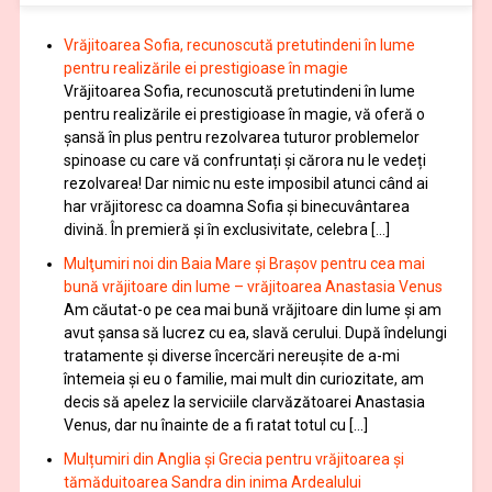
Vrăjitoarea Sofia, recunoscută pretutindeni în lume
pentru realizările ei prestigioase în magie
Vrăjitoarea Sofia, recunoscută pretutindeni în lume
pentru realizările ei prestigioase în magie, vă oferă o
şansă în plus pentru rezolvarea tuturor problemelor
spinoase cu care vă confruntați și cărora nu le vedeți
rezolvarea! Dar nimic nu este imposibil atunci când ai
har vrăjitoresc ca doamna Sofia şi binecuvântarea
divină. În premieră şi în exclusivitate, celebra […]
Mulţumiri noi din Baia Mare și Brașov pentru cea mai
bună vrăjitoare din lume – vrăjitoarea Anastasia Venus
Am căutat-o pe cea mai bună vrăjitoare din lume și am
avut șansa să lucrez cu ea, slavă cerului. După îndelungi
tratamente şi diverse încercări nereușite de a-mi
întemeia şi eu o familie, mai mult din curiozitate, am
decis să apelez la serviciile clarvăzătoarei Anastasia
Venus, dar nu înainte de a fi ratat totul cu […]
Mulțumiri din Anglia și Grecia pentru vrăjitoarea și
tămăduitoarea Sandra din inima Ardealului