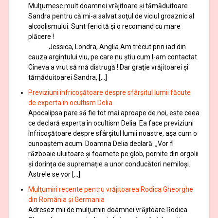
Mulţumesc mult doamnei vrăjitoare și tămăduitoare
Sandra pentru că mi-a salvat soţul de viciul groaznic al
alcoolismului. Sunt fericită și o recomand cu mare
plăcere !
Jessica, Londra, Anglia Am trecut prin iad din
cauza argintului viu, pe care nu știu cum l-am contactat.
Cineva a vrut să mă distrugă ! Dar graţie vrăjitoarei și
tămăduitoarei Sandra, […]
Previziuni înfricoșătoare despre sfârșitul lumii făcute
de experta în ocultism Delia
Apocalipsa pare să fie tot mai aproape de noi, este ceea
ce declară experta în ocultism Delia. Ea face previziuni
înfricoșătoare despre sfârșitul lumii noastre, așa cum o
cunoaștem acum. Doamna Delia declară: „Vor fi
războaie uluitoare și foamete pe glob, pornite din orgolii
și dorința de supremație a unor conducători nemiloși.
Astrele se vor […]
Mulţumiri recente pentru vrăjitoarea Rodica Gheorghe
din România și Germania
Adresez mii de mulţumiri doamnei vrăjitoare Rodica