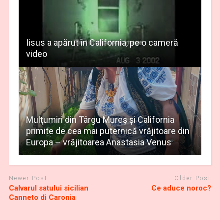
Iisus a apărut în California, pe o cameră
video
Mulţumiri din Târgu Mureș și California
primite de cea mai puternică vrăjitoare din
Europa – vrăjitoarea Anastasia Venus
Newer Post
Older Post
Calvarul satului sicilian
Ce aduce noroc?
Canneto di Caronia