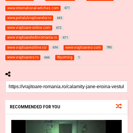
www.international-witches.com
671
www.portalulvrajitoarelor.ro
645
www.vrajitoare-online.com
672
www.vrajitoareledinromania.ro
671
www.vrajitoareonline.ro/
www.vrajitoarero.com
636
785
www.vrajitoarero.ro
Wyoming
666
1
RECOMMENDED FOR YOU