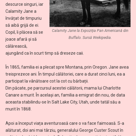
descurce singuri, iar
Calamity Jane a
învățat de timpuriu
să aibă grijă de ei.
Calamity Jane la Expoziţia Pan Americană din
Copil, îi plăcea să se
Buffalo. Sursă Weikipedia.
joace afară și să
călărească,
ajungând ca în scurt timp să dreseze caii.
În 1865, familia ei a plecat spre Montana, prin Oregon. Jane avea
treisprezece ani. În timpul călătoriei, care a durat cinci luni, ea a
participat la vânătoare cot la cot cu bărbații.
Din păcate, pe parcursul acestei călătorii, mama lui Charlotte
Canare a murit. În același an, familia a emigrat din nou, de data
aceasta stabilindu-se în Salt Lake City, Utah, unde tatăl său a
murit în 1868.
Apoi a început viața aventuroasă care o va face faimoasă. S-a
alăturat, doi ani mai târziu, generalului George Custer Scout în