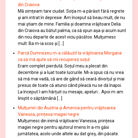
din Craiova
Mă simţeam tare ciudat. Soţia m-a părăsit fără regrete
şi am intrat în depresie. Am început să beau mult, de nu
mai știam de mine. Familia şi doamna vrăjitoare Delia
din Craiova au bătut palma, ca să spun aşa şi acum sunt
din nou departe de acest viciu păcătos. Mulţumesc
mult. Ba m-ia scos și […]
Parcă Dumnezeu m-a călăuzit la vrăjitoarea Morgana
ca să mă ajute să-mi recuperez soțul
Eram complet pierdută. Soțul meu a plecat din
decembrie și a luat toate lucrurile. Mi-a spus că nu vrea
să mă mai vadă, că are de gând să ceară divorțul și mai
presus de toate că atunci când pleacă nu se dă înapoi.
La început l-am hărțuit cu mesaje, apeluri… Apoi m-am
liniștit o săptămână […]
Mulţumiri din Austria și America pentru vrăjitoarea
Vanessa, prințesa magiei negre
Mulţumesc din inimă vrăjitoarei Vanessa, prințesa
magiei negre pentru ajutorul imens în a-mi găsi
jumătatea, acolo unde altele au dat greș, din păcate.