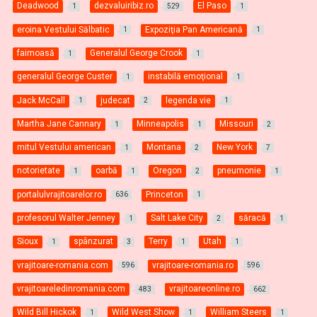
Deadwood
dezvaluiribiz.ro
El Paso
1
529
1
eroina Vestului Sălbatic
Expoziţia Pan Americană
1
1
faimoasă
Generalul George Crook
1
1
generalul George Custer
instabilă emoţional
1
1
Jack McCall
judecat
legenda vie
1
2
1
Martha Jane Cannary
Minneapolis
Missouri
1
1
2
mitul Vestului american
Montana
New York
1
2
7
notorietate
oarbă
Oregon
pneumonie
1
1
2
1
portalulvrajitoarelor.ro
Princeton
636
1
profesorul Walter Jenney
Salt Lake City
săracă
1
2
1
Sioux
spânzurat
Terry
Utah
1
3
1
1
vrajitoare-romania.com
vrajitoare-romania.ro
596
596
vrajitoareledinromania.com
vrajitoareonline.ro
483
662
Wild Bill Hickok
Wild West Show
William Steers
1
1
1