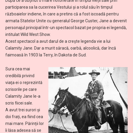
După ce a obţinut o mare notorietate în timpul vieții sale prin
participarea sa la cucerirea Vestului și a rolul său în timpul
războaielor indiene, în care a pretins că a fost iscoadă pentru
armata Statelor Unite cu generalul George Custer, Jane a devenit
personajul principal într-un spectacol bazat pe propria ei legendă,
intitulat Wild West Show.
Acest spectacol a avut darul de a crește legenda vie a lui
Calamity Jane. Dar a murit săracă, oarbă, alcoolică, dar încă
faimoasă în 1903 la Terry, în Dakota de Sud.
Sura cea mai
credibilă privind
viaţa ei o reprezintă
scrisorile pe care
Calamity Jane le-a
scris fiicei sale.
A avut trei surori și
doi frați, ea fiind cea
mai mare. Părinții lor
îi lăsa adesea să se