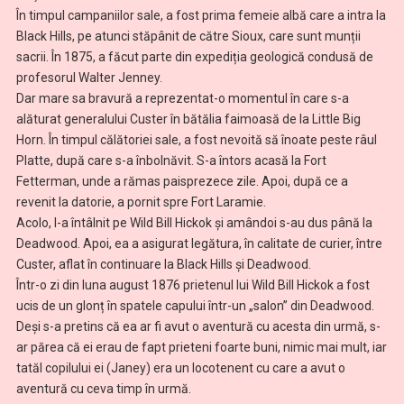
În timpul campaniilor sale, a fost prima femeie albă care a intra la
Black Hills, pe atunci stăpânit de către Sioux, care sunt munții
sacrii. În 1875, a făcut parte din expediția geologică condusă de
profesorul Walter Jenney.
Dar mare sa bravură a reprezentat-o momentul în care s-a
alăturat generalului Custer în bătălia faimoasă de la Little Big
Horn. În timpul călătoriei sale, a fost nevoită să înoate peste râul
Platte, după care s-a înbolnăvit. S-a întors acasă la Fort
Fetterman, unde a rămas paisprezece zile. Apoi, după ce a
revenit la datorie, a pornit spre Fort Laramie.
Acolo, l-a întâlnit pe Wild Bill Hickok şi amândoi s-au dus până la
Deadwood. Apoi, ea a asigurat legătura, în calitate de curier, între
Custer, aflat în continuare la Black Hills și Deadwood.
Într-o zi din luna august 1876 prietenul lui Wild Bill Hickok a fost
ucis de un glonț în spatele capului într-un „salon” din Deadwood.
Deși s-a pretins că ea ar fi avut o aventură cu acesta din urmă, s-
ar părea că ei erau de fapt prieteni foarte buni, nimic mai mult, iar
tatăl copilului ei (Janey) era un locotenent cu care a avut o
aventură cu ceva timp în urmă.