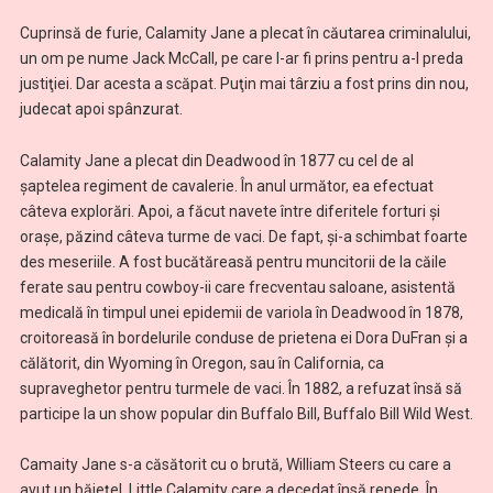
Cuprinsă de furie, Calamity Jane a plecat în căutarea criminalului,
un om pe nume Jack McCall, pe care l-ar fi prins pentru a-l preda
justiţiei. Dar acesta a scăpat. Puţin mai târziu a fost prins din nou,
judecat apoi spânzurat.
Calamity Jane a plecat din Deadwood în 1877 cu cel de al
șaptelea regiment de cavalerie. În anul următor, ea efectuat
câteva explorări. Apoi, a făcut navete între diferitele forturi și
orașe, păzind câteva turme de vaci. De fapt, şi-a schimbat foarte
des meseriile. A fost bucătăreasă pentru muncitorii de la căile
ferate sau pentru cowboy-ii care frecventau saloane, asistentă
medicală în timpul unei epidemii de variola în Deadwood în 1878,
croitoreasă în bordelurile conduse de prietena ei Dora DuFran și a
călătorit, din Wyoming în Oregon, sau în California, ca
supraveghetor pentru turmele de vaci. În 1882, a refuzat însă să
participe la un show popular din Buffalo Bill, Buffalo Bill Wild West.
Camaity Jane s-a căsătorit cu o brută, William Steers cu care a
avut un băieţel, Little Calamity care a decedat însă repede. În