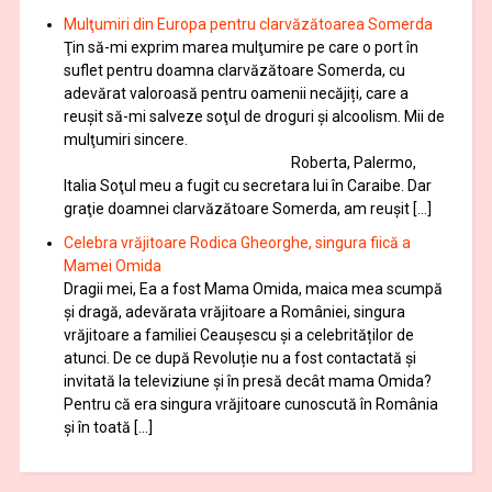
Mulţumiri din Europa pentru clarvăzătoarea Somerda
Ţin să-mi exprim marea mulţumire pe care o port în
suflet pentru doamna clarvăzătoare Somerda, cu
adevărat valoroasă pentru oamenii necăjiți, care a
reuşit să-mi salveze soţul de droguri și alcoolism. Mii de
mulţumiri sincere.
Roberta, Palermo,
Italia Soţul meu a fugit cu secretara lui în Caraibe. Dar
graţie doamnei clarvăzătoare Somerda, am reuşit […]
Celebra vrăjitoare Rodica Gheorghe, singura fiică a
Mamei Omida
Dragii mei, Ea a fost Mama Omida, maica mea scumpă
și dragă, adevărata vrăjitoare a României, singura
vrăjitoare a familiei Ceaușescu și a celebrităților de
atunci. De ce după Revoluție nu a fost contactată și
invitată la televiziune și în presă decât mama Omida?
Pentru că era singura vrăjitoare cunoscută în România
și în toată […]