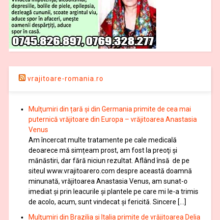
vrajitoare-romania.ro
Mulţumiri din țară și din Germania primite de cea mai
puternică vrăjitoare din Europa – vrăjitoarea Anastasia
Venus
Am încercat multe tratamente pe cale medicală
deoarece mă simțeam prost, am fost la preoţi şi
mănăstiri, dar fără niciun rezultat. Aflând însă de pe
siteul www.vrajitoarero.com despre această doamnă
minunată, vrăjitoarea Anastasia Venus, am sunat-o
imediat şi prin leacurile şi plantele pe care mi le-a trimis
de acolo, acum, sunt vindecat şi fericită. Sincere […]
Mulţumiri din Brazilia și Italia primite de vrăjitoarea Delia