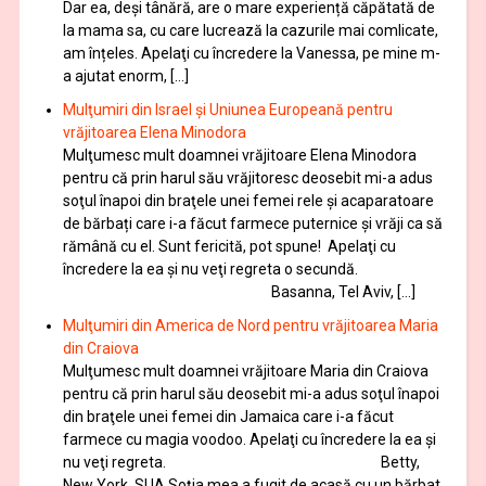
Dar ea, deși tânără, are o mare experiență căpătată de
la mama sa, cu care lucrează la cazurile mai comlicate,
am înțeles. Apelaţi cu încredere la Vanessa, pe mine m-
a ajutat enorm, […]
Mulţumiri din Israel și Uniunea Europeană pentru
vrăjitoarea Elena Minodora
Mulţumesc mult doamnei vrăjitoare Elena Minodora
pentru că prin harul său vrăjitoresc deosebit mi-a adus
soţul înapoi din braţele unei femei rele și acaparatoare
de bărbați care i-a făcut farmece puternice și vrăji ca să
rămână cu el. Sunt fericită, pot spune! Apelaţi cu
încredere la ea şi nu veţi regreta o secundă.
Basanna, Tel Aviv, […]
Mulţumiri din America de Nord pentru vrăjitoarea Maria
din Craiova
Mulţumesc mult doamnei vrăjitoare Maria din Craiova
pentru că prin harul său deosebit mi-a adus soţul înapoi
din braţele unei femei din Jamaica care i-a făcut
farmece cu magia voodoo. Apelaţi cu încredere la ea şi
nu veţi regreta. Betty,
New York, SUA Soţia mea a fugit de acasă cu un bărbat