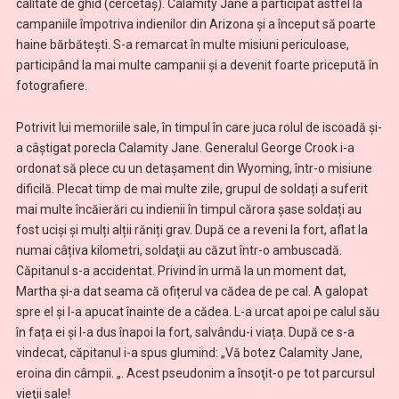
calitate de ghid (cercetaș). Calamity Jane a participat astfel la
campaniile împotriva indienilor din Arizona şi a început să poarte
haine bărbătești. S-a remarcat în multe misiuni periculoase,
participând la mai multe campanii și a devenit foarte pricepută în
fotografiere.
Potrivit lui memoriile sale, în timpul în care juca rolul de iscoadă şi-
a câștigat porecla Calamity Jane. Generalul George Crook i-a
ordonat să plece cu un detașament din Wyoming, într-o misiune
dificilă. Plecat timp de mai multe zile, grupul de soldați a suferit
mai multe încăierări cu indienii în timpul cărora șase soldați au
fost uciși și mulți alții răniți grav. După ce a reveni la fort, aflat la
numai câțiva kilometri, soldaţii au căzut într-o ambuscadă.
Căpitanul s-a accidentat. Privind în urmă la un moment dat,
Martha și-a dat seama că ofițerul va cădea de pe cal. A galopat
spre el și l-a apucat înainte de a cădea. L-a urcat apoi pe calul său
în fața ei și l-a dus înapoi la fort, salvându-i viața. După ce s-a
vindecat, căpitanul i-a spus glumind: „Vă botez Calamity Jane,
eroina din câmpii. „. Acest pseudonim a însoţit-o pe tot parcursul
vieţii sale!