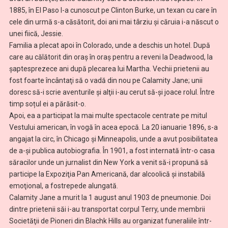
1885, în El Paso l-a cunoscut pe Clinton Burke, un texan cu care în
cele din urmă s-a căsătorit, doi ani mai târziu şi căruia i-a născut o
unei fiică, Jessie.
Familia a plecat apoi în Colorado, unde a deschis un hotel. După
care au călătorit din oraș în oraș pentru a reveni la Deadwood, la
șaptesprezece ani după plecarea lui Martha. Vechii prietenii au
fost foarte încântaţi să o vadă din nou pe Calamity Jane; unii
doresc să-i scrie aventurile și alţii i-au cerut să-şi joace rolul. Între
timp soțul ei a părăsit-o.
Apoi, ea a participat la mai multe spectacole centrate pe mitul
Vestului american, în vogă în acea epocă. La 20 ianuarie 1896, s-a
angajat la circ, în Chicago și Minneapolis, unde a avut posibilitatea
de a-şi publica autobiografia. În 1901, a fost internată într-o casa
săracilor unde un jurnalist din New York a venit să-i propună să
participe la Expoziţia Pan Americană, dar alcoolică și instabilă
emoţional, a fostrepede alungată.
Calamity Jane a murit la 1 august anul 1903 de pneumonie. Doi
dintre prietenii săi i-au transportat corpul Terry, unde membrii
Societăţii de Pioneri din Blachk Hills au organizat funeraliile într-