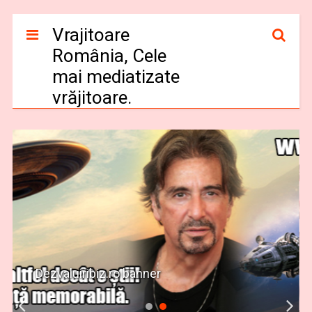
Vrajitoare
România, Cele
mai mediatizate
vrăjitoare.
Dezvaluiribiz.ro banner