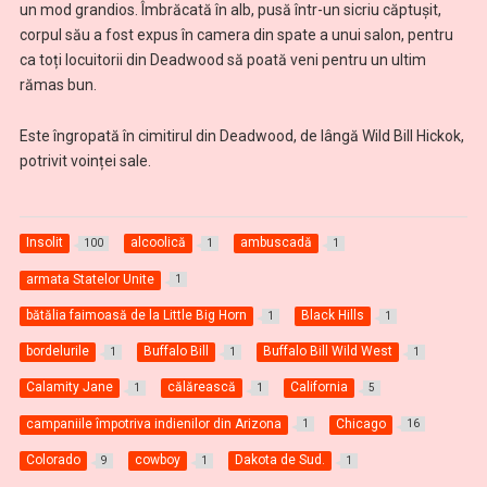
un mod grandios. Îmbrăcată în alb, pusă într-un sicriu căptușit,
corpul său a fost expus în camera din spate a unui salon, pentru
ca toți locuitorii din Deadwood să poată veni pentru un ultim
rămas bun.
Este îngropată în cimitirul din Deadwood, de lângă Wild Bill Hickok,
potrivit voinței sale.
Insolit
alcoolică
ambuscadă
100
1
1
armata Statelor Unite
1
bătălia faimoasă de la Little Big Horn
Black Hills
1
1
bordelurile
Buffalo Bill
Buffalo Bill Wild West
1
1
1
Calamity Jane
călărească
California
1
1
5
campaniile împotriva indienilor din Arizona
Chicago
1
16
Colorado
cowboy
Dakota de Sud.
9
1
1