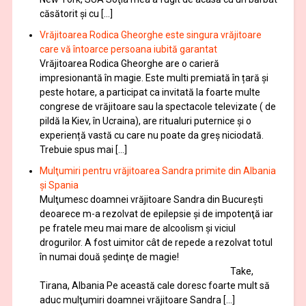
căsătorit și cu […]
Vrăjitoarea Rodica Gheorghe este singura vrăjitoare
care vă întoarce persoana iubită garantat
Vrăjitoarea Rodica Gheorghe are o carieră
impresionantă în magie. Este multi premiată în țară și
peste hotare, a participat ca invitată la foarte multe
congrese de vrăjitoare sau la spectacole televizate ( de
pildă la Kiev, în Ucraina), are ritualuri puternice și o
experiență vastă cu care nu poate da greș niciodată.
Trebuie spus mai […]
Mulţumiri pentru vrăjitoarea Sandra primite din Albania
și Spania
Mulţumesc doamnei vrăjitoare Sandra din București
deoarece m-a rezolvat de epilepsie și de impotenţă iar
pe fratele meu mai mare de alcoolism și viciul
drogurilor. A fost uimitor cât de repede a rezolvat totul
în numai două şedinţe de magie!
Take,
Tirana, Albania Pe această cale doresc foarte mult să
aduc mulţumiri doamnei vrăjitoare Sandra […]