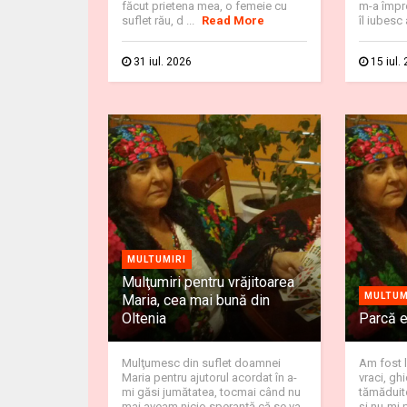
făcut prietena mea, o femeie cu
m-a împr
suflet rău, d ...
Read More
îl iubesc 
31 iul. 2026
15 iul.
MULTUMIRI
Mulţumiri pentru vrăjitoarea
MULTUM
Maria, cea mai bună din
Oltenia
Parcă 
Mulţumesc din suflet doamnei
Am fost l
Maria pentru ajutorul acordat în a-
vraci, gh
mi găsi jumătatea, tocmai când nu
tămăduito
mai aveam nicio speranţă că se va
şi nu-mi 