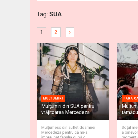
Tag:
SUA
1
2
MULTUMIRI
FĂRĂ C
Mulţumiri din SUA pentru
Mulţumi
vrăjitoarea Mercedeza
tămădui
Mulţumesc din suflet doamnei
Soţul meu
Mercedeza pentru că mi-a
a binevoi
împreunat familia după o
moment d