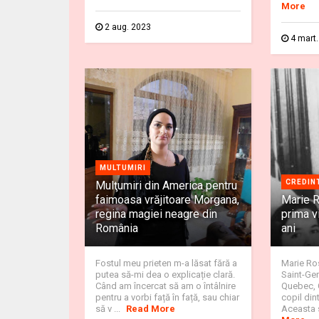
More
2 aug. 2023
4 mart
MULTUMIRI
CREDIN
Mulţumiri din America pentru
faimoasa vrăjitoare Morgana,
Marie R
regina magiei neagre din
prima vi
România
ani
Fostul meu prieten m-a lăsat fără a
Marie Ros
putea să-mi dea o explicație clară.
Saint-Ge
Când am încercat să am o întâlnire
Quebec, 
pentru a vorbi față în față, sau chiar
copil din
să v ...
Read More
Aceasta s