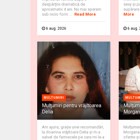
despărţire dramatică de
sexy şi p
aproximativ 4 ani. Nu mai speram
supărare 
sub nicio form ...
Read More
More
6 aug. 2026
6 aug.
MULTUMIRI
MULTUM
Mulţumiri pentru vrăjitoarea
Mulţumi
Delia
Morgana
Am ajuns, graţie unei recomandări,
Mulţumes
la doamna vrăjitoare Delia şi m-a
Morgana p
salvat de farmecele pe care mi le-a
oferite ş