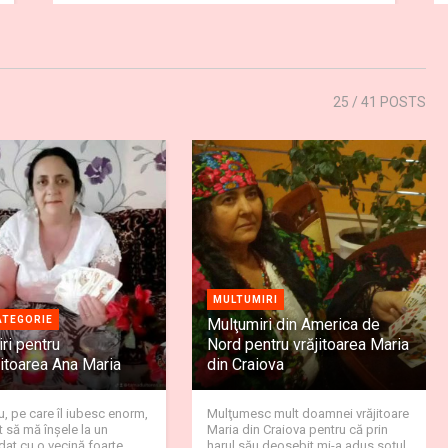
25
/ 41 POSTS
MULTUMIRI
ATEGORIE
Mulţumiri din America de
ri pentru
Nord pentru vrăjitoarea Maria
toarea Ana Maria
din Craiova
, pe care îl iubesc enorm,
Mulţumesc mult doamnei vrăjitoare
t să mă înşele la un
Maria din Craiova pentru că prin
at cu o vecină foarte
harul său deosebit mi-a adus soţul