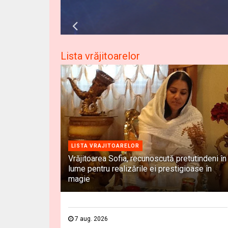
Lista vrăjitoarelor
LISTA VRAJITOARELOR
Vrăjitoarea Sofia, recunoscută pretutindeni în
lume pentru realizările ei prestigioase în
magie
7 aug. 2026