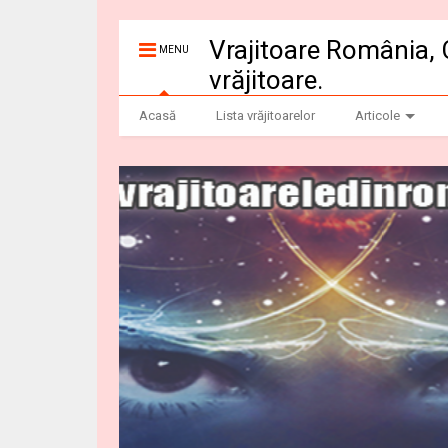
Vrajitoare România, 
MENU
vrăjitoare.
Acasă
Lista vrăjitoarelor
Articole
Vrajitoare-online