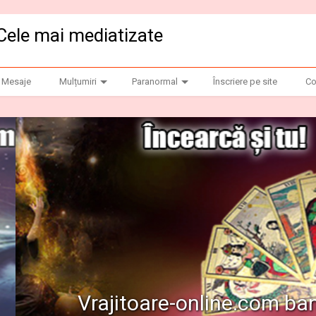
Cele mai mediatizate
Mesaje
Mulțumiri
Paranormal
Înscriere pe site
Co
.com banner