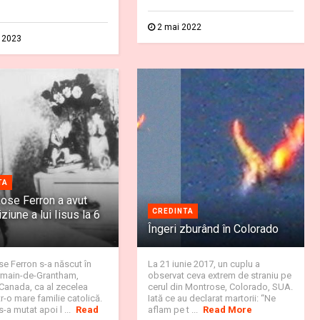
2 mai 2022
. 2023
TA
ose Ferron a avut
CREDINTA
ziune a lui Iisus la 6
Îngeri zburând în Colorado
e Ferron s-a născut în
La 21 iunie 2017, un cuplu a
rmain-de-Grantham,
observat ceva extrem de straniu pe
Canada, ca al zecelea
cerul din Montrose, Colorado, SUA.
tr-o mare familie catolică.
Iată ce au declarat martorii: “Ne
-a mutat apoi l ...
Read
aflam pe t ...
Read More