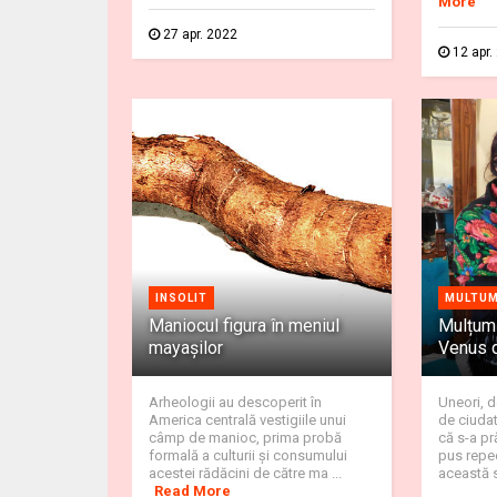
More
27 apr. 2022
12 apr.
INSOLIT
MULTUM
Maniocul figura în meniul
Mulțumi
mayaşilor
Venus d
Arheologii au descoperit în
Uneori, d
America centrală vestigiile unui
de ciuda
câmp de manioc, prima probă
că s-a pr
formală a culturii şi consumului
pus reped
acestei rădăcini de către ma ...
această si
Read More