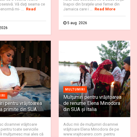
osesivă. Vă daţi seama ce
înapoi din braţele unei femei din
enormă mi- ...
Read
Jamaica care i ...
Read More
5 aug. 2026
 2026
MULTUMIRI
IRI
Mulţumiri pentru vrăjitoarea
ri pentru vrăjitoarea
de renume Elena Minodora
 primite din SUA
din SUA și Italia
c doamnei vrăjitoare
Aduc mii de mulţumiri doamnei
entru toate serviciile
vrăjitoare Elena Minodora de pe
i îi mulţumesc mai ales că
www.vrajitoarero.com pentru