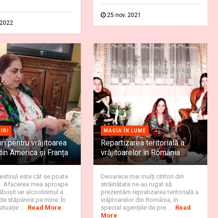
25 nov. 2021
 2022
IRI
MAGIA ÎN LUME
ri pentru vrăjitoarea
Repartizarea teritorială a
in America și Franța
vrăjitoarelor în România
estinul este cât se poate
Deoarece mai mulți cititori din
t. Afacerea mea aproape
străinătate ne-au rugat să
ăbuşit iar alcoolismul a
prezentăm repratizarea teritorială a
e stăpânire pe mine. În
vrăjitoarelor din România, în
tuaţie ...
Read More
special agențiile de pre ...
Read
More