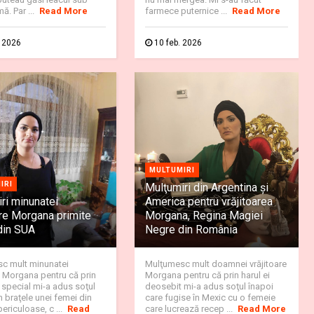
ă. Par ...
Read More
farmece puternice ...
Read More
. 2026
10 feb. 2026
MULTUMIRI
IRI
Mulţumiri din Argentina și
ri minunatei
America pentru vrăjitoarea
are Morgana primite
Morgana, Regina Magiei
din SUA
Negre din România
c mult minunatei
Mulţumesc mult doamnei vrăjitoare
e Morgana pentru că prin
Morgana pentru că prin harul ei
 special mi-a adus soţul
deosebit mi-a adus soţul înapoi
n braţele unei femei din
care fugise în Mexic cu o femeie
periculoase, c ...
Read
care lucrează recep ...
Read More