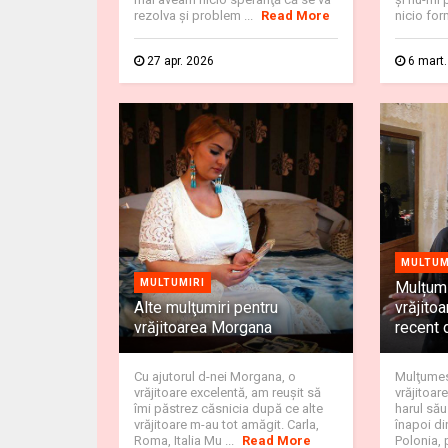
rezolva şi problem ...
Read More
nicio form
27 apr. 2026
6 mart
MULTUM
MULTUMIRI
Mulțumi
Alte mulţumiri pentru
vrăjito
vrăjitoarea Morgana
recent 
Cu ajutorul d-nei Morgana, o
Mulţumes
vrăjitoare excelentă, am reuşit să
vrăjitoar
îmi păstrez căsnicia după ce alte
harul său
vrăjitoare m-au tot amăgit. Carla,
înapoi di
Roma, Italia Mu ...
Read More
Polonia, 