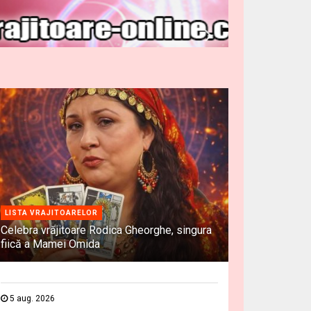
LISTA VRAJITOARELOR
Celebra vrăjitoare Rodica Gheorghe, singura
fiică a Mamei Omida
5 aug. 2026