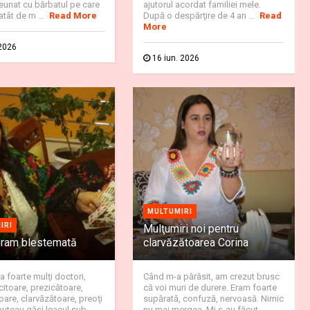
eunat cu bărbatul pe care
ajutorul acordat familiei mele.
atât de m ...
Read More
După o despărţire de 4 an ...
Read
More
 2026
16 iun. 2026
MULTUMIRI
IRI
Mulţumiri noi pentru
eram blestemată
clarvăzătoarea Corina
a foarte mulţi doctori,
Când m-a părăsit, am crezut brusc
icitoare, prezicătoare,
că voi muri de durere. Eram foarte
are, clarvăzătoare, preoţi
supărată, confuză, nervoasă. Nimic
puteau găsi leacul sub
nu mai mergea. Mi s-au făcut