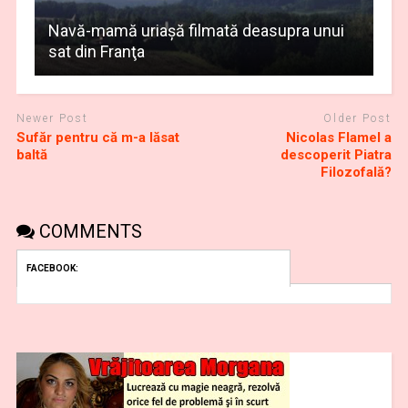
Navă-mamă uriaşă filmată deasupra unui
sat din Franţa
Newer Post
Older Post
Sufăr pentru că m-a lăsat
Nicolas Flamel a
baltă
descoperit Piatra
Filozofală?
COMMENTS
FACEBOOK: