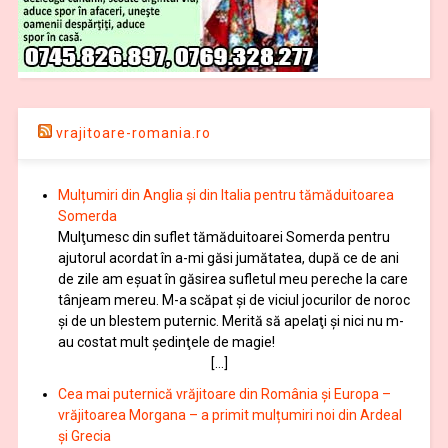
vrajitoare-romania.ro
Mulțumiri din Anglia și din Italia pentru tămăduitoarea
Somerda
Mulţumesc din suflet tămăduitoarei Somerda pentru
ajutorul acordat în a-mi găsi jumătatea, după ce de ani
de zile am eşuat în găsirea sufletul meu pereche la care
tânjeam mereu. M-a scăpat şi de viciul jocurilor de noroc
şi de un blestem puternic. Merită să apelaţi şi nici nu m-
au costat mult şedinţele de magie!
[…]
Cea mai puternică vrăjitoare din România și Europa –
vrăjitoarea Morgana – a primit mulțumiri noi din Ardeal
și Grecia