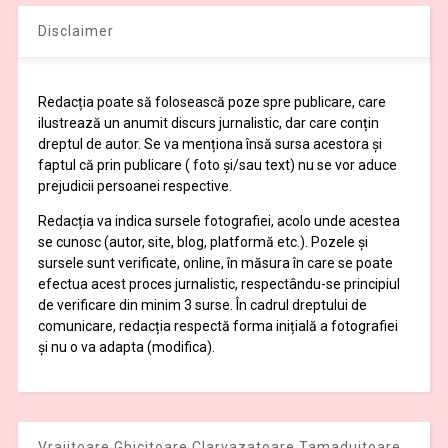
Disclaimer
Redacția poate să folosească poze spre publicare, care
ilustrează un anumit discurs jurnalistic, dar care conțin
dreptul de autor. Se va menționa însă sursa acestora și
faptul că prin publicare ( foto și/sau text) nu se vor aduce
prejudicii persoanei respective.
Redacția va indica sursele fotografiei, acolo unde acestea
se cunosc (autor, site, blog, platformă etc.). Pozele și
sursele sunt verificate, online, în măsura în care se poate
efectua acest proces jurnalistic, respectându-se principiul
de verificare din minim 3 surse. În cadrul dreptului de
comunicare, redacția respectă forma inițială a fotografiei
și nu o va adapta (modifica).
Vrajitoare Ghicitoare Clarvazatoare Tamaduitoare