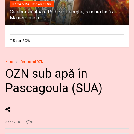
LISTA VRAJITOARELOR
Celebra vrăjitoare Rodica Gheorghe, singura fiică a
Mamei Omida
5 aug. 2026
Home
Fenomenul OZN
OZN sub apă în
Pascagoula (SUA)
3 apr. 2016
0