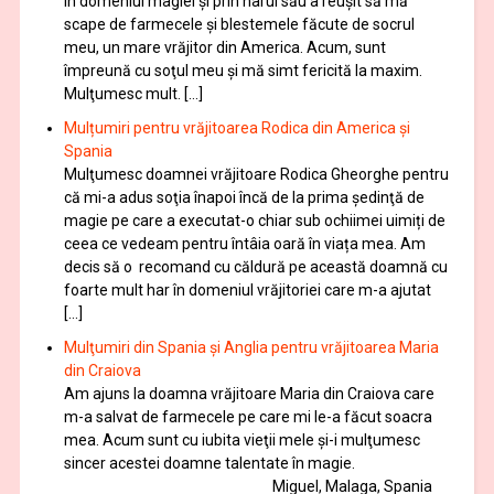
în domeniul magiei şi prin harul său a reuşit să mă
scape de farmecele şi blestemele făcute de socrul
meu, un mare vrăjitor din America. Acum, sunt
împreună cu soţul meu şi mă simt fericită la maxim.
Mulţumesc mult. […]
Mulțumiri pentru vrăjitoarea Rodica din America și
Spania
Mulţumesc doamnei vrăjitoare Rodica Gheorghe pentru
că mi-a adus soţia înapoi încă de la prima şedinţă de
magie pe care a executat-o chiar sub ochiimei uimiți de
ceea ce vedeam pentru întâia oară în viața mea. Am
decis să o recomand cu căldură pe această doamnă cu
foarte mult har în domeniul vrăjitoriei care m-a ajutat
[…]
Mulţumiri din Spania şi Anglia pentru vrăjitoarea Maria
din Craiova
Am ajuns la doamna vrăjitoare Maria din Craiova care
m-a salvat de farmecele pe care mi le-a făcut soacra
mea. Acum sunt cu iubita vieţii mele şi-i mulţumesc
sincer acestei doamne talentate în magie.
Miguel, Malaga, Spania