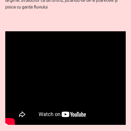
lărgime, strălucitor ca din bronz, jucându-se de-a şoarecele şi
pisica cu garda fluviului.