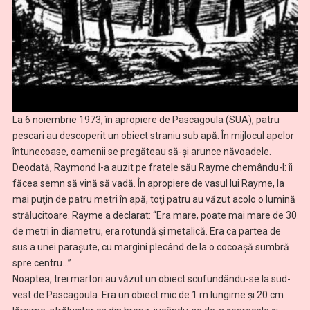
La 6 noiembrie 1973, în apropiere de Pascagoula (SUA), patru
pescari au descoperit un obiect straniu sub apă. În mijlocul apelor
întunecoase, oamenii se pregăteau să-şi arunce năvoadele.
Deodată, Raymond l-a auzit pe fratele său Rayme chemându-l: îi
făcea semn să vină să vadă. În apropiere de vasul lui Rayme, la
mai puţin de patru metri în apă, toţi patru au văzut acolo o lumină
strălucitoare. Rayme a declarat: “Era mare, poate mai mare de 30
de metri în diametru, era rotundă şi metalică. Era ca partea de
sus a unei paraşute, cu margini plecând de la o cocoaşă sumbră
spre centru…”
Noaptea, trei martori au văzut un obiect scufundându-se la sud-
vest de Pascagoula. Era un obiect mic de 1 m lungime şi 20 cm