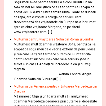
Soţul meu avea patima teribilă a alcoolului într-un hal
fără de hal. Nu mai ştiam ce să fac pentru a-l scăpa de
acest viciu şi a-mi păstra familia unită. Toate se duceau
de râpă, era cumplit! O colegă de serviciu care
frecventează des vrăjitoarele din Europa m-a îndrumat
spre celebra vrăjitoare Morgana, de pe siteul
www.vrajitoarero.com, […]
Mulțumiri pentru vrăjitoarea Sofia din Roma și Londra
Mulţumesc mult doamnei vrăjitoare Sofia, pentru că l-a
scăpat pe soțul meu de o vecină extrem de periculoasă
și rea care i-a făcut farmece puternice. Sunt fericită
pentru acest succes uriaș care mi-a adus liniștea în
suflet și în casă ! Apelaţi cu încredere la ea şi nu veţi
regreta.
Wanda, Londra, Anglia
Doamna Sofia din București […]
Mulţumiri din America pentru vrăjitoarea Mercedeza din
Craiova
Mă numesc Olga şi ţin foarte mult să-i mulţumesc
doamnei Mercedeza deoarece prin puterile ei deosebite