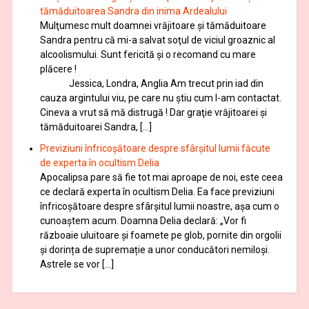
tămăduitoarea Sandra din inima Ardealului
Mulţumesc mult doamnei vrăjitoare și tămăduitoare
Sandra pentru că mi-a salvat soţul de viciul groaznic al
alcoolismului. Sunt fericită și o recomand cu mare
plăcere !
Jessica, Londra, Anglia Am trecut prin iad din
cauza argintului viu, pe care nu știu cum l-am contactat.
Cineva a vrut să mă distrugă ! Dar graţie vrăjitoarei și
tămăduitoarei Sandra, […]
Previziuni înfricoșătoare despre sfârșitul lumii făcute
de experta în ocultism Delia
Apocalipsa pare să fie tot mai aproape de noi, este ceea
ce declară experta în ocultism Delia. Ea face previziuni
înfricoșătoare despre sfârșitul lumii noastre, așa cum o
cunoaștem acum. Doamna Delia declară: „Vor fi
războaie uluitoare și foamete pe glob, pornite din orgolii
și dorința de supremație a unor conducători nemiloși.
Astrele se vor […]