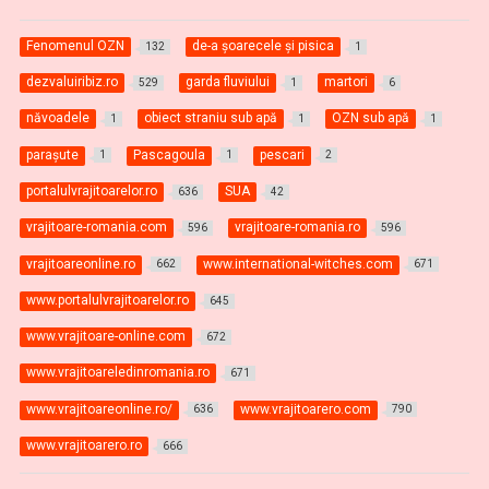
Fenomenul OZN
de-a şoarecele şi pisica
132
1
dezvaluiribiz.ro
garda fluviului
martori
529
1
6
năvoadele
obiect straniu sub apă
OZN sub apă
1
1
1
paraşute
Pascagoula
pescari
1
1
2
portalulvrajitoarelor.ro
SUA
636
42
vrajitoare-romania.com
vrajitoare-romania.ro
596
596
vrajitoareonline.ro
www.international-witches.com
662
671
www.portalulvrajitoarelor.ro
645
www.vrajitoare-online.com
672
www.vrajitoareledinromania.ro
671
www.vrajitoareonline.ro/
www.vrajitoarero.com
636
790
www.vrajitoarero.ro
666