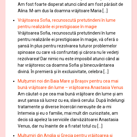
Am fost foarte disperat atunci când am fost părăsit de
Alina. M-am dus la doamna vrăjitoare Maria […]
Vrăjitoarea Sofia, recunoscută pretutindeni în lume
pentru realizările ei prestigioase în magie
Vrăjitoarea Sofia, recunoscută pretutindeni în lume
pentru realizările ei prestigioase în magie, vă oferă o
şansă în plus pentru rezolvarea tuturor problemelor
spinoase cu care vă confruntați și cărora nu le vedeți
rezolvarea! Dar nimic nu este imposibil atunci când ai
har vrăjitoresc ca doamna Sofia şi binecuvântarea
divină. În premieră şi în exclusivitate, celebra […]
Mulţumiri noi din Baia Mare și Brașov pentru cea mai
bună vrăjitoare din lume – vrăjitoarea Anastasia Venus
Am căutat-o pe cea mai bună vrăjitoare din lume și am
avut șansa să lucrez cu ea, slavă cerului. După îndelungi
tratamente şi diverse încercări nereușite de a-mi
întemeia şi eu o familie, mai mult din curiozitate, am
decis să apelez la serviciile clarvăzătoarei Anastasia
Venus, dar nu înainte de a fi ratat totul cu […]
Mulțumiri din Anglia și Grecia pentru vrăjitoarea și