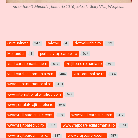
Autor foto O. Mustafin, ianuarie 2016, colecţia Getty Villa, Wikipedia.
Spiritualitate
adevăr
dezvaluiribiz.ro
247
4
529
Menander
portalulvrajitoarelor.ro
1
637
vrajitoare-romania.com
vrajitoare-romania.ro
597
597
vrajitoareledinromania.com
vrajitoareonline.ro
484
664
www.astrointernational.ro
390
www.international-witches.com
673
www.portalulvrajitoarelor.ro
646
www.vrajitoare-online.com
www.vrajitoareclub.com
674
357
www.vrajitoareclub.ro
www.vrajitoareledinromania.ro
357
673
www.vrajitoareonline.ro/
www.vrajitoarero.com
637
787