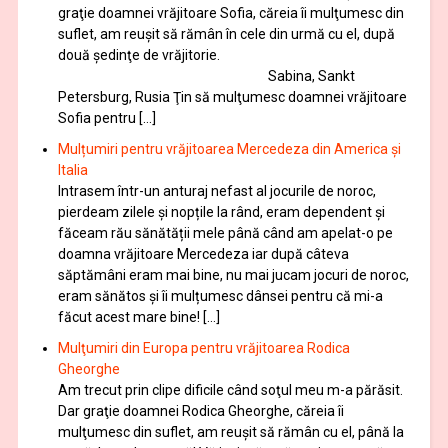
graţie doamnei vrăjitoare Sofia, căreia îi mulţumesc din
suflet, am reuşit să rămân în cele din urmă cu el, după
două şedinţe de vrăjitorie.
Sabina, Sankt
Petersburg, Rusia Ţin să mulţumesc doamnei vrăjitoare
Sofia pentru […]
Mulțumiri pentru vrăjitoarea Mercedeza din America și
Italia
Intrasem într-un anturaj nefast al jocurile de noroc,
pierdeam zilele și nopțile la rând, eram dependent și
făceam rău sănătății mele până când am apelat-o pe
doamna vrăjitoare Mercedeza iar după câteva
săptămâni eram mai bine, nu mai jucam jocuri de noroc,
eram sănătos și îi mulțumesc dânsei pentru că mi-a
făcut acest mare bine! […]
Mulţumiri din Europa pentru vrăjitoarea Rodica
Gheorghe
Am trecut prin clipe dificile când soţul meu m-a părăsit.
Dar graţie doamnei Rodica Gheorghe, căreia îi
mulţumesc din suflet, am reuşit să rămân cu el, până la