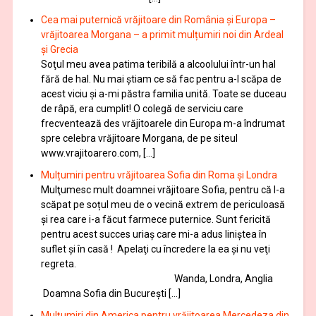
Cea mai puternică vrăjitoare din România și Europa –
vrăjitoarea Morgana – a primit mulțumiri noi din Ardeal
și Grecia
Soţul meu avea patima teribilă a alcoolului într-un hal
fără de hal. Nu mai ştiam ce să fac pentru a-l scăpa de
acest viciu şi a-mi păstra familia unită. Toate se duceau
de râpă, era cumplit! O colegă de serviciu care
frecventează des vrăjitoarele din Europa m-a îndrumat
spre celebra vrăjitoare Morgana, de pe siteul
www.vrajitoarero.com, […]
Mulțumiri pentru vrăjitoarea Sofia din Roma și Londra
Mulţumesc mult doamnei vrăjitoare Sofia, pentru că l-a
scăpat pe soțul meu de o vecină extrem de periculoasă
și rea care i-a făcut farmece puternice. Sunt fericită
pentru acest succes uriaș care mi-a adus liniștea în
suflet și în casă ! Apelaţi cu încredere la ea şi nu veţi
regreta.
Wanda, Londra, Anglia
Doamna Sofia din București […]
Mulţumiri din America pentru vrăjitoarea Mercedeza din