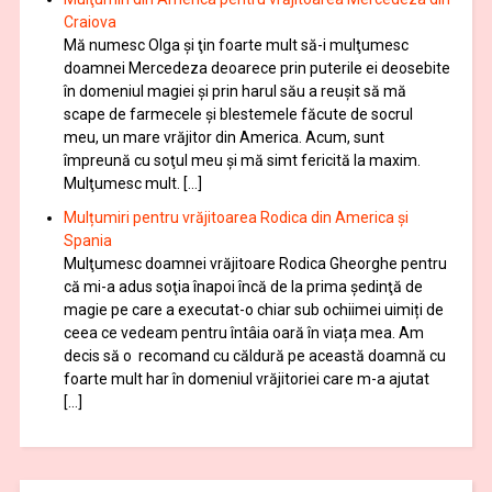
Craiova
Mă numesc Olga şi ţin foarte mult să-i mulţumesc
doamnei Mercedeza deoarece prin puterile ei deosebite
în domeniul magiei şi prin harul său a reuşit să mă
scape de farmecele şi blestemele făcute de socrul
meu, un mare vrăjitor din America. Acum, sunt
împreună cu soţul meu şi mă simt fericită la maxim.
Mulţumesc mult. […]
Mulțumiri pentru vrăjitoarea Rodica din America și
Spania
Mulţumesc doamnei vrăjitoare Rodica Gheorghe pentru
că mi-a adus soţia înapoi încă de la prima şedinţă de
magie pe care a executat-o chiar sub ochiimei uimiți de
ceea ce vedeam pentru întâia oară în viața mea. Am
decis să o recomand cu căldură pe această doamnă cu
foarte mult har în domeniul vrăjitoriei care m-a ajutat
[…]