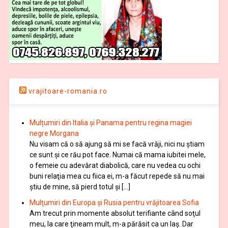
vrajitoare-romania.ro
Mulțumiri din Italia și Panama pentru regina magiei
negre Morgana
Nu visam că o să ajung să mi se facă vrăji, nici nu știam
ce sunt și ce rău pot face. Numai că mama iubitei mele,
o femeie cu adevărat diabolică, care nu vedea cu ochi
buni relaţia mea cu fiica ei, m-a făcut repede să nu mai
ştiu de mine, să pierd totul şi […]
Mulţumiri din Europa și Rusia pentru vrăjitoarea Sofia
Am trecut prin momente absolut terifiante când soţul
meu, la care ţineam mult, m-a părăsit ca un laş. Dar