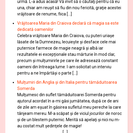
urmă. L-a adus acasă! Vă invit să o căutaţi pentru că eu
una, chiar am reuşit să fiu din nou fericită, graţie acestei
vrăjitoare de renume, fiica […]
Vrăjitoarea Maria din Craiova declară că magia sa este
dedicată oamenilor
Celebra vrăjitoare Maria din Craiova, cu puteri uriașe
lăsate de la Dumnezeu, lecuieşte şi desface cele mai
puternice farmece de magie neagră şi albă iar
rezultatele ei excepționale stau mărturie în mod clar,
precum și mulțumirirle pe care ile adresează constant
oameni din întreaga lume. I-am solicitat un interviu
pentru a ne împărtăși o parte […]
Mulțumiri din Anglia și din Italia pentru tămăduitoarea
Somerda
Mulţumesc din suflet tămăduitoarei Somerda pentru
ajutorul acordat în a-mi găsi jumătatea, după ce de ani
de zile am eşuat în găsirea sufletul meu pereche la care
tânjeam mereu. M-a scăpat şi de viciul jocurilor de noroc
şi de un blestem puternic. Merită să apelaţi şi nici nu m-
au costat mult şedinţele de magie!
[…]