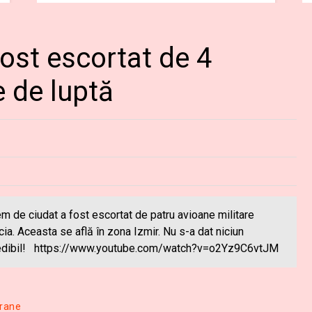
ost escortat de 4
 de luptă
m de ciudat a fost escortat de patru avioane militare
cia. Aceasta se află în zona Izmir. Nu s-a dat niciun
ncredibil! https://www.youtube.com/watch?v=o2Yz9C6vtJM
erane