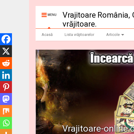
Vrajitoare România, 
MENU
vrăjitoare.
Acasă
Lista vrăjitoarelor
Articole
Vrajitoare-online