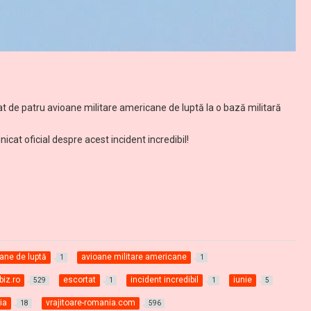
at de patru avioane militare americane de luptă la o bază militară
icat oficial despre acest incident incredibil!
ane de luptă
avioane militare americane
1
1
biz.ro
escortat
incident incredibil
iunie
529
1
1
5
ia
vrajitoare-romania.com
18
596