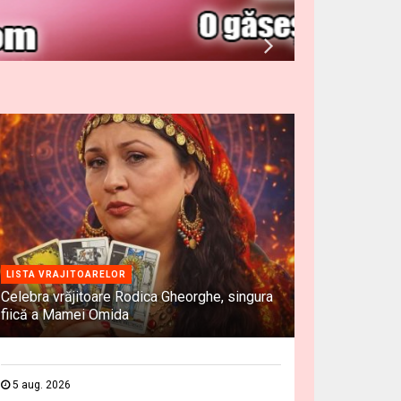
LISTA VRAJITOARELOR
Celebra vrăjitoare Rodica Gheorghe, singura
fiică a Mamei Omida
5 aug. 2026