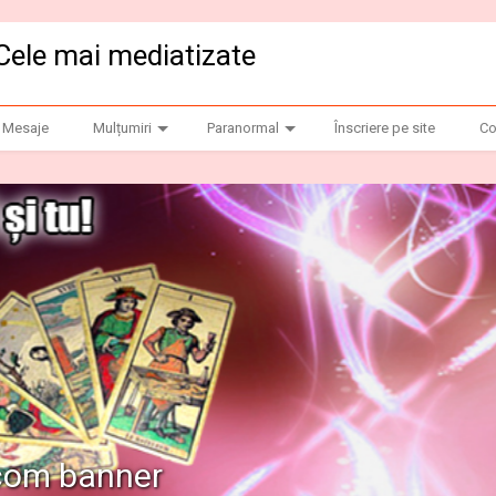
Cele mai mediatizate
Mesaje
Mulțumiri
Paranormal
Înscriere pe site
Co
.com banner