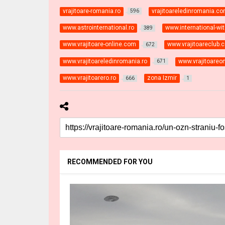
vrajitoare-romania.ro
vrajitoareledinromania.c
596
www.astrointernational.ro
www.international-w
389
www.vrajitoare-online.com
www.vrajitoareclub.
672
www.vrajitoareledinromania.ro
www.vrajitoareon
671
www.vrajitoarero.ro
zona Izmir
666
1
RECOMMENDED FOR YOU