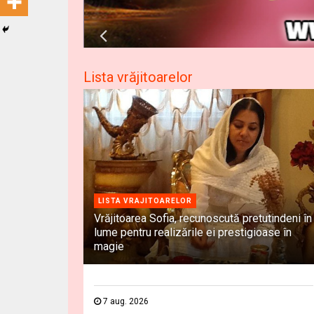
Lista vrăjitoarelor
LISTA VRAJITOARELOR
Vrăjitoarea Sofia, recunoscută pretutindeni în
lume pentru realizările ei prestigioase în
magie
7 aug. 2026