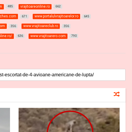
om
vrajitoareonline.ro
485
662
itches.com
www.portalulvrajitoarelor.ro
671
645
com
www.vrajitoareclub.ro
356
356
line.ro/
www.vrajitoarero.com
636
790