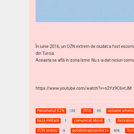
În iunie 2016, un OZN extrem de ciudat a fost escort
din Turcia.
Aceasta se află în zona Izmir. Nu s-a dat niciun comun
https://www.youtube.com/watch?v=o2Yz9C6vtJM
Fenomenul OZN
2016
avioane americ
132
30
bază militară
comunicat oficial
dezvaluiri
1
1
OZN straniu
portalulvrajitoarelor.ro
Turc
6
636