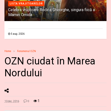
LISTA VRAJITOARELOR
Celebra vrăjitoare Rodica Gheorghe, singura fiică a
Mamei Omida
5 aug. 2026
Home
Fenomenul OZN
OZN ciudat în Marea
Nordului
1
10 dec. 2016
0