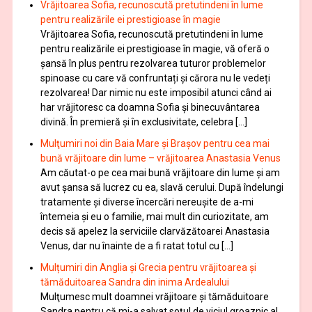
Vrăjitoarea Sofia, recunoscută pretutindeni în lume
pentru realizările ei prestigioase în magie
Vrăjitoarea Sofia, recunoscută pretutindeni în lume
pentru realizările ei prestigioase în magie, vă oferă o
şansă în plus pentru rezolvarea tuturor problemelor
spinoase cu care vă confruntați și cărora nu le vedeți
rezolvarea! Dar nimic nu este imposibil atunci când ai
har vrăjitoresc ca doamna Sofia şi binecuvântarea
divină. În premieră şi în exclusivitate, celebra […]
Mulţumiri noi din Baia Mare și Brașov pentru cea mai
bună vrăjitoare din lume – vrăjitoarea Anastasia Venus
Am căutat-o pe cea mai bună vrăjitoare din lume și am
avut șansa să lucrez cu ea, slavă cerului. După îndelungi
tratamente şi diverse încercări nereușite de a-mi
întemeia şi eu o familie, mai mult din curiozitate, am
decis să apelez la serviciile clarvăzătoarei Anastasia
Venus, dar nu înainte de a fi ratat totul cu […]
Mulțumiri din Anglia și Grecia pentru vrăjitoarea și
tămăduitoarea Sandra din inima Ardealului
Mulţumesc mult doamnei vrăjitoare și tămăduitoare
Sandra pentru că mi-a salvat soţul de viciul groaznic al