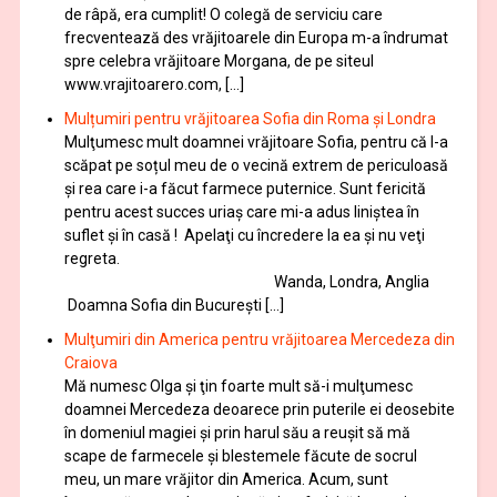
de râpă, era cumplit! O colegă de serviciu care
frecventează des vrăjitoarele din Europa m-a îndrumat
spre celebra vrăjitoare Morgana, de pe siteul
www.vrajitoarero.com, […]
Mulțumiri pentru vrăjitoarea Sofia din Roma și Londra
Mulţumesc mult doamnei vrăjitoare Sofia, pentru că l-a
scăpat pe soțul meu de o vecină extrem de periculoasă
și rea care i-a făcut farmece puternice. Sunt fericită
pentru acest succes uriaș care mi-a adus liniștea în
suflet și în casă ! Apelaţi cu încredere la ea şi nu veţi
regreta.
Wanda, Londra, Anglia
Doamna Sofia din București […]
Mulţumiri din America pentru vrăjitoarea Mercedeza din
Craiova
Mă numesc Olga şi ţin foarte mult să-i mulţumesc
doamnei Mercedeza deoarece prin puterile ei deosebite
în domeniul magiei şi prin harul său a reuşit să mă
scape de farmecele şi blestemele făcute de socrul
meu, un mare vrăjitor din America. Acum, sunt