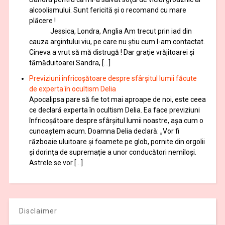
alcoolismului. Sunt fericită și o recomand cu mare
plăcere !
Jessica, Londra, Anglia Am trecut prin iad din
cauza argintului viu, pe care nu știu cum l-am contactat.
Cineva a vrut să mă distrugă ! Dar graţie vrăjitoarei și
tămăduitoarei Sandra, […]
Previziuni înfricoșătoare despre sfârșitul lumii făcute
de experta în ocultism Delia
Apocalipsa pare să fie tot mai aproape de noi, este ceea
ce declară experta în ocultism Delia. Ea face previziuni
înfricoșătoare despre sfârșitul lumii noastre, așa cum o
cunoaștem acum. Doamna Delia declară: „Vor fi
războaie uluitoare și foamete pe glob, pornite din orgolii
și dorința de supremație a unor conducători nemiloși.
Astrele se vor […]
Disclaimer