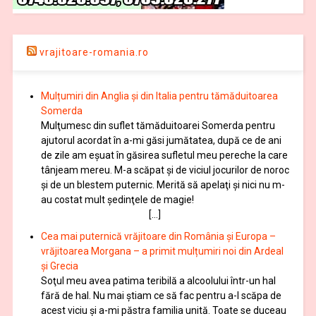
vrajitoare-romania.ro
Mulțumiri din Anglia și din Italia pentru tămăduitoarea
Somerda
Mulţumesc din suflet tămăduitoarei Somerda pentru
ajutorul acordat în a-mi găsi jumătatea, după ce de ani
de zile am eşuat în găsirea sufletul meu pereche la care
tânjeam mereu. M-a scăpat şi de viciul jocurilor de noroc
şi de un blestem puternic. Merită să apelaţi şi nici nu m-
au costat mult şedinţele de magie!
[…]
Cea mai puternică vrăjitoare din România și Europa –
vrăjitoarea Morgana – a primit mulțumiri noi din Ardeal
și Grecia
Soţul meu avea patima teribilă a alcoolului într-un hal
fără de hal. Nu mai ştiam ce să fac pentru a-l scăpa de
acest viciu şi a-mi păstra familia unită. Toate se duceau