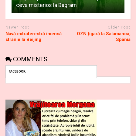
ceva misterios la Bagram
Newer Post
Older Post
Navă extraterestră imensă
OZN ţigară la Salamanca,
stranie la Beijing
Spania
COMMENTS
FACEBOOK: