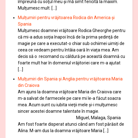
împreună cu soţul meu şi mă simt fericită la maxim.
Mulţumesc mult. […]
Mulțumiri pentru vrăjitoarea Rodica din America și
Spania
Mulţumesc doamnei vrăjitoare Rodica Gheorghe pentru
că mi-a adus soţia înapoi încă de la prima şedinţă de
magie pe care a executat-o chiar sub ochiimei uimiți de
ceea ce vedeam pentru întâia oară în viața mea. Am
decis să o recomand cu căldură pe această doamnă cu
foarte mult har în domeniul vrăjitoriei care m-a ajutat
[…]
Mulţumiri din Spania şi Anglia pentru vrăjitoarea Maria
din Craiova
Am ajuns la doamna vrăjitoare Maria din Craiova care
m-a salvat de farmecele pe care mi le-a făcut soacra
mea. Acum sunt cu iubita vieţii mele şi-i mulţumesc
sincer acestei doamne talentate în magie.
Miguel, Malaga, Spania
Am fost foarte disperat atunci când am fost părăsit de
Alina. M-am dus la doamna vrăjitoare Maria […]