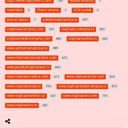
http://www.vrăjitoarero.com/
Marea Nordului
109
1
noiembrie
Obiect straniu
OZN ciudat
5
1
4
pescar danez
portalulvrajitoarelor.ro
1
637
vrajitoare-romania.com
vrajitoare-romania.ro
597
597
vrajitoareledinromania.com
vrajitoareonline.ro
485
663
www.astrointernational.ro
389
www.international-witches.com
672
www.portalulvrajitoarelor.ro
646
www.vrajitoare-online.com
www.vrajitoareclub.com
673
356
www.vrajitoareclub.ro
www.vrajitoareledinromania.ro
356
672
www.vrajitoareonline.ro/
www.vrajitoarero.com
637
791
www.vrajitoarero.ro
667