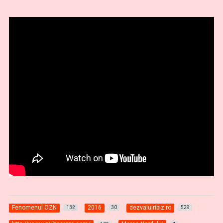
Fenomenul OZN
2016
dezvaluiribiz.ro
132
30
529