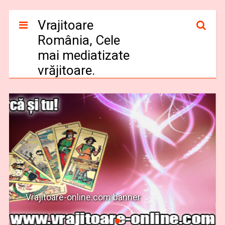
Vrajitoare
România, Cele
mai mediatizate
vrăjitoare.
Vrajitoareledinromania.ro banner