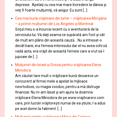
depresie. Apelaţi cu cea mai mare încredere la dânsa şi
veţi fi foarte mulţumiţi, vă asigur. Eu sunt […]
Cea mai bună vrăjitoare din lume – vrăjitoarea Morgana
– a primit mulțumiri din Los Angeles și Montreal
Soțul meu s-a încurca recent cu o aventurieră de la
serviciului lui. Vă daţi seama ce supărată am fost şi cât
de mult am plâns din această cauză… Nu a intresat-o
decât banii, era femeia interesului dar el nu avea ochi să
vadă asta, era vrăjit de această femeie care a vrut să-l
jupoaie de […]
Mulţumiri din Israel și Grecia pentru vrăjitoarea Elena
Minodora
Am căutat tare mult o vrăjitoare bună deoarece un
concurent al firmei mele a apelat la mijloace
neortodoxe, cu magia voodoo, pentru a mă distruge
financiar. Nu m-am lăsat şi am ajuns la doamna
vrăjitoare Elena Minodora de pe www.vrajitoarero.com
care, prin lucrări vrăjitorești numai de ea ştiute, l-a adus
pe acel domn la faliment. […]
Mulţumiri pentru vrăjitoarea Maria din Craiova