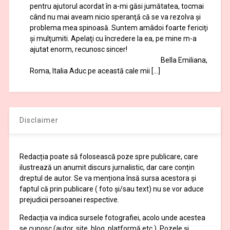
pentru ajutorul acordat în a-mi găsi jumătatea, tocmai
când nu mai aveam nicio speranţă că se va rezolva şi
problema mea spinoasă. Suntem amâdoi foarte fericiţi
şi mulţumiti. Apelaţi cu încredere la ea, pe mine m-a
ajutat enorm, recunosc sincer!
Bella Emiliana,
Roma, Italia Aduc pe această cale mii […]
Disclaimer
Redacția poate să folosească poze spre publicare, care
ilustrează un anumit discurs jurnalistic, dar care conțin
dreptul de autor. Se va menționa însă sursa acestora și
faptul că prin publicare ( foto și/sau text) nu se vor aduce
prejudicii persoanei respective.
Redacția va indica sursele fotografiei, acolo unde acestea
se cunosc (autor, site, blog, platformă etc.). Pozele și