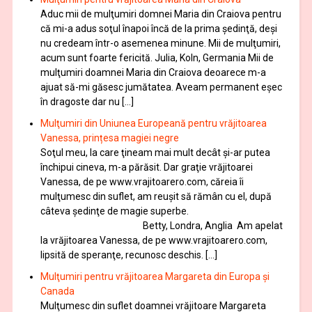
Aduc mii de mulţumiri domnei Maria din Craiova pentru
că mi-a adus soţul înapoi încă de la prima şedinţă, deşi
nu credeam într-o asemenea minune. Mii de mulţumiri,
acum sunt foarte fericită. Julia, Koln, Germania Mii de
mulţumiri doamnei Maria din Craiova deoarece m-a
ajuat să-mi găsesc jumătatea. Aveam permanent eşec
în dragoste dar nu […]
Mulţumiri din Uniunea Europeană pentru vrăjitoarea
Vanessa, prințesa magiei negre
Soţul meu, la care ţineam mai mult decât și-ar putea
închipui cineva, m-a părăsit. Dar graţie vrăjitoarei
Vanessa, de pe www.vrajitoarero.com, căreia îi
mulţumesc din suflet, am reuşit să rămân cu el, după
câteva şedinţe de magie superbe.
Betty, Londra, Anglia Am apelat
la vrăjitoarea Vanessa, de pe www.vrajitoarero.com,
lipsită de speranţe, recunosc deschis. […]
Mulţumiri pentru vrăjitoarea Margareta din Europa și
Canada
Mulţumesc din suflet doamnei vrăjitoare Margareta