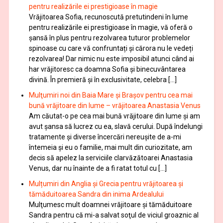
pentru realizările ei prestigioase în magie
Vrăjitoarea Sofia, recunoscută pretutindeni în lume
pentru realizările ei prestigioase în magie, vă oferă o
şansă în plus pentru rezolvarea tuturor problemelor
spinoase cu care vă confruntați și cărora nu le vedeți
rezolvarea! Dar nimic nu este imposibil atunci când ai
har vrăjitoresc ca doamna Sofia şi binecuvântarea
divină. În premieră şi în exclusivitate, celebra […]
Mulţumiri noi din Baia Mare și Brașov pentru cea mai
bună vrăjitoare din lume – vrăjitoarea Anastasia Venus
Am căutat-o pe cea mai bună vrăjitoare din lume și am
avut șansa să lucrez cu ea, slavă cerului. După îndelungi
tratamente şi diverse încercări nereușite de a-mi
întemeia şi eu o familie, mai mult din curiozitate, am
decis să apelez la serviciile clarvăzătoarei Anastasia
Venus, dar nu înainte de a fi ratat totul cu […]
Mulțumiri din Anglia și Grecia pentru vrăjitoarea și
tămăduitoarea Sandra din inima Ardealului
Mulţumesc mult doamnei vrăjitoare și tămăduitoare
Sandra pentru că mi-a salvat soţul de viciul groaznic al