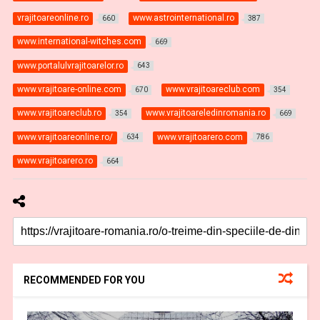
vrajitoareonline.ro
www.astrointernational.ro
660
387
www.international-witches.com
669
www.portalulvrajitoarelor.ro
643
www.vrajitoare-online.com
www.vrajitoareclub.com
670
354
www.vrajitoareclub.ro
www.vrajitoareledinromania.ro
354
669
www.vrajitoareonline.ro/
www.vrajitoarero.com
634
786
www.vrajitoarero.ro
664
RECOMMENDED FOR YOU