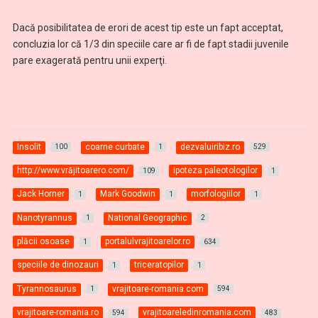
Dacă posibilitatea de erori de acest tip este un fapt acceptat,
concluzia lor că 1/3 din speciile care ar fi de fapt stadii juvenile
pare exagerată pentru unii experţi.
Insolit
coarne curbate
dezvaluiribiz.ro
100
1
529
http://www.vrăjitoarero.com/
ipoteza paleotologilor
109
1
Jack Horner
Mark Goodwin
morfologiilor
1
1
1
Nanotyrannus
National Geographic
1
2
plăcii osoase
portalulvrajitoarelor.ro
1
634
speciile de dinozauri
triceratopilor
1
1
Tyrannosaurus
vrajitoare-romania.com
1
594
vrajitoare-romania.ro
vrajitoareledinromania.com
594
483