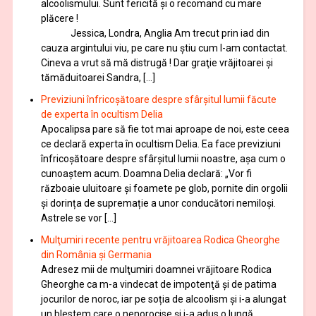
alcoolismului. Sunt fericită și o recomand cu mare
plăcere !
Jessica, Londra, Anglia Am trecut prin iad din
cauza argintului viu, pe care nu știu cum l-am contactat.
Cineva a vrut să mă distrugă ! Dar graţie vrăjitoarei și
tămăduitoarei Sandra, […]
Previziuni înfricoșătoare despre sfârșitul lumii făcute
de experta în ocultism Delia
Apocalipsa pare să fie tot mai aproape de noi, este ceea
ce declară experta în ocultism Delia. Ea face previziuni
înfricoșătoare despre sfârșitul lumii noastre, așa cum o
cunoaștem acum. Doamna Delia declară: „Vor fi
războaie uluitoare și foamete pe glob, pornite din orgolii
și dorința de supremație a unor conducători nemiloși.
Astrele se vor […]
Mulţumiri recente pentru vrăjitoarea Rodica Gheorghe
din România și Germania
Adresez mii de mulţumiri doamnei vrăjitoare Rodica
Gheorghe ca m-a vindecat de impotenţă şi de patima
jocurilor de noroc, iar pe soția de alcoolism și i-a alungat
un blestem care o nenorocise și i-a adus o lungă