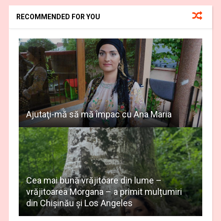
RECOMMENDED FOR YOU
Ajutaţi-mă să mă împac cu Ana Maria
Cea mai bună vrăjitoare din lume –
vrăjitoarea Morgana – a primit mulțumiri
din Chișinău și Los Angeles