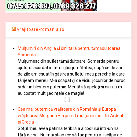
vrajitoare-romania.ro
Mulțumiri din Anglia și din Italia pentru tămăduitoarea
Somerda
Mulţumesc din suflet tămăduitoarei Somerda pentru
ajutorul acordat în a-mi găsi jumătatea, după ce de ani
de zile am eşuat în găsirea sufletul meu pereche la care
tânjeam mereu. M-a scăpat şi de viciul jocurilor de noroc
şi de un blestem puternic. Merită să apelaţi şi nici nu m-
au costat mult şedinţele de magie!
[…]
Cea mai puternică vrăjitoare din România și Europa –
vrăjitoarea Morgana – a primit mulțumiri noi din Ardeal
și Grecia
Soţul meu avea patima teribilă a alcoolului într-un hal
fără de hal. Nu mai ştiam ce să fac pentru a-l scăpa de