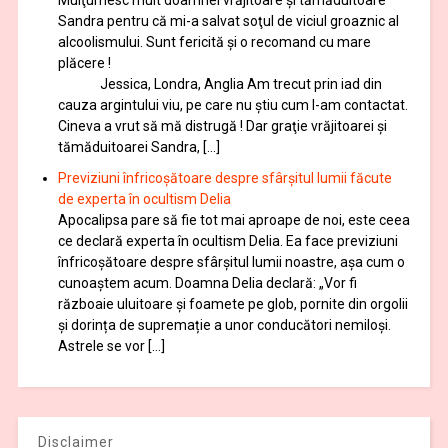
Mulţumesc mult doamnei vrăjitoare și tămăduitoare
Sandra pentru că mi-a salvat soţul de viciul groaznic al
alcoolismului. Sunt fericită și o recomand cu mare
plăcere !
Jessica, Londra, Anglia Am trecut prin iad din
cauza argintului viu, pe care nu știu cum l-am contactat.
Cineva a vrut să mă distrugă ! Dar graţie vrăjitoarei și
tămăduitoarei Sandra, […]
Previziuni înfricoșătoare despre sfârșitul lumii făcute
de experta în ocultism Delia
Apocalipsa pare să fie tot mai aproape de noi, este ceea
ce declară experta în ocultism Delia. Ea face previziuni
înfricoșătoare despre sfârșitul lumii noastre, așa cum o
cunoaștem acum. Doamna Delia declară: „Vor fi
războaie uluitoare și foamete pe glob, pornite din orgolii
și dorința de supremație a unor conducători nemiloși.
Astrele se vor […]
Disclaimer