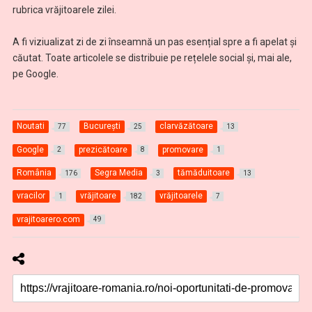
rubrica vrăjitoarele zilei.
A fi viziualizat zi de zi înseamnă un pas esențial spre a fi apelat și
căutat. Toate articolele se distribuie pe rețelele social și, mai ale,
pe Google.
Noutati
Bucureşti
clarvăzătoare
77
25
13
Google
prezicătoare
promovare
2
8
1
România
Segra Media
tămăduitoare
176
3
13
vracilor
vrăjitoare
vrăjitoarele
1
182
7
vrajitoarero.com
49