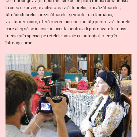
Cel mai longeviv și important site de pe piața media românească
în ceea ce privește activitatea vrăjitoarelor, clarvăzătoarelor,
tămăduitoarelor, prezicătoarelor și vracilor din România,
vrajitoarero.com, oferă mereu noi oportunități pentru vrăjitoarele
care aleg să se înscrie pe acesta pentru a fi promovate în mass-
media și în special pe rețelele sociale cu potențiali clienți în
întreaga lume.