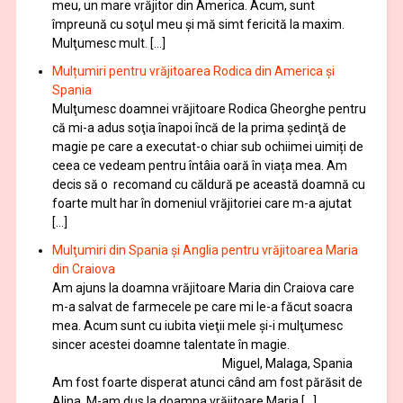
meu, un mare vrăjitor din America. Acum, sunt
împreună cu soţul meu şi mă simt fericită la maxim.
Mulţumesc mult. […]
Mulțumiri pentru vrăjitoarea Rodica din America și
Spania
Mulţumesc doamnei vrăjitoare Rodica Gheorghe pentru
că mi-a adus soţia înapoi încă de la prima şedinţă de
magie pe care a executat-o chiar sub ochiimei uimiți de
ceea ce vedeam pentru întâia oară în viața mea. Am
decis să o recomand cu căldură pe această doamnă cu
foarte mult har în domeniul vrăjitoriei care m-a ajutat
[…]
Mulţumiri din Spania şi Anglia pentru vrăjitoarea Maria
din Craiova
Am ajuns la doamna vrăjitoare Maria din Craiova care
m-a salvat de farmecele pe care mi le-a făcut soacra
mea. Acum sunt cu iubita vieţii mele şi-i mulţumesc
sincer acestei doamne talentate în magie.
Miguel, Malaga, Spania
Am fost foarte disperat atunci când am fost părăsit de
Alina. M-am dus la doamna vrăjitoare Maria […]