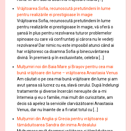
Vrăjitoarea Sofia, recunoscută pretutindeni în lume
pentru realizările ei prestigioase în magie
Vrăjitoarea Sofia, recunoscută pretutindeni în lume
pentru realizările ei prestigioase în magie, vă oferă o
şansă în plus pentru rezolvarea tuturor problemelor
spinoase cu care vă confruntați și cărora nu le vedeți
rezolvarea! Dar nimic nu este imposibil atunci când ai
har vrăjitoresc ca doamna Sofia şi binecuvântarea
divină. În premieră şi în exclusivitate, celebra […]
Mulţumiri noi din Baia Mare și Brașov pentru cea mai
bună vrăjitoare din lume – vrăjitoarea Anastasia Venus
Am căutat-o pe cea mai bună vrăjitoare din lume și am
avut șansa să lucrez cu ea, slavă cerului. După îndelungi
tratamente şi diverse încercări nereușite de a-mi
întemeia şi eu o familie, mai mult din curiozitate, am
decis să apelez la serviciile clarvăzătoarei Anastasia
Venus, dar nu înainte de a fi ratat totul cu […]
Mulțumiri din Anglia și Grecia pentru vrăjitoarea și
tămăduitoarea Sandra din inima Ardealului