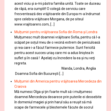
acest viciu şi a-mi păstra familia unită. Toate se duceau
de râpă, era cumplit! O colegă de serviciu care
frecventează des vrăjitoarele din Europa m-a îndrumat
spre celebra vrăjitoare Morgana, de pe siteul
www.vrajitoarero.com, […]
Mulțumiri pentru vrăjitoarea Sofia din Roma și Londra
Mulţumesc mult doamnei vrăjitoare Sofia, pentru că l-a
scăpat pe soțul meu de o vecină extrem de periculoasă
și rea care i-a făcut farmece puternice. Sunt fericită
pentru acest succes uriaș care mi-a adus liniștea în
suflet și în casă ! Apelaţi cu încredere la ea şi nu veţi
regreta.
Wanda, Londra, Anglia
Doamna Sofia din București […]
Mulţumiri din America pentru vrăjitoarea Mercedeza din
Craiova
Mă numesc Olga şi ţin foarte mult să-i mulţumesc
doamnei Mercedeza deoarece prin puterile ei deosebite
în domeniul magiei şi prin harul său a reuşit să mă
scape de farmecele şi blestemele făcute de socrul