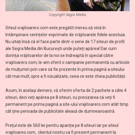
Copyright Segra Media
Siteul vrajitoarero.com este pregătit mereu să vină în
întâmpinare cerințelor exprimate de vrăjitoarele fidele acestuia.
Nu uitați însă că el face parte dintr-o serie de 17 siteuri de profil
ale Segra Media din București unde puteți apărea! Dar cum
dorința vrăjitoarelor de la noi se îndreaptă în special către
vrajitoarero.com, le-am oferit o campanie permanentă cu articole
de mulțumiri prin care să fie prezente în prima pagină a siteului
cât mai mult, spre a fi vizualizate, ceea ce este cheia publicității.
Acum, în același demers, vă oferim oferta de 2 pachete a câte 4
siteuri, deci veți apărea pe 8 siteuri, cu precizarea că veți fi
permanent pe prima pagină a site-ului vrajitoarero.com atât timp
cât ține perioada de publicitate aleasă de dumneavoastră.
Prețul este de 560 lei pentru apariția pe 8 siteuri iar pe siteul
vrajitoareo.com, clientul nostru va fi prezent permanent la