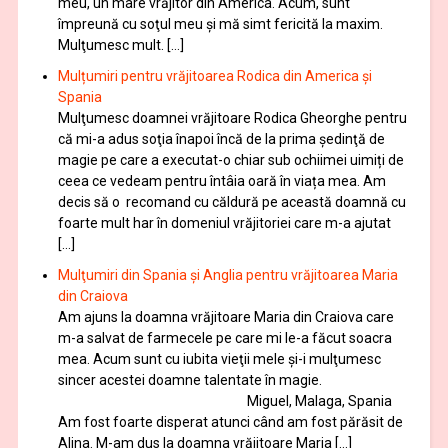
meu, un mare vrăjitor din America. Acum, sunt
împreună cu soţul meu şi mă simt fericită la maxim.
Mulţumesc mult. […]
Mulțumiri pentru vrăjitoarea Rodica din America și
Spania
Mulţumesc doamnei vrăjitoare Rodica Gheorghe pentru
că mi-a adus soţia înapoi încă de la prima şedinţă de
magie pe care a executat-o chiar sub ochiimei uimiți de
ceea ce vedeam pentru întâia oară în viața mea. Am
decis să o recomand cu căldură pe această doamnă cu
foarte mult har în domeniul vrăjitoriei care m-a ajutat
[…]
Mulţumiri din Spania şi Anglia pentru vrăjitoarea Maria
din Craiova
Am ajuns la doamna vrăjitoare Maria din Craiova care
m-a salvat de farmecele pe care mi le-a făcut soacra
mea. Acum sunt cu iubita vieţii mele şi-i mulţumesc
sincer acestei doamne talentate în magie.
Miguel, Malaga, Spania
Am fost foarte disperat atunci când am fost părăsit de
Alina. M-am dus la doamna vrăjitoare Maria […]