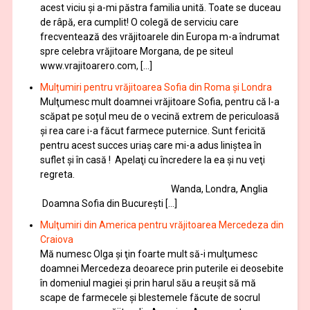
acest viciu şi a-mi păstra familia unită. Toate se duceau
de râpă, era cumplit! O colegă de serviciu care
frecventează des vrăjitoarele din Europa m-a îndrumat
spre celebra vrăjitoare Morgana, de pe siteul
www.vrajitoarero.com, […]
Mulțumiri pentru vrăjitoarea Sofia din Roma și Londra
Mulţumesc mult doamnei vrăjitoare Sofia, pentru că l-a
scăpat pe soțul meu de o vecină extrem de periculoasă
și rea care i-a făcut farmece puternice. Sunt fericită
pentru acest succes uriaș care mi-a adus liniștea în
suflet și în casă ! Apelaţi cu încredere la ea şi nu veţi
regreta.
Wanda, Londra, Anglia
Doamna Sofia din București […]
Mulţumiri din America pentru vrăjitoarea Mercedeza din
Craiova
Mă numesc Olga şi ţin foarte mult să-i mulţumesc
doamnei Mercedeza deoarece prin puterile ei deosebite
în domeniul magiei şi prin harul său a reuşit să mă
scape de farmecele şi blestemele făcute de socrul