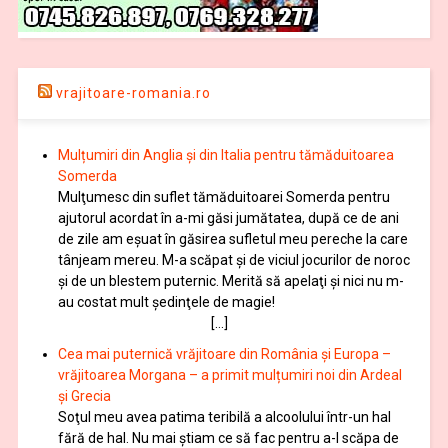
vrajitoare-romania.ro
Mulțumiri din Anglia și din Italia pentru tămăduitoarea
Somerda
Mulţumesc din suflet tămăduitoarei Somerda pentru
ajutorul acordat în a-mi găsi jumătatea, după ce de ani
de zile am eşuat în găsirea sufletul meu pereche la care
tânjeam mereu. M-a scăpat şi de viciul jocurilor de noroc
şi de un blestem puternic. Merită să apelaţi şi nici nu m-
au costat mult şedinţele de magie!
[…]
Cea mai puternică vrăjitoare din România și Europa –
vrăjitoarea Morgana – a primit mulțumiri noi din Ardeal
și Grecia
Soţul meu avea patima teribilă a alcoolului într-un hal
fără de hal. Nu mai ştiam ce să fac pentru a-l scăpa de