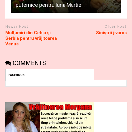
puternice pentru luna Martie
Newer Post
Older Post
Mulţumiri din Cehia și
Siniştrii jivaros
Serbia pentru vrăjitoarea
Venus
COMMENTS
FACEBOOK: