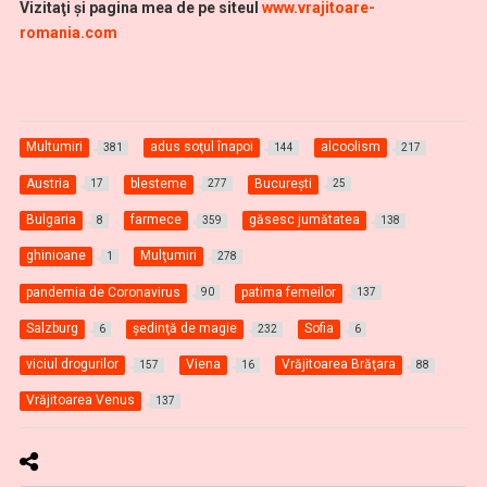
Vizitaţi şi pagina mea de pe siteul
www.vrajitoare-
romania.com
Multumiri
adus soţul înapoi
alcoolism
381
144
217
Austria
blesteme
Bucureşti
17
277
25
Bulgaria
farmece
găsesc jumătatea
8
359
138
ghinioane
Mulţumiri
1
278
pandemia de Coronavirus
patima femeilor
90
137
Salzburg
şedinţă de magie
Sofia
6
232
6
viciul drogurilor
Viena
Vrăjitoarea Brăţara
157
16
88
Vrăjitoarea Venus
137