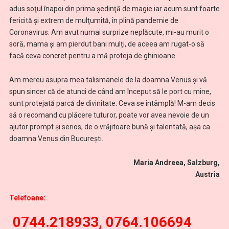
adus soţul înapoi din prima şedinţă de magie iar acum sunt foarte
fericită şi extrem de mulţumită, în plină pandemie de
Coronavirus. Am avut numai surprize neplăcute, mi-au murit o
soră, mama și am pierdut bani mulți, de aceea am rugat-o să
facă ceva concret pentru a mă proteja de ghinioane.
Am mereu asupra mea talismanele de la doamna Venus și vă
spun sincer că de atunci de când am început să le port cu mine,
sunt protejată parcă de divinitate. Ceva se întâmplă! M-am decis
să o recomand cu plăcere tuturor, poate vor avea nevoie de un
ajutor prompt și serios, de o vrăjitoare bună și talentată, așa ca
doamna Venus din București.
Maria Andreea, Salzburg,
Austria
Telefoane:
0744.218933, 0764.106694