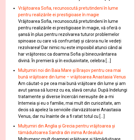
Vrăjitoarea Sofia, recunoscută pretutindeni în lume
pentru realizările ei prestigioase în magie
Vrăjitoarea Sofia, recunoscută pretutindeni în lume
pentru realizările ei prestigioase în magie, vă oferă o
şansă în plus pentru rezolvarea tuturor problemelor
spinoase cu care vă confruntați și cărora nu le vedeți
rezolvarea! Dar nimic nu este imposibil atunci când ai
har vrăjitoresc ca doamna Sofia şi binecuvântarea
divină. În premieră şi în exclusivitate, celebra […]
Mulţumiri noi din Baia Mare și Brașov pentru cea mai
bună vrăjitoare din lume – vrăjitoarea Anastasia Venus
Am căutat-o pe cea mai bună vrăjitoare din lume și am
avut șansa să lucrez cu ea, slavă cerului. După îndelungi
tratamente şi diverse încercări nereușite de a-mi
întemeia şi eu o familie, mai mult din curiozitate, am
decis să apelez la serviciile clarvăzătoarei Anastasia
Venus, dar nu înainte de a fi ratat totul cu […]
Mulțumiri din Anglia și Grecia pentru vrăjitoarea și
tămăduitoarea Sandra din inima Ardealului
Mulţumesc mult doamnei vrăjitoare și tămăduitoare