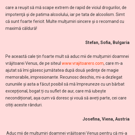
care a reuşit să mă scape extrem de rapid de viciul drogurilor, de
impotenţă şi de patima alcoolului, iar pe tata de alcoolism. Simt
că sunt foarte fericit. Multe mulţumiri sincere și o recomand cu
maximă căldură!
Stefan, Sofia, Bulgaria
Pe această cale țin foarte mult să aduc mii de mulţumiri doamnei
vrăjitoarei Venus, de pe siteul
www.vrajitoarero.com
, care m-a
ajutat să îmi găsesc jumătatea după două şedinţe de magie
memorabile, impresionante. Recunosc deschis, mi-a dezlegat
cununiile și asta a făcut posibil să mă împreuneze cu un bărbat
excepțional, bogat ți cu suflet de aur, care mă iubește
necondiționat, așa cum vă doresc și vouă să aveți parte, cei care
citiți aceste rânduri.
Josefina, Viena, Austria
Aduc mii de mulţumiri doamnei vrăjitoarei Venus pentru că mi-a