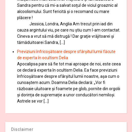
Sandra pentru că mi-a salvat soţul de viciul groaznic al
alcoolismului. Sunt fericită și o recomand cu mare
plăcere !
Jessica, Londra, Anglia Am trecut prin iad din
cauza argintului viu, pe care nu știu cum l-am contactat.
Cineva a vrut să mă distrugă ! Dar graţie vrăjitoarei și
tămăduitoarei Sandra, […]
Previziuni înfricoșătoare despre sfârșitul lumii făcute
de experta în ocultism Delia
Apocalipsa pare să fie tot mai aproape de noi, este ceea
ce declară experta în ocultism Delia. Ea face previziuni
înfricoșătoare despre sfârșitul lumii noastre, așa cum o
cunoaștem acum. Doamna Delia declară: „Vor fi
războaie uluitoare și foamete pe glob, pornite din orgolii
și dorința de supremație a unor conducători nemiloși.
Astrele se vor […]
Disclaimer