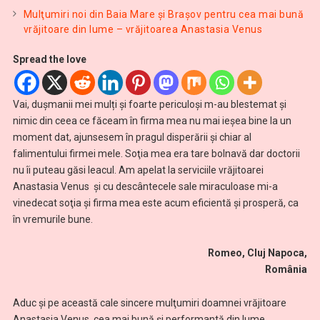
Mulţumiri noi din Baia Mare și Brașov pentru cea mai bună
vrăjitoare din lume – vrăjitoarea Anastasia Venus
Spread the love
Vai, duşmanii mei mulți și foarte periculoși m-au blestemat şi
nimic din ceea ce făceam în firma mea nu mai ieşea bine la un
moment dat, ajunsesem în pragul disperării și chiar al
falimentului firmei mele. Soţia mea era tare bolnavă dar doctorii
nu îi puteau găsi leacul. Am apelat la serviciile vrăjitoarei
Anastasia Venus şi cu descântecele sale miraculoase mi-a
vinedecat soţia şi firma mea este acum eficientă și prosperă, ca
în vremurile bune.
Romeo, Cluj Napoca,
România
Aduc și pe această cale sincere mulţumiri doamnei vrăjitoare
Anastasia Venus, cea mai bună și performantă din lume