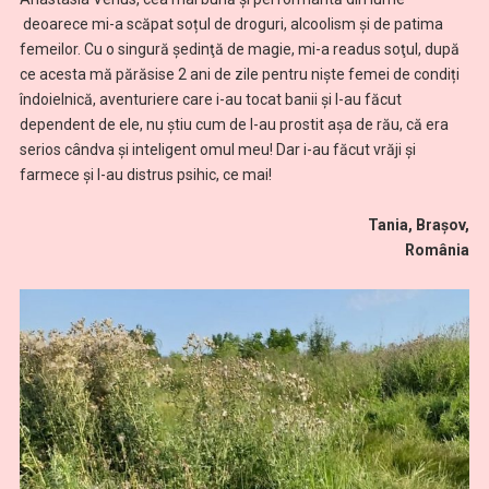
deoarece mi-a scăpat soțul de droguri, alcoolism și de patima
femeilor. Cu o singură şedinţă de magie, mi-a readus soţul, după
ce acesta mă părăsise 2 ani de zile pentru niște femei de condiți
îndoielnică, aventuriere care i-au tocat banii și l-au făcut
dependent de ele, nu știu cum de l-au prostit așa de rău, că era
serios cândva și inteligent omul meu! Dar i-au făcut vrăji și
farmece și l-au distrus psihic, ce mai!
Tania, Brașov,
România