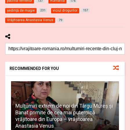
patima femeilor
România
137
176
şedinţă de magie
viciul drogurilor
231
157
Vrăjitoarea Anastasia Venus
79
RECOMMENDED FOR YOU
Mulţumiri extrem de noi din Târgu Mureș și
Banat primite de cea mai puternică
vrăjitoare din Europa – vrăjitoarea
Anastasia Venus