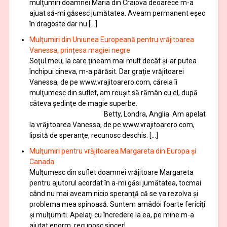
mulţumiri doamnei Maria din Craiova deoarece m-a
ajuat să-mi găsesc jumătatea. Aveam permanent eşec
în dragoste dar nu […]
Mulţumiri din Uniunea Europeană pentru vrăjitoarea
Vanessa, prințesa magiei negre
Soţul meu, la care ţineam mai mult decât și-ar putea
închipui cineva, m-a părăsit. Dar graţie vrăjitoarei
Vanessa, de pe www.vrajitoarero.com, căreia îi
mulţumesc din suflet, am reuşit să rămân cu el, după
câteva şedinţe de magie superbe.
Betty, Londra, Anglia Am apelat
la vrăjitoarea Vanessa, de pe www.vrajitoarero.com,
lipsită de speranţe, recunosc deschis. […]
Mulţumiri pentru vrăjitoarea Margareta din Europa și
Canada
Mulţumesc din suflet doamnei vrăjitoare Margareta
pentru ajutorul acordat în a-mi găsi jumătatea, tocmai
când nu mai aveam nicio speranţă că se va rezolva şi
problema mea spinoasă. Suntem amâdoi foarte fericiţi
şi mulţumiti. Apelaţi cu încredere la ea, pe mine m-a
ajutat enorm, recunosc sincer!