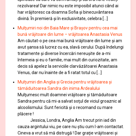
rezolvarea! Dar nimic nu este imposibil atunci când ai
har vrăjitoresc ca doamna Sofia şi binecuvântarea
divină. În premieră şi în exclusivitate, celebra […]
Mulţumiri noi din Baia Mare și Brașov pentru cea mai
bună vrăjitoare din lume – vrăjitoarea Anastasia Venus
Am căutat-o pe cea mai bună vrăjitoare din lume și am
avut șansa să lucrez cu ea, slavă cerului. După îndelungi
tratamente şi diverse încercări nereușite de a-mi
întemeia şi eu o familie, mai mult din curiozitate, am
decis să apelez la serviciile clarvăzătoarei Anastasia
Venus, dar nu înainte de a fi ratat totul cu […]
Mulțumiri din Anglia și Grecia pentru vrăjitoarea și
tămăduitoarea Sandra din inima Ardealului
Mulţumesc mult doamnei vrăjitoare și tămăduitoare
Sandra pentru că mi-a salvat soţul de viciul groaznic al
alcoolismului. Sunt fericită și o recomand cu mare
plăcere !
Jessica, Londra, Anglia Am trecut prin iad din
cauza argintului viu, pe care nu știu cum l-am contactat.
Cineva a vrut să mă distrugă ! Dar graţie vrăjitoarei și