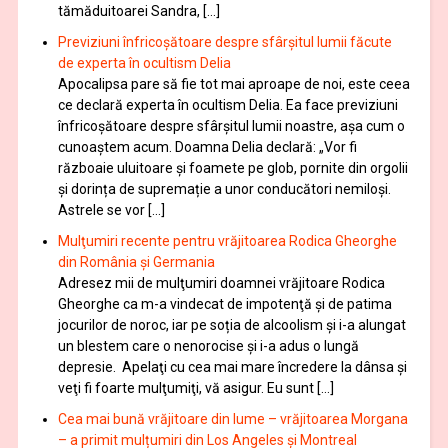
tămăduitoarei Sandra, […]
Previziuni înfricoșătoare despre sfârșitul lumii făcute
de experta în ocultism Delia
Apocalipsa pare să fie tot mai aproape de noi, este ceea
ce declară experta în ocultism Delia. Ea face previziuni
înfricoșătoare despre sfârșitul lumii noastre, așa cum o
cunoaștem acum. Doamna Delia declară: „Vor fi
războaie uluitoare și foamete pe glob, pornite din orgolii
și dorința de supremație a unor conducători nemiloși.
Astrele se vor […]
Mulţumiri recente pentru vrăjitoarea Rodica Gheorghe
din România și Germania
Adresez mii de mulţumiri doamnei vrăjitoare Rodica
Gheorghe ca m-a vindecat de impotenţă şi de patima
jocurilor de noroc, iar pe soția de alcoolism și i-a alungat
un blestem care o nenorocise și i-a adus o lungă
depresie. Apelaţi cu cea mai mare încredere la dânsa şi
veţi fi foarte mulţumiţi, vă asigur. Eu sunt […]
Cea mai bună vrăjitoare din lume – vrăjitoarea Morgana
– a primit mulțumiri din Los Angeles și Montreal