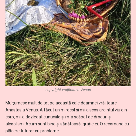
copyright vrajitoarea Venus
Mulţumesc mult de tot pe această cale doamnei vrăjitoare
Anastasia Venus. A făcut un miracol și mi-a scos argintul viu din
corp, mi-a dezlegat cununiile și m-a scăpat de droguri și
alcoolism. Acum sunt bine şi sănătoasă, grație ei. O recomand cu
plăcere tuturor cu probleme.