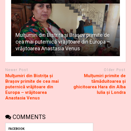
Mulţumiri din Bistrița și Brașov primite de
cea mai puternică vrăjitoare din Europa –
vrăjitoarea Anastasia Venus
Newer Post
Older Post
Mulţumiri din Bistrița și
Mulțumiri primite de
Brașov primite de cea mai
tămăduitoarea și
puternică vrăjitoare din
ghicitoarea Hara din Alba
Europa – vrăjitoarea
Iulia și Londra
Anastasia Venus
COMMENTS
FACEBOOK: