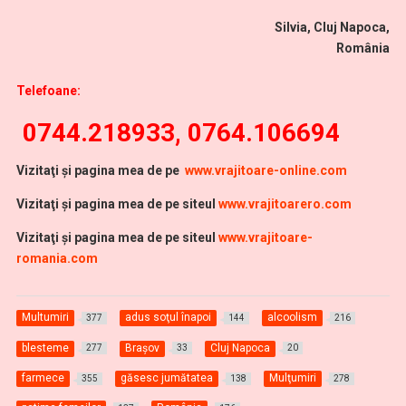
Silvia, Cluj Napoca,
România
Telefoane:
0744.218933, 0764.106694
Vi
zitaţi şi pagina mea de pe
www.vrajitoare-online.com
Vizitaţi şi pagina mea de pe siteul
www.vrajitoarero.com
Vizitaţi şi pagina mea de pe siteul
www.vrajitoare-
romania.com
Multumiri
adus soţul înapoi
alcoolism
377
144
216
blesteme
Braşov
Cluj Napoca
277
33
20
farmece
găsesc jumătatea
Mulţumiri
355
138
278