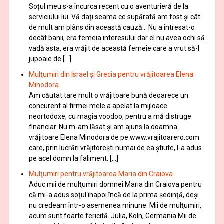
Soțul meu s-a încurca recent cu o aventurieră de la
serviciului lui. Vă daţi seama ce supărată am fost şi cât
de mult am plâns din această cauză… Nu a intresat-o
decât banii, era femeia interesului dar el nu avea ochi să
vadă asta, era vrăjit de această femeie care a vrut să-l
jupoaie de […]
Mulţumiri din Israel și Grecia pentru vrăjitoarea Elena
Minodora
Am căutat tare mult o vrăjitoare bună deoarece un
concurent al firmei mele a apelat la mijloace
neortodoxe, cu magia voodoo, pentru a mă distruge
financiar. Nu m-am lăsat şi am ajuns la doamna
vrăjitoare Elena Minodora de pe www.vrajitoarero.com
care, prin lucrări vrăjitorești numai de ea ştiute, l-a adus
pe acel domn la faliment. […]
Mulţumiri pentru vrăjitoarea Maria din Craiova
Aduc mii de mulţumiri domnei Maria din Craiova pentru
că mi-a adus soţul înapoi încă de la prima şedinţă, deşi
nu credeam într-o asemenea minune. Mii de mulţumiri,
acum sunt foarte fericită. Julia, Koln, Germania Mii de