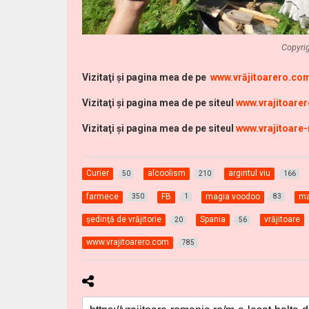
Copyrig
Vi
zitaţi şi pagina mea de pe
www.vrăjitoarero.co
Vizitaţi şi pagina mea de pe siteul
www.vrajitoare
Vizitaţi şi pagina mea de pe siteul
www.vrajitoare
Curier
alcoolism
argintul viu
50
210
166
farmece
FB
magia voodoo
ma
350
1
83
şedinţă de vrăjitorie
Spania
vrăjitoare
20
56
www.vrajitoarero.com
785