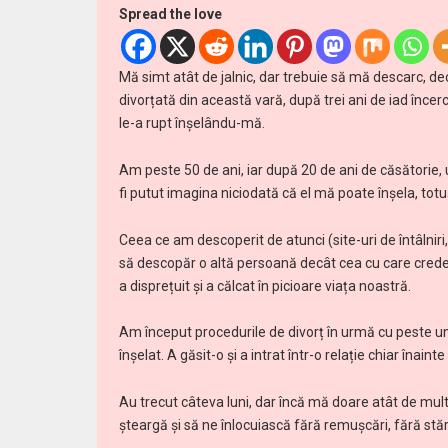
Spread the love
Mă simt atât de jalnic, dar trebuie să mă descarc, de
divorțată din această vară, după trei ani de iad încerc
le-a rupt înșelându-mă.
Am peste 50 de ani, iar după 20 de ani de căsătorie,
fi putut imagina niciodată că el mă poate înșela, totuși
Ceea ce am descoperit de atunci (site-uri de întâlnir
să descopăr o altă persoană decât cea cu care cred
a disprețuit și a călcat în picioare viața noastră.
Am început procedurile de divorț în urmă cu peste un
înșelat. A găsit-o și a intrat într-o relație chiar înain
Au trecut câteva luni, dar încă mă doare atât de mult
șteargă și să ne înlocuiască fără remușcări, fără stăr