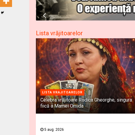
Lista vrăjitoarelor
LISTA VRAJITOARELOR
Celebra vrăjitoare Rodica Gheorghe, singura
fiică a Mamei Omida
5 aug. 2026