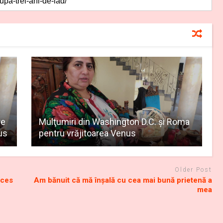
re
Mulţumiri din Washington D.C. și Roma
us
pentru vrăjitoarea Venus
Older Post
cces
Am bănuit că mă înşală cu cea mai bună prietenă a
mea