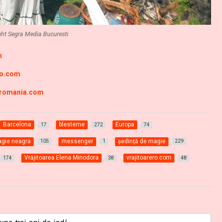
ht Segra Media Bucuresti
m
ro.com
-romania.com
Barcelona
blesteme
Europa
17
272
74
gie neagra
messenger
şedinţă de magie
105
1
229
Vrăjitoarea Elena Minodora
vrajitoarero.com
174
38
48