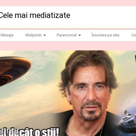
Cele mai mediatizate
Mesaje
Mulțumiri
Paranormal
Înscriere pe site
Co
anner