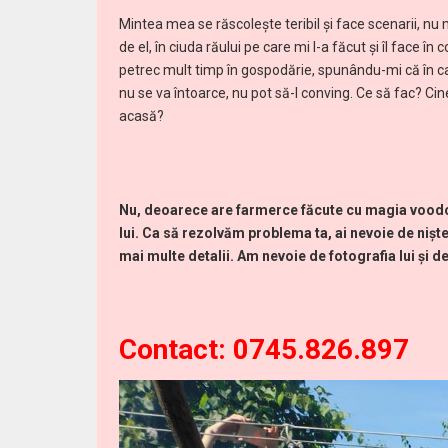
Mintea mea se răscolește teribil și face scenarii, nu 
de el, în ciuda răului pe care mi l-a făcut și îl face în
petrec mult timp în gospodărie, spunându-mi că în caz
nu se va întoarce, nu pot să-l conving. Ce să fac? Ci
acasă?
Nu, deoarece are farmerce făcute cu magia voodoo,
lui.
Ca să rezolvăm problema ta, ai nevoie de niște
mai multe detalii. Am nevoie de fotografia lui și de 
V
Contact:
0745.826.897