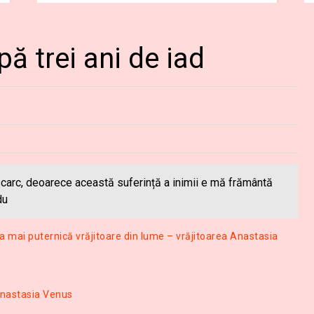
ă trei ani de iad
scarc, deoarece această suferință a inimii e mă frământă
du
a mai puternică vrăjitoare din lume – vrăjitoarea Anastasia
Anastasia Venus