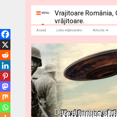
Vrajitoare România, 
MENU
vrăjitoare.
Acasă
Lista vrăjitoarelor
Articole
Dezvaluiribiz.ro b