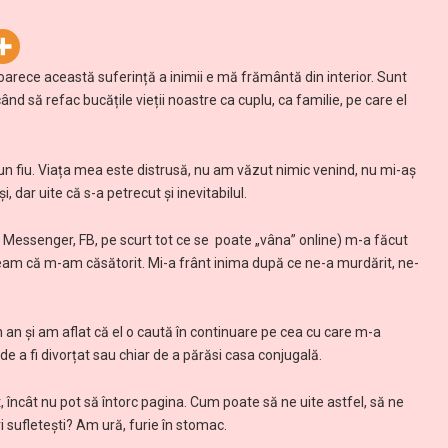
oarece această suferință a inimii e mă frământă din interior. Sunt
ând să refac bucățile vieții noastre ca cuplu, ca familie, pe care el
 un fiu. Viața mea este distrusă, nu am văzut nimic venind, nu mi-aș
, dar uite că s-a petrecut și inevitabilul.
i, Messenger, FB, pe scurt tot ce se poate „vâna” online) m-a făcut
eam că m-am căsătorit. Mi-a frânt inima după ce ne-a murdărit, ne-
 an și am aflat că el o caută în continuare pe cea cu care m-a
te de a fi divorțat sau chiar de a părăsi casa conjugală.
, încât nu pot să întorc pagina. Cum poate să ne uite astfel, să ne
i sufletești? Am ură, furie în stomac.