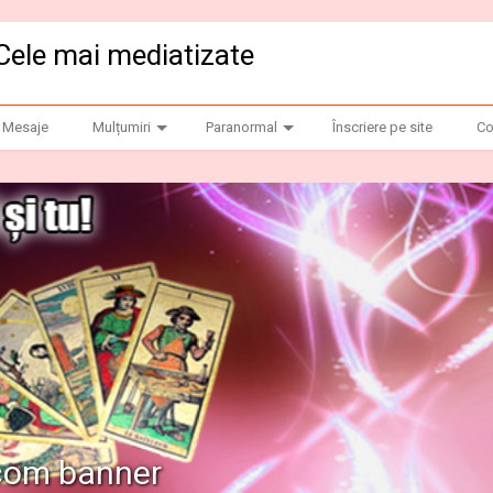
Cele mai mediatizate
Mesaje
Mulțumiri
Paranormal
Înscriere pe site
Co
.com banner