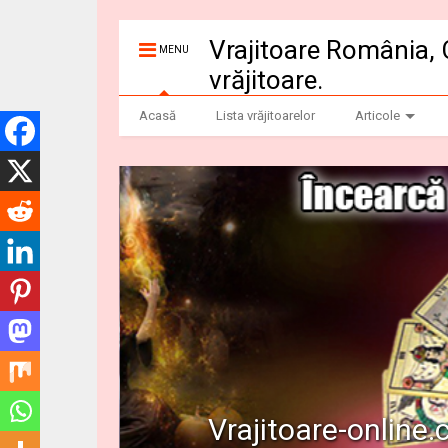
Vrajitoare România, 
MENU
vrăjitoare.
Acasă
Lista vrăjitoarelor
Articole
Vrajitoare-online