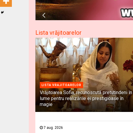
Lista vrăjitoarelor
LISTA VRAJITOARELOR
Vrăjitoarea Sofia, recunoscută pretutindeni în
lume pentru realizările ei prestigioase în
magie
7 aug. 2026