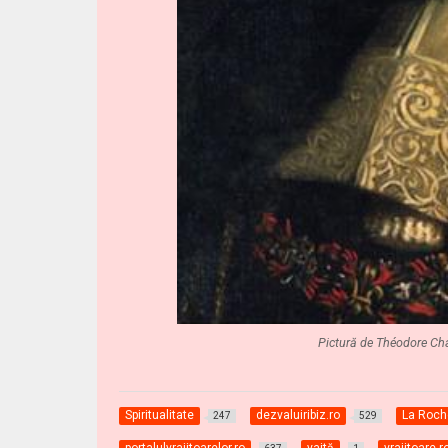
Pictură de Théodore Cha
Spiritualitate
dezvaluiribiz.ro
La Roch
247
529