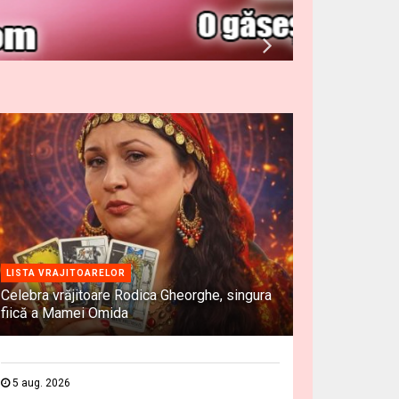
LISTA VRAJITOARELOR
Celebra vrăjitoare Rodica Gheorghe, singura
fiică a Mamei Omida
5 aug. 2026