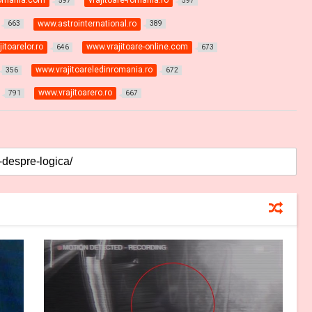
-romania.com
vrajitoare-romania.ro
597
597
www.astrointernational.ro
663
389
itoarelor.ro
www.vrajitoare-online.com
646
673
www.vrajitoareledinromania.ro
356
672
www.vrajitoarero.ro
791
667