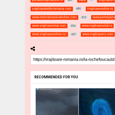
portalulvrajitoarelor.ro
vaită
vrajitoare
637
1
vrajitoareledinromania.com
vrajitoareonline.ro
485
www.international-witches.com
www.portalulvraj
672
www.vrajitoareclub.com
www.vrajitoareclub.ro
356
www.vrajitoareonline.ro/
www.vrajitoarero.com
637
RECOMMENDED FOR YOU