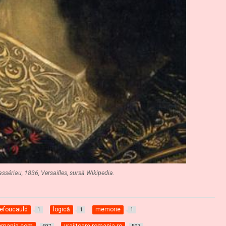
ssériau, 1836, Versailles, sursă Wikipedia.
efoucauld
logică
memorie
1
1
1