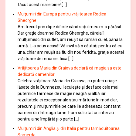
făcut acest mare bine! […]
Mulţumiri din Europa pentru vrăjitoarea Rodica
Gheorghe
Am trecut prin clipe dificile când soţul meu m-a părăsit.
Dar graţie doamnei Rodica Gheorghe, căreia îi
mulţumesc din suflet, am reuşit să rămân cu el, până la
urmă. L-a adus acasă! Vă invit să o căutaţi pentru că eu
una, chiar am reuşit să fiu din nou fericită, graţie acestei
vrăjitoare de renume, fiica […]
Vrăjitoarea Maria din Craiova declară că magia sa este
dedicată oamenilor
Celebra vrăjitoare Maria din Craiova, cu puteri uriașe
lăsate de la Dumnezeu, lecuieşte şi desface cele mai
puternice farmece de magie neagră şi albă iar
rezultatele ei excepționale stau mărturie în mod clar,
precum și mulțumirirle pe care ile adresează constant
oameni din întreaga lume. I-am solicitat un interviu
pentru a ne împărtăși o parte […]
Mulțumiri din Anglia și din Italia pentru tămăduitoarea
Somerda