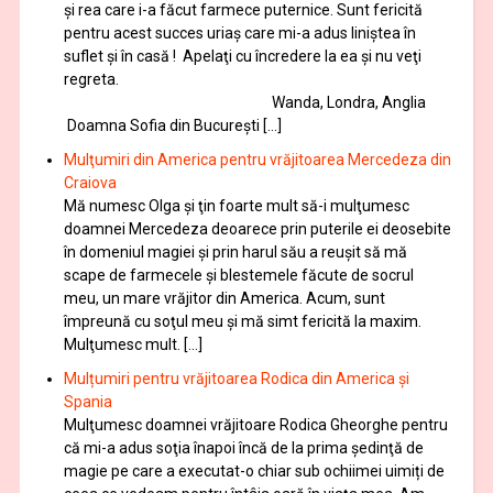
și rea care i-a făcut farmece puternice. Sunt fericită
pentru acest succes uriaș care mi-a adus liniștea în
suflet și în casă ! Apelaţi cu încredere la ea şi nu veţi
regreta.
Wanda, Londra, Anglia
Doamna Sofia din București […]
Mulţumiri din America pentru vrăjitoarea Mercedeza din
Craiova
Mă numesc Olga şi ţin foarte mult să-i mulţumesc
doamnei Mercedeza deoarece prin puterile ei deosebite
în domeniul magiei şi prin harul său a reuşit să mă
scape de farmecele şi blestemele făcute de socrul
meu, un mare vrăjitor din America. Acum, sunt
împreună cu soţul meu şi mă simt fericită la maxim.
Mulţumesc mult. […]
Mulțumiri pentru vrăjitoarea Rodica din America și
Spania
Mulţumesc doamnei vrăjitoare Rodica Gheorghe pentru
că mi-a adus soţia înapoi încă de la prima şedinţă de
magie pe care a executat-o chiar sub ochiimei uimiți de