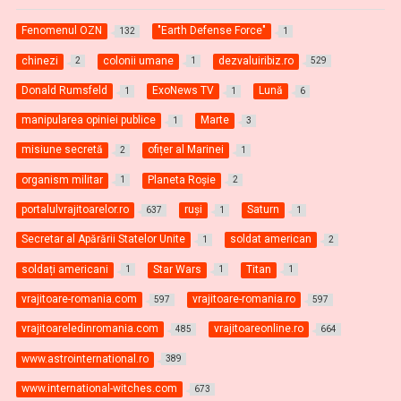
Fenomenul OZN
"Earth Defense Force"
132
1
chinezi
colonii umane
dezvaluiribiz.ro
2
1
529
Donald Rumsfeld
ExoNews TV
Lună
1
1
6
manipularea opiniei publice
Marte
1
3
misiune secretă
ofițer al Marinei
2
1
organism militar
Planeta Roşie
1
2
portalulvrajitoarelor.ro
ruși
Saturn
637
1
1
Secretar al Apărării Statelor Unite
soldat american
1
2
soldați americani
Star Wars
Titan
1
1
1
vrajitoare-romania.com
vrajitoare-romania.ro
597
597
vrajitoareledinromania.com
vrajitoareonline.ro
485
664
www.astrointernational.ro
389
www.international-witches.com
673