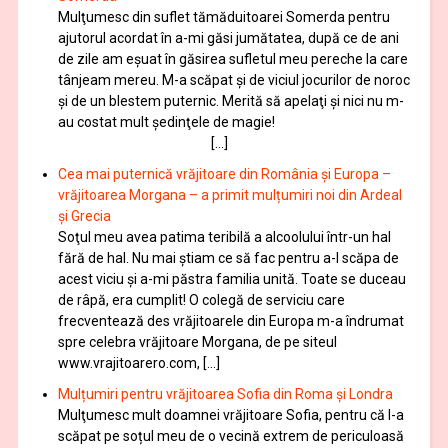
Mulţumesc din suflet tămăduitoarei Somerda pentru
ajutorul acordat în a-mi găsi jumătatea, după ce de ani
de zile am eşuat în găsirea sufletul meu pereche la care
tânjeam mereu. M-a scăpat şi de viciul jocurilor de noroc
şi de un blestem puternic. Merită să apelaţi şi nici nu m-
au costat mult şedinţele de magie!
[…]
Cea mai puternică vrăjitoare din România și Europa –
vrăjitoarea Morgana – a primit mulțumiri noi din Ardeal
și Grecia
Soţul meu avea patima teribilă a alcoolului într-un hal
fără de hal. Nu mai ştiam ce să fac pentru a-l scăpa de
acest viciu şi a-mi păstra familia unită. Toate se duceau
de râpă, era cumplit! O colegă de serviciu care
frecventează des vrăjitoarele din Europa m-a îndrumat
spre celebra vrăjitoare Morgana, de pe siteul
www.vrajitoarero.com, […]
Mulțumiri pentru vrăjitoarea Sofia din Roma și Londra
Mulţumesc mult doamnei vrăjitoare Sofia, pentru că l-a
scăpat pe soțul meu de o vecină extrem de periculoasă