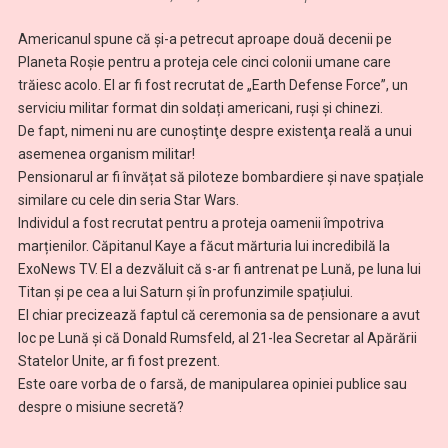
Americanul spune că și-a petrecut aproape două decenii pe
Planeta Roşie pentru a proteja cele cinci colonii umane care
trăiesc acolo. El ar fi fost recrutat de „Earth Defense Force”, un
serviciu militar format din soldați americani, ruși și chinezi.
De fapt, nimeni nu are cunoştinţe despre existenţa reală a unui
asemenea organism militar!
Pensionarul ar fi învățat să piloteze bombardiere și nave spațiale
similare cu cele din seria Star Wars.
Individul a fost recrutat pentru a proteja oamenii împotriva
marțienilor. Căpitanul Kaye a făcut mărturia lui incredibilă la
ExoNews TV. El a dezvăluit că s-ar fi antrenat pe Lună, pe luna lui
Titan şi pe cea a lui Saturn și în profunzimile spațiului.
El chiar precizează faptul că ceremonia sa de pensionare a avut
loc pe Lună și că Donald Rumsfeld, al 21-lea Secretar al Apărării
Statelor Unite, ar fi fost prezent.
Este oare vorba de o farsă, de manipularea opiniei publice sau
despre o misiune secretă?