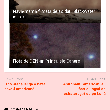
Navă-mamă filmată de soldaţii Blackwater
în Irak
Flotă de OZN-uri în insulele Canare
Newer Post
Older Post
OZN atacă lângă o bază
Astronauţii americani au
navală americană
fost alungaţi de
extratereştri de pe Lună
COMMENTS