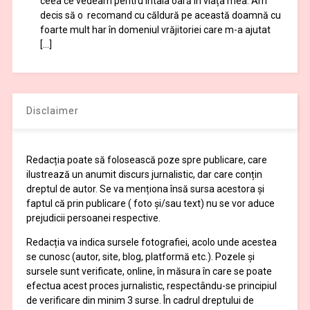
ceea ce vedeam pentru întâia oară în viața mea. Am
decis să o recomand cu căldură pe această doamnă cu
foarte mult har în domeniul vrăjitoriei care m-a ajutat
[…]
Disclaimer
Redacția poate să folosească poze spre publicare, care
ilustrează un anumit discurs jurnalistic, dar care conțin
dreptul de autor. Se va menționa însă sursa acestora și
faptul că prin publicare ( foto și/sau text) nu se vor aduce
prejudicii persoanei respective.
Redacția va indica sursele fotografiei, acolo unde acestea
se cunosc (autor, site, blog, platformă etc.). Pozele și
sursele sunt verificate, online, în măsura în care se poate
efectua acest proces jurnalistic, respectându-se principiul
de verificare din minim 3 surse. În cadrul dreptului de