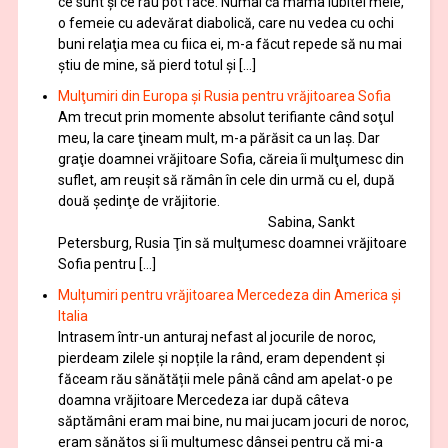
ce sunt și ce rău pot face. Numai că mama iubitei mele,
o femeie cu adevărat diabolică, care nu vedea cu ochi
buni relaţia mea cu fiica ei, m-a făcut repede să nu mai
ştiu de mine, să pierd totul şi […]
Mulţumiri din Europa și Rusia pentru vrăjitoarea Sofia
Am trecut prin momente absolut terifiante când soţul
meu, la care ţineam mult, m-a părăsit ca un laş. Dar
graţie doamnei vrăjitoare Sofia, căreia îi mulţumesc din
suflet, am reuşit să rămân în cele din urmă cu el, după
două şedinţe de vrăjitorie.
Sabina, Sankt
Petersburg, Rusia Ţin să mulţumesc doamnei vrăjitoare
Sofia pentru […]
Mulțumiri pentru vrăjitoarea Mercedeza din America și
Italia
Intrasem într-un anturaj nefast al jocurile de noroc,
pierdeam zilele și nopțile la rând, eram dependent și
făceam rău sănătății mele până când am apelat-o pe
doamna vrăjitoare Mercedeza iar după câteva
săptămâni eram mai bine, nu mai jucam jocuri de noroc,
eram sănătos și îi mulțumesc dânsei pentru că mi-a