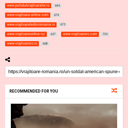
www.portalulvrajitoarelor.ro
646
www.vrajitoare-online.com
674
www.vrajitoareledinromania.ro
673
www.vrajitoareonline.ro/
www.vrajitoarero.com
637
793
www.vrajitoarero.ro
668
RECOMMENDED FOR YOU