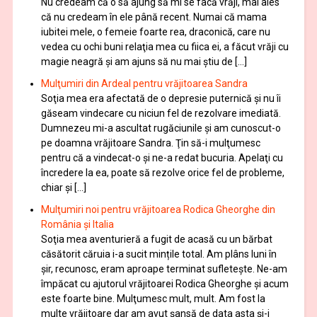
Nu credeam că o să ajung să mi se facă vrăji, mai ales
că nu credeam în ele până recent. Numai că mama
iubitei mele, o femeie foarte rea, draconică, care nu
vedea cu ochi buni relaţia mea cu fiica ei, a făcut vrăji cu
magie neagră şi am ajuns să nu mai ştiu de […]
Mulţumiri din Ardeal pentru vrăjitoarea Sandra
Soţia mea era afectată de o depresie puternică şi nu îi
găseam vindecare cu niciun fel de rezolvare imediată.
Dumnezeu mi-a ascultat rugăciunile şi am cunoscut-o
pe doamna vrăjitoare Sandra. Ţin să-i mulţumesc
pentru că a vindecat-o şi ne-a redat bucuria. Apelaţi cu
încredere la ea, poate să rezolve orice fel de probleme,
chiar şi […]
Mulţumiri noi pentru vrăjitoarea Rodica Gheorghe din
România și Italia
Soţia mea aventurieră a fugit de acasă cu un bărbat
căsătorit căruia i-a sucit mințile total. Am plâns luni în
șir, recunosc, eram aproape terminat sufletește. Ne-am
împăcat cu ajutorul vrăjitoarei Rodica Gheorghe şi acum
este foarte bine. Mulţumesc mult, mult. Am fost la
multe vrăjitoare dar am avut șansă de data asta și-i