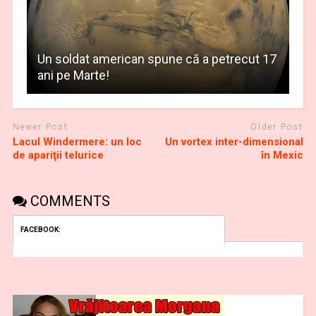
Un soldat american spune că a petrecut 17
ani pe Marte!
Newer Post
Older Post
Lacul Windermere: un loc
Un vortex inter-dimensional
de apariţii telurice
în Mexic
COMMENTS
FACEBOOK: