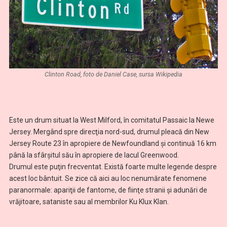
Clinton Road, foto de Daniel Case, sursa Wikipedia
Este un drum situat la West Milford, în comitatul Passaic la Newe
Jersey. Mergând spre direcţia nord-sud, drumul pleacă din New
Jersey Route 23 în apropiere de Newfoundland şi continuă 16 km
până la sfârşitul său în apropiere de lacul Greenwood.
Drumul este puţin frecventat. Există foarte multe legende despre
acest loc bântuit. Se zice că aici au loc nenumărate fenomene
paranormale: apariţii de fantome, de fiinţe stranii şi adunări de
vrăjitoare, sataniste sau al membrilor Ku Klux Klan.