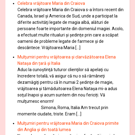
Celebra vrăjitoare Maria din Craiova
Celebra vrăjitoare Maria din Craiova s-a întors recent din
Canada, Israel şi America de Sud, unde a participat la
diferite activităţi legate de magia albă, alături de
persoane foarte importante din domeniul magiei. Acolo,
a efectuat multe ritualuri şi şedinţe prin care a scăpat
oamenii de probleme legate de farmece şi de
descântece. Vrăjitoarea Maria […]
Mulţumiri pentru vrăjitoarea și clarvăzătoarea Elena
Natașa din țară și Italia
Aduc la cunoştinţă tuturor clienţilor să apelaţi cu
încredere totală; vă asigur că nu o să rămâneţi
dezamăgiţi pentru că în numai 2 şedinţe de magie,
vrăjitoarea și tămăduitoarea Elena Natașa mi-a adus
soţul înapoi și acum suntem din nou fericiți. Vă
mulţumesc enorm!
Simona, Roma, Italia Am trecut prin
momente ciudate, triste. Eram […]
Mulţumiri pentru vrăjitoarea Maria din Craiova primite
din Anglia și din toată lumea