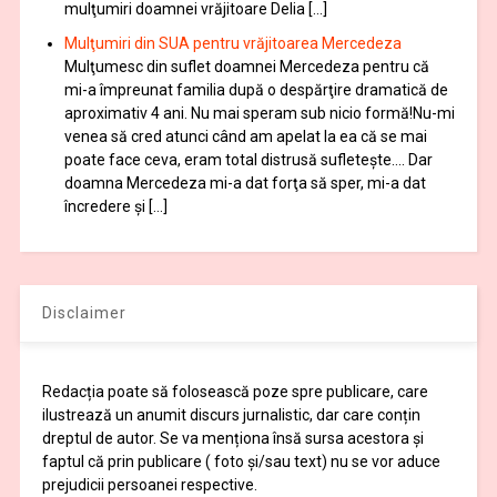
mulţumiri doamnei vrăjitoare Delia […]
Mulţumiri din SUA pentru vrăjitoarea Mercedeza
Mulţumesc din suflet doamnei Mercedeza pentru că
mi-a împreunat familia după o despărţire dramatică de
aproximativ 4 ani. Nu mai speram sub nicio formă!Nu-mi
venea să cred atunci când am apelat la ea că se mai
poate face ceva, eram total distrusă sufleteşte…. Dar
doamna Mercedeza mi-a dat forţa să sper, mi-a dat
încredere şi […]
Disclaimer
Redacția poate să folosească poze spre publicare, care
ilustrează un anumit discurs jurnalistic, dar care conțin
dreptul de autor. Se va menționa însă sursa acestora și
faptul că prin publicare ( foto și/sau text) nu se vor aduce
prejudicii persoanei respective.