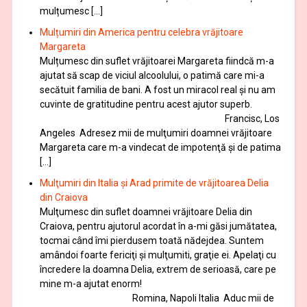
mulțumesc […]
Mulțumiri din America pentru celebra vrăjitoare
Margareta
Mulțumesc din suflet vrăjitoarei Margareta fiindcă m-a
ajutat să scap de viciul alcoolului, o patimă care mi-a
secătuit familia de bani. A fost un miracol real și nu am
cuvinte de gratitudine pentru acest ajutor superb.
Francisc, Los
Angeles Adresez mii de mulţumiri doamnei vrăjitoare
Margareta care m-a vindecat de impotenţă şi de patima
[…]
Mulţumiri din Italia și Arad primite de vrăjitoarea Delia
din Craiova
Mulţumesc din suflet doamnei vrăjitoare Delia din
Craiova, pentru ajutorul acordat în a-mi găsi jumătatea,
tocmai când îmi pierdusem toată nădejdea. Suntem
amândoi foarte fericiţi şi mulţumiti, graţie ei. Apelaţi cu
încredere la doamna Delia, extrem de serioasă, care pe
mine m-a ajutat enorm!
Romina, Napoli Italia Aduc mii de