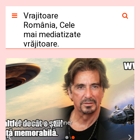
Vrajitoare
România, Cele
mai mediatizate
vrăjitoare.
Dezvaluiribiz.ro banner