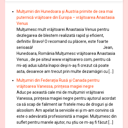
Mulţumiri din Hunedoara și Austria primite de cea mai
puternică vrăjitoare din Europa – vrăjitoarea Anastasia
Venus
Mulţumesc mult vrăjitoarei Anastasia Venus pentru
dezlegarea de blestem realizată rapid și eficient,
definitiv. Bravo! O recomand cu plăcere, este foarte
serioasă! Jean,
Hunedoara, România Mulţumesc vrăjitoarea Anastasia
Venus , de pe siteul www.vrajitoarero.com, pentru că
mi-aţi adus iubita înapoi deşi n-aş fi crezut că poate
asta, deoarece am trecut prin multe dezamăgiri cu […]
Mulţumiri din Federația Rusă și Canada pentru
vrăjitoarea Vanessa, prințesa magiei negre
Aduc pe această cale mii de mulţumiri vrăjitoarei
Vanessa, prințesa magiei negre pentru ajutorul acordat
ca să scap de faliment iar fratele meu de droguri și de
alcoolism. Am apelat la serviciile ei şi m-am convins că
este o adevărată profesionistă a magiei. Mulţumesc din
suflet pentru marele ajutor, nu știu ce m-aș fi făcut […]