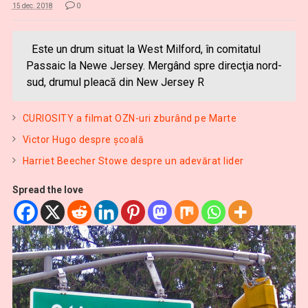
15 dec. 2018
0
Este un drum situat la West Milford, în comitatul
Passaic la Newe Jersey. Mergând spre direcţia nord-
sud, drumul pleacă din New Jersey R
CURIOSITY a filmat OZN-uri zburând pe Marte
Victor Hugo despre şcoală
Harriet Beecher Stowe despre un adevărat lider
Spread the love