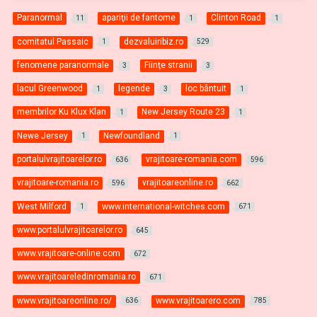
Paranormal
apariţii de fantome
Clinton Road
11
1
1
comitatul Passaic
dezvaluiribiz.ro
1
529
fenomene paranormale
Fiinţe stranii
3
3
lacul Greenwood
legende
loc bântuit
1
3
1
membrilor Ku Klux Klan
New Jersey Route 23
1
1
Newe Jersey
Newfoundland
1
1
portalulvrajitoarelor.ro
vrajitoare-romania.com
636
596
vrajitoare-romania.ro
vrajitoareonline.ro
596
662
West Milford
www.international-witches.com
1
671
www.portalulvrajitoarelor.ro
645
www.vrajitoare-online.com
672
www.vrajitoareledinromania.ro
671
www.vrajitoareonline.ro/
www.vrajitoarero.com
636
785