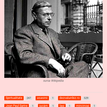
sursa Wikipedia
Spiritualitate
asasinii
dezvaluiribiz.ro
247
1
529
Jean Paul Sartre
jucăm
lași
mincinoși
1
1
1
1