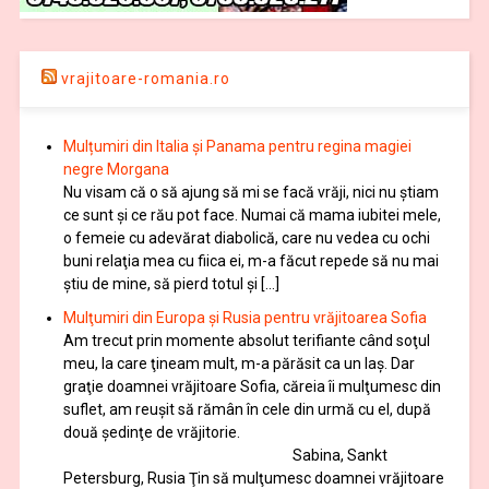
vrajitoare-romania.ro
Mulțumiri din Italia și Panama pentru regina magiei
negre Morgana
Nu visam că o să ajung să mi se facă vrăji, nici nu știam
ce sunt și ce rău pot face. Numai că mama iubitei mele,
o femeie cu adevărat diabolică, care nu vedea cu ochi
buni relaţia mea cu fiica ei, m-a făcut repede să nu mai
ştiu de mine, să pierd totul şi […]
Mulţumiri din Europa și Rusia pentru vrăjitoarea Sofia
Am trecut prin momente absolut terifiante când soţul
meu, la care ţineam mult, m-a părăsit ca un laş. Dar
graţie doamnei vrăjitoare Sofia, căreia îi mulţumesc din
suflet, am reuşit să rămân în cele din urmă cu el, după
două şedinţe de vrăjitorie.
Sabina, Sankt
Petersburg, Rusia Ţin să mulţumesc doamnei vrăjitoare