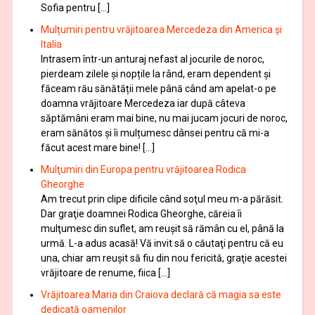
Sofia pentru […]
Mulțumiri pentru vrăjitoarea Mercedeza din America și
Italia
Intrasem într-un anturaj nefast al jocurile de noroc,
pierdeam zilele și nopțile la rând, eram dependent și
făceam rău sănătății mele până când am apelat-o pe
doamna vrăjitoare Mercedeza iar după câteva
săptămâni eram mai bine, nu mai jucam jocuri de noroc,
eram sănătos și îi mulțumesc dânsei pentru că mi-a
făcut acest mare bine! […]
Mulţumiri din Europa pentru vrăjitoarea Rodica
Gheorghe
Am trecut prin clipe dificile când soţul meu m-a părăsit.
Dar graţie doamnei Rodica Gheorghe, căreia îi
mulţumesc din suflet, am reuşit să rămân cu el, până la
urmă. L-a adus acasă! Vă invit să o căutaţi pentru că eu
una, chiar am reuşit să fiu din nou fericită, graţie acestei
vrăjitoare de renume, fiica […]
Vrăjitoarea Maria din Craiova declară că magia sa este
dedicată oamenilor