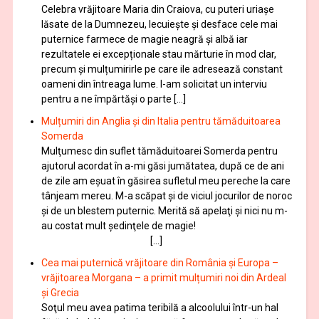
Celebra vrăjitoare Maria din Craiova, cu puteri uriașe
lăsate de la Dumnezeu, lecuieşte şi desface cele mai
puternice farmece de magie neagră şi albă iar
rezultatele ei excepționale stau mărturie în mod clar,
precum și mulțumirirle pe care ile adresează constant
oameni din întreaga lume. I-am solicitat un interviu
pentru a ne împărtăși o parte […]
Mulțumiri din Anglia și din Italia pentru tămăduitoarea
Somerda
Mulţumesc din suflet tămăduitoarei Somerda pentru
ajutorul acordat în a-mi găsi jumătatea, după ce de ani
de zile am eşuat în găsirea sufletul meu pereche la care
tânjeam mereu. M-a scăpat şi de viciul jocurilor de noroc
şi de un blestem puternic. Merită să apelaţi şi nici nu m-
au costat mult şedinţele de magie!
[…]
Cea mai puternică vrăjitoare din România și Europa –
vrăjitoarea Morgana – a primit mulțumiri noi din Ardeal
și Grecia
Soţul meu avea patima teribilă a alcoolului într-un hal