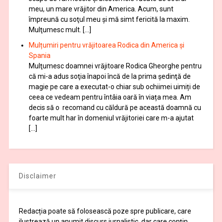
meu, un mare vrăjitor din America. Acum, sunt
împreună cu soţul meu şi mă simt fericită la maxim.
Mulţumesc mult. […]
Mulțumiri pentru vrăjitoarea Rodica din America și
Spania
Mulţumesc doamnei vrăjitoare Rodica Gheorghe pentru
că mi-a adus soţia înapoi încă de la prima şedinţă de
magie pe care a executat-o chiar sub ochiimei uimiți de
ceea ce vedeam pentru întâia oară în viața mea. Am
decis să o recomand cu căldură pe această doamnă cu
foarte mult har în domeniul vrăjitoriei care m-a ajutat
[…]
Disclaimer
Redacția poate să folosească poze spre publicare, care
ilustrează un anumit discurs jurnalistic, dar care conțin