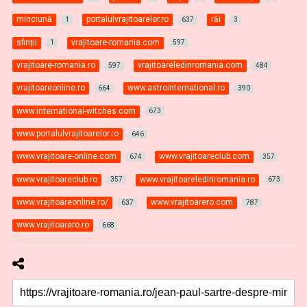
minciună
portalulvrajitoarelor.ro
răi
1
637
3
sfinții
vrajitoare-romania.com
1
597
vrajitoare-romania.ro
vrajitoareledinromania.com
597
484
vrajitoareonline.ro
www.astrointernational.ro
664
390
www.international-witches.com
673
www.portalulvrajitoarelor.ro
646
www.vrajitoare-online.com
www.vrajitoareclub.com
674
357
www.vrajitoareclub.ro
www.vrajitoareledinromania.ro
357
673
www.vrajitoareonline.ro/
www.vrajitoarero.com
637
787
www.vrajitoarero.ro
668