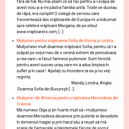
fără de hal. Nu mai ştiam ce să fac pentru a-l scăpa de
acest viciu şi a-mi păstra familia unită. Toate se duceau
de râpă, era cumplit! O colegă de serviciu care
frecventează des vrăjitoarele din Europa m-a îndrumat
spre celebra vrăjitoare Morgana, de pe siteul
www.vrajitoarero.com, […]
Mulțumiri pentru vrăjitoarea Sofia din Roma și Londra
Mulţumesc mult doamnei vrăjitoare Sofia, pentru că l-a
scăpat pe soțul meu de o vecină extrem de periculoasă
și rea care i-a făcut farmece puternice. Sunt fericită
pentru acest succes uriaș care mi-a adus liniștea în
suflet și în casă ! Apelaţi cu încredere la ea şi nu veţi
regreta.
Wanda, Londra, Anglia
Doamna Sofia din București […]
Mulţumiri din America pentru vrăjitoarea Mercedeza din
Craiova
Mă numesc Olga şi ţin foarte mult să-i mulţumesc
doamnei Mercedeza deoarece prin puterile ei deosebite
în domeniul magiei şi prin harul său a reuşit să mă
scape de farmecele şi blestemele făcute de socrul