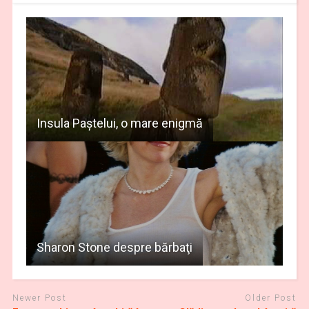
Insula Paştelui, o mare enigmă
Sharon Stone despre bărbaţi
Newer Post
Older Post