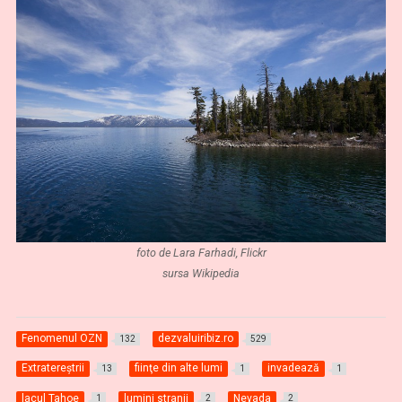
foto de Lara Farhadi, Flickr
sursa Wikipedia
Fenomenul OZN
dezvaluiribiz.ro
132
529
Extratereştrii
fiinţe din alte lumi
invadează
13
1
1
lacul Tahoe
lumini stranii
Nevada
1
2
2