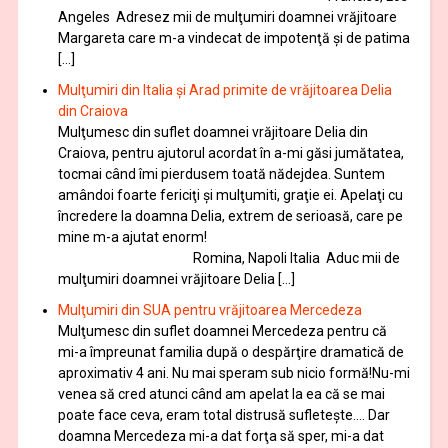
Angeles Adresez mii de mulţumiri doamnei vrăjitoare
Margareta care m-a vindecat de impotenţă şi de patima
[…]
Mulţumiri din Italia și Arad primite de vrăjitoarea Delia
din Craiova
Mulţumesc din suflet doamnei vrăjitoare Delia din
Craiova, pentru ajutorul acordat în a-mi găsi jumătatea,
tocmai când îmi pierdusem toată nădejdea. Suntem
amândoi foarte fericiţi şi mulţumiti, graţie ei. Apelaţi cu
încredere la doamna Delia, extrem de serioasă, care pe
mine m-a ajutat enorm!
Romina, Napoli Italia Aduc mii de
mulţumiri doamnei vrăjitoare Delia […]
Mulţumiri din SUA pentru vrăjitoarea Mercedeza
Mulţumesc din suflet doamnei Mercedeza pentru că
mi-a împreunat familia după o despărţire dramatică de
aproximativ 4 ani. Nu mai speram sub nicio formă!Nu-mi
venea să cred atunci când am apelat la ea că se mai
poate face ceva, eram total distrusă sufleteşte…. Dar
doamna Mercedeza mi-a dat forţa să sper, mi-a dat