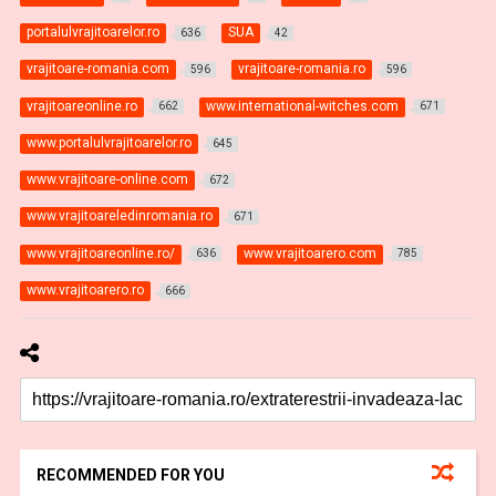
portalulvrajitoarelor.ro
SUA
636
42
vrajitoare-romania.com
vrajitoare-romania.ro
596
596
vrajitoareonline.ro
www.international-witches.com
662
671
www.portalulvrajitoarelor.ro
645
www.vrajitoare-online.com
672
www.vrajitoareledinromania.ro
671
www.vrajitoareonline.ro/
www.vrajitoarero.com
636
785
www.vrajitoarero.ro
666
RECOMMENDED FOR YOU