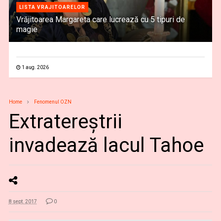
LISTA VRAJITOARELOR
Vrăjitoarea Margareta care lucrează cu 5 tipuri de
magie
1 aug. 2026
Home
Fenomenul OZN
Extratereştrii
invadează lacul Tahoe
8 sept. 2017
0