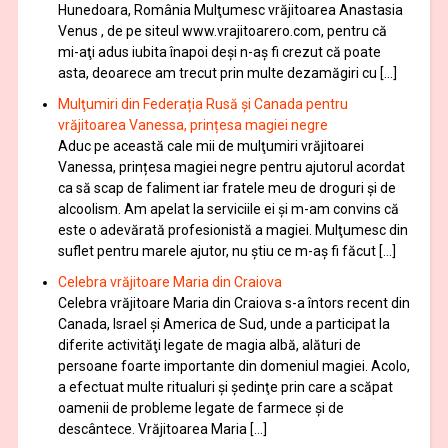
Hunedoara, România Mulţumesc vrăjitoarea Anastasia
Venus , de pe siteul www.vrajitoarero.com, pentru că
mi-aţi adus iubita înapoi deşi n-aş fi crezut că poate
asta, deoarece am trecut prin multe dezamăgiri cu […]
Mulţumiri din Federația Rusă și Canada pentru
vrăjitoarea Vanessa, prințesa magiei negre
Aduc pe această cale mii de mulţumiri vrăjitoarei
Vanessa, prințesa magiei negre pentru ajutorul acordat
ca să scap de faliment iar fratele meu de droguri și de
alcoolism. Am apelat la serviciile ei şi m-am convins că
este o adevărată profesionistă a magiei. Mulţumesc din
suflet pentru marele ajutor, nu știu ce m-aș fi făcut […]
Celebra vrăjitoare Maria din Craiova
Celebra vrăjitoare Maria din Craiova s-a întors recent din
Canada, Israel şi America de Sud, unde a participat la
diferite activităţi legate de magia albă, alături de
persoane foarte importante din domeniul magiei. Acolo,
a efectuat multe ritualuri şi şedinţe prin care a scăpat
oamenii de probleme legate de farmece şi de
descântece. Vrăjitoarea Maria […]