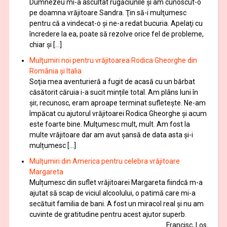
Dumnezeu mi-a ascultat rugăciunile şi am cunoscut-o
pe doamna vrăjitoare Sandra. Ţin să-i mulţumesc
pentru că a vindecat-o şi ne-a redat bucuria. Apelaţi cu
încredere la ea, poate să rezolve orice fel de probleme,
chiar şi […]
Mulţumiri noi pentru vrăjitoarea Rodica Gheorghe din
România și Italia
Soţia mea aventurieră a fugit de acasă cu un bărbat
căsătorit căruia i-a sucit mințile total. Am plâns luni în
șir, recunosc, eram aproape terminat sufletește. Ne-am
împăcat cu ajutorul vrăjitoarei Rodica Gheorghe şi acum
este foarte bine. Mulţumesc mult, mult. Am fost la
multe vrăjitoare dar am avut șansă de data asta și-i
mulțumesc […]
Mulțumiri din America pentru celebra vrăjitoare
Margareta
Mulțumesc din suflet vrăjitoarei Margareta fiindcă m-a
ajutat să scap de viciul alcoolului, o patimă care mi-a
secătuit familia de bani. A fost un miracol real și nu am
cuvinte de gratitudine pentru acest ajutor superb.
Francisc, Los