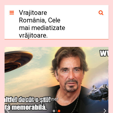
Vrajitoare
România, Cele
mai mediatizate
vrăjitoare.
Dezvaluiribiz.ro banner