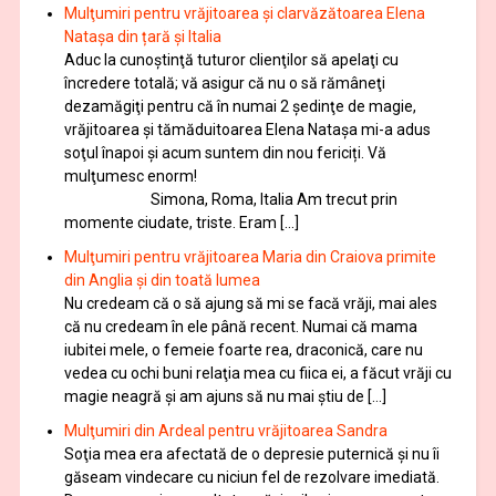
Mulţumiri pentru vrăjitoarea și clarvăzătoarea Elena
Natașa din țară și Italia
Aduc la cunoştinţă tuturor clienţilor să apelaţi cu
încredere totală; vă asigur că nu o să rămâneţi
dezamăgiţi pentru că în numai 2 şedinţe de magie,
vrăjitoarea și tămăduitoarea Elena Natașa mi-a adus
soţul înapoi și acum suntem din nou fericiți. Vă
mulţumesc enorm!
Simona, Roma, Italia Am trecut prin
momente ciudate, triste. Eram […]
Mulţumiri pentru vrăjitoarea Maria din Craiova primite
din Anglia și din toată lumea
Nu credeam că o să ajung să mi se facă vrăji, mai ales
că nu credeam în ele până recent. Numai că mama
iubitei mele, o femeie foarte rea, draconică, care nu
vedea cu ochi buni relaţia mea cu fiica ei, a făcut vrăji cu
magie neagră şi am ajuns să nu mai ştiu de […]
Mulţumiri din Ardeal pentru vrăjitoarea Sandra
Soţia mea era afectată de o depresie puternică şi nu îi
găseam vindecare cu niciun fel de rezolvare imediată.