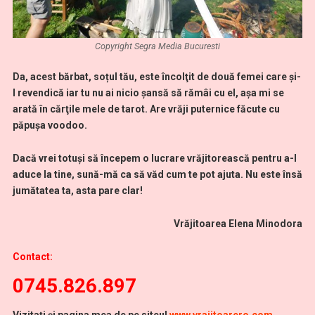
Copyright Segra Media Bucuresti
Da, acest bărbat, soțul tău, este încolţit de două femei care şi-
l revendică iar tu nu ai nicio şansă să rămâi cu el, aşa mi se
arată în cărţile mele de tarot. Are vrăji puternice făcute cu
păpușa voodoo.
Dacă vrei totuşi să începem o lucrare vrăjitorească pentru a-l
aduce la tine, sună-mă ca să văd cum te pot ajuta. Nu este însă
jumătatea ta, asta pare clar!
Vrăjitoarea Elena Minodora
Contact:
0745.826.897