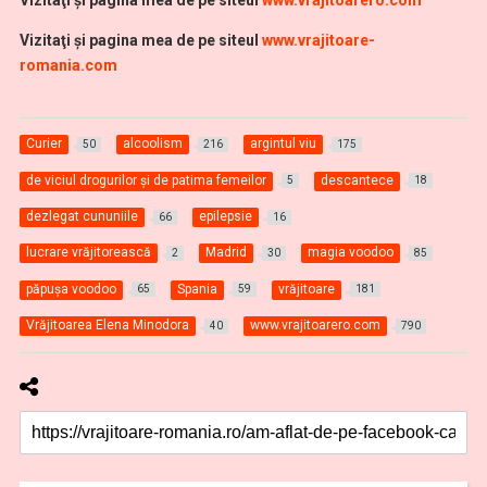
Vizitaţi şi pagina mea de pe siteul
www.vrajitoarero.com
Vizitaţi şi pagina mea de pe siteul
www.vrajitoare-
romania.com
Curier
alcoolism
argintul viu
50
216
175
de viciul drogurilor și de patima femeilor
descantece
5
18
dezlegat cununiile
epilepsie
66
16
lucrare vrăjitorească
Madrid
magia voodoo
2
30
85
păpuşa voodoo
Spania
vrăjitoare
65
59
181
Vrăjitoarea Elena Minodora
www.vrajitoarero.com
40
790