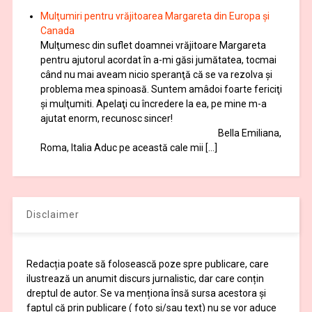
Mulţumiri pentru vrăjitoarea Margareta din Europa și
Canada
Mulţumesc din suflet doamnei vrăjitoare Margareta
pentru ajutorul acordat în a-mi găsi jumătatea, tocmai
când nu mai aveam nicio speranţă că se va rezolva şi
problema mea spinoasă. Suntem amâdoi foarte fericiţi
şi mulţumiti. Apelaţi cu încredere la ea, pe mine m-a
ajutat enorm, recunosc sincer!
Bella Emiliana,
Roma, Italia Aduc pe această cale mii […]
Disclaimer
Redacția poate să folosească poze spre publicare, care
ilustrează un anumit discurs jurnalistic, dar care conțin
dreptul de autor. Se va menționa însă sursa acestora și
faptul că prin publicare ( foto și/sau text) nu se vor aduce