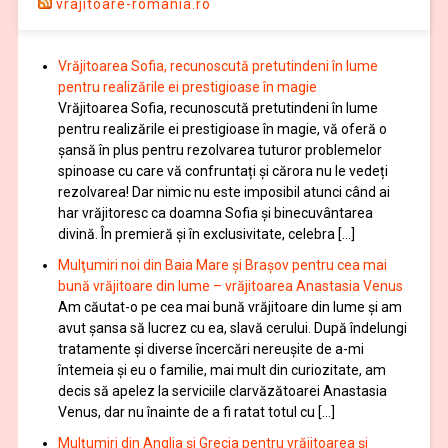
vrajitoare-romania.ro
Vrăjitoarea Sofia, recunoscută pretutindeni în lume
pentru realizările ei prestigioase în magie
Vrăjitoarea Sofia, recunoscută pretutindeni în lume
pentru realizările ei prestigioase în magie, vă oferă o
şansă în plus pentru rezolvarea tuturor problemelor
spinoase cu care vă confruntați și cărora nu le vedeți
rezolvarea! Dar nimic nu este imposibil atunci când ai
har vrăjitoresc ca doamna Sofia şi binecuvântarea
divină. În premieră şi în exclusivitate, celebra […]
Mulţumiri noi din Baia Mare și Brașov pentru cea mai
bună vrăjitoare din lume – vrăjitoarea Anastasia Venus
Am căutat-o pe cea mai bună vrăjitoare din lume și am
avut șansa să lucrez cu ea, slavă cerului. După îndelungi
tratamente şi diverse încercări nereușite de a-mi
întemeia şi eu o familie, mai mult din curiozitate, am
decis să apelez la serviciile clarvăzătoarei Anastasia
Venus, dar nu înainte de a fi ratat totul cu […]
Mulțumiri din Anglia și Grecia pentru vrăjitoarea și