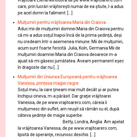
vrăjitoare Elena Minodora de pe www.vrajitoarero.com
care, prin lucrări vrăjitorești numai de ea ştiute, l-a adus
pe acel domn la faliment. […]
Mulţumiri pentru vrăjitoarea Maria din Craiova
Aduc mii de mulţumiri domnei Maria din Craiova pentru
că mi-a adus soţul înapoi încă de la prima şedinţă, deşi
nu credeam într-o asemenea minune. Mii de mulţumiri,
acum sunt foarte fericită. Julia, Koln, Germania Mii de
mulţumiri doamnei Maria din Craiova deoarece m-a
ajuat să-mi găsesc jumătatea. Aveam permanent eşec
în dragoste dar nu […]
Mulţumiri din Uniunea Europeană pentru vrăjitoarea
Vanessa, prințesa magiei negre
Soţul meu, la care ţineam mai mult decât și-ar putea
închipui cineva, m-a părăsit. Dar graţie vrăjitoarei
Vanessa, de pe www.vrajitoarero.com, căreia îi
mulţumesc din suflet, am reuşit să rămân cu el, după
câteva şedinţe de magie superbe.
Betty, Londra, Anglia Am apelat
la vrăjitoarea Vanessa, de pe www.vrajitoarero.com,
lipsită de speranţe, recunosc deschis. […]