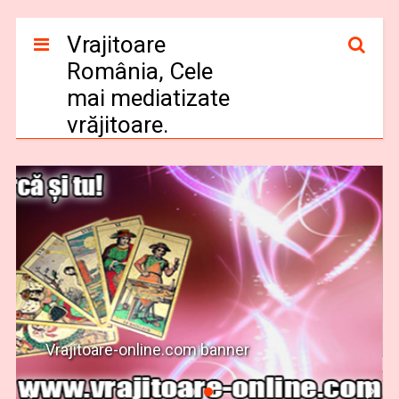
Vrajitoare
România, Cele
mai mediatizate
vrăjitoare.
Vrajitoare-online.com banner