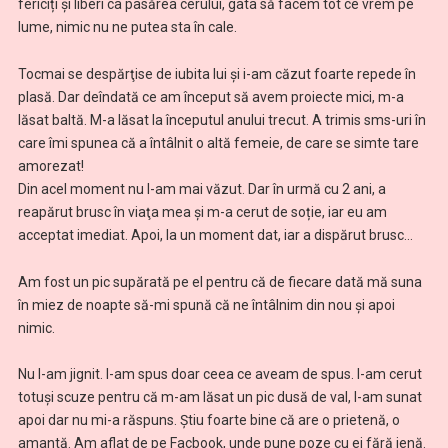
fericiți și liberi ca pasărea cerului, gata să facem tot ce vrem pe
lume, nimic nu ne putea sta în cale.
Tocmai se despărţise de iubita lui şi i-am căzut foarte repede în
plasă. Dar deîndată ce am început să avem proiecte mici, m-a
lăsat baltă. M-a lăsat la începutul anului trecut. A trimis sms-uri în
care îmi spunea că a întâlnit o altă femeie, de care se simte tare
amorezat!
Din acel moment nu l-am mai văzut. Dar în urmă cu 2 ani, a
reapărut brusc în viaţa mea și m-a cerut de soție, iar eu am
acceptat imediat. Apoi, la un moment dat, iar a dispărut brusc…
Am fost un pic supărată pe el pentru că de fiecare dată mă suna
în miez de noapte să-mi spună că ne întâlnim din nou și apoi
nimic.
Nu l-am jignit. I-am spus doar ceea ce aveam de spus. I-am cerut
totuşi scuze pentru că m-am lăsat un pic dusă de val, l-am sunat
apoi dar nu mi-a răspuns. Știu foarte bine că are o prietenă, o
amantă. Am aflat de pe Facbook, unde pune poze cu ei fără jenă.