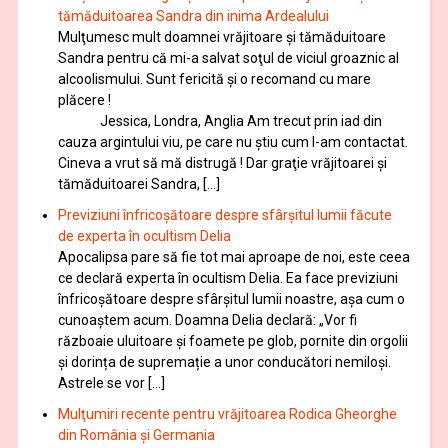
tămăduitoarea Sandra din inima Ardealului
Mulţumesc mult doamnei vrăjitoare și tămăduitoare
Sandra pentru că mi-a salvat soţul de viciul groaznic al
alcoolismului. Sunt fericită și o recomand cu mare
plăcere !
Jessica, Londra, Anglia Am trecut prin iad din
cauza argintului viu, pe care nu știu cum l-am contactat.
Cineva a vrut să mă distrugă ! Dar graţie vrăjitoarei și
tămăduitoarei Sandra, […]
Previziuni înfricoșătoare despre sfârșitul lumii făcute
de experta în ocultism Delia
Apocalipsa pare să fie tot mai aproape de noi, este ceea
ce declară experta în ocultism Delia. Ea face previziuni
înfricoșătoare despre sfârșitul lumii noastre, așa cum o
cunoaștem acum. Doamna Delia declară: „Vor fi
războaie uluitoare și foamete pe glob, pornite din orgolii
și dorința de supremație a unor conducători nemiloși.
Astrele se vor […]
Mulţumiri recente pentru vrăjitoarea Rodica Gheorghe
din România și Germania