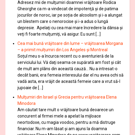
Adresez mii de mulţumiri doamnei vrăjitoare Rodica
Gheorghe ca m-a vindecat de impotenţă şi de patima
jocurilor de noroc, iar pe soția de alcoolism și i-a alungat
un blestem care o nenorocise și i-a adus o lungă
depresie. Apelaţi cu cea mai mare încredere la dânsa şi
veţi fi foarte mulţumiţi, vă asigur. Eu sunt […]
Cea mai bună vrăjitoare din lume – vrăjitoarea Morgana
– a primit mulțumiri din Los Angeles și Montreal
Soțul meu s-a încurca recent cu o aventurieră de la
serviciului lui. Vă daţi seama ce supărată am fost şi cât
de mult am plâns din această cauză… Nu a intresat-o
decât banii, era femeia interesului dar el nu avea ochi să
vadă asta, era vrăjit de această femeie care a vrut să-l
jupoaie de […]
Mulţumiri din Israel și Grecia pentru vrăjitoarea Elena
Minodora
Am căutat tare mult o vrăjitoare bună deoarece un
concurent al firmei mele a apelat la mijloace
neortodoxe, cu magia voodoo, pentru a mă distruge
financiar. Nu m-am lăsat şi am ajuns la doamna