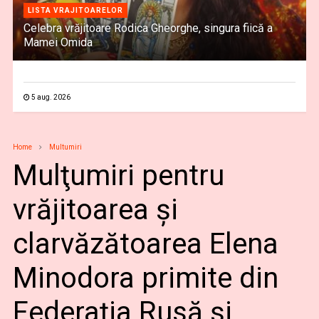
LISTA VRAJITOARELOR
Celebra vrăjitoare Rodica Gheorghe, singura fiică a
Mamei Omida
5 aug. 2026
Home
Multumiri
Mulţumiri pentru
vrăjitoarea şi
clarvăzătoarea Elena
Minodora primite din
Federația Rusă și