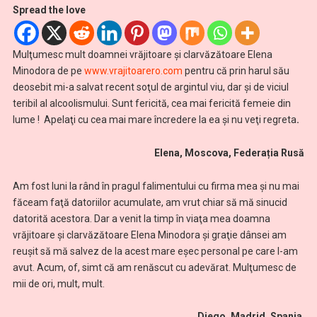
Spread the love
Mulţumesc mult doamnei vrăjitoare şi clarvăzătoare Elena
Minodora de pe
www.vrajitoarero.com
pentru că prin harul său
deosebit mi-a salvat recent soţul de argintul viu, dar și de viciul
teribil al alcoolismului.
Sunt fericită, cea mai fericită femeie din
lume !
Apelaţi cu cea mai mare încredere la ea şi nu veţi regreta
.
Elena, Moscova, Federația Rusă
Am fost luni la rând în pragul falimentului cu firma mea şi nu mai
făceam faţă datoriilor acumulate, am vrut chiar să mă sinucid
datorită acestora. Dar a venit la timp în viaţa mea doamna
vrăjitoare şi clarvăzătoare Elena Minodora şi graţie dânsei am
reuşit să mă salvez de la acest mare eşec personal pe care l-am
avut. Acum, of, simt că am renăscut cu adevărat. Mulţumesc de
mii de ori, mult, mult.
Diego, Madrid, Spania