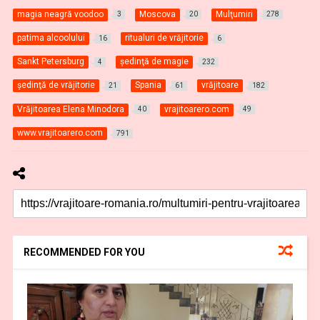
magia neagră voodoo
Moscova
Mulţumiri
3
20
278
patima alcoolului
ritualuri de vrăjitorie
16
6
Sankt Petersburg
şedinţă de magie
4
232
şedinţă de vrăjitorie
Spania
vrăjitoare
21
61
182
Vrăjitoarea Elena Minodora
vrajitoarero.com
40
49
www.vrajitoarero.com
791
RECOMMENDED FOR YOU