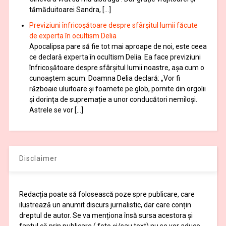
tămăduitoarei Sandra, […]
Previziuni înfricoșătoare despre sfârșitul lumii făcute
de experta în ocultism Delia
Apocalipsa pare să fie tot mai aproape de noi, este ceea
ce declară experta în ocultism Delia. Ea face previziuni
înfricoșătoare despre sfârșitul lumii noastre, așa cum o
cunoaștem acum. Doamna Delia declară: „Vor fi
războaie uluitoare și foamete pe glob, pornite din orgolii
și dorința de supremație a unor conducători nemiloși.
Astrele se vor […]
Disclaimer
Redacția poate să folosească poze spre publicare, care
ilustrează un anumit discurs jurnalistic, dar care conțin
dreptul de autor. Se va menționa însă sursa acestora și
faptul că prin publicare ( foto și/sau text) nu se vor aduce