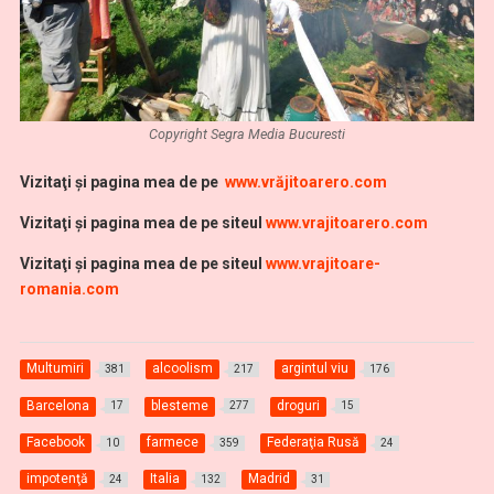
Copyright Segra Media Bucuresti
Vi
zitaţi şi pagina mea de pe
www.vrăjitoarero.com
Vizitaţi şi pagina mea de pe siteul
www.vrajitoarero.com
Vizitaţi şi pagina mea de pe siteul
www.vrajitoare-
romania.com
Multumiri
alcoolism
argintul viu
381
217
176
Barcelona
blesteme
droguri
17
277
15
Facebook
farmece
Federaţia Rusă
10
359
24
impotenţă
Italia
Madrid
24
132
31