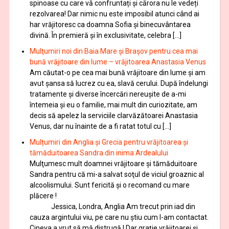
spinoase cu care vă confruntați și cărora nu le vedeți
rezolvarea! Dar nimic nu este imposibil atunci când ai
har vrăjitoresc ca doamna Sofia şi binecuvântarea
divină. În premieră şi în exclusivitate, celebra […]
Mulţumiri noi din Baia Mare și Brașov pentru cea mai
bună vrăjitoare din lume – vrăjitoarea Anastasia Venus
Am căutat-o pe cea mai bună vrăjitoare din lume și am
avut șansa să lucrez cu ea, slavă cerului. După îndelungi
tratamente şi diverse încercări nereușite de a-mi
întemeia şi eu o familie, mai mult din curiozitate, am
decis să apelez la serviciile clarvăzătoarei Anastasia
Venus, dar nu înainte de a fi ratat totul cu […]
Mulțumiri din Anglia și Grecia pentru vrăjitoarea și
tămăduitoarea Sandra din inima Ardealului
Mulţumesc mult doamnei vrăjitoare și tămăduitoare
Sandra pentru că mi-a salvat soţul de viciul groaznic al
alcoolismului. Sunt fericită și o recomand cu mare
plăcere !
Jessica, Londra, Anglia Am trecut prin iad din
cauza argintului viu, pe care nu știu cum l-am contactat.
Cineva a vrut să mă distrugă ! Dar graţie vrăjitoarei și