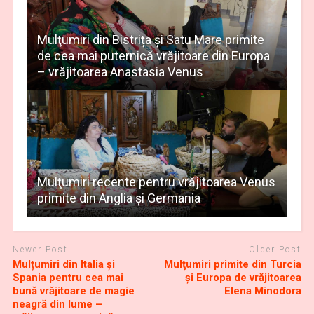
Mulţumiri din Bistrița și Satu Mare primite
de cea mai puternică vrăjitoare din Europa
– vrăjitoarea Anastasia Venus
Mulţumiri recente pentru vrăjitoarea Venus
primite din Anglia și Germania
Newer Post
Older Post
Mulțumiri din Italia și
Mulţumiri primite din Turcia
Spania pentru cea mai
și Europa de vrăjitoarea
bună vrăjitoare de magie
Elena Minodora
neagră din lume –