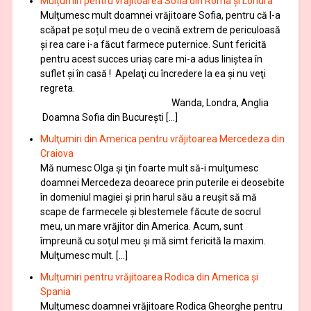
Mulțumiri pentru vrăjitoarea Sofia din Roma și Londra
Mulţumesc mult doamnei vrăjitoare Sofia, pentru că l-a
scăpat pe soțul meu de o vecină extrem de periculoasă
și rea care i-a făcut farmece puternice. Sunt fericită
pentru acest succes uriaș care mi-a adus liniștea în
suflet și în casă ! Apelaţi cu încredere la ea şi nu veţi
regreta.
Wanda, Londra, Anglia
Doamna Sofia din București […]
Mulţumiri din America pentru vrăjitoarea Mercedeza din
Craiova
Mă numesc Olga şi ţin foarte mult să-i mulţumesc
doamnei Mercedeza deoarece prin puterile ei deosebite
în domeniul magiei şi prin harul său a reuşit să mă
scape de farmecele şi blestemele făcute de socrul
meu, un mare vrăjitor din America. Acum, sunt
împreună cu soţul meu şi mă simt fericită la maxim.
Mulţumesc mult. […]
Mulțumiri pentru vrăjitoarea Rodica din America și
Spania
Mulţumesc doamnei vrăjitoare Rodica Gheorghe pentru