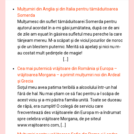
Mulțumiri din Anglia și din Italia pentru tămăduitoarea
Somerda
Mulţumesc din suflet tămăduitoarei Somerda pentru
ajutorul acordat în a-mi găsi jumătatea, după ce de ani
de zile am eşuat în găsirea sufletul meu pereche la care
tânjeam mereu. M-a scăpat şi de viciul jocurilor de noroc
şi de un blestem puternic. Merită să apelaţi şi nici nu m-
au costat mult şedinţele de magie!
[…]
Cea mai puternică vrăjitoare din România și Europa –
vrăjitoarea Morgana – a primit mulțumiri noi din Ardeal
și Grecia
Soţul meu avea patima teribilă a alcoolului într-un hal
fără de hal. Nu mai ştiam ce să fac pentru a-l scăpa de
acest viciu şi a-mi păstra familia unită. Toate se duceau
de râpă, era cumplit! O colegă de serviciu care
frecventează des vrăjitoarele din Europa m-a îndrumat
spre celebra vrăjitoare Morgana, de pe siteul
www.vrajitoarero.com, […]