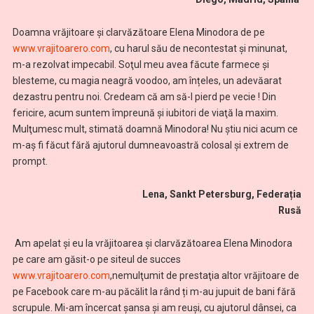
Doamna vrăjitoare şi clarvăzătoare Elena Minodora de pe
www.vrajitoarero.com
, cu harul său de necontestat şi minunat,
m-a rezolvat impecabil. Soţul meu avea făcute farmece şi
blesteme, cu magia neagră voodoo, am înțeles, un adevăarat
dezastru pentru noi. Credeam că am să-l pierd pe vecie ! Din
fericire, acum suntem împreună şi iubitori de viaţă la maxim.
Mulţumesc mult, stimată doamnă Minodora! Nu ştiu nici acum ce
m-aş fi făcut fără ajutorul dumneavoastră colosal și extrem de
prompt.
Lena, Sankt Petersburg, Federația
Rusă
Am apelat şi eu la vrăjitoarea şi clarvăzătoarea Elena Minodora
pe care am găsit-o pe siteul de succes
www.vrajitoarero.com
,nemulţumit de prestaţia altor vrăjitoare de
pe Facebook care m-au păcălit la rând ți m-au jupuit de bani fără
scrupule. Mi-am încercat şansa şi am reuşi, cu ajutorul dânsei, ca