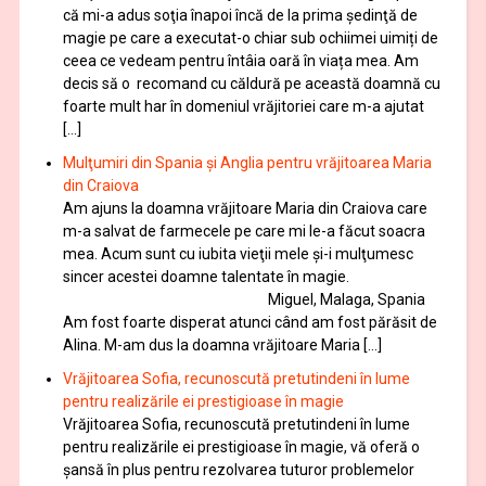
că mi-a adus soţia înapoi încă de la prima şedinţă de
magie pe care a executat-o chiar sub ochiimei uimiți de
ceea ce vedeam pentru întâia oară în viața mea. Am
decis să o recomand cu căldură pe această doamnă cu
foarte mult har în domeniul vrăjitoriei care m-a ajutat
[…]
Mulţumiri din Spania şi Anglia pentru vrăjitoarea Maria
din Craiova
Am ajuns la doamna vrăjitoare Maria din Craiova care
m-a salvat de farmecele pe care mi le-a făcut soacra
mea. Acum sunt cu iubita vieţii mele şi-i mulţumesc
sincer acestei doamne talentate în magie.
Miguel, Malaga, Spania
Am fost foarte disperat atunci când am fost părăsit de
Alina. M-am dus la doamna vrăjitoare Maria […]
Vrăjitoarea Sofia, recunoscută pretutindeni în lume
pentru realizările ei prestigioase în magie
Vrăjitoarea Sofia, recunoscută pretutindeni în lume
pentru realizările ei prestigioase în magie, vă oferă o
şansă în plus pentru rezolvarea tuturor problemelor