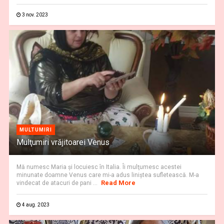
3 nov. 2023
MULTUMIRI
Mulţumiri vrăjitoarei Venus
Mă numesc Maria şi locuiesc în Italia. Îi mulţumesc acestei
minunate doamne Venus care mi-a adus liniştea sufletească. M-a
Read More
vindecat de atacuri de pani ...
4 aug. 2023