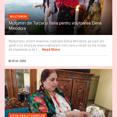
MULTUMIRI
Mulţumiri din Turcia și Italia pentru vrăjitoarea Elena
Minodora
Mulţumesc enorm doamnei vrăjitoare Elena Minodora, pe care am
găsit-o cu anunț pe www.vrajtoarero.com care a reuşit să mă scape
Read More
de impotenţă şi de f ...
24 iul. 2026
LISTA VRAJITOARELOR