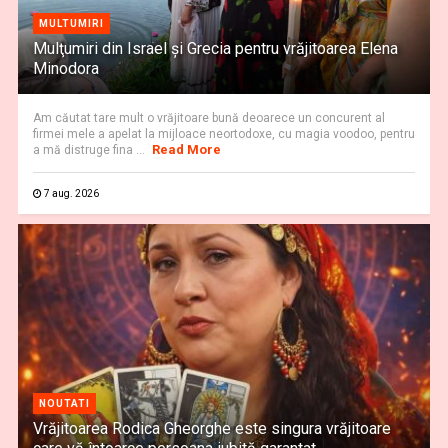
MULTUMIRI
Mulţumiri din Israel și Grecia pentru vrăjitoarea Elena
Minodora
Am căutat tare mult o vrăjitoare bună deoarece un concurent al
firmei mele a apelat la mijloace neortodoxe, cu magia voodoo, pentru
Read More
a mă distruge fina ...
7 aug. 2026
NOUTATI
Vrăjitoarea Rodica Gheorghe este singura vrăjitoare