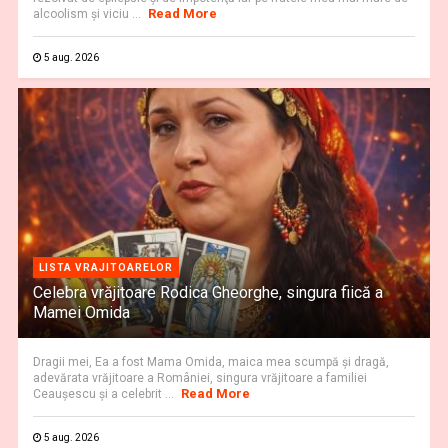
Read More
alcoolism și viciu ...
5 aug. 2026
LISTA VRAJITOARELOR
Celebra vrăjitoare Rodica Gheorghe, singura fiică a
Mamei Omida
Dragii mei, Ea a fost Mama Omida, maica mea scumpă și dragă,
adevărata vrăjitoare a României, singura vrăjitoare a familiei
Read More
Ceaușescu și a celebrit ...
5 aug. 2026