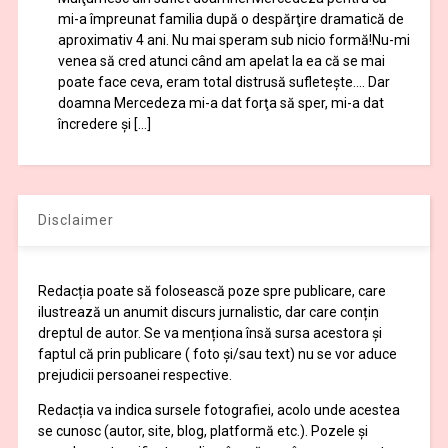
mi-a împreunat familia după o despărţire dramatică de
aproximativ 4 ani. Nu mai speram sub nicio formă!Nu-mi
venea să cred atunci când am apelat la ea că se mai
poate face ceva, eram total distrusă sufleteşte…. Dar
doamna Mercedeza mi-a dat forţa să sper, mi-a dat
încredere şi […]
Disclaimer
Redacția poate să folosească poze spre publicare, care
ilustrează un anumit discurs jurnalistic, dar care conțin
dreptul de autor. Se va menționa însă sursa acestora și
faptul că prin publicare ( foto și/sau text) nu se vor aduce
prejudicii persoanei respective.
Redacția va indica sursele fotografiei, acolo unde acestea
se cunosc (autor, site, blog, platformă etc.). Pozele și