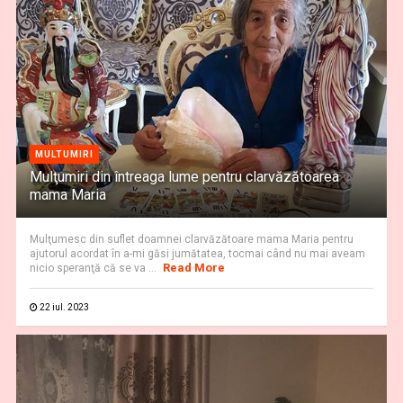
MULTUMIRI
Mulţumiri din întreaga lume pentru clarvăzătoarea
mama Maria
Mulţumesc din suflet doamnei clarvăzătoare mama Maria pentru
ajutorul acordat în a-mi găsi jumătatea, tocmai când nu mai aveam
Read More
nicio speranţă că se va ...
22 iul. 2023