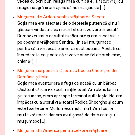
vedea cu ochi buni relaţia mea cu fiica ei, a făcut vrăji cu
magie neagră şi am ajuns să nu mai ştiu de […]
Mulţumiri din Ardeal pentru vrăjitoarea Sandra
Soţia mea era afectată de o depresie puternică şi nu îi
găseam vindecare cu niciun fel de rezolvare imediată.
Dumnezeu mi-a ascultat rugăciunile şi am cunoscut-o
pe doamna vrăjitoare Sandra. Ţin să-i mulţumesc
pentru că a vindecat-o şi ne-a redat bucuria. Apelaţi cu
încredere la ea, poate să rezolve orice fel de probleme,
chiar şi […]
Mulţumiri noi pentru vrăjitoarea Rodica Gheorghe din
România și Italia
Soţia mea aventurieră a fugit de acasă cu un bărbat
căsătorit căruia i-a sucit mințile total. Am plâns luni în
șir, recunosc, eram aproape terminat sufletește. Ne-am
împăcat cu ajutorul vrăjitoarei Rodica Gheorghe şi acum
este foarte bine. Mulţumesc mult, mult. Am fost la
multe vrăjitoare dar am avut șansă de data asta și-i
mulțumesc […]
Mulțumiri din America pentru celebra vrăjitoare