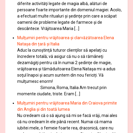
diferite activităţi legate de magia albă, alături de
persoane foarte importante din domeniul magiei. Acolo,
a efectuat multe ritualuri şi şedinţe prin care a scăpat
oamenii de probleme legate de farmece şi de
descântece. Vrăjitoarea Maria […]
Mulţumiri pentru vrăjitoarea și clarvăzătoarea Elena
Natașa din țară și Italia
Aduc la cunoştinţă tuturor clienţilor să apelaţi cu
încredere totală; vă asigur că nu o să rămâneţi
dezamăgiţi pentru că în numai 2 şedinţe de magie,
vrăjitoarea și tămăduitoarea Elena Natașa mi-a adus
soţul înapoi și acum suntem din nou fericiți. Vă
mulţumesc enorm!
Simona, Roma, Italia Am trecut prin
momente ciudate, triste. Eram […]
Mulţumiri pentru vrăjitoarea Maria din Craiova primite
din Anglia și din toată lumea
Nu credeam că o să ajung să mi se facă vrăji, mai ales
că nu credeam în ele până recent. Numai că mama
iubitei mele, o femeie foarte rea, draconică, care nu