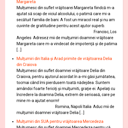
Margareta
Mulțumesc din suflet vrăjitoarei Margareta fiindcă m-a
ajutat să scap de viciul alcoolului, o patimă care mi-a
secătuit familia de bani. A fost un miracol real și nu am
cuvinte de gratitudine pentru acest ajutor superb.
Francisc, Los
Angeles Adresez mii de mulţumiri doamnei vrăjitoare
Margareta care m-a vindecat de impotenţă şi de patima
[…]
Mulţumiri din Italia și Arad primite de vrăjitoarea Delia
din Craiova
Mulţumesc din suflet doamnei vrăjitoare Delia din
Craiova, pentru ajutorul acordat în a-mi găsi jumătatea,
tocmai când îmi pierdusem toată nădejdea. Suntem
amândoi foarte fericiţi şi mulţumiti, graţie ei. Apelaţi cu
încredere la doamna Delia, extrem de serioasă, care pe
mine m-a ajutat enorm!
Romina, Napoli Italia Aduc mii de
mulţumiri doamnei vrăjitoare Delia […]
Mulţumiri din SUA pentru vrăjitoarea Mercedeza
Mulţumesc din suflet doamnei Mercedeza pentru că