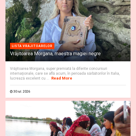
LISTA VRAJITOARELOR
Vrăjitoarea Morgana, maestra magiei negre
Vrăjitoarea Morgana, super premiată la diferite concursuri
internaţionale, care se află acum, în perioada sărbătorilor în Italia,
Read More
lucrează excelent cu ...
30 iul. 2026