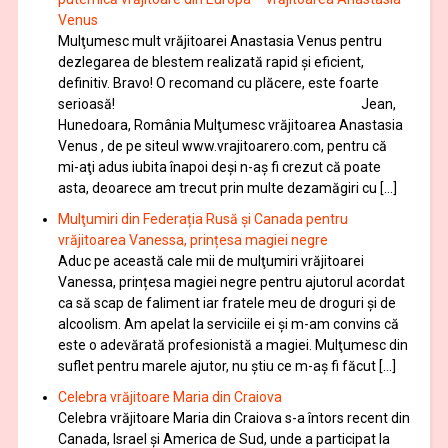
Venus
Mulţumesc mult vrăjitoarei Anastasia Venus pentru
dezlegarea de blestem realizată rapid și eficient,
definitiv. Bravo! O recomand cu plăcere, este foarte
serioasă! Jean,
Hunedoara, România Mulţumesc vrăjitoarea Anastasia
Venus , de pe siteul www.vrajitoarero.com, pentru că
mi-aţi adus iubita înapoi deşi n-aş fi crezut că poate
asta, deoarece am trecut prin multe dezamăgiri cu […]
Mulţumiri din Federația Rusă și Canada pentru
vrăjitoarea Vanessa, prințesa magiei negre
Aduc pe această cale mii de mulţumiri vrăjitoarei
Vanessa, prințesa magiei negre pentru ajutorul acordat
ca să scap de faliment iar fratele meu de droguri și de
alcoolism. Am apelat la serviciile ei şi m-am convins că
este o adevărată profesionistă a magiei. Mulţumesc din
suflet pentru marele ajutor, nu știu ce m-aș fi făcut […]
Celebra vrăjitoare Maria din Craiova
Celebra vrăjitoare Maria din Craiova s-a întors recent din
Canada, Israel şi America de Sud, unde a participat la