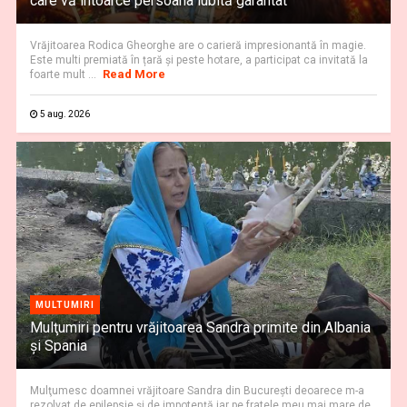
care vă întoarce persoana iubită garantat
Vrăjitoarea Rodica Gheorghe are o carieră impresionantă în magie.
Este multi premiată în țară și peste hotare, a participat ca invitată la
Read More
foarte mult ...
5 aug. 2026
MULTUMIRI
Mulţumiri pentru vrăjitoarea Sandra primite din Albania
și Spania
Mulţumesc doamnei vrăjitoare Sandra din București deoarece m-a
rezolvat de epilepsie și de impotenţă iar pe fratele meu mai mare de