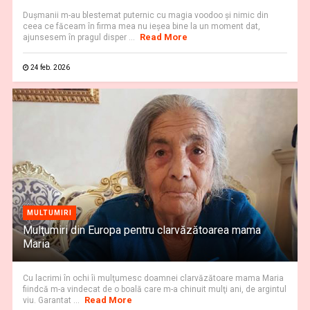
Duşmanii m-au blestemat puternic cu magia voodoo şi nimic din
ceea ce făceam în firma mea nu ieşea bine la un moment dat,
Read More
ajunsesem în pragul disper ...
24 feb. 2026
MULTUMIRI
Mulţumiri din Europa pentru clarvăzătoarea mama
Maria
Cu lacrimi în ochi îi mulţumesc doamnei clarvăzătoare mama Maria
fiindcă m-a vindecat de o boală care m-a chinuit mulţi ani, de argintul
Read More
viu. Garantat ...