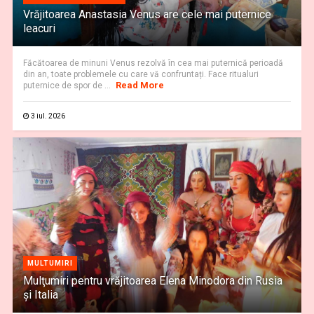
Vrăjitoarea Anastasia Venus are cele mai puternice
leacuri
Făcătoarea de minuni Venus rezolvă în cea mai puternică perioadă
din an, toate problemele cu care vă confruntați. Face ritualuri
Read More
puternice de spor de ...
3 iul. 2026
MULTUMIRI
Mulţumiri pentru vrăjitoarea Elena Minodora din Rusia
și Italia