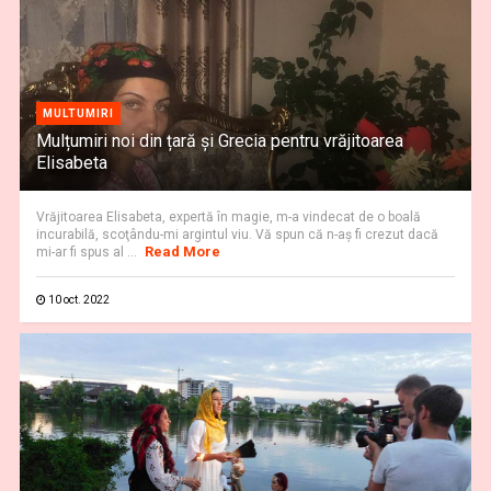
MULTUMIRI
Mulțumiri noi din țară și Grecia pentru vrăjitoarea
Elisabeta
Vrăjitoarea Elisabeta, expertă în magie, m-a vindecat de o boală
incurabilă, scoţându-mi argintul viu. Vă spun că n-aş fi crezut dacă
Read More
mi-ar fi spus al ...
10 oct. 2022