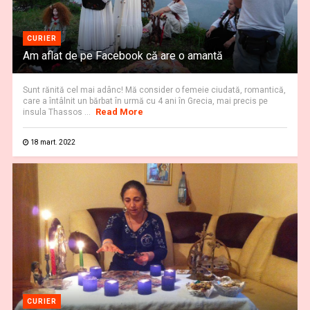
CURIER
Am aflat de pe Facebook că are o amantă
Sunt rănită cel mai adânc! Mă consider o femeie ciudată, romantică,
care a întâlnit un bărbat în urmă cu 4 ani în Grecia, mai precis pe
Read More
insula Thassos ...
18 mart. 2022
CURIER