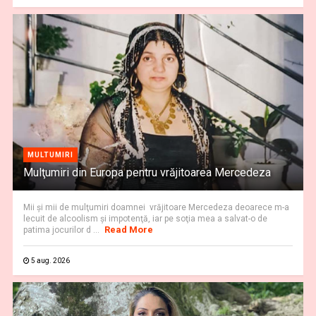
MULTUMIRI
Mulţumiri din Europa pentru vrăjitoarea Mercedeza
Mii şi mii de mulţumiri doamnei vrăjitoare Mercedeza deoarece m-a
lecuit de alcoolism şi impotenţă, iar pe soţia mea a salvat-o de
Read More
patima jocurilor d ...
5 aug. 2026