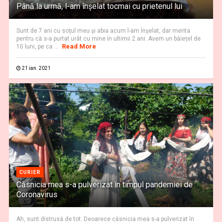
Până la urmă, l-am înșelat tocmai cu prietenul lui
Sunt de 7 ani cu soţul meu şi abia acum l-am înşelat, dar merita
pentru că s-a purtat urât cu mine în ultimii 2 ani. Avem un băiețel de
Read More
10 luni, pe ca ...
21 ian. 2021
CURIER
Căsnicia mea s-a pulverizat în timpul pandemiei de
Coronavirus
Ah, sunt distrusă de tot. Deoarece căsnicia mea s-a pulverizat în