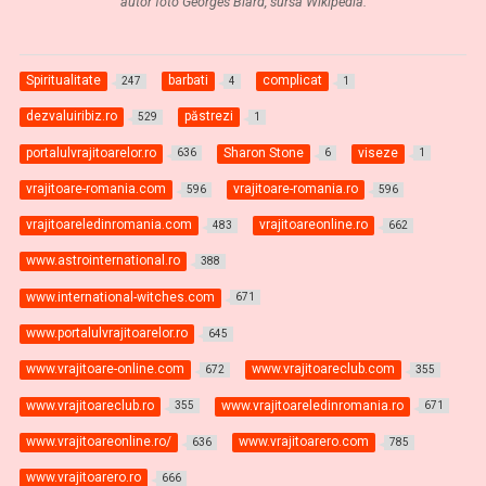
autor foto Georges Biard, sursa Wikipedia.
Spiritualitate
barbati
complicat
247
4
1
dezvaluiribiz.ro
păstrezi
529
1
portalulvrajitoarelor.ro
Sharon Stone
viseze
636
6
1
vrajitoare-romania.com
vrajitoare-romania.ro
596
596
vrajitoareledinromania.com
vrajitoareonline.ro
483
662
www.astrointernational.ro
388
www.international-witches.com
671
www.portalulvrajitoarelor.ro
645
www.vrajitoare-online.com
www.vrajitoareclub.com
672
355
www.vrajitoareclub.ro
www.vrajitoareledinromania.ro
355
671
www.vrajitoareonline.ro/
www.vrajitoarero.com
636
785
www.vrajitoarero.ro
666