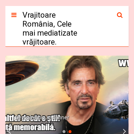
Vrajitoare
România, Cele
mai mediatizate
vrăjitoare.
Dezvaluiribiz.ro banner