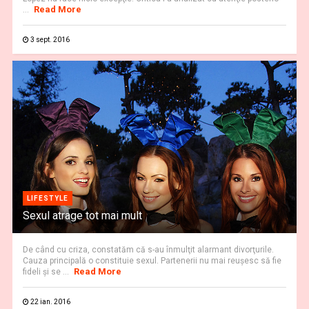
Read More
...
3 sept. 2016
LIFESTYLE
Sexul atrage tot mai mult
De când cu criza, constatăm că s-au înmulţit alarmant divorţurile.
Cauza principală o constituie sexul. Partenerii nu mai reuşesc să fie
Read More
fideli şi se ...
22 ian. 2016