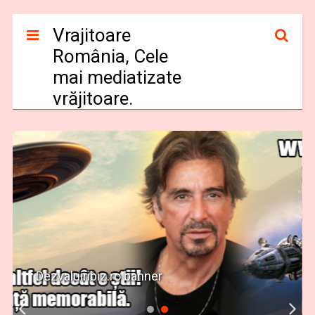
Vrajitoare
România, Cele
mai mediatizate
vrăjitoare.
Dezvaluiribiz.ro banner