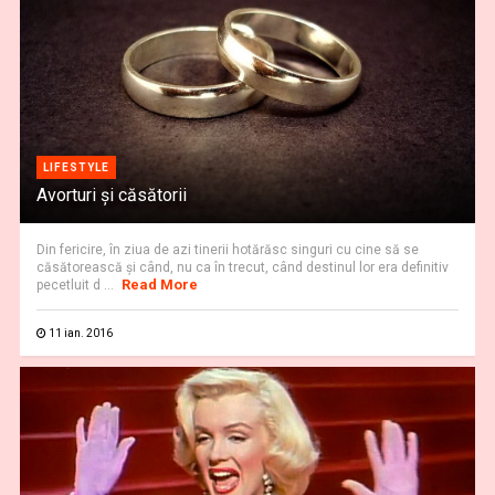
LIFESTYLE
Avorturi şi căsătorii
Din fericire, în ziua de azi tinerii hotărăsc singuri cu cine să se
căsătorească şi când, nu ca în trecut, când destinul lor era definitiv
Read More
pecetluit d ...
11 ian. 2016