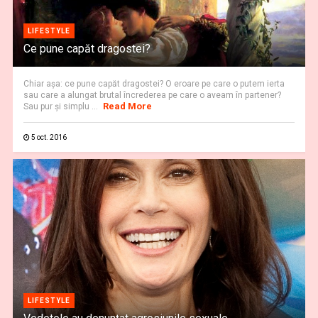
LIFESTYLE
Ce pune capăt dragostei?
Chiar aşa: ce pune capăt dragostei? O eroare pe care o putem ierta
sau care a alungat brutal încrederea pe care o aveam în partener?
Read More
Sau pur şi simplu ...
5 oct. 2016
LIFESTYLE