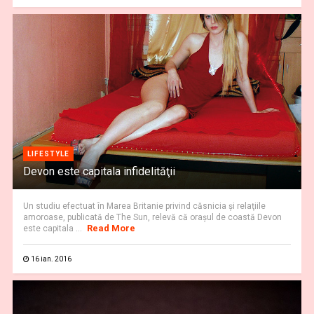
LIFESTYLE
Devon este capitala infidelităţii
Un studiu efectuat în Marea Britanie privind căsnicia şi relaţiile
amoroase, publicată de The Sun, relevă că oraşul de coastă Devon
Read More
este capitala ...
16 ian. 2016