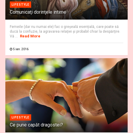
LIFESTYLE
Comunicaţi dorinţele intime
Femeile (dar nu numai ele) fac o greşeală esenţială, care poate să
ducă la confuzie, la agravarea relaţiei şi probabil chiar la despărţire.
Read More
Vă ...
5 ian. 2016
LIFESTYLE
Ce pune capăt dragostei?