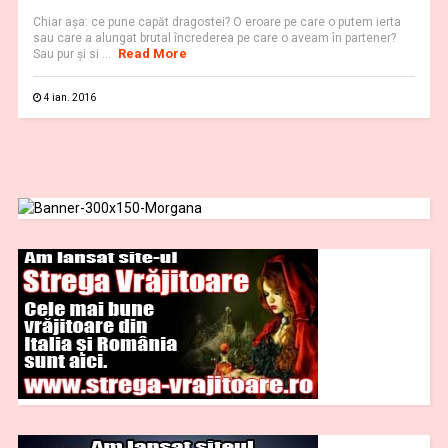
Chiar aşa: ce pune capăt dragostei? O eroare pe care o putem ierta
sau care a alungat brutal încrederea pe care o aveam în partener?
Read More
Sau pur şi si ...
4 ian. 2016