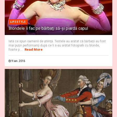
LIFESTYLE
Blondele îi fac pe bărbaţi să-şi piardă capul
Iată ce spun oamenii de ştiinţă. Testele au arătat că bărbaţii au fost
mai puţin performanţi după ce li s-au arătat fotografii cu blonde,
Read More
foarte p ...
9 ian. 2016