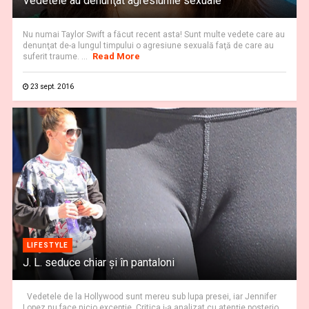
Vedetele au denunţat agresiunile sexuale
Nu numai Taylor Swift a făcut recent asta! Sunt multe vedete care au
denunţat de-a lungul timpului o agresiune sexuală faţă de care au
Read More
suferit traume. ...
23 sept. 2016
LIFESTYLE
J. L. seduce chiar şi în pantaloni
Vedetele de la Hollywood sunt mereu sub lupa presei, iar Jennifer
Lopez nu face nicio excepţie. Critica i-a analizat cu atenţie posterio