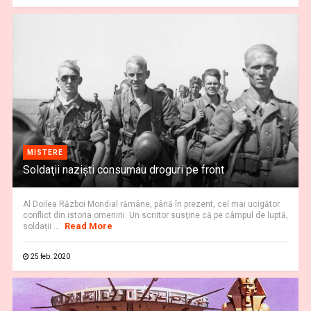
MISTERE
Soldaţii nazişti consumau droguri pe front
Al Doilea Război Mondial rămâne, până în prezent, cel mai ucigător
conflict din istoria omenirii. Un scriitor susţine că pe câmpul de luptă,
Read More
soldații ...
25 feb. 2020