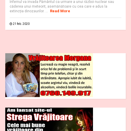
Infernul va invada Pământul ca urmare a unui război nuclear sau
căderea unui meteorit, asemănătoare cu cea care e adus la
Read More
extincția dinozaurilor. ...
21 feb. 2020