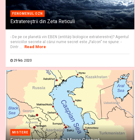
FENOMENUL OZN
Extratereştrii din Zeta Reticuli
- De pe ce planetă vin EBEN (entităţi biologice extraterestre)? Agentul
serviciilor secrete al cărui nume secret este „Falcon” ne spune: -
Read More
Dintr ...
29 feb. 2020
MISTERE