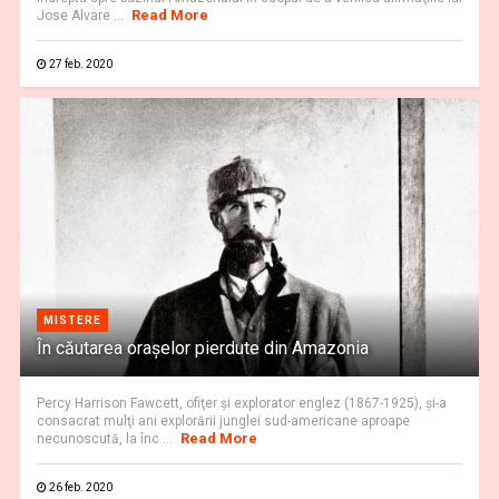
Read More
Jose Alvare ...
27 feb. 2020
MISTERE
În căutarea oraşelor pierdute din Amazonia
Percy Harrison Fawcett, ofiţer şi explorator englez (1867-1925), şi-a
consacrat mulţi ani explorării junglei sud-americane aproape
Read More
necunoscută, la înc ...
26 feb. 2020