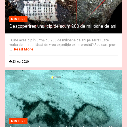
MISTERE
Descoperirea unui cip de acum 200 de milioane de ani
Cine avea cip în urmă cu 200 de milioane de ani pe Terra? Este
vorba de un rest lăsat de vreo expediţie extraterestră? Sau care provi
Read More
...
23 feb. 2020
MISTERE