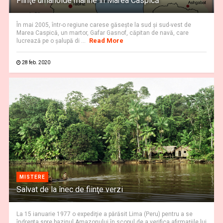
Fiinţe umanoide marine în Marea Caspică
În mai 2005, într-o regiune carese găseşte la sud şi sud-vest de
Marea Caspică, un martor, Gafar Gasnof, căpitan de navă, care
Read More
lucrează pe o şalupă di ...
28 feb. 2020
MISTERE
Salvat de la înec de fiinţe verzi
La 15 ianuarie 1977 o expediţie a părăsit Lima (Peru) pentru a se
îndrepta spre bazinul Amazonului în scopul de a verifica afirmaţiile lui