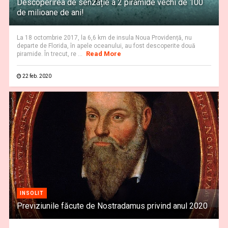
Descoperirea de senzație a 2 piramide vechi de 100
de milioane de ani!
La 18 octombrie 2017, la 6,6 km de insula Noua Providență, nu
departe de Florida, în apele oceanului, au fost descoperite două
Read More
piramide. În trecut, re ...
22 feb. 2020
INSOLIT
Previziunile făcute de Nostradamus privind anul 2020