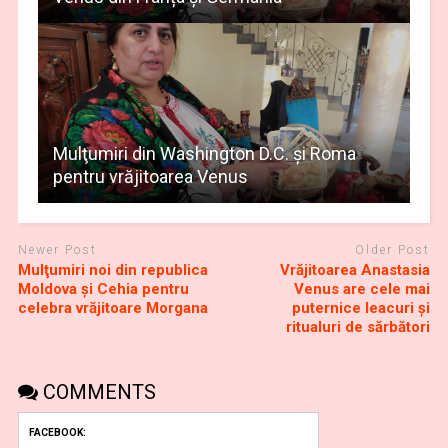
Mulţumiri din Washington D.C. și Roma
pentru vrăjitoarea Venus
Newer Post
Older Post
Mulţumiri noi din republica
Vrăjitoarea Anastasia
Moldova și Cehia pentru
Venus are cele mai
celebra vrăjitoare Morgana
puternice leacuri și
ritualuri de sărbători
COMMENTS
FACEBOOK: