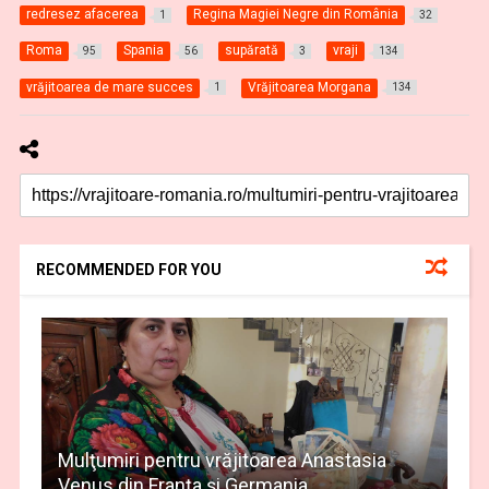
redresez afacerea
Regina Magiei Negre din România
1
32
Roma
Spania
supărată
vraji
95
56
3
134
vrăjitoarea de mare succes
Vrăjitoarea Morgana
1
134
RECOMMENDED FOR YOU
Mulţumiri pentru vrăjitoarea Anastasia
Venus din Franța și Germania