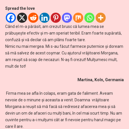
Spread the love
Când el m-a părăsit, am crezut brusc că lumea mea se
prăbuşeşte efectiv și m-am speriat teribil. Eram foarte supărată,
confuză şi vă declar că am plâns foarte tare.
Nimic nu mai mergea. Mi s-au făcut farmece puternice şi doream
să mă salvez de acest coșmar. Cu ajutorul vrăjitoarei Morgana,
am reuşit să scap de necazuri. N-aş fi crezut! Mulţumesc mult,
mult de tot!
Martina, Koln, Germania
Firma mea se afla în colaps, eram gata de faliment. Aveam
nevoie de o minune şi aceasta a venit. Doamna vrăjitoare
Morgana a reuşit să mă facă să redresez afacerea mea şi să
devin un om de afaceri cu mulți bani, în cel mai scurt timp. Nu am
cuvinte pentru a-i mulţumi cât ar fi nevoie pentru harul magic pe
care îl are.