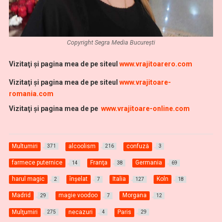
Copyright Segra Media București
Vizitaţi şi pagina mea de pe siteul
www.vrajitoarero.com
Vizitaţi şi pagina mea de pe siteul
www.vrajitoare-
romania.com
Vi
zitaţi şi pagina mea de pe
www.vrajitoare-online.com
Multumiri
alcoolism
confuză
371
216
3
farmece puternice
Franţa
Germania
14
38
69
harul magic
înşelat
Italia
Koln
2
7
127
18
Madrid
magie voodoo
Morgana
29
7
12
Mulţumiri
necazuri
Paris
275
4
29