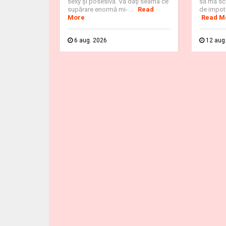
sexy şi posesivă. Vă daţi seama ce
să mă sca
supărare enormă mi- ...
Read
de impote
More
Read M
6 aug. 2026
12 aug