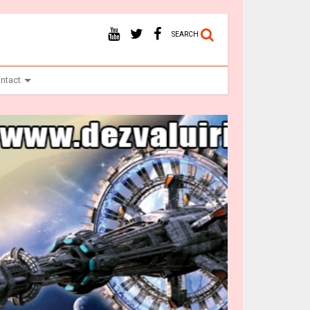
SEARCH
ntact
Ba