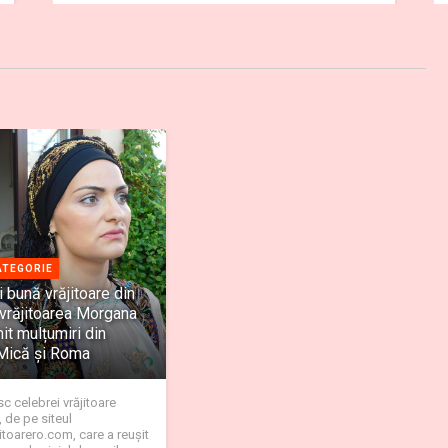
ATEGORIE
 bună vrăjitoare din
vrăjitoarea Morgana
it mulțumiri din
Mică și Roma
 celebrei vrăjitoare
 de pe siteul
toarero.com, care a reuşit