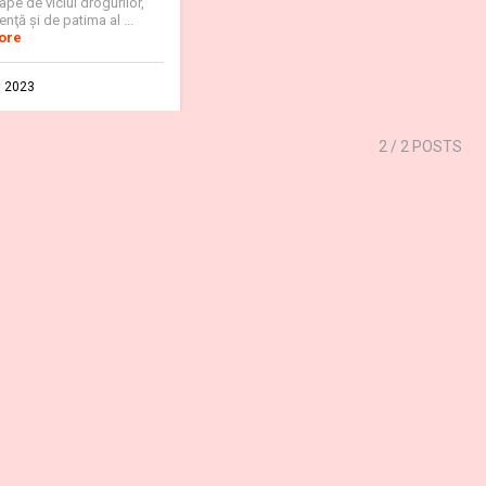
pe de viciul drogurilor,
nţă şi de patima al ...
ore
. 2023
2
/ 2 POSTS