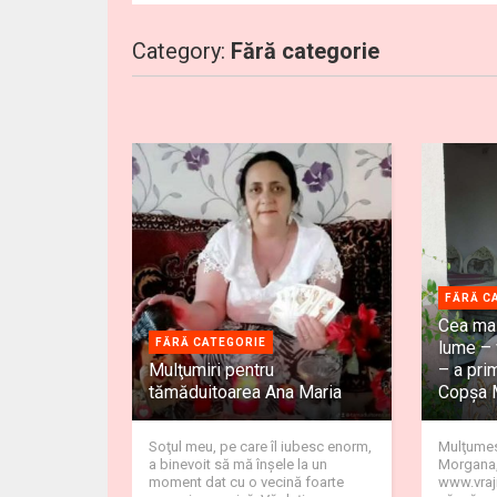
Category:
Fără categorie
FĂRĂ C
Cea mai
FĂRĂ CATEGORIE
lume – 
Mulţumiri pentru
– a prim
tămăduitoarea Ana Maria
Copșa 
Soţul meu, pe care îl iubesc enorm,
Mulţumesc
a binevoit să mă înşele la un
Morgana,
moment dat cu o vecină foarte
www.vraji