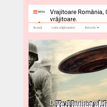
Vrajitoare România, 
MENU
vrăjitoare.
Acasă
Lista vrăjitoarelor
Articole
Dezvaluiribiz.ro b