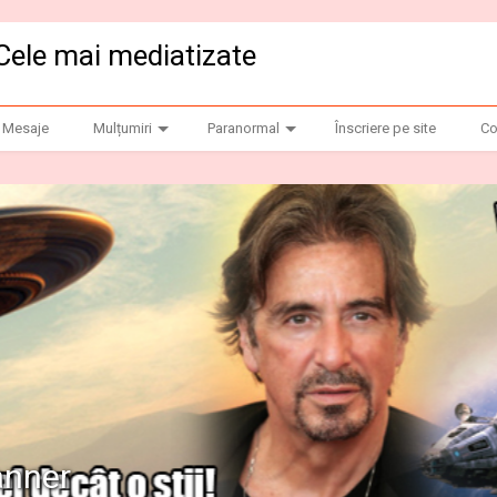
Cele mai mediatizate
Mesaje
Mulțumiri
Paranormal
Înscriere pe site
Co
anner