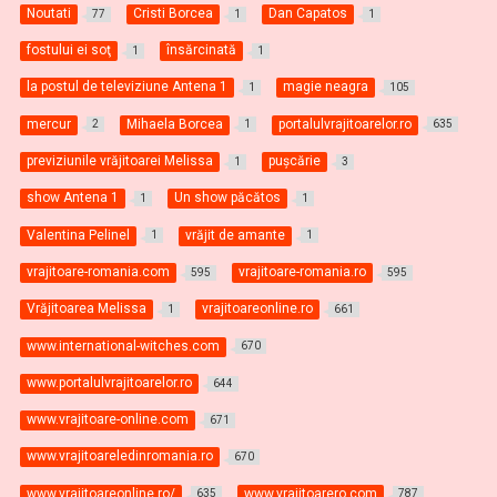
Noutati
Cristi Borcea
Dan Capatos
77
1
1
fostului ei soţ
însărcinată
1
1
la postul de televiziune Antena 1
magie neagra
1
105
mercur
Mihaela Borcea
portalulvrajitoarelor.ro
2
1
635
previziunile vrăjitoarei Melissa
pușcărie
1
3
show Antena 1
Un show păcătos
1
1
Valentina Pelinel
vrăjit de amante
1
1
vrajitoare-romania.com
vrajitoare-romania.ro
595
595
Vrăjitoarea Melissa
vrajitoareonline.ro
1
661
www.international-witches.com
670
www.portalulvrajitoarelor.ro
644
www.vrajitoare-online.com
671
www.vrajitoareledinromania.ro
670
www.vrajitoareonline.ro/
www.vrajitoarero.com
635
787