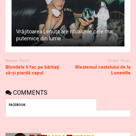
Vrăjitoarea Lenuţa are ritualurile cele mai
puternice din lume
Newer Post
Older Post
Blondele îi fac pe bărbaţi
Blestemul castelului de la
să-şi piardă capul
Luneville
COMMENTS
FACEBOOK: