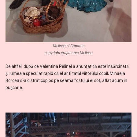
Melissa si Capatos
copyright vrajitoarea Melissa
De altfel, după ce Valentina Pelinel a anunţat că este însărcinată
şi lumea a speculat rapid că el ar fi tatăl viitorului copil, Mihaela
Borcea s-a distrat copios pe seama fostului ei soţ, aflat acum în
puşcărie.