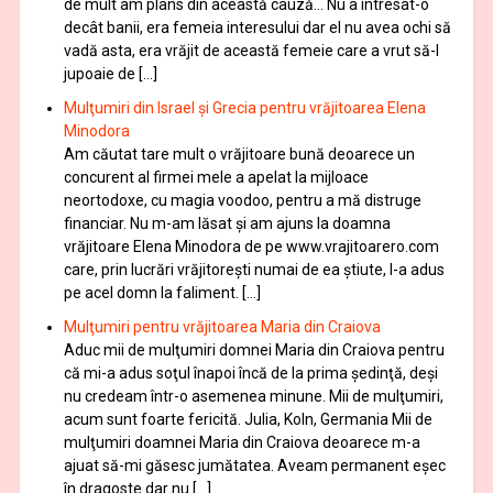
de mult am plâns din această cauză… Nu a intresat-o
decât banii, era femeia interesului dar el nu avea ochi să
vadă asta, era vrăjit de această femeie care a vrut să-l
jupoaie de […]
Mulţumiri din Israel și Grecia pentru vrăjitoarea Elena
Minodora
Am căutat tare mult o vrăjitoare bună deoarece un
concurent al firmei mele a apelat la mijloace
neortodoxe, cu magia voodoo, pentru a mă distruge
financiar. Nu m-am lăsat şi am ajuns la doamna
vrăjitoare Elena Minodora de pe www.vrajitoarero.com
care, prin lucrări vrăjitorești numai de ea ştiute, l-a adus
pe acel domn la faliment. […]
Mulţumiri pentru vrăjitoarea Maria din Craiova
Aduc mii de mulţumiri domnei Maria din Craiova pentru
că mi-a adus soţul înapoi încă de la prima şedinţă, deşi
nu credeam într-o asemenea minune. Mii de mulţumiri,
acum sunt foarte fericită. Julia, Koln, Germania Mii de
mulţumiri doamnei Maria din Craiova deoarece m-a
ajuat să-mi găsesc jumătatea. Aveam permanent eşec
în dragoste dar nu […]