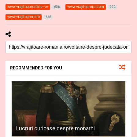
www.vrajitoareonline.ro/
www.vrajitoarero.com
636
790
www.vrajitoarero.ro
666
RECOMMENDED FOR YOU
Lucruri curioase despre monarhi