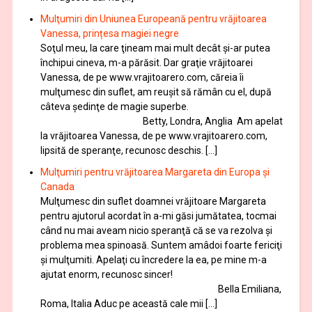
Mulţumiri din Uniunea Europeană pentru vrăjitoarea
Vanessa, prințesa magiei negre
Soţul meu, la care ţineam mai mult decât și-ar putea
închipui cineva, m-a părăsit. Dar graţie vrăjitoarei
Vanessa, de pe www.vrajitoarero.com, căreia îi
mulţumesc din suflet, am reuşit să rămân cu el, după
câteva şedinţe de magie superbe.
Betty, Londra, Anglia Am apelat
la vrăjitoarea Vanessa, de pe www.vrajitoarero.com,
lipsită de speranţe, recunosc deschis. […]
Mulţumiri pentru vrăjitoarea Margareta din Europa și
Canada
Mulţumesc din suflet doamnei vrăjitoare Margareta
pentru ajutorul acordat în a-mi găsi jumătatea, tocmai
când nu mai aveam nicio speranţă că se va rezolva şi
problema mea spinoasă. Suntem amâdoi foarte fericiţi
şi mulţumiti. Apelaţi cu încredere la ea, pe mine m-a
ajutat enorm, recunosc sincer!
Bella Emiliana,
Roma, Italia Aduc pe această cale mii […]