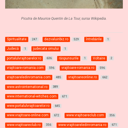
Picutra de Maurice Quentin de La Tour, sursa Wikipedia.
Spiritualitate
dezvaluiribiz.ro
întrebările
247
529
1
Judecă
judecata omului
1
1
portalulvrajitoarelor.ro
răspunsurile
Voltaire
636
1
2
vrajitoare-romania.com
vrajitoare-romania.ro
596
596
vrajitoareledinromania.com
vrajitoareonline.ro
485
662
www.astrointernational.ro
389
www.international-witches.com
671
www.portalulvrajitoarelor.ro
645
www.vrajitoare-online.com
www.vrajitoareclub.com
672
356
www.vrajitoareclub.ro
www.vrajitoareledinromania.ro
356
671