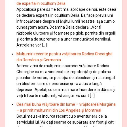
de experta în ocultism Delia
Apocalipsa pare să fie tot mai aproape de noi, este ceea
ce declară experta în ocultism Delia. Ea face previziuni
înfricoșătoare despre sfârșitul lumii noastre, așa cum o
cunoaștem acum. Doamna Delia declară: „Vor fi
războaie uluitoare și foamete pe glob, pornite din orgolii
și dorința de supremație a unor conducători nemiloși.
Astrele se vor […]
Mulţumiri recente pentru vrăjitoarea Rodica Gheorghe
din România și Germania
Adresez mii de mulţumiri doamnei vrăjitoare Rodica
Gheorghe ca m-a vindecat de impotenţă şi de patima
jocurilor de noroc, iar pe soția de alcoolism și i-a alungat
un blestem care o nenorocise și i-a adus o lungă
depresie. Apelaţi cu cea mai mare încredere la dânsa şi
veţi fi foarte mulţumiţi, vă asigur. Eu sunt […]
Cea mai bună vrăjitoare din lume – vrăjitoarea Morgana
– a primit mulțumiri din Los Angeles și Montreal
Soțul meu s-a încurca recent cu o aventurieră de la
serviciului lui. Vă daţi seama ce supărată am fost şi cât