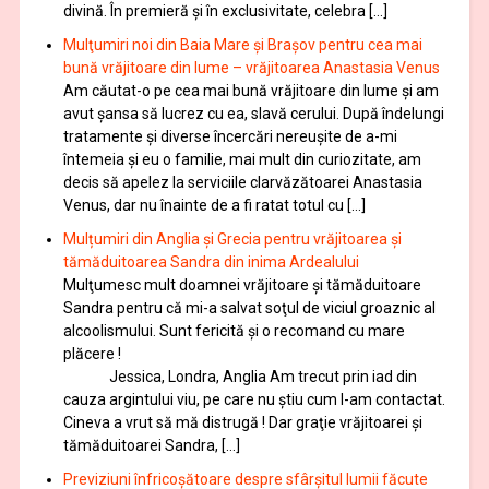
divină. În premieră şi în exclusivitate, celebra […]
Mulţumiri noi din Baia Mare și Brașov pentru cea mai
bună vrăjitoare din lume – vrăjitoarea Anastasia Venus
Am căutat-o pe cea mai bună vrăjitoare din lume și am
avut șansa să lucrez cu ea, slavă cerului. După îndelungi
tratamente şi diverse încercări nereușite de a-mi
întemeia şi eu o familie, mai mult din curiozitate, am
decis să apelez la serviciile clarvăzătoarei Anastasia
Venus, dar nu înainte de a fi ratat totul cu […]
Mulțumiri din Anglia și Grecia pentru vrăjitoarea și
tămăduitoarea Sandra din inima Ardealului
Mulţumesc mult doamnei vrăjitoare și tămăduitoare
Sandra pentru că mi-a salvat soţul de viciul groaznic al
alcoolismului. Sunt fericită și o recomand cu mare
plăcere !
Jessica, Londra, Anglia Am trecut prin iad din
cauza argintului viu, pe care nu știu cum l-am contactat.
Cineva a vrut să mă distrugă ! Dar graţie vrăjitoarei și
tămăduitoarei Sandra, […]
Previziuni înfricoșătoare despre sfârșitul lumii făcute