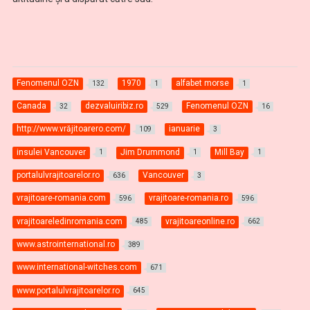
Fenomenul OZN
1970
alfabet morse
132
1
1
Canada
dezvaluiribiz.ro
Fenomenul OZN
32
529
16
http://www.vrăjitoarero.com/
ianuarie
109
3
insulei Vancouver
Jim Drummond
Mill Bay
1
1
1
portalulvrajitoarelor.ro
Vancouver
636
3
vrajitoare-romania.com
vrajitoare-romania.ro
596
596
vrajitoareledinromania.com
vrajitoareonline.ro
485
662
www.astrointernational.ro
389
www.international-witches.com
671
www.portalulvrajitoarelor.ro
645