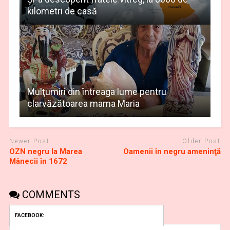
kilometri de casă
Mulţumiri din întreaga lume pentru
clarvăzătoarea mama Maria
Newer Post
Older Post
OZN negru la Marea
Oamenii în negru ameninţă
Mânecii în 1672
COMMENTS
FACEBOOK: