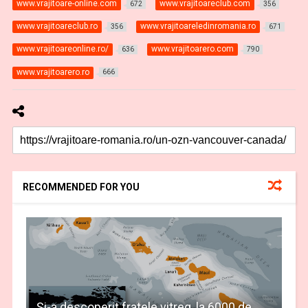
www.vrajitoare-online.com
www.vrajitoareclub.com
672
356
www.vrajitoareclub.ro
www.vrajitoareledinromania.ro
356
671
www.vrajitoareonline.ro/
www.vrajitoarero.com
636
790
www.vrajitoarero.ro
666
RECOMMENDED FOR YOU
Şi-a descoperit fratele vitreg, la 6000 de