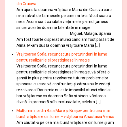
din Craiova
Am ajuns la doamna vrăjitoare Maria din Craiova care
m-a salvat de farmecele pe care mi le-a făcut soacra
mea. Acum sunt cu iubita vieţii mele şi-i mulţumesc
sincer acestei doamne talentate în magie.
Miguel, Malaga, Spania
Am fost foarte disperat atunci când am fost părăsit de
Alina. M-am dus la doamna vrăjitoare Maria […]
Vrăjitoarea Sofia, recunoscută pretutindeni în lume
pentru realizările ei prestigioase în magie
Vrăjitoarea Sofia, recunoscută pretutindeni în lume
pentru realizările ei prestigioase în magie, vă oferă o
şansă în plus pentru rezolvarea tuturor problemelor
spinoase cu care vă confruntați și cărora nu le vedeți
rezolvarea! Dar nimic nu este imposibil atunci când ai
har vrăjitoresc ca doamna Sofia şi binecuvântarea
divină. În premieră şi în exclusivitate, celebra […]
Mulţumiri noi din Baia Mare și Brașov pentru cea mai
bună vrăjitoare din lume – vrăjitoarea Anastasia Venus
Am căutat-o pe cea mai bună vrăjitoare din lume și am