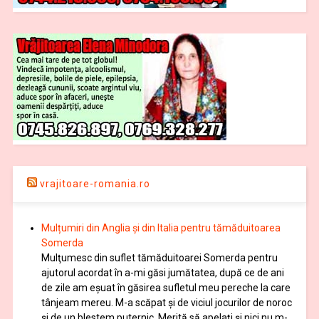
vrajitoare-romania.ro
Mulțumiri din Anglia și din Italia pentru tămăduitoarea
Somerda
Mulţumesc din suflet tămăduitoarei Somerda pentru
ajutorul acordat în a-mi găsi jumătatea, după ce de ani
de zile am eşuat în găsirea sufletul meu pereche la care
tânjeam mereu. M-a scăpat şi de viciul jocurilor de noroc
şi de un blestem puternic. Merită să apelaţi şi nici nu m-