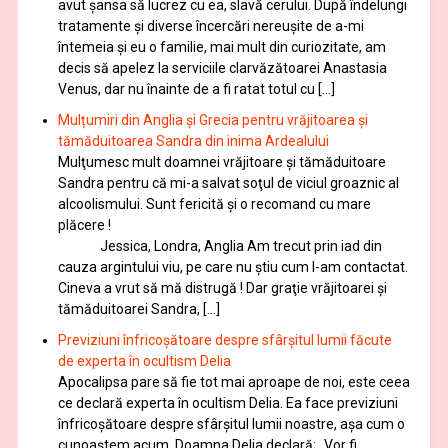
avut șansa să lucrez cu ea, slavă cerului. După îndelungi
tratamente şi diverse încercări nereușite de a-mi
întemeia şi eu o familie, mai mult din curiozitate, am
decis să apelez la serviciile clarvăzătoarei Anastasia
Venus, dar nu înainte de a fi ratat totul cu […]
Mulțumiri din Anglia și Grecia pentru vrăjitoarea și
tămăduitoarea Sandra din inima Ardealului
Mulţumesc mult doamnei vrăjitoare și tămăduitoare
Sandra pentru că mi-a salvat soţul de viciul groaznic al
alcoolismului. Sunt fericită și o recomand cu mare
plăcere !
Jessica, Londra, Anglia Am trecut prin iad din
cauza argintului viu, pe care nu știu cum l-am contactat.
Cineva a vrut să mă distrugă ! Dar graţie vrăjitoarei și
tămăduitoarei Sandra, […]
Previziuni înfricoșătoare despre sfârșitul lumii făcute
de experta în ocultism Delia
Apocalipsa pare să fie tot mai aproape de noi, este ceea
ce declară experta în ocultism Delia. Ea face previziuni
înfricoșătoare despre sfârșitul lumii noastre, așa cum o
cunoaștem acum. Doamna Delia declară: „Vor fi