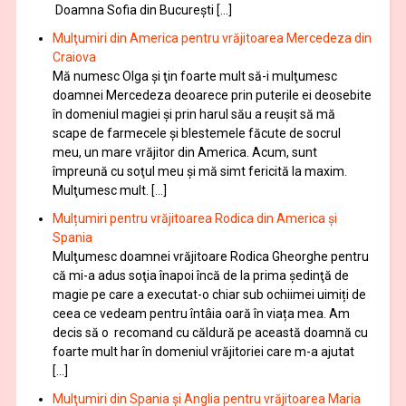
Doamna Sofia din București […]
Mulţumiri din America pentru vrăjitoarea Mercedeza din
Craiova
Mă numesc Olga şi ţin foarte mult să-i mulţumesc
doamnei Mercedeza deoarece prin puterile ei deosebite
în domeniul magiei şi prin harul său a reuşit să mă
scape de farmecele şi blestemele făcute de socrul
meu, un mare vrăjitor din America. Acum, sunt
împreună cu soţul meu şi mă simt fericită la maxim.
Mulţumesc mult. […]
Mulțumiri pentru vrăjitoarea Rodica din America și
Spania
Mulţumesc doamnei vrăjitoare Rodica Gheorghe pentru
că mi-a adus soţia înapoi încă de la prima şedinţă de
magie pe care a executat-o chiar sub ochiimei uimiți de
ceea ce vedeam pentru întâia oară în viața mea. Am
decis să o recomand cu căldură pe această doamnă cu
foarte mult har în domeniul vrăjitoriei care m-a ajutat
[…]
Mulţumiri din Spania şi Anglia pentru vrăjitoarea Maria