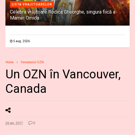
LISTA VRAJITOARELOR
Celebra vrăjitoare Rodica Gheorghe, singura fiică a
Mamei Omida
5 aug. 2026
Home
Fenomenul OZN
Un OZN în Vancouver,
Canada
26 ian. 2017
0