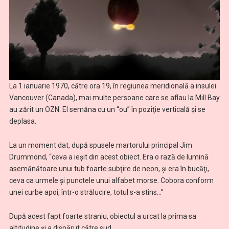
La 1 ianuarie 1970, către ora 19, în regiunea meridională a insulei
Vancouver (Canada), mai multe persoane care se aflau la Mill Bay
au zărit un OZN. El semăna cu un “ou” în poziţie verticală şi se
deplasa.
La un moment dat, după spusele martorului principal Jim
Drummond, “ceva a ieşit din acest obiect. Era o rază de lumină
asemănătoare unui tub foarte subţire de neon, şi era în bucăţi,
ceva ca urmele şi punctele unui alfabet morse. Cobora conform
unei curbe apoi, într-o strălucire, totul s-a stins…”
După acest fapt foarte straniu, obiectul a urcat la prima sa
altitudine şi a dispărut către sud.