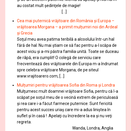
au costat mult şedinţele de magie!
[…]
Cea mai puternică vrăjitoare din România și Europa –
vrăjitoarea Morgana – a primit mulțumiri noi din Ardeal
și Grecia
Soţul meu avea patima teribilă a alcoolului într-un hal
fără de hal. Nu mai ştiam ce să fac pentru a-l scăpa de
acest viciu şi a-mi păstra familia unită. Toate se duceau
de râpă, era cumplit! O colegă de serviciu care
frecventează des vrăjitoarele din Europa m-a îndrumat
spre celebra vrăjitoare Morgana, de pe siteul
www.vrajitoarero.com, […]
Mulțumiri pentru vrăjitoarea Sofia din Roma și Londra
Mulţumesc mult doamnei vrăjitoare Sofia, pentru că l-a
scăpat pe soțul meu de o vecină extrem de periculoasă
și rea care i-a făcut farmece puternice. Sunt fericită
pentru acest succes uriaș care mi-a adus liniștea în
suflet și în casă ! Apelaţi cu încredere la ea şi nu veţi
regreta.
Wanda, Londra, Anglia