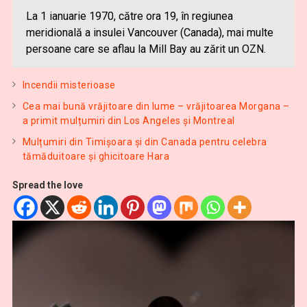
La 1 ianuarie 1970, către ora 19, în regiunea
meridională a insulei Vancouver (Canada), mai multe
persoane care se aflau la Mill Bay au zărit un OZN.
Incendii misterioase
Cea mai bună vrăjitoare din lume – vrăjitoarea Morgana –
a primit mulțumiri din Los Angeles și Montreal
Mulțumiri din Timișoara și din Canada pentru celebra
tămăduitoare și ghicitoare Hara
Spread the love