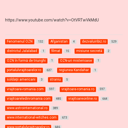
https://www.youtube.com/watch?v=OtVRTwVkMdU
Fenomenul OZN
Afganistan
dezvaluiribiz.ro
132
4
529
districtul Jalalabad
filmat
misiune secretă
1
15
2
OZN în formă de triunghi
OZN-uri misterioase
1
1
portalulvrajitoarelor.ro
regiunea Kandahar
637
1
soldaţii americani
straniu
3
5
vrajitoare-romania.com
vrajitoare-romania.ro
597
597
vrajitoareledinromania.com
vrajitoareonline.ro
485
664
www.astrointernational.ro
389
www.international-witches.com
673
www.portalulvrajitoarelor.ro
646