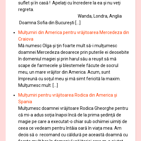
suflet și în casă ! Apelaţi cu încredere la ea şi nu veţi
regreta.
Wanda, Londra, Anglia
Doamna Sofia din București […]
Mulţumiri din America pentru vrăjitoarea Mercedeza din
Craiova
Mă numesc Olga şi ţin foarte mult să-i mulţumesc
doamnei Mercedeza deoarece prin puterile ei deosebite
în domeniul magiei şi prin harul său a reuşit să mă
scape de farmecele şi blestemele făcute de socrul
meu, un mare vrăjitor din America. Acum, sunt
împreună cu soţul meu şi mă simt fericită la maxim.
Mulţumesc mult. […]
Mulțumiri pentru vrăjitoarea Rodica din America și
Spania
Mulţumesc doamnei vrăjitoare Rodica Gheorghe pentru
că mi-a adus soţia înapoi încă de la prima şedinţă de
magie pe care a executat-o chiar sub ochiimei uimiți de
ceea ce vedeam pentru întâia oară în viața mea. Am
decis să o recomand cu căldură pe această doamnă cu