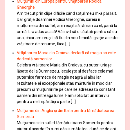
Mulţumiri din Europa pentru vrăjitoarea Rodica
Gheorghe
Am trecut prin clipe dificile când soţul meu m-a părăsit.
Dar graţie doamnei Rodica Gheorghe, căreia îi
mulţumesc din suflet, am reuşit să rămân cu el, până la
urmă. L-a adus acasă! Vă invit să o căutaţi pentru că eu
una, chiar am reuşit să fiu din nou fericită, graţie acestei
vrăjitoare de renume, fiica […]
Vrăjitoarea Maria din Craiova declară că magia sa este
dedicată oamenilor
Celebra vrăjitoare Maria din Craiova, cu puteri uriașe
lăsate de la Dumnezeu, lecuieşte şi desface cele mai
puternice farmece de magie neagră şi albă iar
rezultatele ei excepționale stau mărturie în mod clar,
precum și mulțumirirle pe care ile adresează constant
oameni din întreaga lume. I-am solicitat un interviu
pentru a ne împărtăși o parte […]
Mulțumiri din Anglia și din Italia pentru tămăduitoarea
Somerda
Mulţumesc din suflet tămăduitoarei Somerda pentru
ajutorul acordat în a-mi găsi jumătatea, după ce de ani