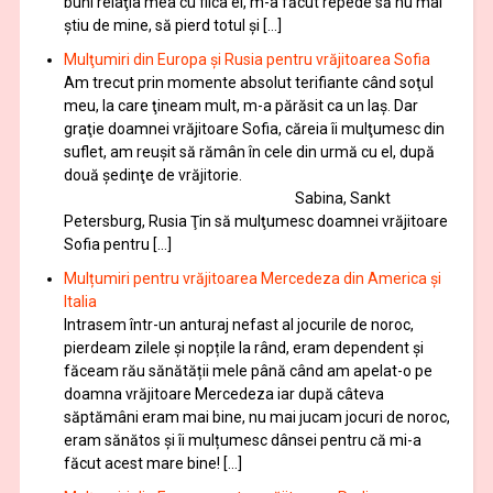
buni relaţia mea cu fiica ei, m-a făcut repede să nu mai
ştiu de mine, să pierd totul şi […]
Mulţumiri din Europa și Rusia pentru vrăjitoarea Sofia
Am trecut prin momente absolut terifiante când soţul
meu, la care ţineam mult, m-a părăsit ca un laş. Dar
graţie doamnei vrăjitoare Sofia, căreia îi mulţumesc din
suflet, am reuşit să rămân în cele din urmă cu el, după
două şedinţe de vrăjitorie.
Sabina, Sankt
Petersburg, Rusia Ţin să mulţumesc doamnei vrăjitoare
Sofia pentru […]
Mulțumiri pentru vrăjitoarea Mercedeza din America și
Italia
Intrasem într-un anturaj nefast al jocurile de noroc,
pierdeam zilele și nopțile la rând, eram dependent și
făceam rău sănătății mele până când am apelat-o pe
doamna vrăjitoare Mercedeza iar după câteva
săptămâni eram mai bine, nu mai jucam jocuri de noroc,
eram sănătos și îi mulțumesc dânsei pentru că mi-a
făcut acest mare bine! […]