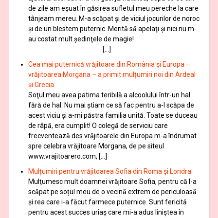
de zile am eşuat în găsirea sufletul meu pereche la care
tânjeam mereu. M-a scăpat şi de viciul jocurilor de noroc
şi de un blestem puternic. Merită să apelaţi şi nici nu m-
au costat mult şedinţele de magie!
[…]
Cea mai puternică vrăjitoare din România și Europa –
vrăjitoarea Morgana – a primit mulțumiri noi din Ardeal
și Grecia
Soţul meu avea patima teribilă a alcoolului într-un hal
fără de hal. Nu mai ştiam ce să fac pentru a-l scăpa de
acest viciu şi a-mi păstra familia unită. Toate se duceau
de râpă, era cumplit! O colegă de serviciu care
frecventează des vrăjitoarele din Europa m-a îndrumat
spre celebra vrăjitoare Morgana, de pe siteul
www.vrajitoarero.com, […]
Mulțumiri pentru vrăjitoarea Sofia din Roma și Londra
Mulţumesc mult doamnei vrăjitoare Sofia, pentru că l-a
scăpat pe soțul meu de o vecină extrem de periculoasă
și rea care i-a făcut farmece puternice. Sunt fericită
pentru acest succes uriaș care mi-a adus liniștea în