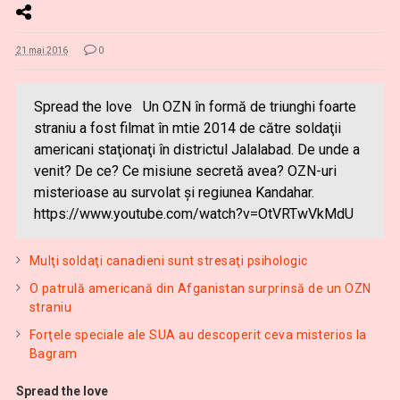
21 mai 2016
0
Spread the love Un OZN în formă de triunghi foarte
straniu a fost filmat în mtie 2014 de către soldaţii
americani staţionaţi în districtul Jalalabad. De unde a
venit? De ce? Ce misiune secretă avea? OZN-uri
misterioase au survolat şi regiunea Kandahar.
https://www.youtube.com/watch?v=OtVRTwVkMdU
Mulţi soldaţi canadieni sunt stresaţi psihologic
O patrulă americană din Afganistan surprinsă de un OZN
straniu
Forţele speciale ale SUA au descoperit ceva misterios la
Bagram
Spread the love