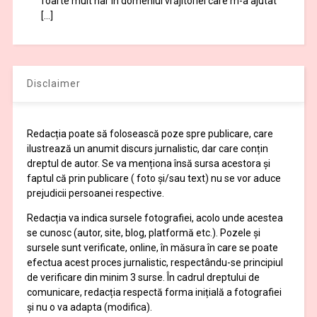
foarte mult har în domeniul vrăjitoriei care m-a ajutat
[…]
Disclaimer
Redacția poate să folosească poze spre publicare, care
ilustrează un anumit discurs jurnalistic, dar care conțin
dreptul de autor. Se va menționa însă sursa acestora și
faptul că prin publicare ( foto și/sau text) nu se vor aduce
prejudicii persoanei respective.
Redacția va indica sursele fotografiei, acolo unde acestea
se cunosc (autor, site, blog, platformă etc.). Pozele și
sursele sunt verificate, online, în măsura în care se poate
efectua acest proces jurnalistic, respectându-se principiul
de verificare din minim 3 surse. În cadrul dreptului de
comunicare, redacția respectă forma inițială a fotografiei
și nu o va adapta (modifica).