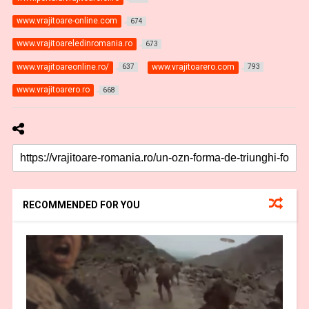
www.vrajitoare-online.com
674
www.vrajitoareledinromania.ro
673
www.vrajitoareonline.ro/
www.vrajitoarero.com
637
793
www.vrajitoarero.ro
668
RECOMMENDED FOR YOU