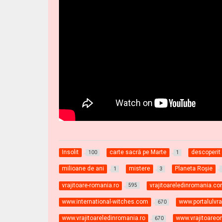
Insolit
carte sacră pe Marte
descoperit
100
1
milioane de ani
mistere
Planeta Roşie
1
3
vrajitoare-romania.ro
vrajitoareledinromania.c
595
www.international-witches.com
www.portalulvraj
670
www.vrajitoareledinromania.ro
www.vrajitoareon
670