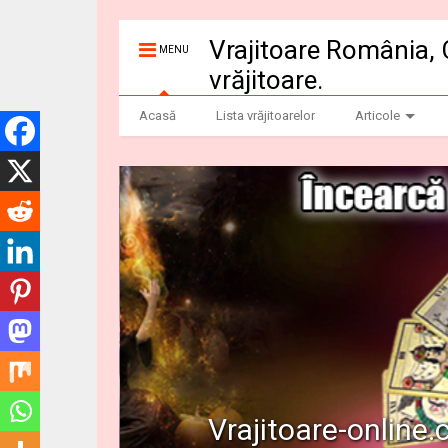
Vrajitoare România, 
MENU
vrăjitoare.
Acasă
Lista vrăjitoarelor
Articole
Vrajitoare-online