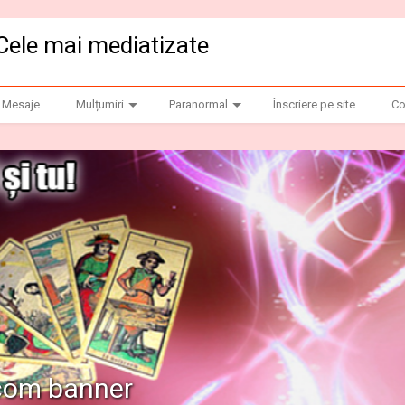
Cele mai mediatizate
Mesaje
Mulțumiri
Paranormal
Înscriere pe site
Co
.com banner