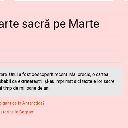
carte sacră pe Marte
re. Unul a fost descoperit recent. Mai precis, o cartea
babil că extratereștrii şi-au imprimat aici textele lor sacre
ețui timp de milioane de ani.
gigantice în Antarctica?
isterios la Bagram