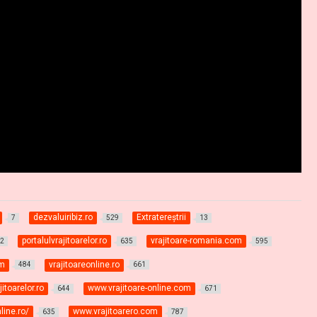
dezvaluiribiz.ro
Extratereştrii
7
529
13
portalulvrajitoarelor.ro
vrajitoare-romania.com
2
635
595
om
vrajitoareonline.ro
484
661
itoarelor.ro
www.vrajitoare-online.com
644
671
line.ro/
www.vrajitoarero.com
635
787