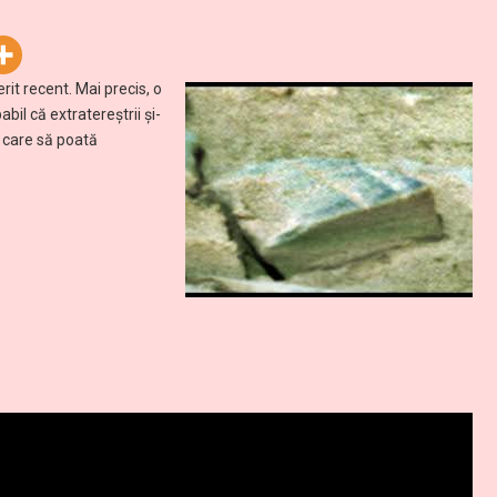
it recent. Mai precis, o
bil că extratereștrii şi-
e care să poată