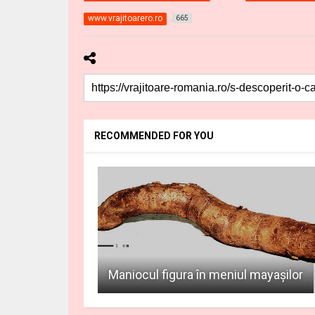
www.vrajitoarero.ro
665
RECOMMENDED FOR YOU
Maniocul figura în meniul mayaşilor