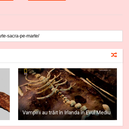
Vampirii au trăit în Irlanda în Evul Mediu