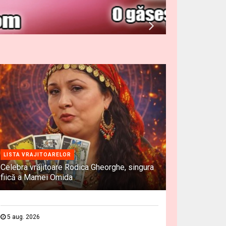
LISTA VRAJITOARELOR
Celebra vrăjitoare Rodica Gheorghe, singura
fiică a Mamei Omida
5 aug. 2026