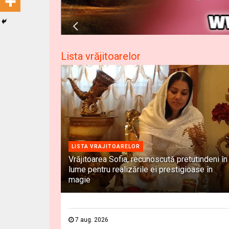
Lista vrăjitoarelor
LISTA VRAJITOARELOR
Vrăjitoarea Sofia, recunoscută pretutindeni în
lume pentru realizările ei prestigioase în
magie
7 aug. 2026