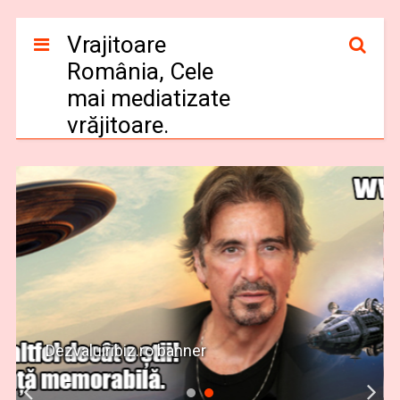
Vrajitoare
România, Cele
mai mediatizate
vrăjitoare.
Dezvaluiribiz.ro banner