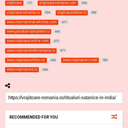
vrăjitoare
vrajitoare-romania.com
177
596
vrajitoare-romania.ro
vrajitoareonline.ro
596
662
www.international-witches.com
671
www.portalulvrajitoarelor.ro
645
www.vrajitoare-online.com
672
www.vrajitoareledinromania.ro
671
www.vrajitoareonline.ro/
www.vrajitoarero.com
636
785
www.vrajitoarero.ro
666
RECOMMENDED FOR YOU