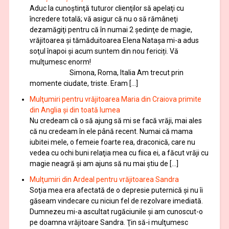
Aduc la cunoştinţă tuturor clienţilor să apelaţi cu
încredere totală; vă asigur că nu o să rămâneţi
dezamăgiţi pentru că în numai 2 şedinţe de magie,
vrăjitoarea și tămăduitoarea Elena Natașa mi-a adus
soţul înapoi și acum suntem din nou fericiți. Vă
mulţumesc enorm!
Simona, Roma, Italia Am trecut prin
momente ciudate, triste. Eram […]
Mulţumiri pentru vrăjitoarea Maria din Craiova primite
din Anglia și din toată lumea
Nu credeam că o să ajung să mi se facă vrăji, mai ales
că nu credeam în ele până recent. Numai că mama
iubitei mele, o femeie foarte rea, draconică, care nu
vedea cu ochi buni relaţia mea cu fiica ei, a făcut vrăji cu
magie neagră şi am ajuns să nu mai ştiu de […]
Mulţumiri din Ardeal pentru vrăjitoarea Sandra
Soţia mea era afectată de o depresie puternică şi nu îi
găseam vindecare cu niciun fel de rezolvare imediată.
Dumnezeu mi-a ascultat rugăciunile şi am cunoscut-o
pe doamna vrăjitoare Sandra. Ţin să-i mulţumesc