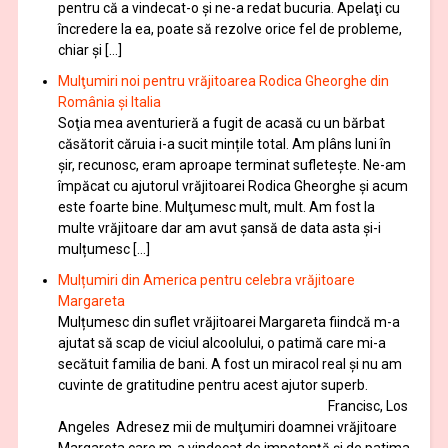
pentru că a vindecat-o şi ne-a redat bucuria. Apelaţi cu
încredere la ea, poate să rezolve orice fel de probleme,
chiar şi […]
Mulţumiri noi pentru vrăjitoarea Rodica Gheorghe din
România și Italia
Soţia mea aventurieră a fugit de acasă cu un bărbat
căsătorit căruia i-a sucit mințile total. Am plâns luni în
șir, recunosc, eram aproape terminat sufletește. Ne-am
împăcat cu ajutorul vrăjitoarei Rodica Gheorghe şi acum
este foarte bine. Mulţumesc mult, mult. Am fost la
multe vrăjitoare dar am avut șansă de data asta și-i
mulțumesc […]
Mulțumiri din America pentru celebra vrăjitoare
Margareta
Mulțumesc din suflet vrăjitoarei Margareta fiindcă m-a
ajutat să scap de viciul alcoolului, o patimă care mi-a
secătuit familia de bani. A fost un miracol real și nu am
cuvinte de gratitudine pentru acest ajutor superb.
Francisc, Los
Angeles Adresez mii de mulţumiri doamnei vrăjitoare
Margareta care m-a vindecat de impotenţă şi de patima