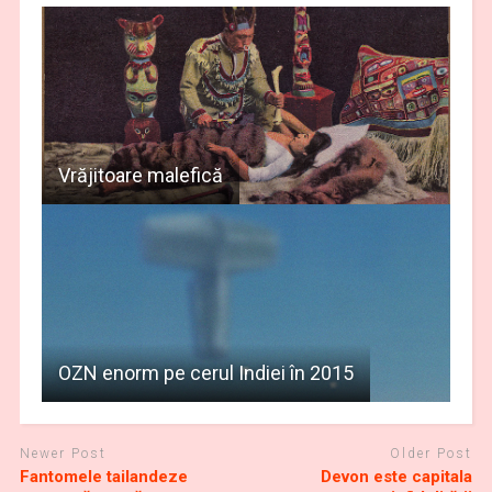
Vrăjitoare malefică
OZN enorm pe cerul Indiei în 2015
Newer Post
Older Post
Fantomele tailandeze
Devon este capitala