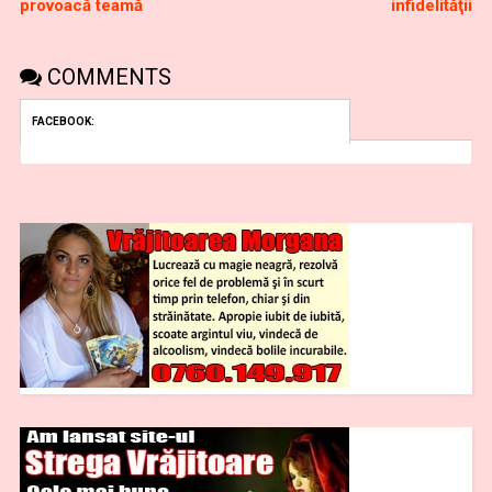
provoacă teamă
infidelităţii
COMMENTS
FACEBOOK: