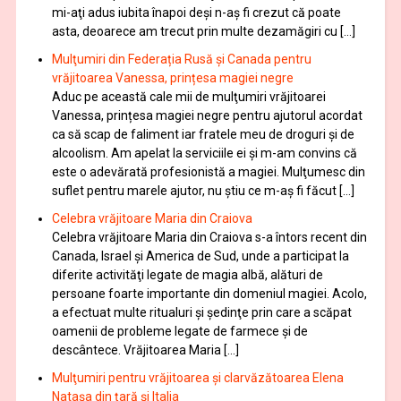
mi-aţi adus iubita înapoi deşi n-aş fi crezut că poate
asta, deoarece am trecut prin multe dezamăgiri cu […]
Mulţumiri din Federația Rusă și Canada pentru
vrăjitoarea Vanessa, prințesa magiei negre
Aduc pe această cale mii de mulţumiri vrăjitoarei
Vanessa, prințesa magiei negre pentru ajutorul acordat
ca să scap de faliment iar fratele meu de droguri și de
alcoolism. Am apelat la serviciile ei şi m-am convins că
este o adevărată profesionistă a magiei. Mulţumesc din
suflet pentru marele ajutor, nu știu ce m-aș fi făcut […]
Celebra vrăjitoare Maria din Craiova
Celebra vrăjitoare Maria din Craiova s-a întors recent din
Canada, Israel şi America de Sud, unde a participat la
diferite activităţi legate de magia albă, alături de
persoane foarte importante din domeniul magiei. Acolo,
a efectuat multe ritualuri şi şedinţe prin care a scăpat
oamenii de probleme legate de farmece şi de
descântece. Vrăjitoarea Maria […]
Mulţumiri pentru vrăjitoarea și clarvăzătoarea Elena
Natașa din țară și Italia