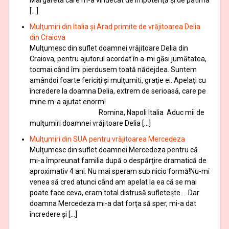
[…]
Mulţumiri din Italia și Arad primite de vrăjitoarea Delia
din Craiova
Mulţumesc din suflet doamnei vrăjitoare Delia din
Craiova, pentru ajutorul acordat în a-mi găsi jumătatea,
tocmai când îmi pierdusem toată nădejdea. Suntem
amândoi foarte fericiţi şi mulţumiti, graţie ei. Apelaţi cu
încredere la doamna Delia, extrem de serioasă, care pe
mine m-a ajutat enorm!
Romina, Napoli Italia Aduc mii de
mulţumiri doamnei vrăjitoare Delia […]
Mulţumiri din SUA pentru vrăjitoarea Mercedeza
Mulţumesc din suflet doamnei Mercedeza pentru că
mi-a împreunat familia după o despărţire dramatică de
aproximativ 4 ani. Nu mai speram sub nicio formă!Nu-mi
venea să cred atunci când am apelat la ea că se mai
poate face ceva, eram total distrusă sufleteşte…. Dar
doamna Mercedeza mi-a dat forţa să sper, mi-a dat
încredere şi […]