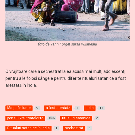
foto de Yann Forget sursa Wikipedia
O vrăjitoare care a sechestrat la ea acasă mai mulţi adolescenţi
pentru a le folosi sângele pentru diferite ritualuri satanice a fost
arestată în India.
Magia în lume
a fost arestată
India
9
1
11
portalulvrajitoarelor.ro
ritualuri satanice
636
2
Ritualuri satanice în India
sechestrat
1
1