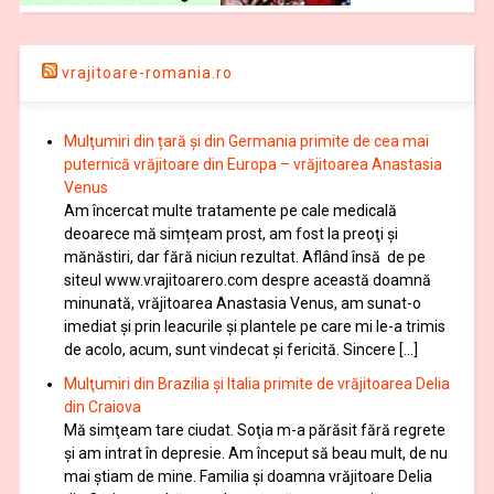
vrajitoare-romania.ro
Mulţumiri din țară și din Germania primite de cea mai
puternică vrăjitoare din Europa – vrăjitoarea Anastasia
Venus
Am încercat multe tratamente pe cale medicală
deoarece mă simțeam prost, am fost la preoţi şi
mănăstiri, dar fără niciun rezultat. Aflând însă de pe
siteul www.vrajitoarero.com despre această doamnă
minunată, vrăjitoarea Anastasia Venus, am sunat-o
imediat şi prin leacurile şi plantele pe care mi le-a trimis
de acolo, acum, sunt vindecat şi fericită. Sincere […]
Mulţumiri din Brazilia și Italia primite de vrăjitoarea Delia
din Craiova
Mă simţeam tare ciudat. Soţia m-a părăsit fără regrete
şi am intrat în depresie. Am început să beau mult, de nu
mai știam de mine. Familia şi doamna vrăjitoare Delia