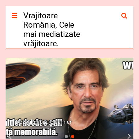
Vrajitoare
România, Cele
mai mediatizate
vrăjitoare.
Dezvaluiribiz.ro banner