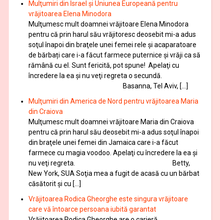
Mulţumiri din Israel și Uniunea Europeană pentru
vrăjitoarea Elena Minodora
Mulţumesc mult doamnei vrăjitoare Elena Minodora
pentru că prin harul său vrăjitoresc deosebit mi-a adus
soţul înapoi din braţele unei femei rele și acaparatoare
de bărbați care i-a făcut farmece puternice și vrăji ca să
rămână cu el. Sunt fericită, pot spune! Apelaţi cu
încredere la ea şi nu veţi regreta o secundă.
Basanna, Tel Aviv, […]
Mulţumiri din America de Nord pentru vrăjitoarea Maria
din Craiova
Mulţumesc mult doamnei vrăjitoare Maria din Craiova
pentru că prin harul său deosebit mi-a adus soţul înapoi
din braţele unei femei din Jamaica care i-a făcut
farmece cu magia voodoo. Apelaţi cu încredere la ea şi
nu veţi regreta. Betty,
New York, SUA Soţia mea a fugit de acasă cu un bărbat
căsătorit și cu […]
Vrăjitoarea Rodica Gheorghe este singura vrăjitoare
care vă întoarce persoana iubită garantat
Vrăjitoarea Rodica Gheorghe are o carieră