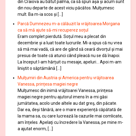
din Craiova au bătut palma, ca să spun aşa şi acum sunt
din nou departe de acest viciu păcătos. Mulţumesc
mult. Ba m-ia scos și […]
Parcă Dumnezeu m-a călăuzit la vrăjitoarea Morgana
ca să mă ajute să-mi recuperez soțul
Eram complet pierdută. Soțul meu a plecat din
decembrie și a luat toate lucrurile. Mi-a spus că nu vrea
să mă mai vadă, că are de gând să ceară divorțul și mai
presus de toate că atunci când pleacă nu se dă înapoi.
La început l-am hărțuit cu mesaje, apeluri… Apoi m-am
liniștit o săptămână […]
Mulţumiri din Austria și America pentru vrăjitoarea
Vanessa, prințesa magiei negre
Mulţumesc din inimă vrăjitoarei Vanessa, prințesa
magiei negre pentru ajutorul imens în a-mi găsi
jumătatea, acolo unde altele au dat greș, din păcate.
Dar ea, deși tânără, are o mare experiență căpătată de
la mama sa, cu care lucrează la cazurile mai comlicate,
am înțeles. Apelaţi cu încredere la Vanessa, pe mine m-
a ajutat enorm, […]