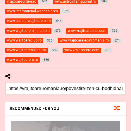
vrajitoareonline.ro
www.astrointernational.ro
662
389
www.international-witches.com
671
www.portalulvrajitoarelor.ro
645
www.vrajitoare-online.com
www.vrajitoareclub.com
672
356
www.vrajitoareclub.ro
www.vrajitoareledinromania.ro
356
671
www.vrajitoareonline.ro/
www.vrajitoarero.com
636
790
www.vrajitoarero.ro
666
RECOMMENDED FOR YOU