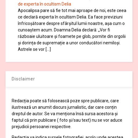
de experta în ocultism Delia
Apocalipsa pare să fie tot mai aproape de noi, este ceea
ce declară experta în ocultism Delia. Ea face previziuni
înfricoșătoare despre sfârșitul lumii noastre, așa cum o
cunoaștem acum. Doamna Delia declară: „Vor fi
războaie uluitoare și foamete pe glob, pornite din orgolii
și dorința de supremație a unor conducători nemiloși.
Astrele se vor […]
Disclaimer
Redacția poate să folosească poze spre publicare, care
ilustrează un anumit discurs jurnalistic, dar care conțin
dreptul de autor. Se va menționa însă sursa acestora și
faptul că prin publicare ( foto și/sau text) nu se vor aduce
prejudicii persoanei respective.
Redacția va indica sursele fotografiei, acolo unde acestea