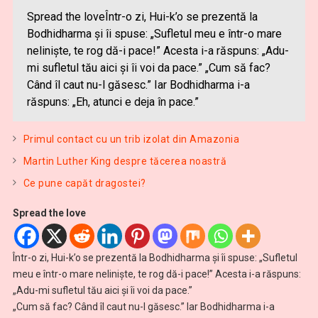
Spread the loveÎntr-o zi, Hui-k’o se prezentă la
Bodhidharma şi îi spuse: „Sufletul meu e într-o mare
nelinişte, te rog dă-i pace!” Acesta i-a răspuns: „Adu-
mi sufletul tău aici şi îi voi da pace.” „Cum să fac?
Când îl caut nu-l găsesc.” Iar Bodhidharma i-a
răspuns: „Eh, atunci e deja în pace.”
Primul contact cu un trib izolat din Amazonia
Martin Luther King despre tăcerea noastră
Ce pune capăt dragostei?
Spread the love
Într-o zi, Hui-k’o se prezentă la Bodhidharma şi îi spuse: „Sufletul
meu e într-o mare nelinişte, te rog dă-i pace!” Acesta i-a răspuns:
„Adu-mi sufletul tău aici şi îi voi da pace.”
„Cum să fac? Când îl caut nu-l găsesc.” Iar Bodhidharma i-a