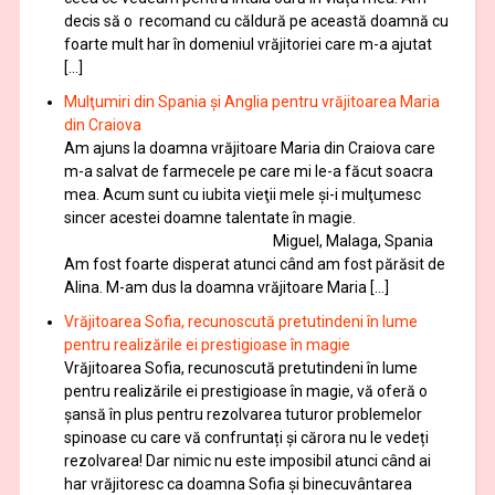
decis să o recomand cu căldură pe această doamnă cu
foarte mult har în domeniul vrăjitoriei care m-a ajutat
[…]
Mulţumiri din Spania şi Anglia pentru vrăjitoarea Maria
din Craiova
Am ajuns la doamna vrăjitoare Maria din Craiova care
m-a salvat de farmecele pe care mi le-a făcut soacra
mea. Acum sunt cu iubita vieţii mele şi-i mulţumesc
sincer acestei doamne talentate în magie.
Miguel, Malaga, Spania
Am fost foarte disperat atunci când am fost părăsit de
Alina. M-am dus la doamna vrăjitoare Maria […]
Vrăjitoarea Sofia, recunoscută pretutindeni în lume
pentru realizările ei prestigioase în magie
Vrăjitoarea Sofia, recunoscută pretutindeni în lume
pentru realizările ei prestigioase în magie, vă oferă o
şansă în plus pentru rezolvarea tuturor problemelor
spinoase cu care vă confruntați și cărora nu le vedeți
rezolvarea! Dar nimic nu este imposibil atunci când ai
har vrăjitoresc ca doamna Sofia şi binecuvântarea