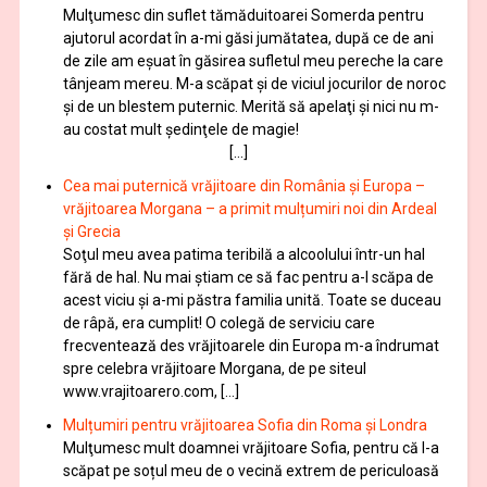
Mulţumesc din suflet tămăduitoarei Somerda pentru
ajutorul acordat în a-mi găsi jumătatea, după ce de ani
de zile am eşuat în găsirea sufletul meu pereche la care
tânjeam mereu. M-a scăpat şi de viciul jocurilor de noroc
şi de un blestem puternic. Merită să apelaţi şi nici nu m-
au costat mult şedinţele de magie!
[…]
Cea mai puternică vrăjitoare din România și Europa –
vrăjitoarea Morgana – a primit mulțumiri noi din Ardeal
și Grecia
Soţul meu avea patima teribilă a alcoolului într-un hal
fără de hal. Nu mai ştiam ce să fac pentru a-l scăpa de
acest viciu şi a-mi păstra familia unită. Toate se duceau
de râpă, era cumplit! O colegă de serviciu care
frecventează des vrăjitoarele din Europa m-a îndrumat
spre celebra vrăjitoare Morgana, de pe siteul
www.vrajitoarero.com, […]
Mulțumiri pentru vrăjitoarea Sofia din Roma și Londra
Mulţumesc mult doamnei vrăjitoare Sofia, pentru că l-a
scăpat pe soțul meu de o vecină extrem de periculoasă