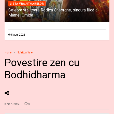
LISTA VRAJITOARELOR
Celebra vrăjitoare Rodica Gheorghe, singura fiică a
Mamei Omida
5 aug. 2026
Home
Spiritualitate
Povestire zen cu
Bodhidharma
8 mart. 2022
0