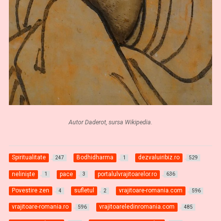
Autor Daderot, sursa Wikipedia.
Spiritualitate
Bodhidharma
dezvaluiribiz.ro
247
1
529
nelinişte
pace
portalulvrajitoarelor.ro
1
3
636
Povestire zen
sufletul
vrajitoare-romania.com
4
2
596
vrajitoare-romania.ro
vrajitoareledinromania.com
596
485