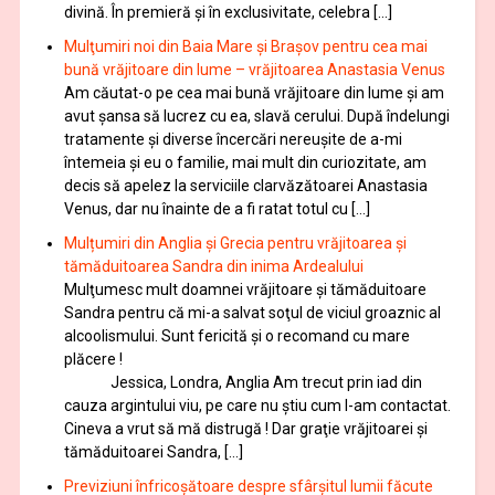
divină. În premieră şi în exclusivitate, celebra […]
Mulţumiri noi din Baia Mare și Brașov pentru cea mai
bună vrăjitoare din lume – vrăjitoarea Anastasia Venus
Am căutat-o pe cea mai bună vrăjitoare din lume și am
avut șansa să lucrez cu ea, slavă cerului. După îndelungi
tratamente şi diverse încercări nereușite de a-mi
întemeia şi eu o familie, mai mult din curiozitate, am
decis să apelez la serviciile clarvăzătoarei Anastasia
Venus, dar nu înainte de a fi ratat totul cu […]
Mulțumiri din Anglia și Grecia pentru vrăjitoarea și
tămăduitoarea Sandra din inima Ardealului
Mulţumesc mult doamnei vrăjitoare și tămăduitoare
Sandra pentru că mi-a salvat soţul de viciul groaznic al
alcoolismului. Sunt fericită și o recomand cu mare
plăcere !
Jessica, Londra, Anglia Am trecut prin iad din
cauza argintului viu, pe care nu știu cum l-am contactat.
Cineva a vrut să mă distrugă ! Dar graţie vrăjitoarei și
tămăduitoarei Sandra, […]
Previziuni înfricoșătoare despre sfârșitul lumii făcute