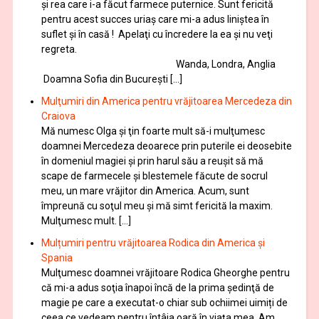
și rea care i-a făcut farmece puternice. Sunt fericită
pentru acest succes uriaș care mi-a adus liniștea în
suflet și în casă ! Apelaţi cu încredere la ea şi nu veţi
regreta.
Wanda, Londra, Anglia
Doamna Sofia din București […]
Mulţumiri din America pentru vrăjitoarea Mercedeza din
Craiova
Mă numesc Olga şi ţin foarte mult să-i mulţumesc
doamnei Mercedeza deoarece prin puterile ei deosebite
în domeniul magiei şi prin harul său a reuşit să mă
scape de farmecele şi blestemele făcute de socrul
meu, un mare vrăjitor din America. Acum, sunt
împreună cu soţul meu şi mă simt fericită la maxim.
Mulţumesc mult. […]
Mulțumiri pentru vrăjitoarea Rodica din America și
Spania
Mulţumesc doamnei vrăjitoare Rodica Gheorghe pentru
că mi-a adus soţia înapoi încă de la prima şedinţă de
magie pe care a executat-o chiar sub ochiimei uimiți de
ceea ce vedeam pentru întâia oară în viața mea. Am