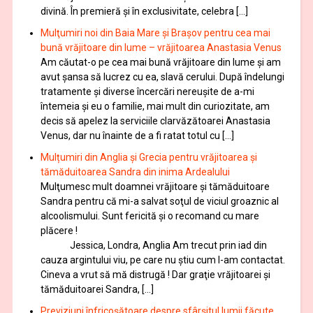
divină. În premieră şi în exclusivitate, celebra […]
Mulţumiri noi din Baia Mare și Brașov pentru cea mai
bună vrăjitoare din lume – vrăjitoarea Anastasia Venus
Am căutat-o pe cea mai bună vrăjitoare din lume și am
avut șansa să lucrez cu ea, slavă cerului. După îndelungi
tratamente şi diverse încercări nereușite de a-mi
întemeia şi eu o familie, mai mult din curiozitate, am
decis să apelez la serviciile clarvăzătoarei Anastasia
Venus, dar nu înainte de a fi ratat totul cu […]
Mulțumiri din Anglia și Grecia pentru vrăjitoarea și
tămăduitoarea Sandra din inima Ardealului
Mulţumesc mult doamnei vrăjitoare și tămăduitoare
Sandra pentru că mi-a salvat soţul de viciul groaznic al
alcoolismului. Sunt fericită și o recomand cu mare
plăcere !
Jessica, Londra, Anglia Am trecut prin iad din
cauza argintului viu, pe care nu știu cum l-am contactat.
Cineva a vrut să mă distrugă ! Dar graţie vrăjitoarei și
tămăduitoarei Sandra, […]
Previziuni înfricoșătoare despre sfârșitul lumii făcute