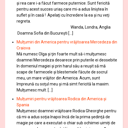
și rea care i-a făcut farmece puternice. Sunt fericită
pentru acest succes uriaș care mi-a adus liniștea în
suflet și în casă ! Apelaţi cu încredere la ea şi nu veţi
regreta.
Wanda, Londra, Anglia
Doamna Sofia din București […]
Mulţumiri din America pentru vrăjitoarea Mercedeza din
Craiova
Mă numesc Olga şi ţin foarte mult să-i mulţumesc
doamnei Mercedeza deoarece prin puterile ei deosebite
în domeniul magiei şi prin harul său a reuşit să mă
scape de farmecele şi blestemele făcute de socrul
meu, un mare vrăjitor din America. Acum, sunt
împreună cu soţul meu şi mă simt fericită la maxim.
Mulţumesc mult. […]
Mulțumiri pentru vrăjitoarea Rodica din America și
Spania
Mulţumesc doamnei vrăjitoare Rodica Gheorghe pentru
că mi-a adus soţia înapoi încă de la prima şedinţă de
magie pe care a executat-o chiar sub ochiimei uimiți de