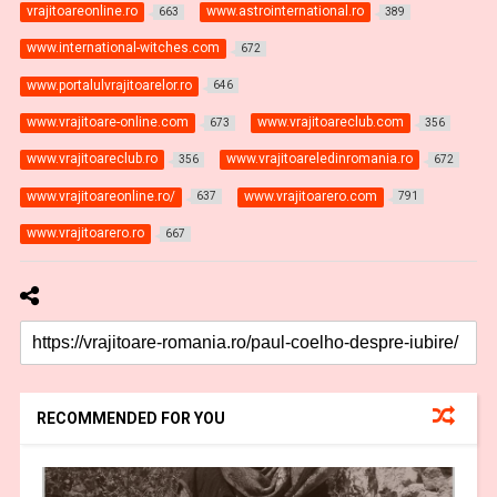
vrajitoareonline.ro
www.astrointernational.ro
663
389
www.international-witches.com
672
www.portalulvrajitoarelor.ro
646
www.vrajitoare-online.com
www.vrajitoareclub.com
673
356
www.vrajitoareclub.ro
www.vrajitoareledinromania.ro
356
672
www.vrajitoareonline.ro/
www.vrajitoarero.com
637
791
www.vrajitoarero.ro
667
RECOMMENDED FOR YOU