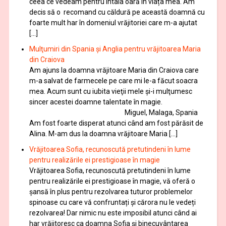
ceea ce vedeam pentru întâia oară în viața mea. Am
decis să o recomand cu căldură pe această doamnă cu
foarte mult har în domeniul vrăjitoriei care m-a ajutat
[…]
Mulţumiri din Spania şi Anglia pentru vrăjitoarea Maria
din Craiova
Am ajuns la doamna vrăjitoare Maria din Craiova care
m-a salvat de farmecele pe care mi le-a făcut soacra
mea. Acum sunt cu iubita vieţii mele şi-i mulţumesc
sincer acestei doamne talentate în magie.
Miguel, Malaga, Spania
Am fost foarte disperat atunci când am fost părăsit de
Alina. M-am dus la doamna vrăjitoare Maria […]
Vrăjitoarea Sofia, recunoscută pretutindeni în lume
pentru realizările ei prestigioase în magie
Vrăjitoarea Sofia, recunoscută pretutindeni în lume
pentru realizările ei prestigioase în magie, vă oferă o
şansă în plus pentru rezolvarea tuturor problemelor
spinoase cu care vă confruntați și cărora nu le vedeți
rezolvarea! Dar nimic nu este imposibil atunci când ai
har vrăjitoresc ca doamna Sofia şi binecuvântarea