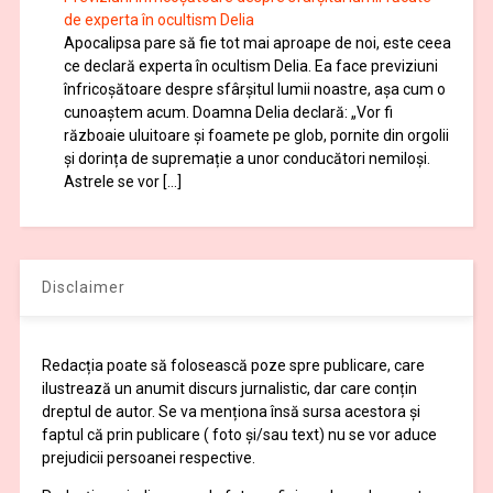
de experta în ocultism Delia
Apocalipsa pare să fie tot mai aproape de noi, este ceea
ce declară experta în ocultism Delia. Ea face previziuni
înfricoșătoare despre sfârșitul lumii noastre, așa cum o
cunoaștem acum. Doamna Delia declară: „Vor fi
războaie uluitoare și foamete pe glob, pornite din orgolii
și dorința de supremație a unor conducători nemiloși.
Astrele se vor […]
Disclaimer
Redacția poate să folosească poze spre publicare, care
ilustrează un anumit discurs jurnalistic, dar care conțin
dreptul de autor. Se va menționa însă sursa acestora și
faptul că prin publicare ( foto și/sau text) nu se vor aduce
prejudicii persoanei respective.