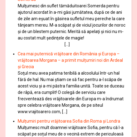
Mulţumesc din suflet tămăduitoarei Somerda pentru
ajutorul acordat în a-mi găsi jumătatea, după ce de ani
de zile am eşuat în găsirea sufletul meu pereche la care
tânjeam mereu. M-a scăpat şi de viciul jocurilor de noroc
şi de un blestem puternic. Merită să apelaţi şi nici nu m-
au costat mult şedinţele de magie!
[…]
Cea mai puternică vrăjitoare din România și Europa –
vrăjitoarea Morgana – a primit mulțumiri noi din Ardeal
și Grecia
Soţul meu avea patima teribilă a alcoolului într-un hal
fără de hal. Nu mai ştiam ce să fac pentru a-l scăpa de
acest viciu şi a-mi păstra familia unită. Toate se duceau
de râpă, era cumplit! O colegă de serviciu care
frecventează des vrăjitoarele din Europa m-a îndrumat
spre celebra vrăjitoare Morgana, de pe siteul
www.vrajitoarero.com, […]
Mulțumiri pentru vrăjitoarea Sofia din Roma și Londra
Mulţumesc mult doamnei vrăjitoare Sofia, pentru că l-a
scăpat pe soțul meu de o vecină extrem de periculoasă