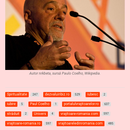
Autor nrkbeta, sursă Paulo Coelho, Wikipedia.
Spiritualitate
dezvaluiribiz.ro
iubesc
247
529
2
iubire
Paul Coelho
portalulvrajitoarelor.ro
5
1
637
străduit
Univers
vrajitoare-romania.com
2
4
597
vrajitoare-romania.ro
vrajitoareledinromania.com
597
485