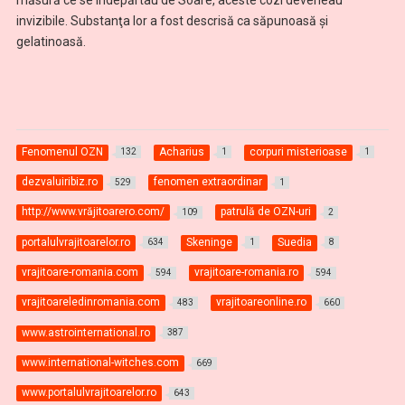
invizibile. Substanţa lor a fost descrisă ca săpunoasă şi
gelatinoasă.
Fenomenul OZN
Acharius
corpuri misterioase
132
1
1
dezvaluiribiz.ro
fenomen extraordinar
529
1
http://www.vrăjitoarero.com/
patrulă de OZN-uri
109
2
portalulvrajitoarelor.ro
Skeninge
Suedia
634
1
8
vrajitoare-romania.com
vrajitoare-romania.ro
594
594
vrajitoareledinromania.com
vrajitoareonline.ro
483
660
www.astrointernational.ro
387
www.international-witches.com
669
www.portalulvrajitoarelor.ro
643