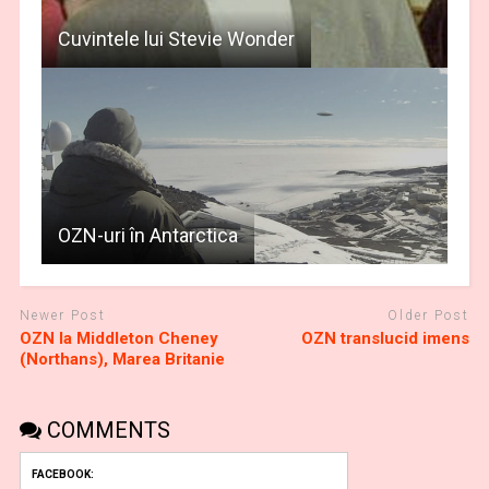
Cuvintele lui Stevie Wonder
OZN-uri în Antarctica
Newer Post
Older Post
OZN la Middleton Cheney
OZN translucid imens
(Northans), Marea Britanie
COMMENTS
FACEBOOK: