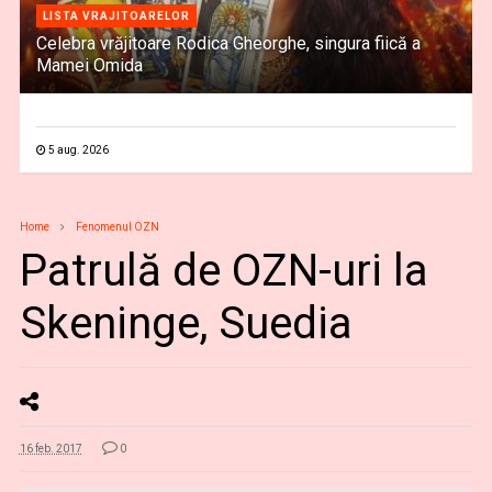
LISTA VRAJITOARELOR
Celebra vrăjitoare Rodica Gheorghe, singura fiică a
Mamei Omida
5 aug. 2026
Home
Fenomenul OZN
Patrulă de OZN-uri la
Skeninge, Suedia
16 feb. 2017
0