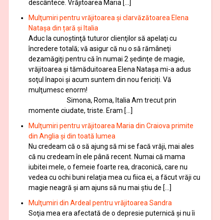
descântece. Vrăjitoarea Maria […]
Mulţumiri pentru vrăjitoarea și clarvăzătoarea Elena
Natașa din țară și Italia
Aduc la cunoştinţă tuturor clienţilor să apelaţi cu
încredere totală; vă asigur că nu o să rămâneţi
dezamăgiţi pentru că în numai 2 şedinţe de magie,
vrăjitoarea și tămăduitoarea Elena Natașa mi-a adus
soţul înapoi și acum suntem din nou fericiți. Vă
mulţumesc enorm!
Simona, Roma, Italia Am trecut prin
momente ciudate, triste. Eram […]
Mulţumiri pentru vrăjitoarea Maria din Craiova primite
din Anglia și din toată lumea
Nu credeam că o să ajung să mi se facă vrăji, mai ales
că nu credeam în ele până recent. Numai că mama
iubitei mele, o femeie foarte rea, draconică, care nu
vedea cu ochi buni relaţia mea cu fiica ei, a făcut vrăji cu
magie neagră şi am ajuns să nu mai ştiu de […]
Mulţumiri din Ardeal pentru vrăjitoarea Sandra
Soţia mea era afectată de o depresie puternică şi nu îi