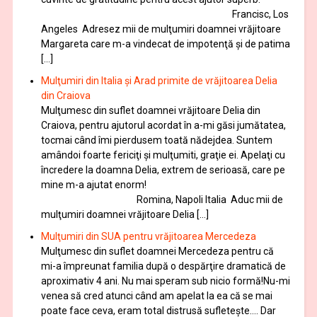
Francisc, Los
Angeles Adresez mii de mulţumiri doamnei vrăjitoare
Margareta care m-a vindecat de impotenţă şi de patima
[…]
Mulţumiri din Italia și Arad primite de vrăjitoarea Delia
din Craiova
Mulţumesc din suflet doamnei vrăjitoare Delia din
Craiova, pentru ajutorul acordat în a-mi găsi jumătatea,
tocmai când îmi pierdusem toată nădejdea. Suntem
amândoi foarte fericiţi şi mulţumiti, graţie ei. Apelaţi cu
încredere la doamna Delia, extrem de serioasă, care pe
mine m-a ajutat enorm!
Romina, Napoli Italia Aduc mii de
mulţumiri doamnei vrăjitoare Delia […]
Mulţumiri din SUA pentru vrăjitoarea Mercedeza
Mulţumesc din suflet doamnei Mercedeza pentru că
mi-a împreunat familia după o despărţire dramatică de
aproximativ 4 ani. Nu mai speram sub nicio formă!Nu-mi
venea să cred atunci când am apelat la ea că se mai
poate face ceva, eram total distrusă sufleteşte…. Dar