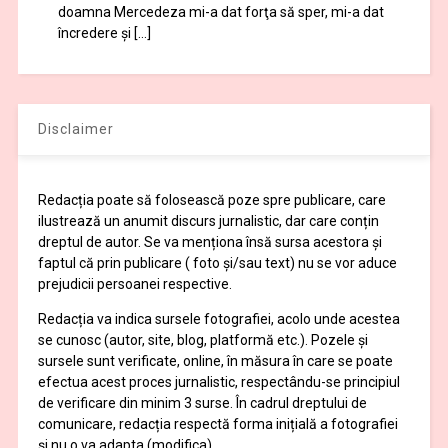
doamna Mercedeza mi-a dat forţa să sper, mi-a dat
încredere şi […]
Disclaimer
Redacția poate să folosească poze spre publicare, care
ilustrează un anumit discurs jurnalistic, dar care conțin
dreptul de autor. Se va menționa însă sursa acestora și
faptul că prin publicare ( foto și/sau text) nu se vor aduce
prejudicii persoanei respective.
Redacția va indica sursele fotografiei, acolo unde acestea
se cunosc (autor, site, blog, platformă etc.). Pozele și
sursele sunt verificate, online, în măsura în care se poate
efectua acest proces jurnalistic, respectându-se principiul
de verificare din minim 3 surse. În cadrul dreptului de
comunicare, redacția respectă forma inițială a fotografiei
și nu o va adapta (modifica).