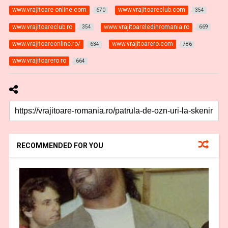
www.vrajitoare-online.com
www.vrajitoareclub.com
670
354
www.vrajitoareclub.ro
www.vrajitoareledinromania.ro
354
669
www.vrajitoareonline.ro/
www.vrajitoarero.com
634
786
www.vrajitoarero.ro
664
RECOMMENDED FOR YOU