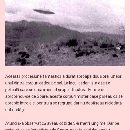
Această procesiune fantastică a durat aproape două ore. Uneori
unul dintre corpuri cădea pe sol. La locul căderii s-a găsit o
peliculă care se urca imediat şi apoi dispărea. Foarte des,
apropiindu-se de Soare, aceste corpuri misterioase păreau că se
apropie între ele, pentru a se regrupa dar nu depăşeau niciodată
opt unităţi.
Atunci s-a observat că aveau cozi de 5-8 metri lungime. Dar pe
măsură ce se îndepărtau de Soare, aceste cozi deveneau