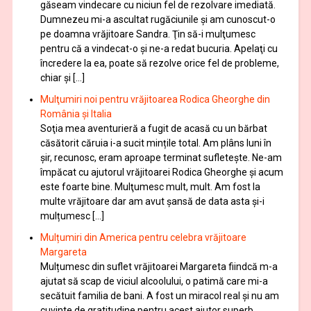
găseam vindecare cu niciun fel de rezolvare imediată.
Dumnezeu mi-a ascultat rugăciunile şi am cunoscut-o
pe doamna vrăjitoare Sandra. Ţin să-i mulţumesc
pentru că a vindecat-o şi ne-a redat bucuria. Apelaţi cu
încredere la ea, poate să rezolve orice fel de probleme,
chiar şi […]
Mulţumiri noi pentru vrăjitoarea Rodica Gheorghe din
România și Italia
Soţia mea aventurieră a fugit de acasă cu un bărbat
căsătorit căruia i-a sucit mințile total. Am plâns luni în
șir, recunosc, eram aproape terminat sufletește. Ne-am
împăcat cu ajutorul vrăjitoarei Rodica Gheorghe şi acum
este foarte bine. Mulţumesc mult, mult. Am fost la
multe vrăjitoare dar am avut șansă de data asta și-i
mulțumesc […]
Mulțumiri din America pentru celebra vrăjitoare
Margareta
Mulțumesc din suflet vrăjitoarei Margareta fiindcă m-a
ajutat să scap de viciul alcoolului, o patimă care mi-a
secătuit familia de bani. A fost un miracol real și nu am
cuvinte de gratitudine pentru acest ajutor superb.