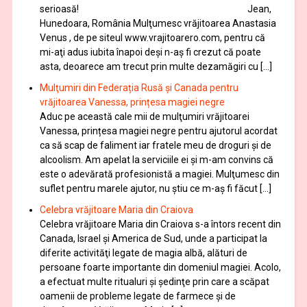
serioasă! Jean,
Hunedoara, România Mulţumesc vrăjitoarea Anastasia
Venus , de pe siteul www.vrajitoarero.com, pentru că
mi-aţi adus iubita înapoi deşi n-aş fi crezut că poate
asta, deoarece am trecut prin multe dezamăgiri cu […]
Mulţumiri din Federația Rusă și Canada pentru
vrăjitoarea Vanessa, prințesa magiei negre
Aduc pe această cale mii de mulţumiri vrăjitoarei
Vanessa, prințesa magiei negre pentru ajutorul acordat
ca să scap de faliment iar fratele meu de droguri și de
alcoolism. Am apelat la serviciile ei şi m-am convins că
este o adevărată profesionistă a magiei. Mulţumesc din
suflet pentru marele ajutor, nu știu ce m-aș fi făcut […]
Celebra vrăjitoare Maria din Craiova
Celebra vrăjitoare Maria din Craiova s-a întors recent din
Canada, Israel şi America de Sud, unde a participat la
diferite activităţi legate de magia albă, alături de
persoane foarte importante din domeniul magiei. Acolo,
a efectuat multe ritualuri şi şedinţe prin care a scăpat
oamenii de probleme legate de farmece şi de