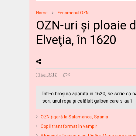
Home
Fenomenul OZN
OZN-uri şi ploaie 
Elveţia, în 1620
11 ian. 2017
0
Într-o broşură apărută în 1620, se scrie că o
sori, unul roşu şi celălalt galben care s-au î
OZN ţigară la Salamanca, Spania
Copil transformat în vampir
Strigoiul a împins-o pe tânăra Maria spre sinu