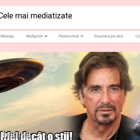
Cele mai mediatizate
Mesaje
Mulțumiri
Paranormal
Înscriere pe site
Co
anner