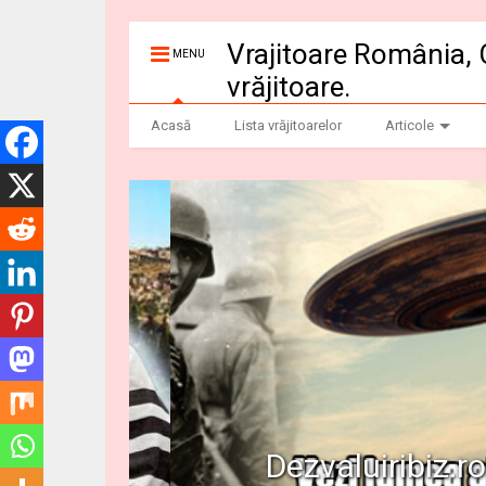
Vrajitoare România, 
MENU
vrăjitoare.
Acasă
Lista vrăjitoarelor
Articole
Dezvaluiribiz.ro b