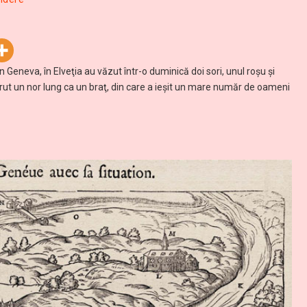
n Geneva, în Elveţia au văzut într-o duminică doi sori, unul roşu şi
rut un nor lung ca un braţ, din care a ieşit un mare număr de oameni