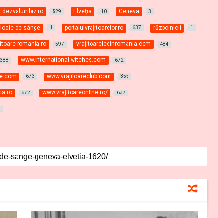
dezvaluiribiz.ro
Elveţia
Geneva
529
10
3
ploaie de sânge
portalulvrajitoarelor.ro
războinicii
1
637
1
jitoare-romania.ro
vrajitoareledinromania.com
597
484
www.international-witches.com
388
672
ne.com
www.vrajitoareclub.com
673
355
ia.ro
www.vrajitoareonline.ro/
672
637
7