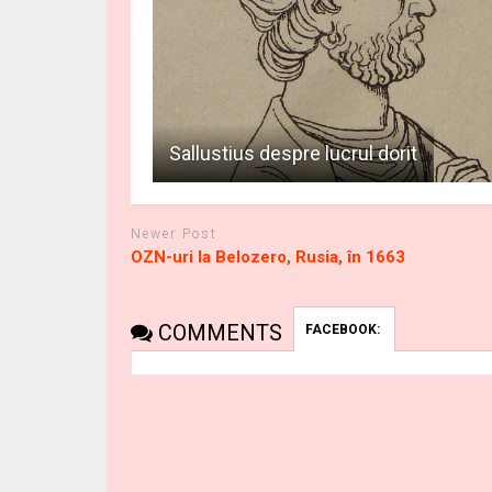
Sallustius despre lucrul dorit
Newer Post
OZN-uri la Belozero, Rusia, în 1663
COMMENTS
FACEBOOK: