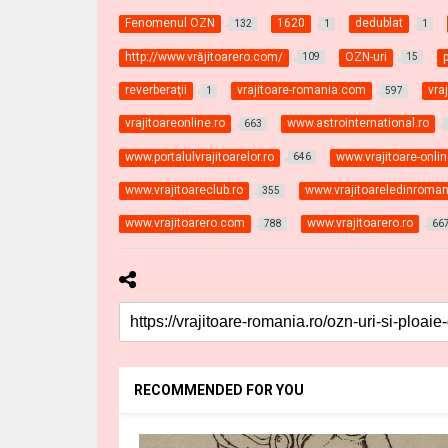
Fenomenul OZN
1620
dedublat
132
1
1
http://www.vrăjitoarero.com/
OZN-uri
109
15
reverberaţii
vrajitoare-romania.com
vra
1
597
vrajitoareonline.ro
www.astrointernational.ro
663
www.portalulvrajitoarelor.ro
www.vrajitoare-onli
646
www.vrajitoareclub.ro
www.vrajitoareledinroman
355
www.vrajitoarero.com
www.vrajitoarero.ro
788
66
RECOMMENDED FOR YOU