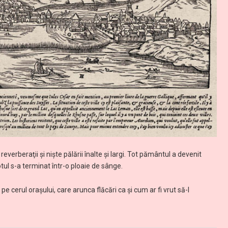
reverberaţii şi nişte pălării înalte şi largi. Tot pământul a devenit
tul s-a terminat într-o ploaie de sânge.
pe cerul oraşului, care arunca flăcări ca şi cum ar fi vrut să-l