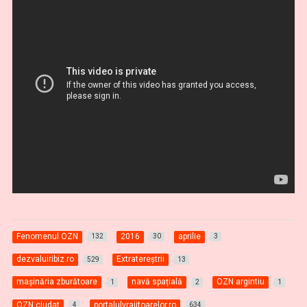
Fenomenul OZN
2016
aprilie
132
30
3
dezvaluiribiz.ro
Extratereştrii
529
13
maşinăria zburătoare
navă spațială
OZN argintiu
1
2
1
OZN ciudat
portalulvrajitoarelor.ro
4
634