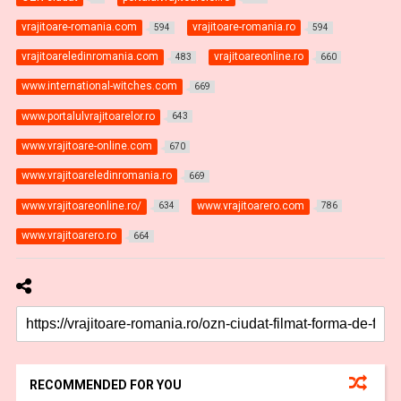
vrajitoare-romania.com
vrajitoare-romania.ro
594
594
vrajitoareledinromania.com
vrajitoareonline.ro
483
660
www.international-witches.com
669
www.portalulvrajitoarelor.ro
643
www.vrajitoare-online.com
670
www.vrajitoareledinromania.ro
669
www.vrajitoareonline.ro/
www.vrajitoarero.com
634
786
www.vrajitoarero.ro
664
RECOMMENDED FOR YOU