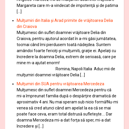
Margareta care m-a vindecat de impotenţă şi de patima
[…]
Mulţumiri din Italia și Arad primite de vrăjitoarea Delia
din Craiova
Mulţumesc din suflet doamnei vrăjitoare Delia din
Craiova, pentru ajutorul acordat în a-mi găsi jumătatea,
tocmai când îmi pierdusem toată nădejdea. Suntem
amândoi foarte fericiţi şi mulţumiti, graţie ei. Apelaţi cu
încredere la doamna Delia, extrem de serioasă, care pe
mine m-a ajutat enorm!
Romina, Napoli Italia Aduc mii de
mulţumiri doamnei vrăjitoare Delia […]
Mulţumiri din SUA pentru vrăjitoarea Mercedeza
Mulţumesc din suflet doamnei Mercedeza pentru că
mi-a împreunat familia după o despărţire dramatică de
aproximativ 4 ani. Nu mai speram sub nicio formă!Nu-mi
venea să cred atunci când am apelat la ea că se mai
poate face ceva, eram total distrusă sufleteşte…. Dar
doamna Mercedeza mi-a dat forţa să sper, mi-a dat
încredere şi […]