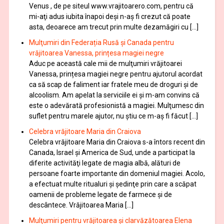
Venus , de pe siteul www.vrajitoarero.com, pentru că
mi-aţi adus iubita înapoi deşi n-aş fi crezut că poate
asta, deoarece am trecut prin multe dezamăgiri cu […]
Mulţumiri din Federația Rusă și Canada pentru
vrăjitoarea Vanessa, prințesa magiei negre
Aduc pe această cale mii de mulţumiri vrăjitoarei
Vanessa, prințesa magiei negre pentru ajutorul acordat
ca să scap de faliment iar fratele meu de droguri și de
alcoolism. Am apelat la serviciile ei şi m-am convins că
este o adevărată profesionistă a magiei. Mulţumesc din
suflet pentru marele ajutor, nu știu ce m-aș fi făcut […]
Celebra vrăjitoare Maria din Craiova
Celebra vrăjitoare Maria din Craiova s-a întors recent din
Canada, Israel şi America de Sud, unde a participat la
diferite activităţi legate de magia albă, alături de
persoane foarte importante din domeniul magiei. Acolo,
a efectuat multe ritualuri şi şedinţe prin care a scăpat
oamenii de probleme legate de farmece şi de
descântece. Vrăjitoarea Maria […]
Mulţumiri pentru vrăjitoarea și clarvăzătoarea Elena