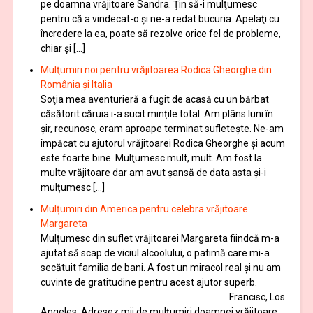
pe doamna vrăjitoare Sandra. Ţin să-i mulţumesc
pentru că a vindecat-o şi ne-a redat bucuria. Apelaţi cu
încredere la ea, poate să rezolve orice fel de probleme,
chiar şi […]
Mulţumiri noi pentru vrăjitoarea Rodica Gheorghe din
România și Italia
Soţia mea aventurieră a fugit de acasă cu un bărbat
căsătorit căruia i-a sucit mințile total. Am plâns luni în
șir, recunosc, eram aproape terminat sufletește. Ne-am
împăcat cu ajutorul vrăjitoarei Rodica Gheorghe şi acum
este foarte bine. Mulţumesc mult, mult. Am fost la
multe vrăjitoare dar am avut șansă de data asta și-i
mulțumesc […]
Mulțumiri din America pentru celebra vrăjitoare
Margareta
Mulțumesc din suflet vrăjitoarei Margareta fiindcă m-a
ajutat să scap de viciul alcoolului, o patimă care mi-a
secătuit familia de bani. A fost un miracol real și nu am
cuvinte de gratitudine pentru acest ajutor superb.
Francisc, Los
Angeles Adresez mii de mulţumiri doamnei vrăjitoare