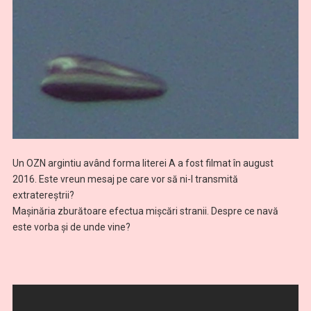
Un OZN argintiu având forma literei A a fost filmat în august
2016. Este vreun mesaj pe care vor să ni-l transmită
extratereştrii?
Maşinăria zburătoare efectua mişcări stranii. Despre ce navă
este vorba şi de unde vine?