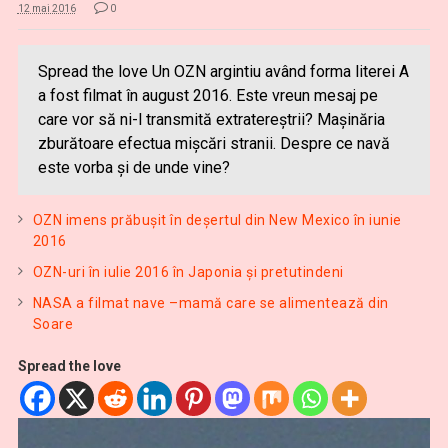
12 mai 2016
0
Spread the love Un OZN argintiu având forma literei A
a fost filmat în august 2016. Este vreun mesaj pe
care vor să ni-l transmită extratereştrii? Maşinăria
zburătoare efectua mişcări stranii. Despre ce navă
este vorba şi de unde vine?
OZN imens prăbuşit în deşertul din New Mexico în iunie
2016
OZN-uri în iulie 2016 în Japonia şi pretutindeni
NASA a filmat nave –mamă care se alimentează din
Soare
Spread the love