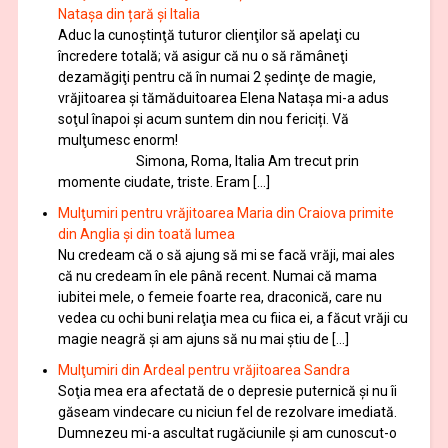
Natașa din țară și Italia
Aduc la cunoştinţă tuturor clienţilor să apelaţi cu
încredere totală; vă asigur că nu o să rămâneţi
dezamăgiţi pentru că în numai 2 şedinţe de magie,
vrăjitoarea și tămăduitoarea Elena Natașa mi-a adus
soţul înapoi și acum suntem din nou fericiți. Vă
mulţumesc enorm!
Simona, Roma, Italia Am trecut prin
momente ciudate, triste. Eram […]
Mulţumiri pentru vrăjitoarea Maria din Craiova primite
din Anglia și din toată lumea
Nu credeam că o să ajung să mi se facă vrăji, mai ales
că nu credeam în ele până recent. Numai că mama
iubitei mele, o femeie foarte rea, draconică, care nu
vedea cu ochi buni relaţia mea cu fiica ei, a făcut vrăji cu
magie neagră şi am ajuns să nu mai ştiu de […]
Mulţumiri din Ardeal pentru vrăjitoarea Sandra
Soţia mea era afectată de o depresie puternică şi nu îi
găseam vindecare cu niciun fel de rezolvare imediată.
Dumnezeu mi-a ascultat rugăciunile şi am cunoscut-o