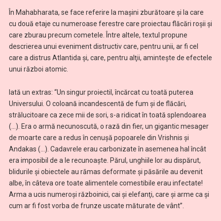
În Mahabharata, se face referire la maşini zburătoare şi la care
cu două etaje cu numeroase ferestre care proiectau flăcări roşii şi
care zburau precum cometele. Între altele, textul propune
descrierea unui eveniment distructiv care, pentru unii, ar fi cel
care a distrus Atlantida şi, care, pentru alţii, aminteşte de efectele
unui război atomic.
Iată un extras: “Un singur proiectil, încărcat cu toată puterea
Universului. O coloană incandescentă de fum şi de flăcări,
strălucitoare ca zece mii de sori, s-a ridicat în toată splendoarea
(…). Era o armă necunoscută, o rază din fier, un gigantic mesager
de moarte care a redus în cenuşă popoarele din Vrishnis şi
Andakas (…). Cadavrele erau carbonizate în asemenea hal încât
era imposibil de a le recunoaşte. Părul, unghiile lor au dispărut,
blidurile şi obiectele au rămas deformate şi păsările au devenit
albe, în câteva ore toate alimentele comestibile erau infectate!
Arma a ucis numeroşi războinici, cai şi elefanţi, care şi arme ca şi
cum ar fi fost vorba de frunze uscate măturate de vânt”.