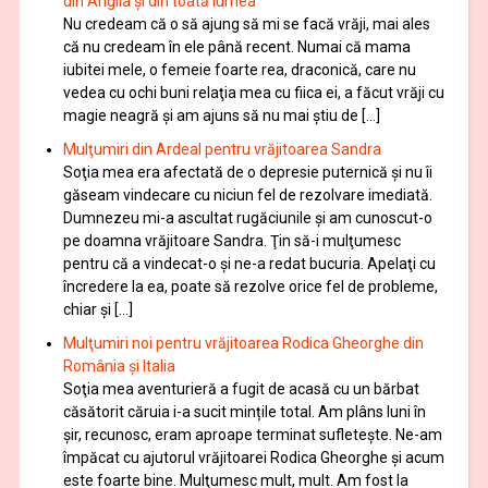
din Anglia și din toată lumea
Nu credeam că o să ajung să mi se facă vrăji, mai ales
că nu credeam în ele până recent. Numai că mama
iubitei mele, o femeie foarte rea, draconică, care nu
vedea cu ochi buni relaţia mea cu fiica ei, a făcut vrăji cu
magie neagră şi am ajuns să nu mai ştiu de […]
Mulţumiri din Ardeal pentru vrăjitoarea Sandra
Soţia mea era afectată de o depresie puternică şi nu îi
găseam vindecare cu niciun fel de rezolvare imediată.
Dumnezeu mi-a ascultat rugăciunile şi am cunoscut-o
pe doamna vrăjitoare Sandra. Ţin să-i mulţumesc
pentru că a vindecat-o şi ne-a redat bucuria. Apelaţi cu
încredere la ea, poate să rezolve orice fel de probleme,
chiar şi […]
Mulţumiri noi pentru vrăjitoarea Rodica Gheorghe din
România și Italia
Soţia mea aventurieră a fugit de acasă cu un bărbat
căsătorit căruia i-a sucit mințile total. Am plâns luni în
șir, recunosc, eram aproape terminat sufletește. Ne-am
împăcat cu ajutorul vrăjitoarei Rodica Gheorghe şi acum
este foarte bine. Mulţumesc mult, mult. Am fost la