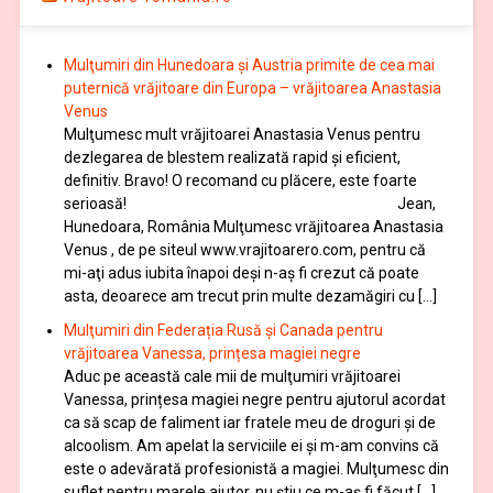
Mulţumiri din Hunedoara și Austria primite de cea mai
puternică vrăjitoare din Europa – vrăjitoarea Anastasia
Venus
Mulţumesc mult vrăjitoarei Anastasia Venus pentru
dezlegarea de blestem realizată rapid și eficient,
definitiv. Bravo! O recomand cu plăcere, este foarte
serioasă! Jean,
Hunedoara, România Mulţumesc vrăjitoarea Anastasia
Venus , de pe siteul www.vrajitoarero.com, pentru că
mi-aţi adus iubita înapoi deşi n-aş fi crezut că poate
asta, deoarece am trecut prin multe dezamăgiri cu […]
Mulţumiri din Federația Rusă și Canada pentru
vrăjitoarea Vanessa, prințesa magiei negre
Aduc pe această cale mii de mulţumiri vrăjitoarei
Vanessa, prințesa magiei negre pentru ajutorul acordat
ca să scap de faliment iar fratele meu de droguri și de
alcoolism. Am apelat la serviciile ei şi m-am convins că
este o adevărată profesionistă a magiei. Mulţumesc din
suflet pentru marele ajutor, nu știu ce m-aș fi făcut […]