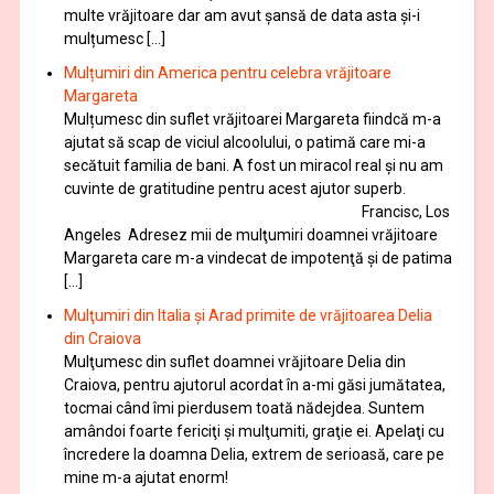
multe vrăjitoare dar am avut șansă de data asta și-i
mulțumesc […]
Mulțumiri din America pentru celebra vrăjitoare
Margareta
Mulțumesc din suflet vrăjitoarei Margareta fiindcă m-a
ajutat să scap de viciul alcoolului, o patimă care mi-a
secătuit familia de bani. A fost un miracol real și nu am
cuvinte de gratitudine pentru acest ajutor superb.
Francisc, Los
Angeles Adresez mii de mulţumiri doamnei vrăjitoare
Margareta care m-a vindecat de impotenţă şi de patima
[…]
Mulţumiri din Italia și Arad primite de vrăjitoarea Delia
din Craiova
Mulţumesc din suflet doamnei vrăjitoare Delia din
Craiova, pentru ajutorul acordat în a-mi găsi jumătatea,
tocmai când îmi pierdusem toată nădejdea. Suntem
amândoi foarte fericiţi şi mulţumiti, graţie ei. Apelaţi cu
încredere la doamna Delia, extrem de serioasă, care pe
mine m-a ajutat enorm!