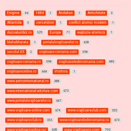
Enigme
1884
Andakas
Antichitate
46
1
1
3
Atlantida
cercetători
conflict atomic modern
3
1
1
dezvaluiribiz.ro
Europa
explozie atomică
529
71
1
Mahabharata
portalulvrajitoarelor.ro
1
638
secolul XX
vrajitoare-romania.com
2
598
vrajitoare-romania.ro
vrajitoareledinromania.com
598
485
vrajitoareonline.ro
Vrishnis
664
1
www.astrointernational.ro
388
www.international-witches.com
673
www.portalulvrajitoarelor.ro
647
www.vrajitoare-online.com
www.vrajitoareclub.com
674
355
www.vrajitoareclub.ro
www.vrajitoareledinromania.ro
355
673
www.vrajitoareonline.ro/
www.vrajitoarero.com
638
790