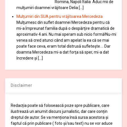
Romina, Napoli Italia Aduc mii de
mulţumiri doamnei vrăjitoare Delia […]
Mulţumiri din SUA pentru vrăjitoarea Mercedeza
Mulţumesc din suflet doamnei Mercedeza pentru că
mi-a împreunat familia după o despărţire dramatică de
aproximativ 4 ani. Nu mai speram sub nicio formă!Nu-mi
venea să cred atunci când am apelat la ea că se mai
poate face ceva, eram total distrusă sufleteşte…. Dar
doamna Mercedeza mi-a dat forţa să sper, mi-a dat
încredere şi […]
Disclaimer
Redacția poate să folosească poze spre publicare, care
ilustrează un anumit discurs jurnalistic, dar care conțin
dreptul de autor. Se va menționa însă sursa acestora și
faptul că prin publicare ( foto și/sau text) nu se vor aduce