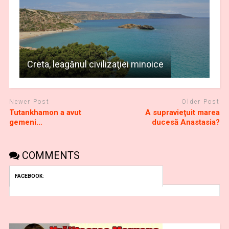
Creta, leagănul civilizaţiei minoice
Newer Post
Older Post
Tutankhamon a avut
A supravieţuit marea
gemeni…
ducesă Anastasia?
COMMENTS
FACEBOOK: