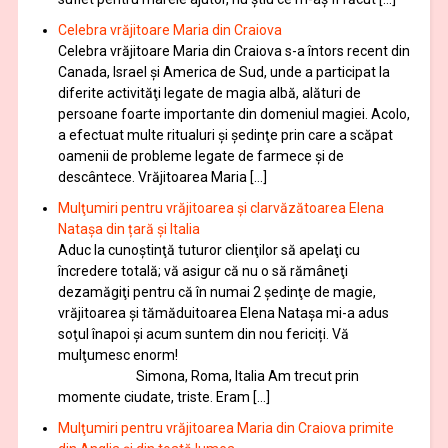
Celebra vrăjitoare Maria din Craiova
Celebra vrăjitoare Maria din Craiova s-a întors recent din
Canada, Israel şi America de Sud, unde a participat la
diferite activităţi legate de magia albă, alături de
persoane foarte importante din domeniul magiei. Acolo,
a efectuat multe ritualuri şi şedinţe prin care a scăpat
oamenii de probleme legate de farmece şi de
descântece. Vrăjitoarea Maria […]
Mulţumiri pentru vrăjitoarea și clarvăzătoarea Elena
Natașa din țară și Italia
Aduc la cunoştinţă tuturor clienţilor să apelaţi cu
încredere totală; vă asigur că nu o să rămâneţi
dezamăgiţi pentru că în numai 2 şedinţe de magie,
vrăjitoarea și tămăduitoarea Elena Natașa mi-a adus
soţul înapoi și acum suntem din nou fericiți. Vă
mulţumesc enorm!
Simona, Roma, Italia Am trecut prin
momente ciudate, triste. Eram […]
Mulţumiri pentru vrăjitoarea Maria din Craiova primite