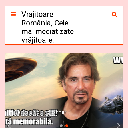
Vrajitoare
România, Cele
mai mediatizate
vrăjitoare.
Dezvaluiribiz.ro banner