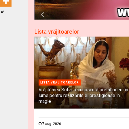
Lista vrăjitoarelor
LISTA VRAJITOARELOR
Vrăjitoarea Sofia, recunoscută pretutindeni în
lume pentru realizările ei prestigioase în
magie
7 aug. 2026