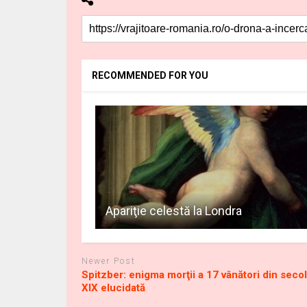
RECOMMENDED FOR YOU
Apariţie celestă la Londra
Newer Post
Spitzber: enigma morţii a 17 vânători din secol
XIX elucidată