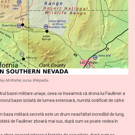
lay McWalter, sursa Wikipedia.
trul bazei militare uriașe, ceea ce înseamnă că drona lui Faulkner a
eriorul bazei izolată de lumea exterioară, numită codificat de către
 în baza militară secretă este un drum neasfaltat incredibil de lung,
idată de Faulkner zboară mai sus, după cum se poate vedea în