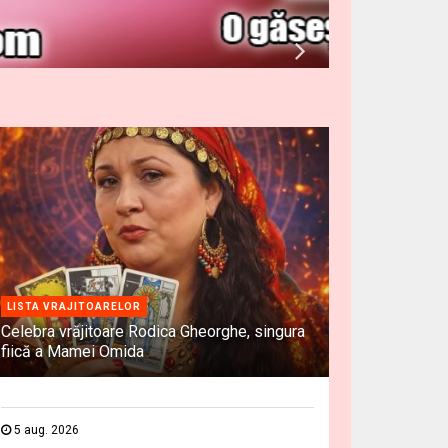
LISTA VRAJITOARELOR
Celebra vrăjitoare Rodica Gheorghe, singura
fiică a Mamei Omida
5 aug. 2026