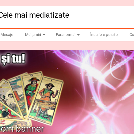
Cele mai mediatizate
Mesaje
Mulțumiri
Paranormal
Înscriere pe site
Co
.com banner