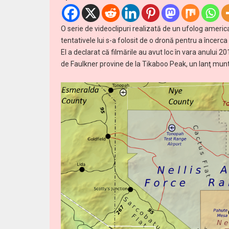
O serie de videoclipuri realizată de un ufolog americ
tentativele lui s-a folosit de o dronă pentru a încer
El a declarat că filmările au avut loc în vara anulu
de Faulkner provine de la Tikaboo Peak, un lanţ munt