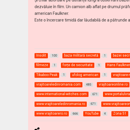
Și chiar abordare pe distanțe lungi a observării baze
dezvăluie în film. Un camion alb aflat pe drumul prăf
american Faulkner.
Este o încercare timidă dar lăudabilă de a pătrunde a
Insolit
baza militară secretă
bazei secr
100
1
filmeze
forțe de securitate
Hans Faulkne
1
1
Tikaboo Peak
ufolog american
vrajitoar
1
1
vrajitoareledinromania.com
vrajitoareonline.ro
485
www.international-witches.com
www.portalulvraj
671
www.vrajitoareledinromania.ro
www.vrajitoareon
671
www.vrajitoarero.ro
YouTube
Zona 51
666
4