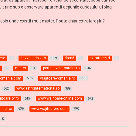
i a atras aparent interesul forțelor de securitate, după cum se
uit ţine sub o observare aparentă acțiunile curiosului ufolog
colo unde există mult mister. Poate chiar extratereştri?
ete
dezvaluiribiz.ro
dronă
extratereştri
1
529
1
8
r
mister
portalulvrajitoarelor.ro
1
14
636
e-romania.com
vrajitoare-romania.ro
596
596
www.astrointernational.ro
662
389
itoarelor.ro
www.vrajitoare-online.com
645
672
line.ro/
www.vrajitoarero.com
636
790
5