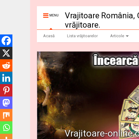
Vrajitoare România, 
MENU
vrăjitoare.
Acasă
Lista vrăjitoarelor
Articole
Vrajitoare-online