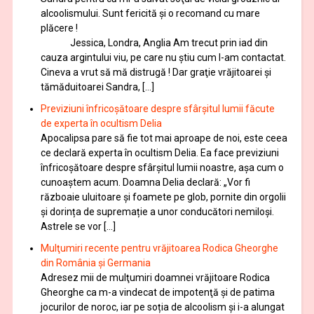
alcoolismului. Sunt fericită și o recomand cu mare
plăcere !
Jessica, Londra, Anglia Am trecut prin iad din
cauza argintului viu, pe care nu știu cum l-am contactat.
Cineva a vrut să mă distrugă ! Dar graţie vrăjitoarei și
tămăduitoarei Sandra, […]
Previziuni înfricoșătoare despre sfârșitul lumii făcute
de experta în ocultism Delia
Apocalipsa pare să fie tot mai aproape de noi, este ceea
ce declară experta în ocultism Delia. Ea face previziuni
înfricoșătoare despre sfârșitul lumii noastre, așa cum o
cunoaștem acum. Doamna Delia declară: „Vor fi
războaie uluitoare și foamete pe glob, pornite din orgolii
și dorința de supremație a unor conducători nemiloși.
Astrele se vor […]
Mulţumiri recente pentru vrăjitoarea Rodica Gheorghe
din România și Germania
Adresez mii de mulţumiri doamnei vrăjitoare Rodica
Gheorghe ca m-a vindecat de impotenţă şi de patima
jocurilor de noroc, iar pe soția de alcoolism și i-a alungat