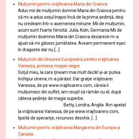
Mulţumiri pentru vrăjitoarea Maria din Craiova
Aduc mii de mulţumiri domnei Maria din Craiova pentru
că mi-a adus soţul înapoi încă de la prima şedinţă, deşi
nu credeam într-o asemenea minune. Mii de mulţumiri,
acum sunt foarte fericită. Julia, Koln, Germania Mii de
mulţumiri doamnei Maria din Craiova deoarece m-a
ajuat să-mi găsesc jumătatea. Aveam permanent eşec
în dragoste dar nu […]
Mulţumiri din Uniunea Europeană pentru vrăjitoarea
Vanessa, prințesa magiei negre
Soţul meu, la care ţineam mai mult decât și-ar putea
închipui cineva, m-a părăsit. Dar graţie vrăjitoarei
Vanessa, de pe www.vrajitoarero.com, căreia îi
mulţumesc din suflet, am reuşit să rămân cu el, după
câteva şedinţe de magie superbe.
Betty, Londra, Anglia Am apelat
la vrăjitoarea Vanessa, de pe www.vrajitoarero.com,
lipsită de speranţe, recunosc deschis. […]
Mulţumiri pentru vrăjitoarea Margareta din Europa și
Canada