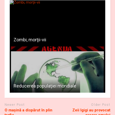
Zombi, morţii-vii
Reducerea populaţiei mondiale
Newer Post
Older Post
O maşină a dispărut în plin
Zeii Igigi au provocat
trafic
creara omului