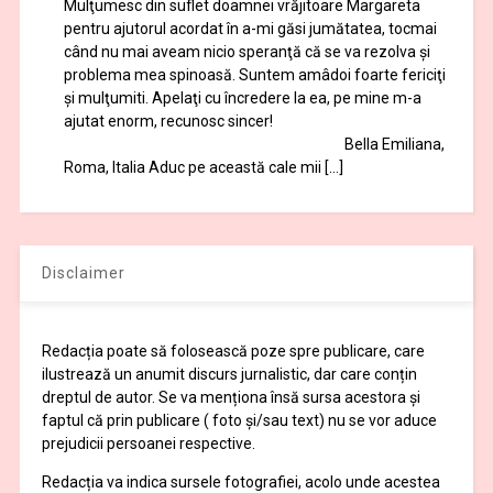
Mulţumesc din suflet doamnei vrăjitoare Margareta
pentru ajutorul acordat în a-mi găsi jumătatea, tocmai
când nu mai aveam nicio speranţă că se va rezolva şi
problema mea spinoasă. Suntem amâdoi foarte fericiţi
şi mulţumiti. Apelaţi cu încredere la ea, pe mine m-a
ajutat enorm, recunosc sincer!
Bella Emiliana,
Roma, Italia Aduc pe această cale mii […]
Disclaimer
Redacția poate să folosească poze spre publicare, care
ilustrează un anumit discurs jurnalistic, dar care conțin
dreptul de autor. Se va menționa însă sursa acestora și
faptul că prin publicare ( foto și/sau text) nu se vor aduce
prejudicii persoanei respective.
Redacția va indica sursele fotografiei, acolo unde acestea