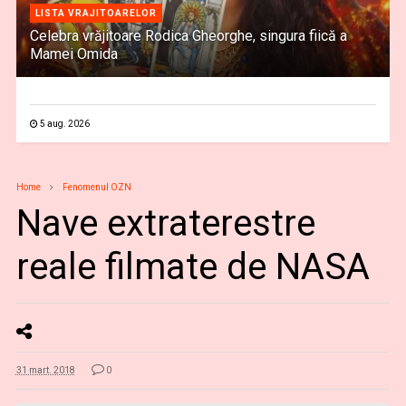
LISTA VRAJITOARELOR
Celebra vrăjitoare Rodica Gheorghe, singura fiică a
Mamei Omida
5 aug. 2026
Home
Fenomenul OZN
Nave extraterestre
reale filmate de NASA
31 mart. 2018
0