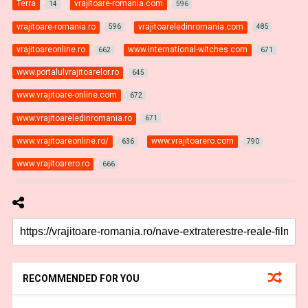
Terra
vrajitoare-romania.com
14
596
vrajitoare-romania.ro
vrajitoareledinromania.com
596
485
vrajitoareonline.ro
www.international-witches.com
662
671
www.portalulvrajitoarelor.ro
645
www.vrajitoare-online.com
672
www.vrajitoareledinromania.ro
671
www.vrajitoareonline.ro/
www.vrajitoarero.com
636
790
www.vrajitoarero.ro
666
RECOMMENDED FOR YOU