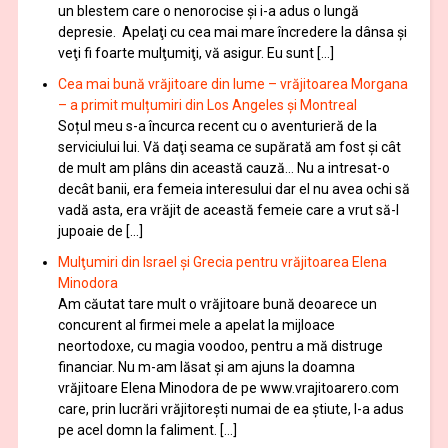
un blestem care o nenorocise și i-a adus o lungă
depresie. Apelaţi cu cea mai mare încredere la dânsa şi
veţi fi foarte mulţumiţi, vă asigur. Eu sunt […]
Cea mai bună vrăjitoare din lume – vrăjitoarea Morgana
– a primit mulțumiri din Los Angeles și Montreal
Soțul meu s-a încurca recent cu o aventurieră de la
serviciului lui. Vă daţi seama ce supărată am fost şi cât
de mult am plâns din această cauză… Nu a intresat-o
decât banii, era femeia interesului dar el nu avea ochi să
vadă asta, era vrăjit de această femeie care a vrut să-l
jupoaie de […]
Mulţumiri din Israel și Grecia pentru vrăjitoarea Elena
Minodora
Am căutat tare mult o vrăjitoare bună deoarece un
concurent al firmei mele a apelat la mijloace
neortodoxe, cu magia voodoo, pentru a mă distruge
financiar. Nu m-am lăsat şi am ajuns la doamna
vrăjitoare Elena Minodora de pe www.vrajitoarero.com
care, prin lucrări vrăjitorești numai de ea ştiute, l-a adus
pe acel domn la faliment. […]