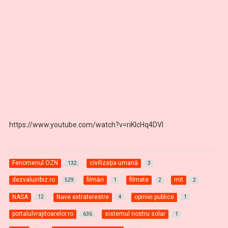
https://www.youtube.com/watch?v=riKlcHq4DVI
Fenomenul OZN
civilizaţia umană
132
3
dezvaluiribiz.ro
filmări
filmate
mit
529
1
2
2
NASA
Nave extraterestre
opiniei publice
12
4
1
portalulvrajitoarelor.ro
sistemul nostru solar
636
1