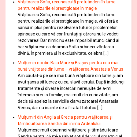
Vrăjitoarea Sofia, recunoscută pretutindeni în lume
pentru realizările ei prestigioase în magie
Vrăjitoarea Sofia, recunoscută pretutindeni în lume
pentru realizările ei prestigioase în magie, vă oferă o
şansă în plus pentru rezolvarea tuturor problemelor
spinoase cu care vă confruntați și cărora nu le vedeți
rezolvarea! Dar nimic nu este imposibil atunci când ai
har vrăjitoresc ca doamna Sofia şi binecuvântarea
divină. În premieră şi în exclusivitate, celebra […]
Mulţumiri noi din Baia Mare și Brașov pentru cea mai
bună vrăjitoare din lume – vrăjitoarea Anastasia Venus
Am căutat-o pe cea mai bună vrăjitoare din lume și am
avut șansa să lucrez cu ea, slavă cerului. După îndelungi
tratamente şi diverse încercări nereușite de a-mi
întemeia şi eu o familie, mai mult din curiozitate, am
decis să apelez la serviciile clarvăzătoarei Anastasia
Venus, dar nu înainte de a fi ratat totul cu […]
Mulțumiri din Anglia și Grecia pentru vrăjitoarea și
tămăduitoarea Sandra din inima Ardealului
Mulţumesc mult doamnei vrăjitoare și tămăduitoare
Sandra pentru că mi-a salvat soţul de viciul groaznic al