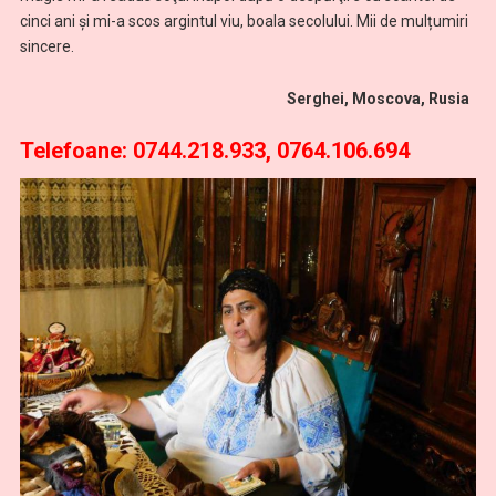
cinci ani şi mi-a scos argintul viu, boala secolului. Mii de mulțumiri
sincere.
Serghei, Moscova, Rusia
Telefoane:
0744.218.933, 0764.106.694