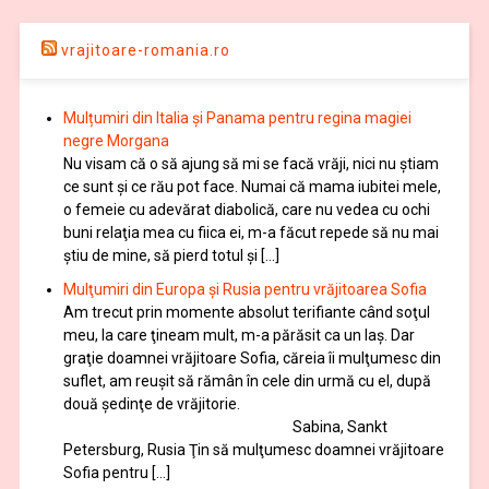
vrajitoare-romania.ro
Mulțumiri din Italia și Panama pentru regina magiei
negre Morgana
Nu visam că o să ajung să mi se facă vrăji, nici nu știam
ce sunt și ce rău pot face. Numai că mama iubitei mele,
o femeie cu adevărat diabolică, care nu vedea cu ochi
buni relaţia mea cu fiica ei, m-a făcut repede să nu mai
ştiu de mine, să pierd totul şi […]
Mulţumiri din Europa și Rusia pentru vrăjitoarea Sofia
Am trecut prin momente absolut terifiante când soţul
meu, la care ţineam mult, m-a părăsit ca un laş. Dar
graţie doamnei vrăjitoare Sofia, căreia îi mulţumesc din
suflet, am reuşit să rămân în cele din urmă cu el, după
două şedinţe de vrăjitorie.
Sabina, Sankt
Petersburg, Rusia Ţin să mulţumesc doamnei vrăjitoare
Sofia pentru […]