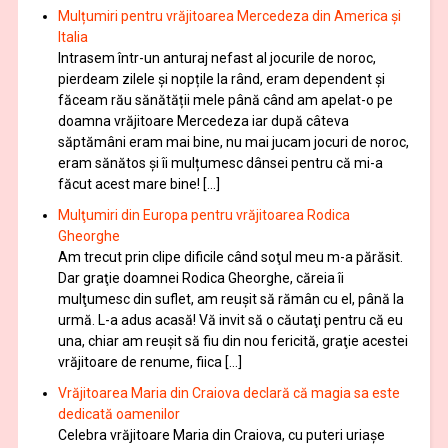
Mulțumiri pentru vrăjitoarea Mercedeza din America și
Italia
Intrasem într-un anturaj nefast al jocurile de noroc,
pierdeam zilele și nopțile la rând, eram dependent și
făceam rău sănătății mele până când am apelat-o pe
doamna vrăjitoare Mercedeza iar după câteva
săptămâni eram mai bine, nu mai jucam jocuri de noroc,
eram sănătos și îi mulțumesc dânsei pentru că mi-a
făcut acest mare bine! […]
Mulţumiri din Europa pentru vrăjitoarea Rodica
Gheorghe
Am trecut prin clipe dificile când soţul meu m-a părăsit.
Dar graţie doamnei Rodica Gheorghe, căreia îi
mulţumesc din suflet, am reuşit să rămân cu el, până la
urmă. L-a adus acasă! Vă invit să o căutaţi pentru că eu
una, chiar am reuşit să fiu din nou fericită, graţie acestei
vrăjitoare de renume, fiica […]
Vrăjitoarea Maria din Craiova declară că magia sa este
dedicată oamenilor
Celebra vrăjitoare Maria din Craiova, cu puteri uriașe