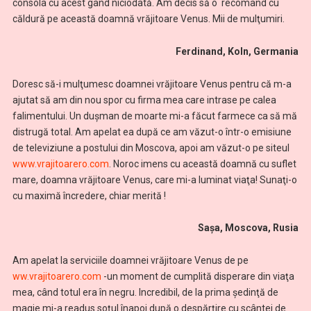
consola cu acest gând niciodată. Am decis să o recomand cu
căldură pe această doamnă vrăjitoare Venus. Mii de mulţumiri.
Ferdinand, Koln, Germania
Doresc să-i mulţumesc doamnei vrăjitoare Venus pentru că m-a
ajutat să am din nou spor cu firma mea care intrase pe calea
falimentului. Un duşman de moarte mi-a făcut farmece ca să mă
distrugă total. Am apelat ea după ce am văzut-o într-o emisiune
de televiziune a postului din Moscova, apoi am văzut-o pe siteul
www.vrajitoarero.com
. Noroc imens cu această doamnă cu suflet
mare, doamna vrăjitoare Venus, care mi-a luminat viaţa! Sunaţi-o
cu maximă încredere, chiar merită !
Sașa, Moscova, Rusia
Am apelat la serviciile doamnei vrăjitoare Venus de pe
ww.vrajitoarero.com
-un moment de cumplită disperare din viaţa
mea, când totul era în negru. Incredibil, de la prima şedinţă de
magie mi-a readus soţul înapoi după o despărţire cu scântei de