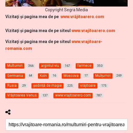
Copyright Segra Media
Vi
zitaţi şi pagina mea de pe
www.vrăjitoarero.com
Vizitaţi şi pagina mea de pe siteul
www.vrajitoarero.com
Vizitaţi şi pagina mea de pe siteul
www.vrajitoare-
romania.com
Multumiri
argintul viu
farmece
366
167
350
Germania
Koln
Moscova
Mulţumiri
64
16
17
269
Rusia
şedinţă de magie
vrăjitoare
29
225
175
Vrăjitoarea Venus
www.vrajitoarero.com
137
787