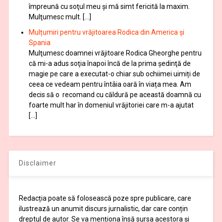
împreună cu soţul meu şi mă simt fericită la maxim.
Mulţumesc mult. […]
Mulțumiri pentru vrăjitoarea Rodica din America și
Spania
Mulţumesc doamnei vrăjitoare Rodica Gheorghe pentru
că mi-a adus soţia înapoi încă de la prima şedinţă de
magie pe care a executat-o chiar sub ochiimei uimiți de
ceea ce vedeam pentru întâia oară în viața mea. Am
decis să o recomand cu căldură pe această doamnă cu
foarte mult har în domeniul vrăjitoriei care m-a ajutat
[…]
Disclaimer
Redacția poate să folosească poze spre publicare, care
ilustrează un anumit discurs jurnalistic, dar care conțin
dreptul de autor. Se va menționa însă sursa acestora și