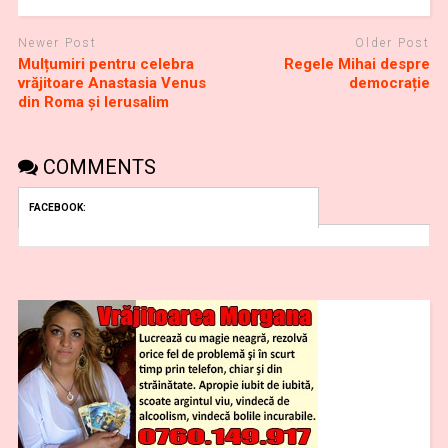
Newer Post
Older Post
Mulțumiri pentru celebra
Regele Mihai despre
vrăjitoare Anastasia Venus
democrație
din Roma și Ierusalim
COMMENTS
FACEBOOK: