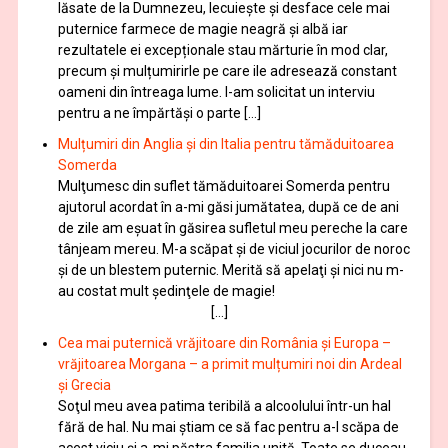
lăsate de la Dumnezeu, lecuieşte şi desface cele mai
puternice farmece de magie neagră şi albă iar
rezultatele ei excepționale stau mărturie în mod clar,
precum și mulțumirirle pe care ile adresează constant
oameni din întreaga lume. I-am solicitat un interviu
pentru a ne împărtăși o parte […]
Mulțumiri din Anglia și din Italia pentru tămăduitoarea
Somerda
Mulţumesc din suflet tămăduitoarei Somerda pentru
ajutorul acordat în a-mi găsi jumătatea, după ce de ani
de zile am eşuat în găsirea sufletul meu pereche la care
tânjeam mereu. M-a scăpat şi de viciul jocurilor de noroc
şi de un blestem puternic. Merită să apelaţi şi nici nu m-
au costat mult şedinţele de magie!
[…]
Cea mai puternică vrăjitoare din România și Europa –
vrăjitoarea Morgana – a primit mulțumiri noi din Ardeal
și Grecia
Soţul meu avea patima teribilă a alcoolului într-un hal
fără de hal. Nu mai ştiam ce să fac pentru a-l scăpa de
acest viciu şi a-mi păstra familia unită. Toate se duceau