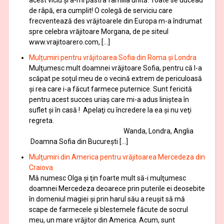
de râpă, era cumplit! O colegă de serviciu care
frecventează des vrăjitoarele din Europa m-a îndrumat
spre celebra vrăjitoare Morgana, de pe siteul
www.vrajitoarero.com, […]
Mulțumiri pentru vrăjitoarea Sofia din Roma și Londra
Mulţumesc mult doamnei vrăjitoare Sofia, pentru că l-a
scăpat pe soțul meu de o vecină extrem de periculoasă
și rea care i-a făcut farmece puternice. Sunt fericită
pentru acest succes uriaș care mi-a adus liniștea în
suflet și în casă ! Apelaţi cu încredere la ea şi nu veţi
regreta.
Wanda, Londra, Anglia
Doamna Sofia din București […]
Mulţumiri din America pentru vrăjitoarea Mercedeza din
Craiova
Mă numesc Olga şi ţin foarte mult să-i mulţumesc
doamnei Mercedeza deoarece prin puterile ei deosebite
în domeniul magiei şi prin harul său a reuşit să mă
scape de farmecele şi blestemele făcute de socrul
meu, un mare vrăjitor din America. Acum, sunt