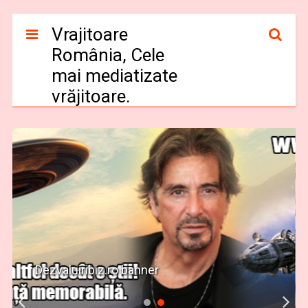
Vrajitoare
România, Cele
mai mediatizate
vrăjitoare.
Dezvaluiribiz.ro banner