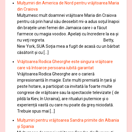
Mulţumiri din America de Nord pentru vrăjitoarea Maria
din Craiova
Mulţumesc mult doamnei vrăjitoare Maria din Craiova
pentru că prin harul său deosebit mi-a adus soţul înapoi
din braţele unei femei din Jamaica care i-a făcut
farmece cu magia voodoo. Apelaţi cu încredere la ea şi
nu veţi regreta. Betty,
New York, SUA Soţia mea a fugit de acasă cu un bărbat
căsătorit și cu […]
Vrăjitoarea Rodica Gheorghe este singura vrăjitoare
care vă întoarce persoana iubită garantat
Vrăjitoarea Rodica Gheorghe are o carieră
impresionantă în magie. Este multi premiată în țară și
peste hotare, a participat ca invitată la foarte multe
congrese de vrăjitoare sau la spectacole televizate ( de
pildă la Kiev, în Ucraina), are ritualuri puternice și o
experiență vastă cu care nu poate da greș niciodată.
Trebuie spus mai […]
Mulţumiri pentru vrăjitoarea Sandra primite din Albania
și Spania