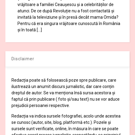
vrăjitoare a familiei Ceaușescu și a celebrităților de
atunci. De ce după Revoluție nu a fost contactată și
invitată la televiziune și în presă decât mama Omida?
Pentru că era singura vrăjitoare cunoscută în România
și în toată […]
Disclaimer
Redacția poate să folosească poze spre publicare, care
ilustrează un anumit discurs jurnalistic, dar care conțin
dreptul de autor. Se va menționa însă sursa acestora și
faptul că prin publicare ( foto și/sau text) nu se vor aduce
prejudicii persoanei respective.
Redacția va indica sursele fotografiei, acolo unde acestea
se cunosc (autor, site, blog, platformă etc.). Pozele și
sursele sunt verificate, online, în măsura în care se poate
efectua acest proces jurnalistic, respectându-se principiul