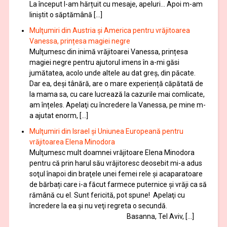
La început l-am hărțuit cu mesaje, apeluri… Apoi m-am
liniștit o săptămână […]
Mulţumiri din Austria și America pentru vrăjitoarea
Vanessa, prințesa magiei negre
Mulţumesc din inimă vrăjitoarei Vanessa, prințesa
magiei negre pentru ajutorul imens în a-mi găsi
jumătatea, acolo unde altele au dat greș, din păcate.
Dar ea, deși tânără, are o mare experiență căpătată de
la mama sa, cu care lucrează la cazurile mai comlicate,
am înțeles. Apelaţi cu încredere la Vanessa, pe mine m-
a ajutat enorm, […]
Mulţumiri din Israel și Uniunea Europeană pentru
vrăjitoarea Elena Minodora
Mulţumesc mult doamnei vrăjitoare Elena Minodora
pentru că prin harul său vrăjitoresc deosebit mi-a adus
soţul înapoi din braţele unei femei rele și acaparatoare
de bărbați care i-a făcut farmece puternice și vrăji ca să
rămână cu el. Sunt fericită, pot spune! Apelaţi cu
încredere la ea şi nu veţi regreta o secundă.
Basanna, Tel Aviv, […]