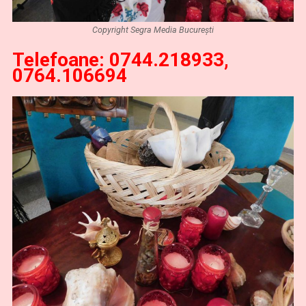
Copyright Segra Media București
Telefoane:
0744.218933,
0764.106694