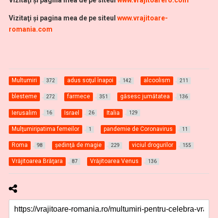
Vizitaţi şi pagina mea de pe siteul
www.vrajitoare-
romania.com
Multumiri
adus soţul înapoi
alcoolism
372
142
211
blesteme
farmece
găsesc jumătatea
272
351
136
Ierusalim
Israel
Italia
16
26
129
Mulţumiripatima femeilor
pandemie de Coronavirus
1
11
Roma
şedinţă de magie
viciul drogurilor
98
229
155
Vrăjitoarea Brăţara
Vrăjitoarea Venus
87
136