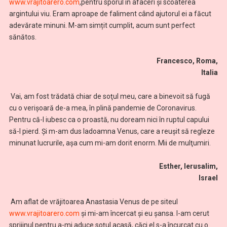
www.vrajitoarero.com
,pentru sporul în afaceri și scoaterea
argintului viu. Eram aproape de faliment când ajutorul ei a făcut
adevărate minuni. M-am simțit cumplit, acum sunt perfect
sănătos.
Francesco, Roma,
Italia
Vai, am fost trădată chiar de soţul meu, care a binevoit să fugă
cu o verişoară de-a mea, în plină pandemie de Coronavirus.
Pentru că-l iubesc ca o proastă, nu doream nici în ruptul capului
să-l pierd. Şi m-am dus ladoamna Venus, care a reuşit să regleze
minunat lucrurile, așa cum mi-am dorit enorm. Mii de mulţumiri.
Esther, Ierusalim,
Israel
Am aflat de vrăjitoarea Anastasia Venus de pe siteul
www.vrajitoarero.com
şi mi-am încercat şi eu şansa. I-am cerut
sprijinul pentru a-mi aduce soţul acasă, căci el s-a încurcat cu o