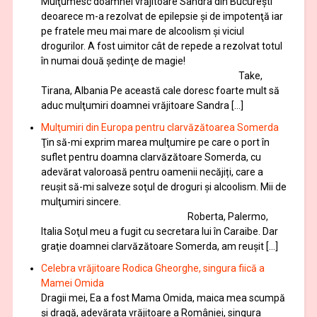
Mulţumesc doamnei vrăjitoare Sandra din București
deoarece m-a rezolvat de epilepsie și de impotenţă iar
pe fratele meu mai mare de alcoolism și viciul
drogurilor. A fost uimitor cât de repede a rezolvat totul
în numai două şedinţe de magie!
Take,
Tirana, Albania Pe această cale doresc foarte mult să
aduc mulţumiri doamnei vrăjitoare Sandra […]
Mulţumiri din Europa pentru clarvăzătoarea Somerda
Ţin să-mi exprim marea mulţumire pe care o port în
suflet pentru doamna clarvăzătoare Somerda, cu
adevărat valoroasă pentru oamenii necăjiți, care a
reuşit să-mi salveze soţul de droguri și alcoolism. Mii de
mulţumiri sincere.
Roberta, Palermo,
Italia Soţul meu a fugit cu secretara lui în Caraibe. Dar
graţie doamnei clarvăzătoare Somerda, am reuşit […]
Celebra vrăjitoare Rodica Gheorghe, singura fiică a
Mamei Omida
Dragii mei, Ea a fost Mama Omida, maica mea scumpă
și dragă, adevărata vrăjitoare a României, singura