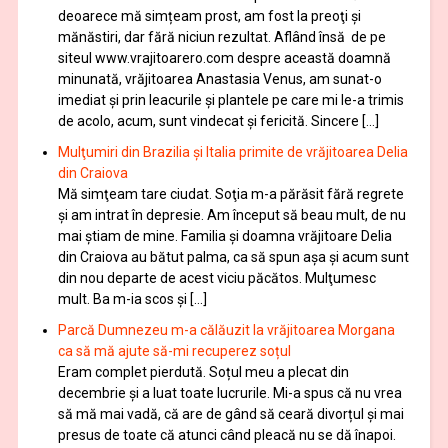
deoarece mă simțeam prost, am fost la preoţi şi
mănăstiri, dar fără niciun rezultat. Aflând însă de pe
siteul www.vrajitoarero.com despre această doamnă
minunată, vrăjitoarea Anastasia Venus, am sunat-o
imediat şi prin leacurile şi plantele pe care mi le-a trimis
de acolo, acum, sunt vindecat şi fericită. Sincere […]
Mulţumiri din Brazilia și Italia primite de vrăjitoarea Delia
din Craiova
Mă simţeam tare ciudat. Soţia m-a părăsit fără regrete
şi am intrat în depresie. Am început să beau mult, de nu
mai știam de mine. Familia şi doamna vrăjitoare Delia
din Craiova au bătut palma, ca să spun aşa şi acum sunt
din nou departe de acest viciu păcătos. Mulţumesc
mult. Ba m-ia scos și […]
Parcă Dumnezeu m-a călăuzit la vrăjitoarea Morgana
ca să mă ajute să-mi recuperez soțul
Eram complet pierdută. Soțul meu a plecat din
decembrie și a luat toate lucrurile. Mi-a spus că nu vrea
să mă mai vadă, că are de gând să ceară divorțul și mai
presus de toate că atunci când pleacă nu se dă înapoi.