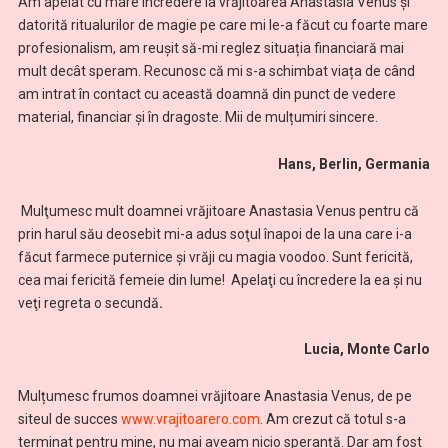
Am apelat cu mare încredere la vrăjitoarea Anastasia Venus și
datorită ritualurilor de magie pe care mi le-a făcut cu foarte mare
profesionalism, am reușit să-mi reglez situația financiară mai
mult decât speram. Recunosc că mi s-a schimbat viața de când
am intrat în contact cu această doamnă din punct de vedere
material, financiar și în dragoste. Mii de mulțumiri sincere.
Hans, Berlin, Germania
Mulţumesc mult doamnei vrăjitoare Anastasia Venus pentru că
prin harul său deosebit mi-a adus soţul înapoi de la una care i-a
făcut farmece puternice și vrăji cu magia voodoo.
Sunt fericită,
cea mai fericită femeie din lume!
Apelaţi cu încredere la ea şi nu
veţi regreta o secundă
.
Lucia, Monte Carlo
Mulțumesc frumos doamnei vrăjitoare Anastasia Venus, de pe
siteul de succes
www.vrajitoarero.com
. Am crezut că totul s-a
terminat pentru mine, nu mai aveam nicio speranță. Dar am fost