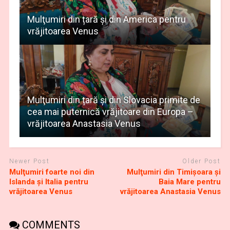
Mulţumiri din țară și din America pentru
vrăjitoarea Venus
Mulţumiri din țară și din Slovacia primite de
cea mai puternică vrăjitoare din Europa –
vrăjitoarea Anastasia Venus
Newer Post
Older Post
Mulţumiri foarte noi din
Mulţumiri din Timișoara și
Islanda și Italia pentru
Baia Mare pentru
vrăjitoarea Venus
vrăjitoarea Anastasia Venus
COMMENTS