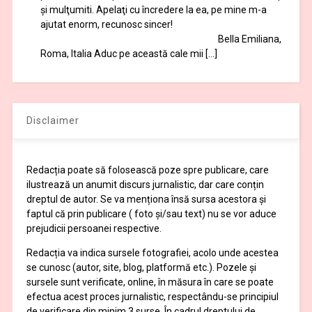
şi mulţumiti. Apelaţi cu încredere la ea, pe mine m-a
ajutat enorm, recunosc sincer!
Bella Emiliana,
Roma, Italia Aduc pe această cale mii […]
Disclaimer
Redacția poate să folosească poze spre publicare, care
ilustrează un anumit discurs jurnalistic, dar care conțin
dreptul de autor. Se va menționa însă sursa acestora și
faptul că prin publicare ( foto și/sau text) nu se vor aduce
prejudicii persoanei respective.
Redacția va indica sursele fotografiei, acolo unde acestea
se cunosc (autor, site, blog, platformă etc.). Pozele și
sursele sunt verificate, online, în măsura în care se poate
efectua acest proces jurnalistic, respectându-se principiul
de verificare din minim 3 surse. În cadrul dreptului de