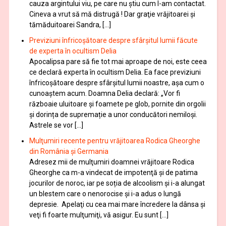
cauza argintului viu, pe care nu știu cum l-am contactat.
Cineva a vrut să mă distrugă ! Dar graţie vrăjitoarei și
tămăduitoarei Sandra, […]
Previziuni înfricoșătoare despre sfârșitul lumii făcute
de experta în ocultism Delia
Apocalipsa pare să fie tot mai aproape de noi, este ceea
ce declară experta în ocultism Delia. Ea face previziuni
înfricoșătoare despre sfârșitul lumii noastre, așa cum o
cunoaștem acum. Doamna Delia declară: „Vor fi
războaie uluitoare și foamete pe glob, pornite din orgolii
și dorința de supremație a unor conducători nemiloși.
Astrele se vor […]
Mulţumiri recente pentru vrăjitoarea Rodica Gheorghe
din România și Germania
Adresez mii de mulţumiri doamnei vrăjitoare Rodica
Gheorghe ca m-a vindecat de impotenţă şi de patima
jocurilor de noroc, iar pe soția de alcoolism și i-a alungat
un blestem care o nenorocise și i-a adus o lungă
depresie. Apelaţi cu cea mai mare încredere la dânsa şi
veţi fi foarte mulţumiţi, vă asigur. Eu sunt […]