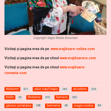
Copyright Segra Media București
Vi
zitaţi şi pagina mea de pe
www.vrajitoare-online.com
Vizitaţi şi pagina mea de pe siteul
www.vrajitoarero.com
Vizitaţi şi pagina mea de pe siteul
www.vrajitoare-
romania.com
Multumiri
adus soţul înapoi
alcoolism
371
144
216
Berlin
blesteme
farmece
25
275
352
găsesc jumătatea
Germania
magia voodoo
138
69
84