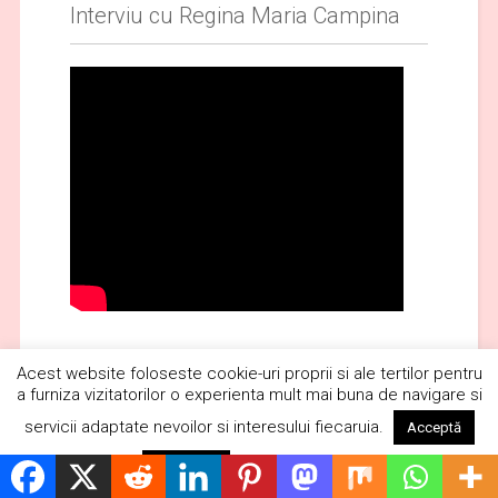
Interviu cu Regina Maria Campina
Acest website foloseste cookie-uri proprii si ale tertilor pentru
a furniza vizitatorilor o experienta mult mai buna de navigare si
Publicitate
servicii adaptate nevoilor si interesului fiecaruia.
Acceptă
Citește mai mult
Respinge