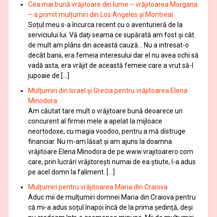
Cea mai bună vrăjitoare din lume – vrăjitoarea Morgana
– a primit mulțumiri din Los Angeles și Montreal
Soțul meu s-a încurca recent cu o aventurieră de la
serviciului lui. Vă daţi seama ce supărată am fost şi cât
de mult am plâns din această cauză… Nu a intresat-o
decât banii, era femeia interesului dar el nu avea ochi să
vadă asta, era vrăjit de această femeie care a vrut să-l
jupoaie de […]
Mulţumiri din Israel și Grecia pentru vrăjitoarea Elena
Minodora
Am căutat tare mult o vrăjitoare bună deoarece un
concurent al firmei mele a apelat la mijloace
neortodoxe, cu magia voodoo, pentru a mă distruge
financiar. Nu m-am lăsat şi am ajuns la doamna
vrăjitoare Elena Minodora de pe www.vrajitoarero.com
care, prin lucrări vrăjitorești numai de ea ştiute, l-a adus
pe acel domn la faliment. […]
Mulţumiri pentru vrăjitoarea Maria din Craiova
Aduc mii de mulţumiri domnei Maria din Craiova pentru
că mi-a adus soţul înapoi încă de la prima şedinţă, deşi