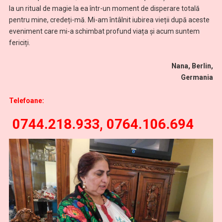
la un ritual de magie la ea într-un moment de disperare totală
pentru mine, credeți-mă. Mi-am întâlnit iubirea vieții după aceste
eveniment care mi-a schimbat profund viața și acum suntem
fericiți.
Nana, Berlin,
Germania
Telefoane:
0744.218.933, 0764.106.694