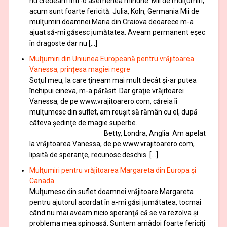
nu credeam într-o asemenea minune. Mii de mulţumiri,
acum sunt foarte fericită. Julia, Koln, Germania Mii de
mulţumiri doamnei Maria din Craiova deoarece m-a
ajuat să-mi găsesc jumătatea. Aveam permanent eşec
în dragoste dar nu […]
Mulţumiri din Uniunea Europeană pentru vrăjitoarea
Vanessa, prințesa magiei negre
Soţul meu, la care ţineam mai mult decât și-ar putea
închipui cineva, m-a părăsit. Dar graţie vrăjitoarei
Vanessa, de pe www.vrajitoarero.com, căreia îi
mulţumesc din suflet, am reuşit să rămân cu el, după
câteva şedinţe de magie superbe.
Betty, Londra, Anglia Am apelat
la vrăjitoarea Vanessa, de pe www.vrajitoarero.com,
lipsită de speranţe, recunosc deschis. […]
Mulţumiri pentru vrăjitoarea Margareta din Europa și
Canada
Mulţumesc din suflet doamnei vrăjitoare Margareta
pentru ajutorul acordat în a-mi găsi jumătatea, tocmai
când nu mai aveam nicio speranţă că se va rezolva şi
problema mea spinoasă. Suntem amâdoi foarte fericiţi