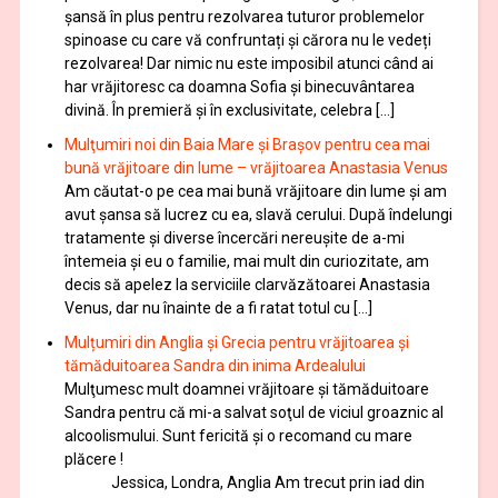
şansă în plus pentru rezolvarea tuturor problemelor
spinoase cu care vă confruntați și cărora nu le vedeți
rezolvarea! Dar nimic nu este imposibil atunci când ai
har vrăjitoresc ca doamna Sofia şi binecuvântarea
divină. În premieră şi în exclusivitate, celebra […]
Mulţumiri noi din Baia Mare și Brașov pentru cea mai
bună vrăjitoare din lume – vrăjitoarea Anastasia Venus
Am căutat-o pe cea mai bună vrăjitoare din lume și am
avut șansa să lucrez cu ea, slavă cerului. După îndelungi
tratamente şi diverse încercări nereușite de a-mi
întemeia şi eu o familie, mai mult din curiozitate, am
decis să apelez la serviciile clarvăzătoarei Anastasia
Venus, dar nu înainte de a fi ratat totul cu […]
Mulțumiri din Anglia și Grecia pentru vrăjitoarea și
tămăduitoarea Sandra din inima Ardealului
Mulţumesc mult doamnei vrăjitoare și tămăduitoare
Sandra pentru că mi-a salvat soţul de viciul groaznic al
alcoolismului. Sunt fericită și o recomand cu mare
plăcere !
Jessica, Londra, Anglia Am trecut prin iad din