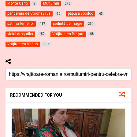
Monte Carlo
Mulţumiri
2
275
pandemia de Coronavirus
păpuşa voodoo
90
65
patima femeilor
şedinţă de magie
137
231
viciul drogurilor
Vrăjitoarea Brăţara
157
88
Vrăjitoarea Venus
137
RECOMMENDED FOR YOU