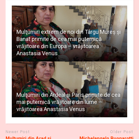
Mulţumiri extrem de noi din Târgu Mureș și
Banat primite de cea mai puternică
vrăjitoare din Europa – vrăjitoarea
Anastasia Venus
Mulţumiri din Ardeal și Paris primite de cea
mai puternică vrăjitoare din lume –
vrăjitoarea Anastasia Venus
Newer Post
Older Post
Mulţumiri din Arad și
Michelangelo Buonarotti