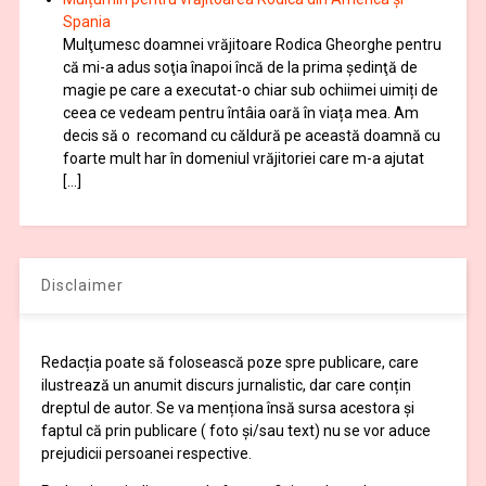
Spania
Mulţumesc doamnei vrăjitoare Rodica Gheorghe pentru
că mi-a adus soţia înapoi încă de la prima şedinţă de
magie pe care a executat-o chiar sub ochiimei uimiți de
ceea ce vedeam pentru întâia oară în viața mea. Am
decis să o recomand cu căldură pe această doamnă cu
foarte mult har în domeniul vrăjitoriei care m-a ajutat
[…]
Disclaimer
Redacția poate să folosească poze spre publicare, care
ilustrează un anumit discurs jurnalistic, dar care conțin
dreptul de autor. Se va menționa însă sursa acestora și
faptul că prin publicare ( foto și/sau text) nu se vor aduce
prejudicii persoanei respective.