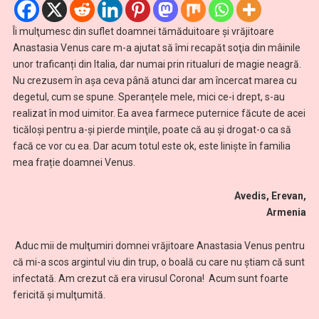
Îi mulţumesc din suflet doamnei tămăduitoare și vrăjitoare
Anastasia Venus care m-a ajutat să îmi recapăt soţia din mâinile
unor traficanți din Italia, dar numai prin ritualuri de magie neagră.
Nu crezusem în așa ceva până atunci dar am încercat marea cu
degetul, cum se spune. Speranțele mele, mici ce-i drept, s-au
realizat în mod uimitor. Ea avea farmece puternice făcute de acei
ticăloși pentru a-şi pierde minţile, poate că au și drogat-o ca să
facă ce vor cu ea. Dar acum totul este ok, este liniște în familia
mea frație doamnei Venus.
Avedis, Erevan,
Armenia
Aduc mii de mulţumiri domnei vrăjitoare Anastasia Venus pentru
că mi-a scos argintul viu din trup, o boală cu care nu știam că sunt
infectată. Am crezut că era virusul Corona! Acum sunt foarte
fericită şi mulţumită.