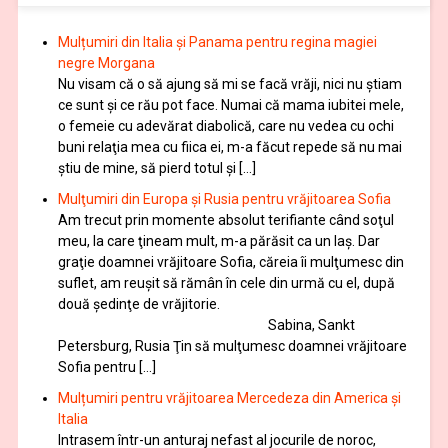
Mulțumiri din Italia și Panama pentru regina magiei
negre Morgana
Nu visam că o să ajung să mi se facă vrăji, nici nu știam
ce sunt și ce rău pot face. Numai că mama iubitei mele,
o femeie cu adevărat diabolică, care nu vedea cu ochi
buni relaţia mea cu fiica ei, m-a făcut repede să nu mai
ştiu de mine, să pierd totul şi […]
Mulţumiri din Europa și Rusia pentru vrăjitoarea Sofia
Am trecut prin momente absolut terifiante când soţul
meu, la care ţineam mult, m-a părăsit ca un laş. Dar
graţie doamnei vrăjitoare Sofia, căreia îi mulţumesc din
suflet, am reuşit să rămân în cele din urmă cu el, după
două şedinţe de vrăjitorie.
Sabina, Sankt
Petersburg, Rusia Ţin să mulţumesc doamnei vrăjitoare
Sofia pentru […]
Mulțumiri pentru vrăjitoarea Mercedeza din America și
Italia
Intrasem într-un anturaj nefast al jocurile de noroc,