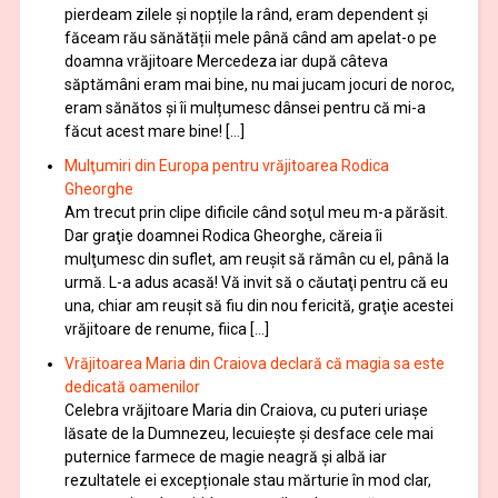
pierdeam zilele și nopțile la rând, eram dependent și
făceam rău sănătății mele până când am apelat-o pe
doamna vrăjitoare Mercedeza iar după câteva
săptămâni eram mai bine, nu mai jucam jocuri de noroc,
eram sănătos și îi mulțumesc dânsei pentru că mi-a
făcut acest mare bine! […]
Mulţumiri din Europa pentru vrăjitoarea Rodica
Gheorghe
Am trecut prin clipe dificile când soţul meu m-a părăsit.
Dar graţie doamnei Rodica Gheorghe, căreia îi
mulţumesc din suflet, am reuşit să rămân cu el, până la
urmă. L-a adus acasă! Vă invit să o căutaţi pentru că eu
una, chiar am reuşit să fiu din nou fericită, graţie acestei
vrăjitoare de renume, fiica […]
Vrăjitoarea Maria din Craiova declară că magia sa este
dedicată oamenilor
Celebra vrăjitoare Maria din Craiova, cu puteri uriașe
lăsate de la Dumnezeu, lecuieşte şi desface cele mai
puternice farmece de magie neagră şi albă iar
rezultatele ei excepționale stau mărturie în mod clar,