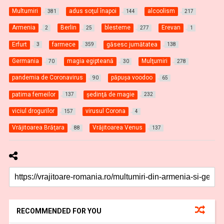
Multumiri
adus soţul înapoi
alcoolism
381
144
217
Armenia
Berlin
blesteme
Erevan
2
25
277
1
Erfurt
farmece
găsesc jumătatea
3
359
138
Germania
magia egipteană
Mulţumiri
70
30
278
pandemia de Coronavirus
păpuşa voodoo
90
65
patima femeilor
şedinţă de magie
137
232
viciul drogurilor
virusul Corona
157
4
Vrăjitoarea Brăţara
Vrăjitoarea Venus
88
137
RECOMMENDED FOR YOU