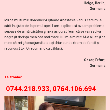
Helga, Berlin,
Germania
Mii de mulţumiri doamnei vrăjitoare Anastasia Venus care mi-a
sărit în ajutor de la primul apel. I-am explicat că aveam probleme
seioase de a mă căsători și m-a asigurat ferm că se va rezolva
negreșit dorința mea cea mai mare. Nu m-a mințit! M-a ajuat și pe
mine să-mi găsesc jumătatea și chiar sunt extrem de fericit și
recunoscător. O recomand cu căldură.
Oskar, Erfurt,
Germania
Telefoane:
0744.218.933, 0764.106.694