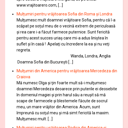
www.vrajitoarero.com, […]
Mulțumiri pentru vrăjitoarea Sofia din Roma și Londra
Mulţumesc mult doamnei vrăjitoare Sofia, pentru că l-a
scăpat pe soțul meu de o vecină extrem de periculoasă
și rea care i-a făcut farmece puternice. Sunt fericită
pentru acest succes uriaș care mi-a adus liniștea în
suflet și în casă ! Apelaţi cu încredere la ea şi nu veţi
regreta.
Wanda, Londra, Anglia
Doamna Sofia din București […]
Mulţumiri din America pentru vrăjitoarea Mercedeza din
Craiova
Mă numesc Olga şi ţin foarte mult să-i mulţumesc
doamnei Mercedeza deoarece prin puterile ei deosebite
în domeniul magiei şi prin harul său a reuşit să mă
scape de farmecele şi blestemele făcute de socrul
meu, un mare vrăjitor din America. Acum, sunt
împreună cu soţul meu şi mă simt fericită la maxim.
Mulţumesc mult. […]
Mulțumiri pentru vrăjitoarea Rodica din America și