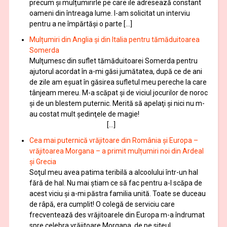
precum și mulțumirirle pe care ile adresează constant
oameni din întreaga lume. I-am solicitat un interviu
pentru a ne împărtăși o parte […]
Mulțumiri din Anglia și din Italia pentru tămăduitoarea
Somerda
Mulţumesc din suflet tămăduitoarei Somerda pentru
ajutorul acordat în a-mi găsi jumătatea, după ce de ani
de zile am eşuat în găsirea sufletul meu pereche la care
tânjeam mereu. M-a scăpat şi de viciul jocurilor de noroc
şi de un blestem puternic. Merită să apelaţi şi nici nu m-
au costat mult şedinţele de magie!
[…]
Cea mai puternică vrăjitoare din România și Europa –
vrăjitoarea Morgana – a primit mulțumiri noi din Ardeal
și Grecia
Soţul meu avea patima teribilă a alcoolului într-un hal
fără de hal. Nu mai ştiam ce să fac pentru a-l scăpa de
acest viciu şi a-mi păstra familia unită. Toate se duceau
de râpă, era cumplit! O colegă de serviciu care
frecventează des vrăjitoarele din Europa m-a îndrumat
spre celebra vrăjitoare Morgana, de pe siteul