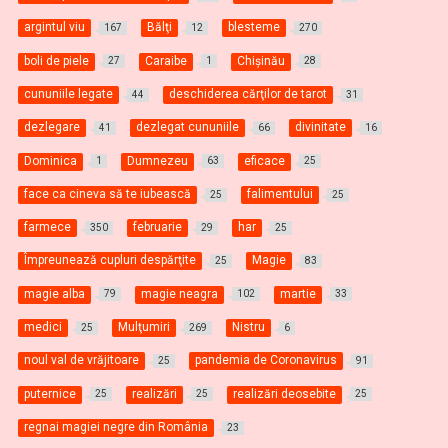
argintul viu
Bălţi
blesteme
167
12
270
boli de piele
Caraibe
Chişinău
27
1
28
cununiile legate
deschiderea cărţilor de tarot
44
31
dezlegare
dezlegat cununiile
divinitate
41
66
16
Dominica
Dumnezeu
eficace
1
63
25
face ca cineva să te iubească
falimentului
25
25
farmece
februarie
har
350
29
25
Împreunează cupluri despărţite
Magie
25
83
magie alba
magie neagra
martie
79
102
33
medici
Mulţumiri
Nistru
25
269
6
noul val de vrăjitoare
pandemia de Coronavirus
25
91
puternice
realizări
realizări deosebite
25
25
25
regnai magiei negre din România
23