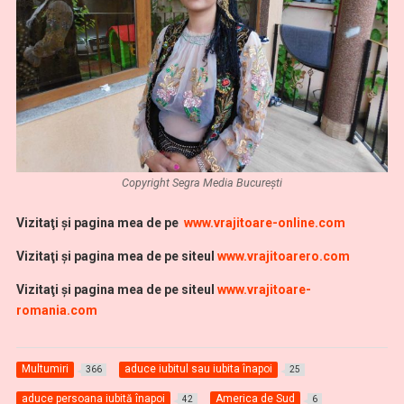
Copyright Segra Media București
Vi
zitaţi şi pagina mea de pe
www.vrajitoare-online.com
Vizitaţi şi pagina mea de pe siteul
www.vrajitoarero.com
Vizitaţi şi pagina mea de pe siteul
www.vrajitoare-
romania.com
Multumiri
aduce iubitul sau iubita înapoi
366
25
aduce persoana iubită înapoi
America de Sud
42
6