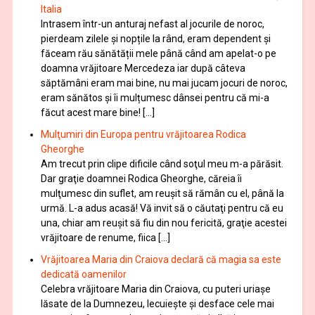
Italia
Intrasem într-un anturaj nefast al jocurile de noroc,
pierdeam zilele și nopțile la rând, eram dependent și
făceam rău sănătății mele până când am apelat-o pe
doamna vrăjitoare Mercedeza iar după câteva
săptămâni eram mai bine, nu mai jucam jocuri de noroc,
eram sănătos și îi mulțumesc dânsei pentru că mi-a
făcut acest mare bine! […]
Mulţumiri din Europa pentru vrăjitoarea Rodica
Gheorghe
Am trecut prin clipe dificile când soţul meu m-a părăsit.
Dar graţie doamnei Rodica Gheorghe, căreia îi
mulţumesc din suflet, am reuşit să rămân cu el, până la
urmă. L-a adus acasă! Vă invit să o căutaţi pentru că eu
una, chiar am reuşit să fiu din nou fericită, graţie acestei
vrăjitoare de renume, fiica […]
Vrăjitoarea Maria din Craiova declară că magia sa este
dedicată oamenilor
Celebra vrăjitoare Maria din Craiova, cu puteri uriașe
lăsate de la Dumnezeu, lecuieşte şi desface cele mai