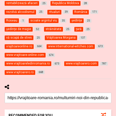
rentabilizează afaceri
Republica Moldova
25
28
rezolvă alcoolismul
ritualuri
România
25
39
171
Roseau
scoate argintul viu
şedinţe
1
35
25
şedinţe de magie
străinătate
ţară
52
25
25
vă scapă de stres
Vrăjitoarea Morgana
25
137
vrajitoareonline.ro
www.international-witches.com
664
673
www.vrajitoare-online.com
674
www.vrajitoareledinromania.ro
www.vrajitoarero.com
673
787
www.vrajitoarero.ro
668
RECOMMENDED FOR YOU