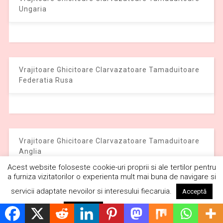
Ungaria
Vrajitoare Ghicitoare Clarvazatoare Tamaduitoare
Federatia Rusa
Vrajitoare Ghicitoare Clarvazatoare Tamaduitoare
Anglia
Acest website foloseste cookie-uri proprii si ale tertilor pentru
a furniza vizitatorilor o experienta mult mai buna de navigare si
servicii adaptate nevoilor si interesului fiecaruia.
Acceptă
Citește mai mult
Respinge
Vrajitoare Ghicitoare Clarvazatoare Tamaduitoare
Olanda