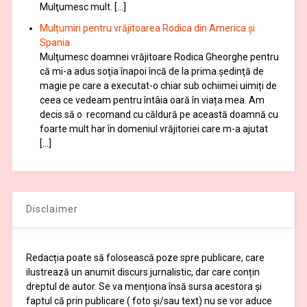
Mulţumesc mult. […]
Mulțumiri pentru vrăjitoarea Rodica din America și
Spania
Mulţumesc doamnei vrăjitoare Rodica Gheorghe pentru
că mi-a adus soţia înapoi încă de la prima şedinţă de
magie pe care a executat-o chiar sub ochiimei uimiți de
ceea ce vedeam pentru întâia oară în viața mea. Am
decis să o recomand cu căldură pe această doamnă cu
foarte mult har în domeniul vrăjitoriei care m-a ajutat
[…]
Disclaimer
Redacția poate să folosească poze spre publicare, care
ilustrează un anumit discurs jurnalistic, dar care conțin
dreptul de autor. Se va menționa însă sursa acestora și
faptul că prin publicare ( foto și/sau text) nu se vor aduce