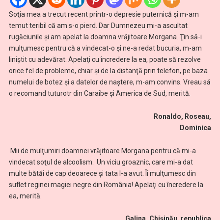
Soţia mea a trecut recent printr-o depresie puternică şi m-am
temut teribil că am s-o pierd. Dar Dumnezeu mi-a ascultat
rugăciunile şi am apelat la doamna vrăjitoare Morgana. Ţin să-i
mulţumesc pentru că a vindecat-o şi ne-a redat bucuria, m-am
liniștit cu adevărat. Apelaţi cu încredere la ea, poate să rezolve
orice fel de probleme, chiar şi de la distanţă prin telefon, pe baza
numelui de botez şi a datelor de naştere, m-am convins. Vreau să
o recomand tuturotr din Caraibe și America de Sud, merită.
Ronaldo, Roseau,
Dominica
Mii de mulţumiri doamnei vrăjitoare Morgana pentru că mi-a
vindecat soţul de alcoolism. Un viciu groaznic, care mi-a dat
multe bătăi de cap deoarece și tata l-a avut. Îi mulţumesc din
suflet reginei magiei negre din România! Apelaţi cu încredere la
ea, merită.
Galina, Chișinău, republica