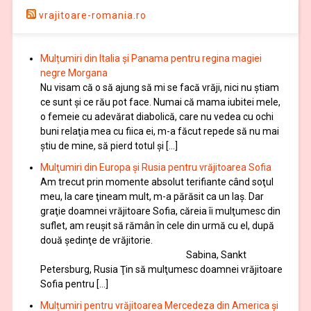
vrajitoare-romania.ro
Mulțumiri din Italia și Panama pentru regina magiei
negre Morgana
Nu visam că o să ajung să mi se facă vrăji, nici nu știam
ce sunt și ce rău pot face. Numai că mama iubitei mele,
o femeie cu adevărat diabolică, care nu vedea cu ochi
buni relaţia mea cu fiica ei, m-a făcut repede să nu mai
ştiu de mine, să pierd totul şi […]
Mulţumiri din Europa și Rusia pentru vrăjitoarea Sofia
Am trecut prin momente absolut terifiante când soţul
meu, la care ţineam mult, m-a părăsit ca un laş. Dar
graţie doamnei vrăjitoare Sofia, căreia îi mulţumesc din
suflet, am reuşit să rămân în cele din urmă cu el, după
două şedinţe de vrăjitorie.
Sabina, Sankt
Petersburg, Rusia Ţin să mulţumesc doamnei vrăjitoare
Sofia pentru […]
Mulțumiri pentru vrăjitoarea Mercedeza din America și