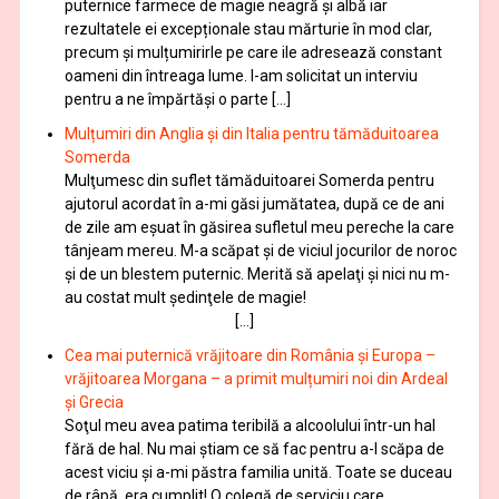
puternice farmece de magie neagră şi albă iar
rezultatele ei excepționale stau mărturie în mod clar,
precum și mulțumirirle pe care ile adresează constant
oameni din întreaga lume. I-am solicitat un interviu
pentru a ne împărtăși o parte […]
Mulțumiri din Anglia și din Italia pentru tămăduitoarea
Somerda
Mulţumesc din suflet tămăduitoarei Somerda pentru
ajutorul acordat în a-mi găsi jumătatea, după ce de ani
de zile am eşuat în găsirea sufletul meu pereche la care
tânjeam mereu. M-a scăpat şi de viciul jocurilor de noroc
şi de un blestem puternic. Merită să apelaţi şi nici nu m-
au costat mult şedinţele de magie!
[…]
Cea mai puternică vrăjitoare din România și Europa –
vrăjitoarea Morgana – a primit mulțumiri noi din Ardeal
și Grecia
Soţul meu avea patima teribilă a alcoolului într-un hal
fără de hal. Nu mai ştiam ce să fac pentru a-l scăpa de
acest viciu şi a-mi păstra familia unită. Toate se duceau
de râpă, era cumplit! O colegă de serviciu care