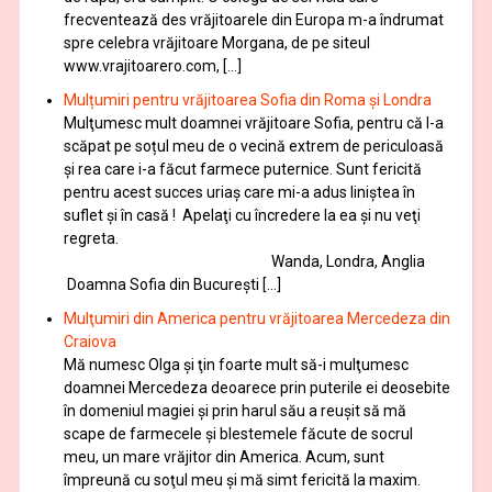
frecventează des vrăjitoarele din Europa m-a îndrumat
spre celebra vrăjitoare Morgana, de pe siteul
www.vrajitoarero.com, […]
Mulțumiri pentru vrăjitoarea Sofia din Roma și Londra
Mulţumesc mult doamnei vrăjitoare Sofia, pentru că l-a
scăpat pe soțul meu de o vecină extrem de periculoasă
și rea care i-a făcut farmece puternice. Sunt fericită
pentru acest succes uriaș care mi-a adus liniștea în
suflet și în casă ! Apelaţi cu încredere la ea şi nu veţi
regreta.
Wanda, Londra, Anglia
Doamna Sofia din București […]
Mulţumiri din America pentru vrăjitoarea Mercedeza din
Craiova
Mă numesc Olga şi ţin foarte mult să-i mulţumesc
doamnei Mercedeza deoarece prin puterile ei deosebite
în domeniul magiei şi prin harul său a reuşit să mă
scape de farmecele şi blestemele făcute de socrul
meu, un mare vrăjitor din America. Acum, sunt
împreună cu soţul meu şi mă simt fericită la maxim.