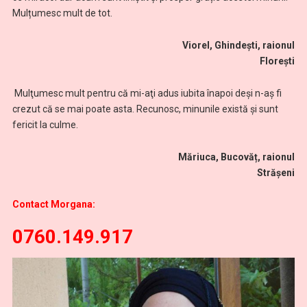
Mulțumesc mult de tot.
Viorel, Ghindești, raionul
Florești
Mulţumesc mult pentru că mi-aţi adus iubita înapoi deşi n-aş fi
crezut că se mai poate asta. Recunosc, minunile există și sunt
fericit la culme.
Măriuca, Bucovăț, raionul
Strășeni
Contact Morgana:
0760.149.917