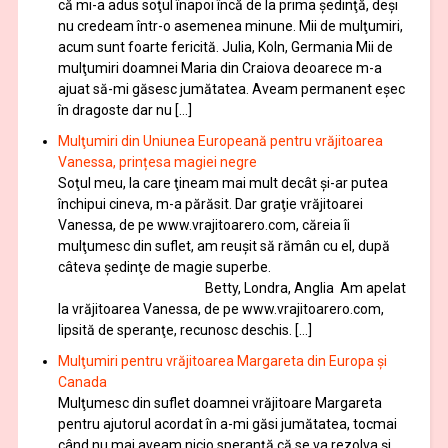
că mi-a adus soţul înapoi încă de la prima şedinţă, deşi
nu credeam într-o asemenea minune. Mii de mulţumiri,
acum sunt foarte fericită. Julia, Koln, Germania Mii de
mulţumiri doamnei Maria din Craiova deoarece m-a
ajuat să-mi găsesc jumătatea. Aveam permanent eşec
în dragoste dar nu […]
Mulţumiri din Uniunea Europeană pentru vrăjitoarea
Vanessa, prințesa magiei negre
Soţul meu, la care ţineam mai mult decât și-ar putea
închipui cineva, m-a părăsit. Dar graţie vrăjitoarei
Vanessa, de pe www.vrajitoarero.com, căreia îi
mulţumesc din suflet, am reuşit să rămân cu el, după
câteva şedinţe de magie superbe.
Betty, Londra, Anglia Am apelat
la vrăjitoarea Vanessa, de pe www.vrajitoarero.com,
lipsită de speranţe, recunosc deschis. […]
Mulţumiri pentru vrăjitoarea Margareta din Europa și
Canada
Mulţumesc din suflet doamnei vrăjitoare Margareta
pentru ajutorul acordat în a-mi găsi jumătatea, tocmai
când nu mai aveam nicio speranţă că se va rezolva şi