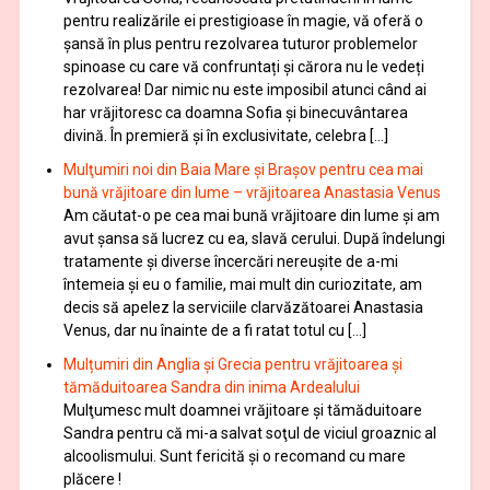
pentru realizările ei prestigioase în magie, vă oferă o
şansă în plus pentru rezolvarea tuturor problemelor
spinoase cu care vă confruntați și cărora nu le vedeți
rezolvarea! Dar nimic nu este imposibil atunci când ai
har vrăjitoresc ca doamna Sofia şi binecuvântarea
divină. În premieră şi în exclusivitate, celebra […]
Mulţumiri noi din Baia Mare și Brașov pentru cea mai
bună vrăjitoare din lume – vrăjitoarea Anastasia Venus
Am căutat-o pe cea mai bună vrăjitoare din lume și am
avut șansa să lucrez cu ea, slavă cerului. După îndelungi
tratamente şi diverse încercări nereușite de a-mi
întemeia şi eu o familie, mai mult din curiozitate, am
decis să apelez la serviciile clarvăzătoarei Anastasia
Venus, dar nu înainte de a fi ratat totul cu […]
Mulțumiri din Anglia și Grecia pentru vrăjitoarea și
tămăduitoarea Sandra din inima Ardealului
Mulţumesc mult doamnei vrăjitoare și tămăduitoare
Sandra pentru că mi-a salvat soţul de viciul groaznic al
alcoolismului. Sunt fericită și o recomand cu mare
plăcere !