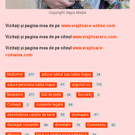
Copyright Segra Media
Vi
zitaţi şi pagina mea de pe
www.vrajitoare-online.com
Vizitaţi şi pagina mea de pe siteul
www.vrajitoarero.com
Vizitaţi şi pagina mea de pe siteul
www.vrajitoare-
romania.com
Multumiri
aduce iubitul sau iubita înapoi
377
24
aduce persoana iubită înapoi
argintul viu
41
175
blesteme
boli de piele
Bucovăț
277
26
2
Cornești
cununiile legate
2
46
deschiderea cărţilor de tarot
dezlegare
30
41
dezlegat cununiile
divinitate
Dumnezeu
66
16
62
eficace
face ca cineva să te iubească
24
24