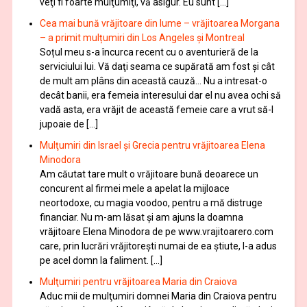
veţi fi foarte mulţumiţi, vă asigur. Eu sunt […]
Cea mai bună vrăjitoare din lume – vrăjitoarea Morgana
– a primit mulțumiri din Los Angeles și Montreal
Soțul meu s-a încurca recent cu o aventurieră de la
serviciului lui. Vă daţi seama ce supărată am fost şi cât
de mult am plâns din această cauză… Nu a intresat-o
decât banii, era femeia interesului dar el nu avea ochi să
vadă asta, era vrăjit de această femeie care a vrut să-l
jupoaie de […]
Mulţumiri din Israel și Grecia pentru vrăjitoarea Elena
Minodora
Am căutat tare mult o vrăjitoare bună deoarece un
concurent al firmei mele a apelat la mijloace
neortodoxe, cu magia voodoo, pentru a mă distruge
financiar. Nu m-am lăsat şi am ajuns la doamna
vrăjitoare Elena Minodora de pe www.vrajitoarero.com
care, prin lucrări vrăjitorești numai de ea ştiute, l-a adus
pe acel domn la faliment. […]
Mulţumiri pentru vrăjitoarea Maria din Craiova
Aduc mii de mulţumiri domnei Maria din Craiova pentru