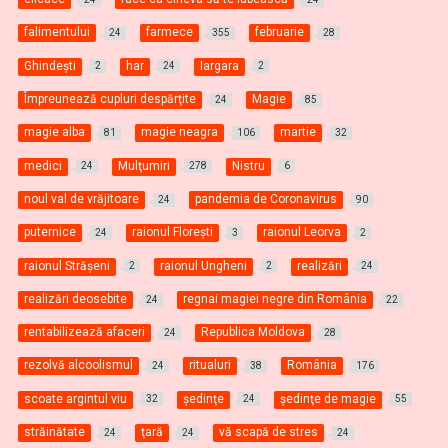
falimentului
farmece
februarie
24
355
28
Ghindești
har
Iargara
2
24
2
Împreunează cupluri despărţite
Magie
24
85
magie alba
magie neagra
martie
81
106
32
medici
Mulţumiri
Nistru
24
278
6
noul val de vrăjitoare
pandemia de Coronavirus
24
90
puternice
raionul Florești
raionul Leorva
24
3
2
raionul Strășeni
raionul Ungheni
realizări
2
2
24
realizări deosebite
regnai magiei negre din România
24
22
rentabilizează afaceri
Republica Moldova
24
28
rezolvă alcoolismul
ritualuri
România
24
38
176
scoate argintul viu
şedinţe
şedinţe de magie
32
24
55
străinătate
ţară
vă scapă de stres
24
24
24