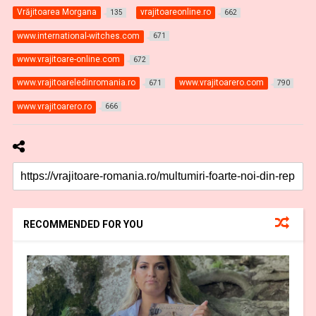
Vrăjitoarea Morgana
vrajitoareonline.ro
135
662
www.international-witches.com
671
www.vrajitoare-online.com
672
www.vrajitoareledinromania.ro
www.vrajitoarero.com
671
790
www.vrajitoarero.ro
666
RECOMMENDED FOR YOU