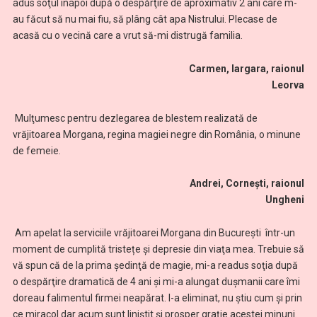
adus soţul înapoi după o despărţire de aproximativ 2 ani care m-
au făcut să nu mai fiu, să plâng cât apa Nistrului. Plecase de
acasă cu o vecină care a vrut să-mi distrugă familia.
Carmen, Iargara, raionul
Leorva
Mulţumesc pentru dezlegarea de blestem realizată de
vrăjitoarea Morgana, regina magiei negre din România, o minune
de femeie.
Andrei, Cornești, raionul
Ungheni
Am apelat la serviciile vrăjitoarei Morgana din București într-un
moment de cumplită tristețe și depresie din viaţa mea. Trebuie să
vă spun că de la prima şedinţă de magie, mi-a readus soţia după
o despărţire dramatică de 4 ani şi mi-a alungat dușmanii care îmi
doreau falimentul firmei neapărat. I-a eliminat, nu știu cum și prin
ce miracol dar acum sunt liniștit și prosper grație acestei minuni.