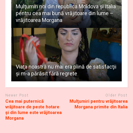
Mulţumiri noi din republica Moldova și Italia
pentru cea mai bună vrăjitoare din lume –
vrăjitoarea Morgana
Viaţa noastră nu mai era plină de satisfacţii
și m-a părăsit fără regrete
Newer Post
Older Post
Cea mai puternică
Mulţumiri pentru vrăjitoarea
vrăjitoare de peste hotare
Morgana primite din Italia
și din lume este vrăjitoarea
Morgana