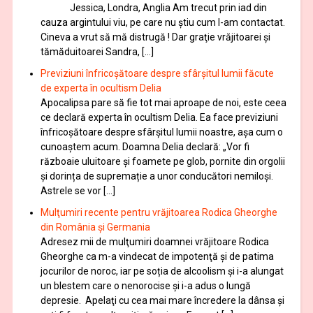
Jessica, Londra, Anglia Am trecut prin iad din
cauza argintului viu, pe care nu știu cum l-am contactat.
Cineva a vrut să mă distrugă ! Dar graţie vrăjitoarei și
tămăduitoarei Sandra, […]
Previziuni înfricoșătoare despre sfârșitul lumii făcute
de experta în ocultism Delia
Apocalipsa pare să fie tot mai aproape de noi, este ceea
ce declară experta în ocultism Delia. Ea face previziuni
înfricoșătoare despre sfârșitul lumii noastre, așa cum o
cunoaștem acum. Doamna Delia declară: „Vor fi
războaie uluitoare și foamete pe glob, pornite din orgolii
și dorința de supremație a unor conducători nemiloși.
Astrele se vor […]
Mulţumiri recente pentru vrăjitoarea Rodica Gheorghe
din România și Germania
Adresez mii de mulţumiri doamnei vrăjitoare Rodica
Gheorghe ca m-a vindecat de impotenţă şi de patima
jocurilor de noroc, iar pe soția de alcoolism și i-a alungat
un blestem care o nenorocise și i-a adus o lungă
depresie. Apelaţi cu cea mai mare încredere la dânsa şi